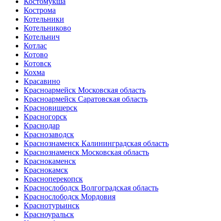
Костомукша
Кострома
Котельники
Котельниково
Котельнич
Котлас
Котово
Котовск
Кохма
Красавино
Красноармейск Московская область
Красноармейск Саратовская область
Красновишерск
Красногорск
Краснодар
Краснозаводск
Краснознаменск Калининградская область
Краснознаменск Московская область
Краснокаменск
Краснокамск
Красноперекопск
Краснослободск Волгоградская область
Краснослободск Мордовия
Краснотурьинск
Красноуральск