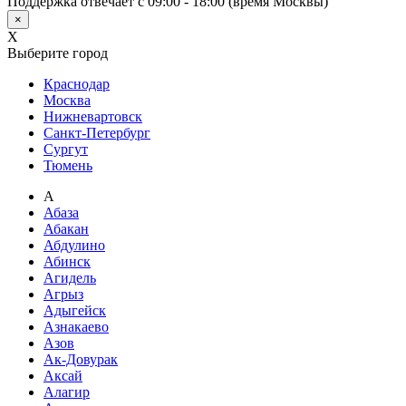
Поддержка отвечает с 09:00 - 18:00 (время Москвы)
×
X
Выберите город
Краснодар
Москва
Нижневартовск
Санкт-Петербург
Сургут
Тюмень
А
Абаза
Абакан
Абдулино
Абинск
Агидель
Агрыз
Адыгейск
Азнакаево
Азов
Ак-Довурак
Аксай
Алагир