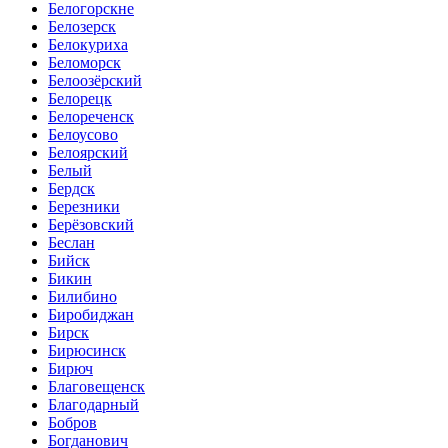
Белогорскне
Белозерск
Белокуриха
Беломорск
Белоозёрский
Белорецк
Белореченск
Белоусово
Белоярский
Белый
Бердск
Березники
Берёзовский
Беслан
Бийск
Бикин
Билибино
Биробиджан
Бирск
Бирюсинск
Бирюч
Благовещенск
Благодарный
Бобров
Богданович