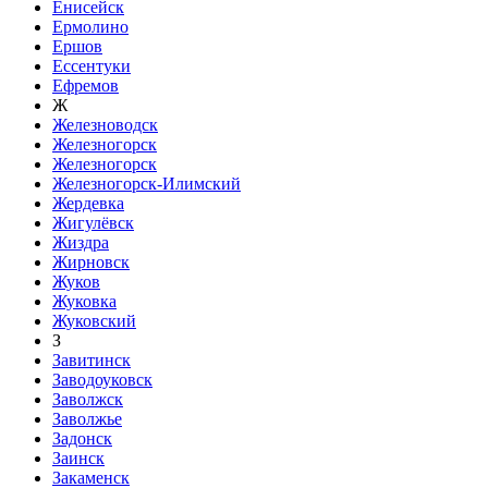
Енисейск
Ермолино
Ершов
Ессентуки
Ефремов
Ж
Железноводск
Железногорск
Железногорск
Железногорск-Илимский
Жердевка
Жигулёвск
Жиздра
Жирновск
Жуков
Жуковка
Жуковский
З
Завитинск
Заводоуковск
Заволжск
Заволжье
Задонск
Заинск
Закаменск