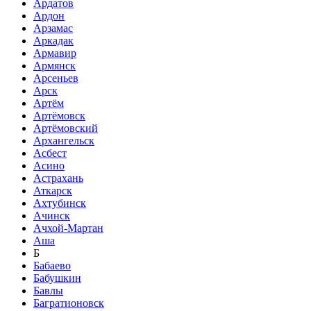
Ардатов
Ардон
Арзамас
Аркадак
Армавир
Армянск
Арсеньев
Арск
Артём
Артёмовск
Артёмовский
Архангельск
Асбест
Асино
Астрахань
Аткарск
Ахтубинск
Ачинск
Ачхой-Мартан
Аша
Б
Бабаево
Бабушкин
Бавлы
Багратионовск