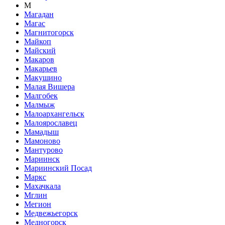
М
Магадан
Магас
Магнитогорск
Майкоп
Майский
Макаров
Макарьев
Макушино
Малая Вишера
Малгобек
Малмыж
Малоархангельск
Малоярославец
Мамадыш
Мамоново
Мантурово
Мариинск
Мариинский Посад
Маркс
Махачкала
Мглин
Мегион
Медвежьегорск
Медногорск