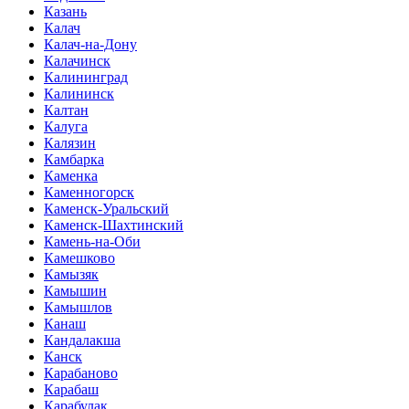
Казань
Калач
Калач-на-Дону
Калачинск
Калининград
Калининск
Калтан
Калуга
Калязин
Камбарка
Каменка
Каменногорск
Каменск-Уральский
Каменск-Шахтинский
Камень-на-Оби
Камешково
Камызяк
Камышин
Камышлов
Канаш
Кандалакша
Канск
Карабаново
Карабаш
Карабулак