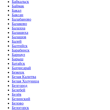
Байкальск
Баймак
Бакал
Баксан
Балабаново
Балаково
Балахна
Балашиха
Балашов
Балей
Балтийск
Барабинск
Барнаул
Барыш
Батайск
Бахчисарай
Бежецк
Белая Калитва
Белая Холуница
Белгород
Белебей
Белёв
Белинский
Белово
Белогорск