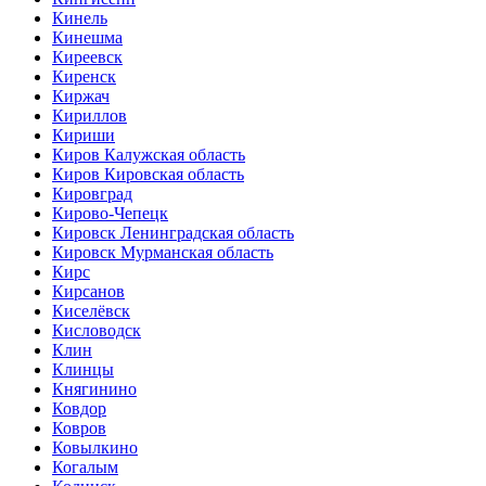
Кинель
Кинешма
Киреевск
Киренск
Киржач
Кириллов
Кириши
Киров Калужская область
Киров Кировская область
Кировград
Кирово-Чепецк
Кировск Ленинградская область
Кировск Мурманская область
Кирс
Кирсанов
Киселёвск
Кисловодск
Клин
Клинцы
Княгинино
Ковдор
Ковров
Ковылкино
Когалым