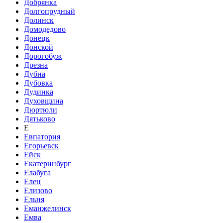
Добрянка
Долгопрудный
Долинск
Домодедово
Донецк
Донской
Дорогобуж
Дрезна
Дубна
Дубовка
Дудинка
Духовщина
Дюртюли
Дятьково
Е
Евпатория
Егорьевск
Ейск
Екатеринбург
Елабуга
Елец
Елизово
Ельня
Еманжелинск
Емва