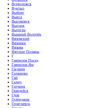
Всеволожск
Вуктыл
Выборг
Выкса
Высоковск
Высоцк
Вытегра
Вышний Волочёк
Вяземский
Вязники
Вязьма
Вятские Поляны
Г
Гаврилов Посад
Гаврилов-Ям
Гагарин
Гаджиево
Гай
Галич
Гатчина
Гвардейск
Гдов
Геленджик
Георгиевск