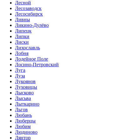
Лесной
Лесозаводск
Лесосибирск
Ливны
Ликино-Дулёво
Липецк
Липки
Лиски
Лихославль
Лобня
Лодейное Поле
Лосино-Петровский
Луга
Луза
Лукоянов
Луховицы
Лысково
Лысьва
Лыткарино
Льгов
Любань
Люберцы
Любим
Людиново
Лянтор