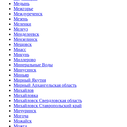
Медынь
Межгорье
Междуреченск
Мезень
Меленки
Мелеуз
Менделеевск
Мензелинск
Мещовск
Миасс
Микунь
Миллерово
Минеральные Воды
Минусинск
Миньяр
Мирный Якутия
Мирный Архангельская область
Михайлов
Михайловка
Михайловск Свердловская область
Михайловск Ставропольский край
Мичуринск
Могоча
Можайск
Можга