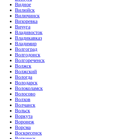
Видное
Вилюйск
Вилючинск
Вихоревка
Вичуга
Владивосток
Владикавказ
Владимир
Волгоград
Волгодонск
Волгореченск
Волжск
Волжский
Вологда
Володарск
Волоколамск
Волосово
Волхов
Волчанск
Вольск
Воркута
Воронеж
Ворсма
Воскресенск
Воткинск