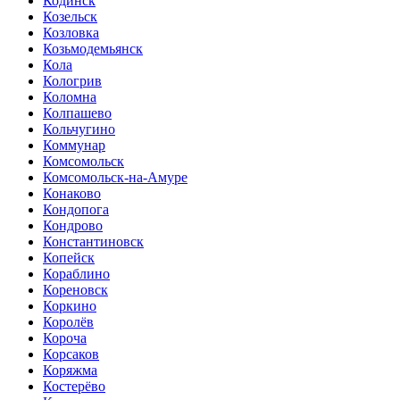
Кодинск
Козельск
Козловка
Козьмодемьянск
Кола
Кологрив
Коломна
Колпашево
Кольчугино
Коммунар
Комсомольск
Комсомольск-на-Амуре
Конаково
Кондопога
Кондрово
Константиновск
Копейск
Кораблино
Кореновск
Коркино
Королёв
Короча
Корсаков
Коряжма
Костерёво