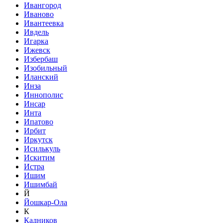
Ивангород
Иваново
Ивантеевка
Ивдель
Игарка
Ижевск
Избербаш
Изобильный
Иланский
Инза
Иннополис
Инсар
Инта
Ипатово
Ирбит
Иркутск
Исилькуль
Искитим
Истра
Ишим
Ишимбай
Й
Йошкар-Ола
К
Кадников