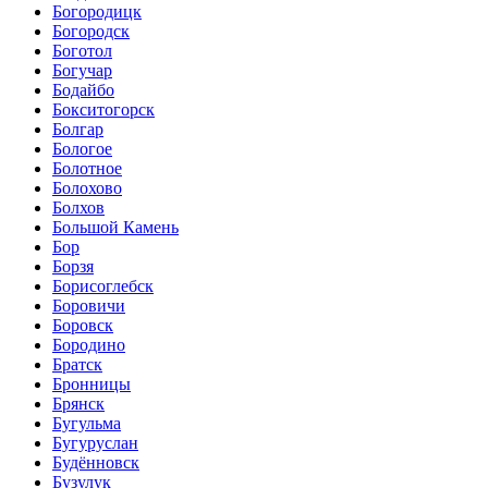
Богородицк
Богородск
Боготол
Богучар
Бодайбо
Бокситогорск
Болгар
Бологое
Болотное
Болохово
Болхов
Большой Камень
Бор
Борзя
Борисоглебск
Боровичи
Боровск
Бородино
Братск
Бронницы
Брянск
Бугульма
Бугуруслан
Будённовск
Бузулук