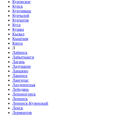
Куровское
Курск
Куртамыш
Курчалой
Курчатов
Куса
Кушва
Кызыл
Кыштым
Кяхта
Л
Лабинск
Лабытнанги
Лагань
Ладушкин
Лаишево
Лакинск
Лангепас
Лахденпохья
Лебедянь
Лениногорск
Ленинск
Ленинск-Кузнецкий
Ленск
Лермонтов