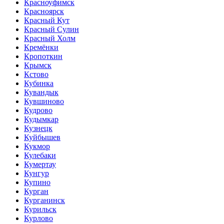
Красноуфимск
Красноярск
Красный Кут
Красный Сулин
Красный Холм
Кремёнки
Кропоткин
Крымск
Кстово
Кубинка
Кувандык
Кувшиново
Кудрово
Кудымкар
Кузнецк
Куйбышев
Кукмор
Кулебаки
Кумертау
Кунгур
Купино
Курган
Курганинск
Курильск
Курлово