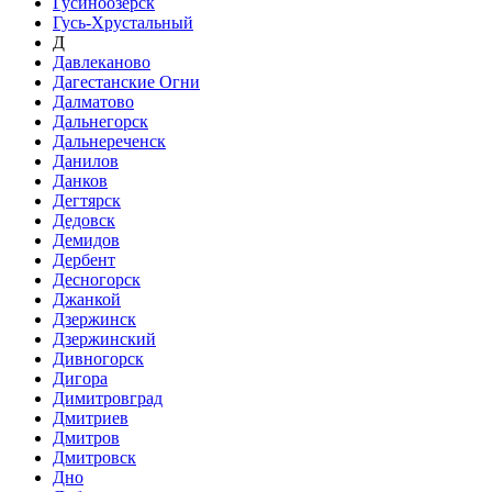
Гусиноозёрск
Гусь-Хрустальный
Д
Давлеканово
Дагестанские Огни
Далматово
Дальнегорск
Дальнереченск
Данилов
Данков
Дегтярск
Дедовск
Демидов
Дербент
Десногорск
Джанкой
Дзержинск
Дзержинский
Дивногорск
Дигора
Димитровград
Дмитриев
Дмитров
Дмитровск
Дно