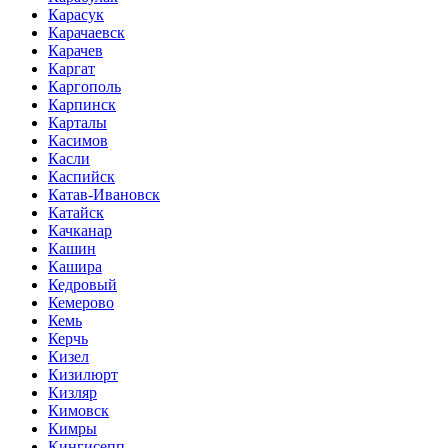
Карасук
Карачаевск
Карачев
Каргат
Каргополь
Карпинск
Карталы
Касимов
Касли
Каспийск
Катав-Ивановск
Катайск
Качканар
Кашин
Кашира
Кедровый
Кемерово
Кемь
Керчь
Кизел
Кизилюрт
Кизляр
Кимовск
Кимры
Кингисепп