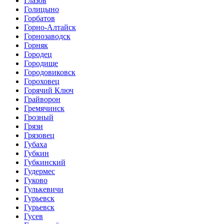
Глазов
Голицыно
Горбатов
Горно-Алтайск
Горнозаводск
Горняк
Городец
Городище
Городовиковск
Гороховец
Горячий Ключ
Грайворон
Гремячинск
Грозный
Грязи
Грязовец
Губаха
Губкин
Губкинский
Гудермес
Гуково
Гулькевичи
Гурьевск
Гурьевск
Гусев