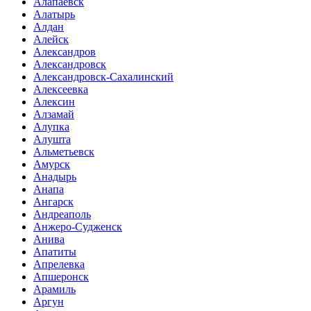
Алапаевск
Алатырь
Алдан
Алейск
Александров
Александровск
Александровск-Сахалинский
Алексеевка
Алексин
Алзамай
Алупка
Алушта
Альметьевск
Амурск
Анадырь
Анапа
Ангарск
Андреаполь
Анжеро-Судженск
Анива
Апатиты
Апрелевка
Апшеронск
Арамиль
Аргун