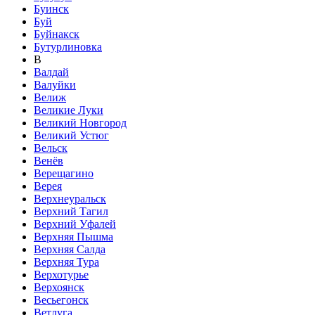
Буинск
Буй
Буйнакск
Бутурлиновка
В
Валдай
Валуйки
Велиж
Великие Луки
Великий Новгород
Великий Устюг
Вельск
Венёв
Верещагино
Верея
Верхнеуральск
Верхний Тагил
Верхний Уфалей
Верхняя Пышма
Верхняя Салда
Верхняя Тура
Верхотурье
Верхоянск
Весьегонск
Ветлуга