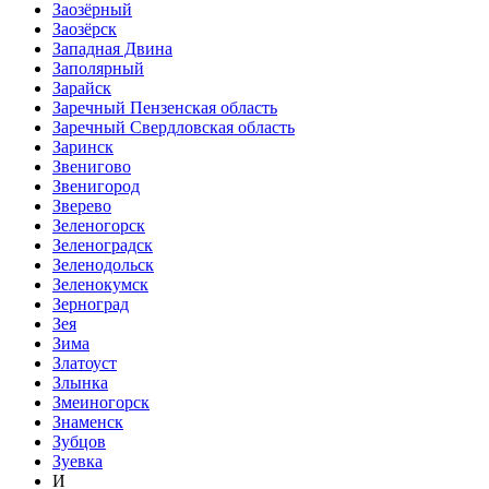
Заозёрный
Заозёрск
Западная Двина
Заполярный
Зарайск
Заречный Пензенская область
Заречный Свердловская область
Заринск
Звенигово
Звенигород
Зверево
Зеленогорск
Зеленоградск
Зеленодольск
Зеленокумск
Зерноград
Зея
Зима
Златоуст
Злынка
Змеиногорск
Знаменск
Зубцов
Зуевка
И