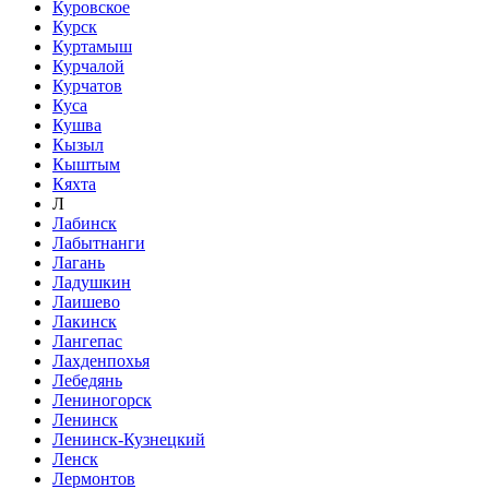
Куровское
Курск
Куртамыш
Курчалой
Курчатов
Куса
Кушва
Кызыл
Кыштым
Кяхта
Л
Лабинск
Лабытнанги
Лагань
Ладушкин
Лаишево
Лакинск
Лангепас
Лахденпохья
Лебедянь
Лениногорск
Ленинск
Ленинск-Кузнецкий
Ленск
Лермонтов