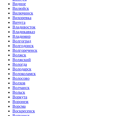
Видное
Вилюйск
Вилючинск
Вихоревка
Вичуга
Владивосток
Владикавказ
Владимир
Волгоград
Волгодонск
Волгореченск
Волжск
Волжский
Вологда
Володарск
Волоколамск
Волосово
Волхов
Волчанск
Вольск
Воркута
Воронеж
Ворсма
Воскресенск
Воткинск