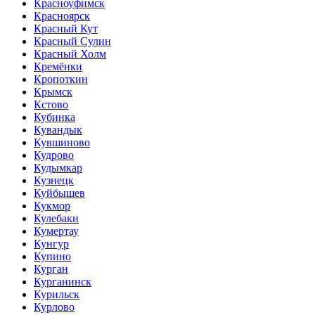
Красноуфимск
Красноярск
Красный Кут
Красный Сулин
Красный Холм
Кремёнки
Кропоткин
Крымск
Кстово
Кубинка
Кувандык
Кувшиново
Кудрово
Кудымкар
Кузнецк
Куйбышев
Кукмор
Кулебаки
Кумертау
Кунгур
Купино
Курган
Курганинск
Курильск
Курлово