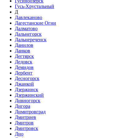
Гусиноозёрск
Гусь-Хрустальный
Д
Давлеканово
Дагестанские Огни
Далматово
Дальнегорск
Дальнереченск
Данилов
Данков
Дегтярск
Дедовск
Демидов
Дербент
Десногорск
Джанкой
Дзержинск
Дзержинский
Дивногорск
Дигора
Димитровград
Дмитриев
Дмитров
Дмитровск
Дно