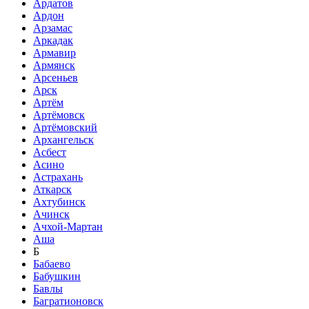
Ардатов
Ардон
Арзамас
Аркадак
Армавир
Армянск
Арсеньев
Арск
Артём
Артёмовск
Артёмовский
Архангельск
Асбест
Асино
Астрахань
Аткарск
Ахтубинск
Ачинск
Ачхой-Мартан
Аша
Б
Бабаево
Бабушкин
Бавлы
Багратионовск