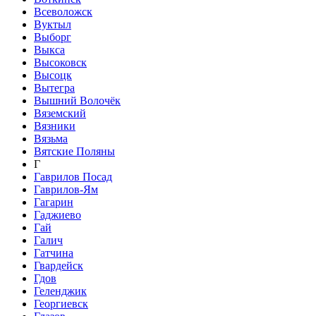
Всеволожск
Вуктыл
Выборг
Выкса
Высоковск
Высоцк
Вытегра
Вышний Волочёк
Вяземский
Вязники
Вязьма
Вятские Поляны
Г
Гаврилов Посад
Гаврилов-Ям
Гагарин
Гаджиево
Гай
Галич
Гатчина
Гвардейск
Гдов
Геленджик
Георгиевск