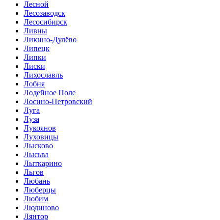
Лесной
Лесозаводск
Лесосибирск
Ливны
Ликино-Дулёво
Липецк
Липки
Лиски
Лихославль
Лобня
Лодейное Поле
Лосино-Петровский
Луга
Луза
Лукоянов
Луховицы
Лысково
Лысьва
Лыткарино
Льгов
Любань
Люберцы
Любим
Людиново
Лянтор