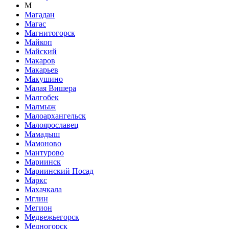
М
Магадан
Магас
Магнитогорск
Майкоп
Майский
Макаров
Макарьев
Макушино
Малая Вишера
Малгобек
Малмыж
Малоархангельск
Малоярославец
Мамадыш
Мамоново
Мантурово
Мариинск
Мариинский Посад
Маркс
Махачкала
Мглин
Мегион
Медвежьегорск
Медногорск