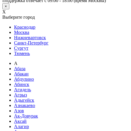
Поддержка отвечает с 09:00 - 18:00 (время Москвы)
×
X
Выберите город
Краснодар
Москва
Нижневартовск
Санкт-Петербург
Сургут
Тюмень
А
Абаза
Абакан
Абдулино
Абинск
Агидель
Агрыз
Адыгейск
Азнакаево
Азов
Ак-Довурак
Аксай
Алагир