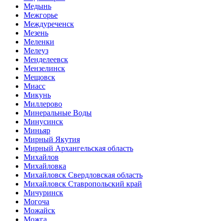
Медынь
Межгорье
Междуреченск
Мезень
Меленки
Мелеуз
Менделеевск
Мензелинск
Мещовск
Миасс
Микунь
Миллерово
Минеральные Воды
Минусинск
Миньяр
Мирный Якутия
Мирный Архангельская область
Михайлов
Михайловка
Михайловск Свердловская область
Михайловск Ставропольский край
Мичуринск
Могоча
Можайск
Можга