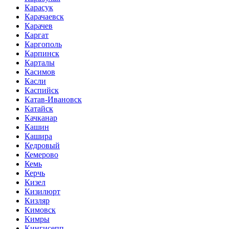
Карасук
Карачаевск
Карачев
Каргат
Каргополь
Карпинск
Карталы
Касимов
Касли
Каспийск
Катав-Ивановск
Катайск
Качканар
Кашин
Кашира
Кедровый
Кемерово
Кемь
Керчь
Кизел
Кизилюрт
Кизляр
Кимовск
Кимры
Кингисепп