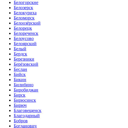
Белогорскне
Белозерск
Белокуриха
Беломорск
Белоозёрский
Белорецк
Белореченск
Белоусово
Белоярский
Белый
Бердск
Березники
Берёзовский
Беслан
Бийск
Бикин
Билибино
Биробиджан
Бирск
Бирюсинск
Бирюч
Благовещенск
Благодарный
Бобров
Богданович