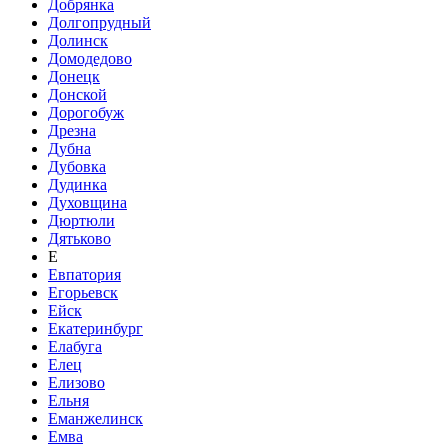
Добрянка
Долгопрудный
Долинск
Домодедово
Донецк
Донской
Дорогобуж
Дрезна
Дубна
Дубовка
Дудинка
Духовщина
Дюртюли
Дятьково
Е
Евпатория
Егорьевск
Ейск
Екатеринбург
Елабуга
Елец
Елизово
Ельня
Еманжелинск
Емва