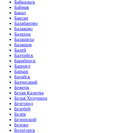
Байкальск
Баймак
Бакал
Баксан
Балабаново
Балаково
Балахна
Балашиха
Балашов
Балей
Балтийск
Барабинск
Барнаул
Барыш
Батайск
Бахчисарай
Бежецк
Белая Калитва
Белая Холуница
Белгород
Белебей
Белёв
Белинский
Белово
Белогорск