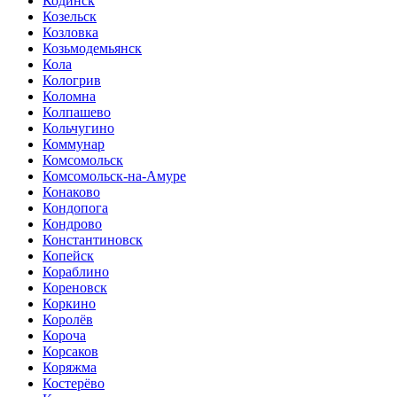
Кодинск
Козельск
Козловка
Козьмодемьянск
Кола
Кологрив
Коломна
Колпашево
Кольчугино
Коммунар
Комсомольск
Комсомольск-на-Амуре
Конаково
Кондопога
Кондрово
Константиновск
Копейск
Кораблино
Кореновск
Коркино
Королёв
Короча
Корсаков
Коряжма
Костерёво