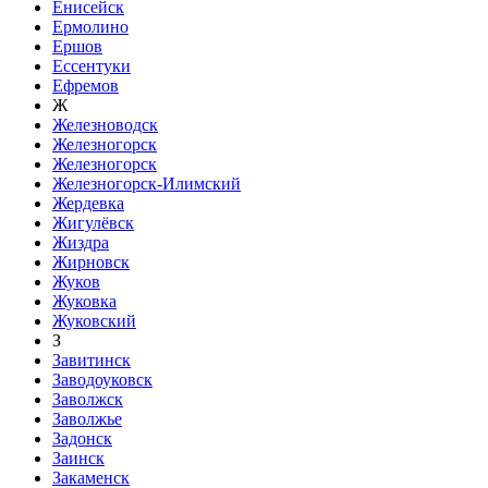
Енисейск
Ермолино
Ершов
Ессентуки
Ефремов
Ж
Железноводск
Железногорск
Железногорск
Железногорск-Илимский
Жердевка
Жигулёвск
Жиздра
Жирновск
Жуков
Жуковка
Жуковский
З
Завитинск
Заводоуковск
Заволжск
Заволжье
Задонск
Заинск
Закаменск