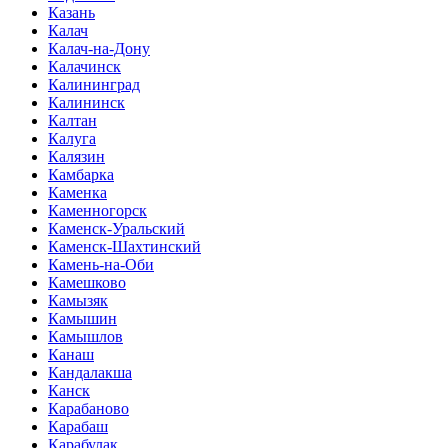
Казань
Калач
Калач-на-Дону
Калачинск
Калининград
Калининск
Калтан
Калуга
Калязин
Камбарка
Каменка
Каменногорск
Каменск-Уральский
Каменск-Шахтинский
Камень-на-Оби
Камешково
Камызяк
Камышин
Камышлов
Канаш
Кандалакша
Канск
Карабаново
Карабаш
Карабулак