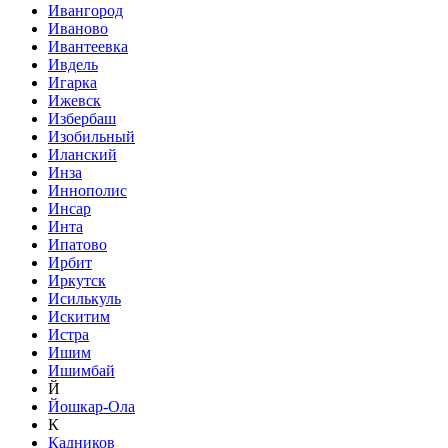
Ивангород
Иваново
Ивантеевка
Ивдель
Игарка
Ижевск
Избербаш
Изобильный
Иланский
Инза
Иннополис
Инсар
Инта
Ипатово
Ирбит
Иркутск
Исилькуль
Искитим
Истра
Ишим
Ишимбай
Й
Йошкар-Ола
К
Кадников