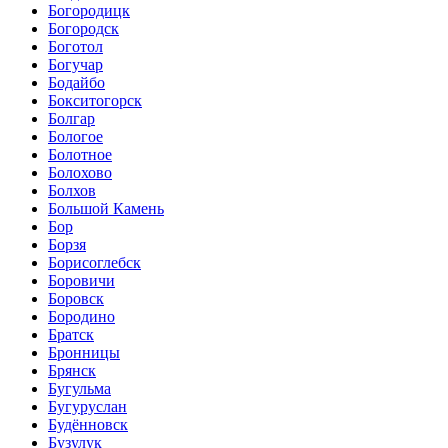
Богородицк
Богородск
Боготол
Богучар
Бодайбо
Бокситогорск
Болгар
Бологое
Болотное
Болохово
Болхов
Большой Камень
Бор
Борзя
Борисоглебск
Боровичи
Боровск
Бородино
Братск
Бронницы
Брянск
Бугульма
Бугуруслан
Будённовск
Бузулук