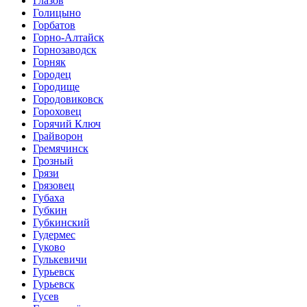
Глазов
Голицыно
Горбатов
Горно-Алтайск
Горнозаводск
Горняк
Городец
Городище
Городовиковск
Гороховец
Горячий Ключ
Грайворон
Гремячинск
Грозный
Грязи
Грязовец
Губаха
Губкин
Губкинский
Гудермес
Гуково
Гулькевичи
Гурьевск
Гурьевск
Гусев