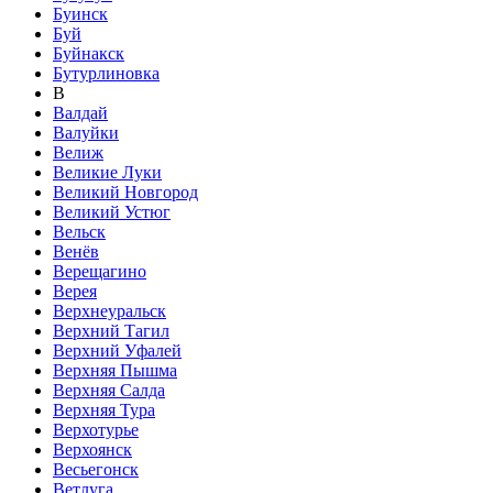
Буинск
Буй
Буйнакск
Бутурлиновка
В
Валдай
Валуйки
Велиж
Великие Луки
Великий Новгород
Великий Устюг
Вельск
Венёв
Верещагино
Верея
Верхнеуральск
Верхний Тагил
Верхний Уфалей
Верхняя Пышма
Верхняя Салда
Верхняя Тура
Верхотурье
Верхоянск
Весьегонск
Ветлуга