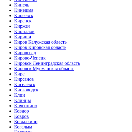
Кинель
Кинешма
Киреевск
Киренск
Киржач
Кириллов
Кириши
Киров Калужская область
Киров Кировская область
Кировград
Кирово-Чепецк
Кировск Ленинградская область
Кировск Мурманская область
Кирс
Кирсанов
Киселёвск
Кисловодск
Клин
Клинцы
Княгинино
Ковдор
Ковров
Ковылкино
Когалым