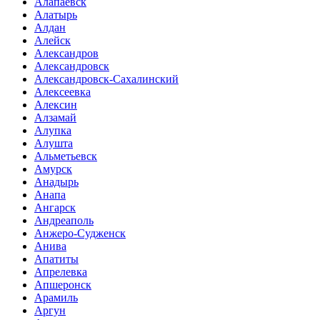
Алапаевск
Алатырь
Алдан
Алейск
Александров
Александровск
Александровск-Сахалинский
Алексеевка
Алексин
Алзамай
Алупка
Алушта
Альметьевск
Амурск
Анадырь
Анапа
Ангарск
Андреаполь
Анжеро-Судженск
Анива
Апатиты
Апрелевка
Апшеронск
Арамиль
Аргун