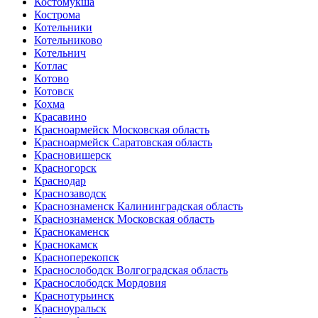
Костомукша
Кострома
Котельники
Котельниково
Котельнич
Котлас
Котово
Котовск
Кохма
Красавино
Красноармейск Московская область
Красноармейск Саратовская область
Красновишерск
Красногорск
Краснодар
Краснозаводск
Краснознаменск Калининградская область
Краснознаменск Московская область
Краснокаменск
Краснокамск
Красноперекопск
Краснослободск Волгоградская область
Краснослободск Мордовия
Краснотурьинск
Красноуральск