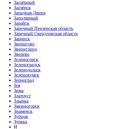
Заозёрный
Заозёрск
Западная Двина
Заполярный
Зарайск
Заречный Пензенская область
Заречный Свердловская область
Заринск
Звенигово
Звенигород
Зверево
Зеленогорск
Зеленоградск
Зеленодольск
Зеленокумск
Зерноград
Зея
Зима
Златоуст
Злынка
Змеиногорск
Знаменск
Зубцов
Зуевка
И