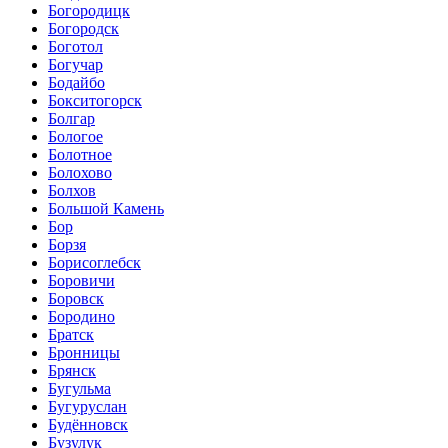
Богородицк
Богородск
Боготол
Богучар
Бодайбо
Бокситогорск
Болгар
Бологое
Болотное
Болохово
Болхов
Большой Камень
Бор
Борзя
Борисоглебск
Боровичи
Боровск
Бородино
Братск
Бронницы
Брянск
Бугульма
Бугуруслан
Будённовск
Бузулук