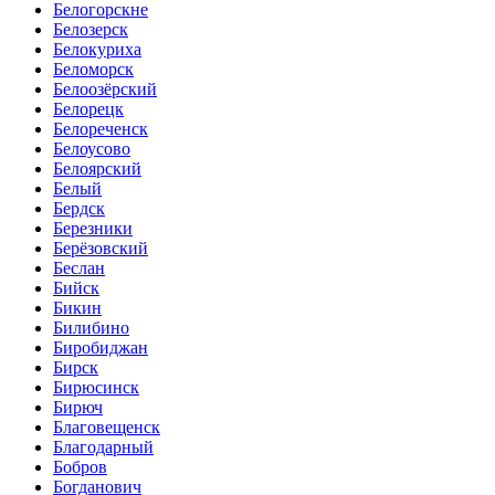
Белогорскне
Белозерск
Белокуриха
Беломорск
Белоозёрский
Белорецк
Белореченск
Белоусово
Белоярский
Белый
Бердск
Березники
Берёзовский
Беслан
Бийск
Бикин
Билибино
Биробиджан
Бирск
Бирюсинск
Бирюч
Благовещенск
Благодарный
Бобров
Богданович