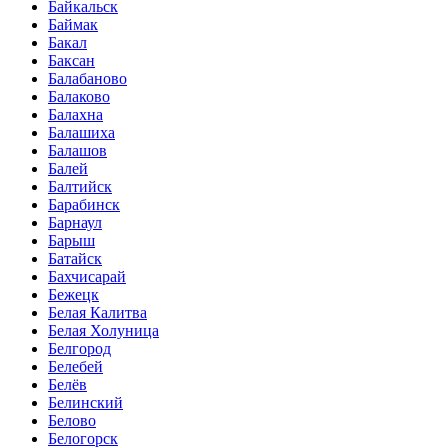
Байкальск
Баймак
Бакал
Баксан
Балабаново
Балаково
Балахна
Балашиха
Балашов
Балей
Балтийск
Барабинск
Барнаул
Барыш
Батайск
Бахчисарай
Бежецк
Белая Калитва
Белая Холуница
Белгород
Белебей
Белёв
Белинский
Белово
Белогорск