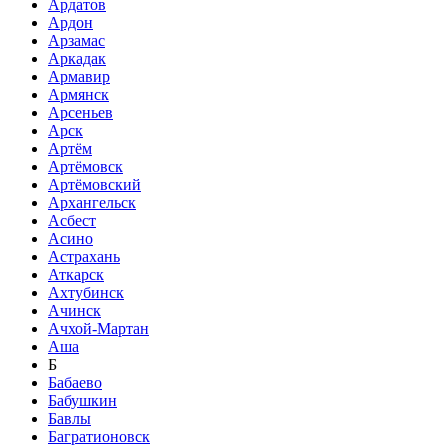
Ардатов
Ардон
Арзамас
Аркадак
Армавир
Армянск
Арсеньев
Арск
Артём
Артёмовск
Артёмовский
Архангельск
Асбест
Асино
Астрахань
Аткарск
Ахтубинск
Ачинск
Ачхой-Мартан
Аша
Б
Бабаево
Бабушкин
Бавлы
Багратионовск