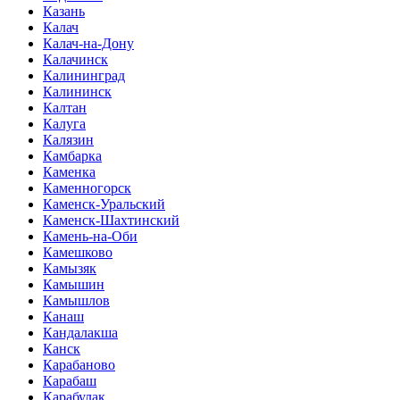
Казань
Калач
Калач-на-Дону
Калачинск
Калининград
Калининск
Калтан
Калуга
Калязин
Камбарка
Каменка
Каменногорск
Каменск-Уральский
Каменск-Шахтинский
Камень-на-Оби
Камешково
Камызяк
Камышин
Камышлов
Канаш
Кандалакша
Канск
Карабаново
Карабаш
Карабулак