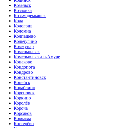
Кодинск
Козельск
Козловка
Козьмодемьянск
Кола
Кологрив
Коломна
Колпашево
Кольчугино
Коммунар
Комсомольск
Комсомольск-на-Амуре
Конаково
Кондопога
Кондрово
Константиновск
Копейск
Кораблино
Кореновск
Коркино
Королёв
Короча
Корсаков
Коряжма
Костерёво