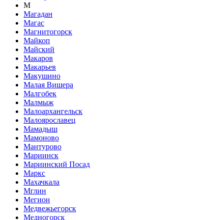
М
Магадан
Магас
Магнитогорск
Майкоп
Майский
Макаров
Макарьев
Макушино
Малая Вишера
Малгобек
Малмыж
Малоархангельск
Малоярославец
Мамадыш
Мамоново
Мантурово
Мариинск
Мариинский Посад
Маркс
Махачкала
Мглин
Мегион
Медвежьегорск
Медногорск