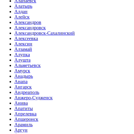
Алапаевск
Алатырь
Алдан
Алейск
Александров
Александровск
Александровск-Сахалинский
Алексеевка
Алексин
Алзамай
Алупка
Алушта
Альметьевск
Амурск
Анадырь
Анапа
Ангарск
Андреаполь
Анжеро-Судженск
Анива
Апатиты
Апрелевка
Апшеронск
Арамиль
Аргун