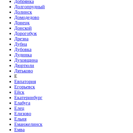
Добрянка
Долгопрудный
Долинск
Домодедово
Донецк
Донской
Дорогобуж
Дрезна
Дубна
Дубовка
Дудинка
Духовщина
Дюртюли
Дятьково
Е
Евпатория
Егорьевск
Ейск
Екатеринбург
Елабуга
Елец
Елизово
Ельня
Еманжелинск
Емва