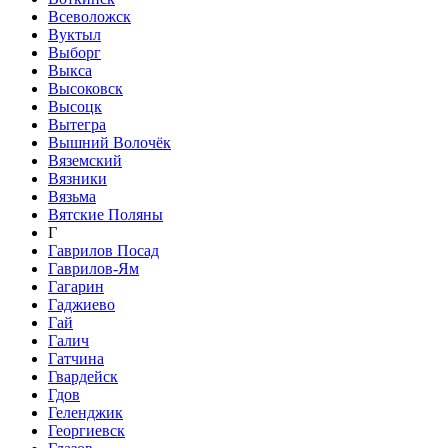
Всеволожск
Вуктыл
Выборг
Выкса
Высоковск
Высоцк
Вытегра
Вышний Волочёк
Вяземский
Вязники
Вязьма
Вятские Поляны
Г
Гаврилов Посад
Гаврилов-Ям
Гагарин
Гаджиево
Гай
Галич
Гатчина
Гвардейск
Гдов
Геленджик
Георгиевск