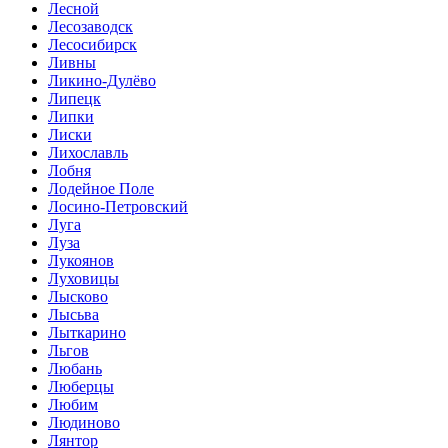
Лесной
Лесозаводск
Лесосибирск
Ливны
Ликино-Дулёво
Липецк
Липки
Лиски
Лихославль
Лобня
Лодейное Поле
Лосино-Петровский
Луга
Луза
Лукоянов
Луховицы
Лысково
Лысьва
Лыткарино
Льгов
Любань
Люберцы
Любим
Людиново
Лянтор