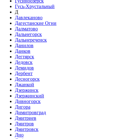
Гусиноозёрск
Гусь-Хрустальный
Д
Давлеканово
Дагестанские Огни
Далматово
Дальнегорск
Дальнереченск
Данилов
Данков
Дегтярск
Дедовск
Демидов
Дербент
Десногорск
Джанкой
Дзержинск
Дзержинский
Дивногорск
Дигора
Димитровград
Дмитриев
Дмитров
Дмитровск
Дно