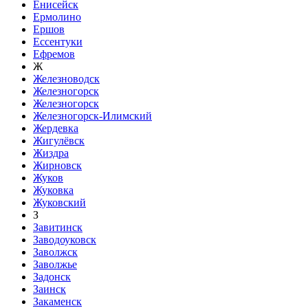
Енисейск
Ермолино
Ершов
Ессентуки
Ефремов
Ж
Железноводск
Железногорск
Железногорск
Железногорск-Илимский
Жердевка
Жигулёвск
Жиздра
Жирновск
Жуков
Жуковка
Жуковский
З
Завитинск
Заводоуковск
Заволжск
Заволжье
Задонск
Заинск
Закаменск