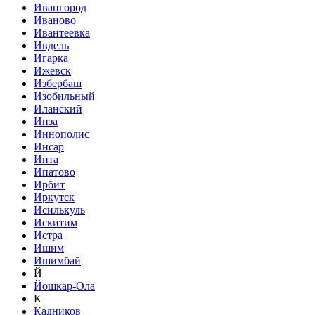
Ивангород
Иваново
Ивантеевка
Ивдель
Игарка
Ижевск
Избербаш
Изобильный
Иланский
Инза
Иннополис
Инсар
Инта
Ипатово
Ирбит
Иркутск
Исилькуль
Искитим
Истра
Ишим
Ишимбай
Й
Йошкар-Ола
К
Кадников