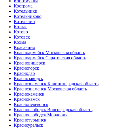
Костомукша
Кострома
Котельники
Котельниково
Котельнич
Котлас
Котово
Котовск
Кохма
Красавино
Красноармейск Московская область
Красноармейск Саратовская область
Красновишерск
Красногорск
Краснодар
Краснозаводск
Краснознаменск Калининградская область
Краснознаменск Московская область
Краснокаменск
Краснокамск
Красноперекопск
Краснослободск Волгоградская область
Краснослободск Мордовия
Краснотурьинск
Красноуральск