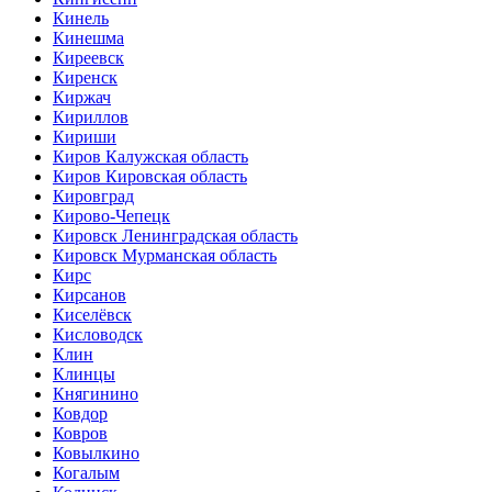
Кинель
Кинешма
Киреевск
Киренск
Киржач
Кириллов
Кириши
Киров Калужская область
Киров Кировская область
Кировград
Кирово-Чепецк
Кировск Ленинградская область
Кировск Мурманская область
Кирс
Кирсанов
Киселёвск
Кисловодск
Клин
Клинцы
Княгинино
Ковдор
Ковров
Ковылкино
Когалым