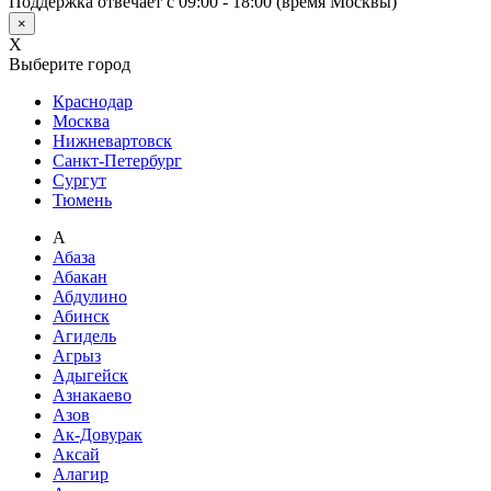
Поддержка отвечает с 09:00 - 18:00 (время Москвы)
×
X
Выберите город
Краснодар
Москва
Нижневартовск
Санкт-Петербург
Сургут
Тюмень
А
Абаза
Абакан
Абдулино
Абинск
Агидель
Агрыз
Адыгейск
Азнакаево
Азов
Ак-Довурак
Аксай
Алагир