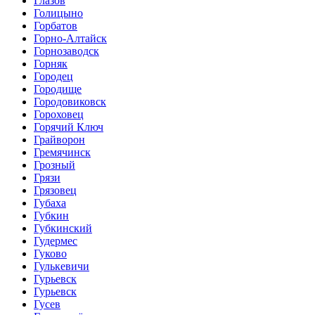
Глазов
Голицыно
Горбатов
Горно-Алтайск
Горнозаводск
Горняк
Городец
Городище
Городовиковск
Гороховец
Горячий Ключ
Грайворон
Гремячинск
Грозный
Грязи
Грязовец
Губаха
Губкин
Губкинский
Гудермес
Гуково
Гулькевичи
Гурьевск
Гурьевск
Гусев