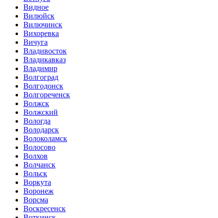
Видное
Вилюйск
Вилючинск
Вихоревка
Вичуга
Владивосток
Владикавказ
Владимир
Волгоград
Волгодонск
Волгореченск
Волжск
Волжский
Вологда
Володарск
Волоколамск
Волосово
Волхов
Волчанск
Вольск
Воркута
Воронеж
Ворсма
Воскресенск
Воткинск