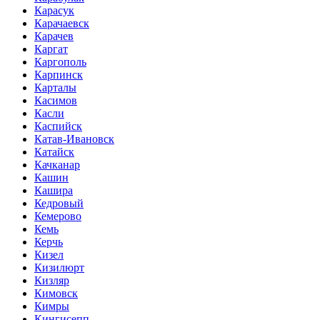
Карасук
Карачаевск
Карачев
Каргат
Каргополь
Карпинск
Карталы
Касимов
Касли
Каспийск
Катав-Ивановск
Катайск
Качканар
Кашин
Кашира
Кедровый
Кемерово
Кемь
Керчь
Кизел
Кизилюрт
Кизляр
Кимовск
Кимры
Кингисепп