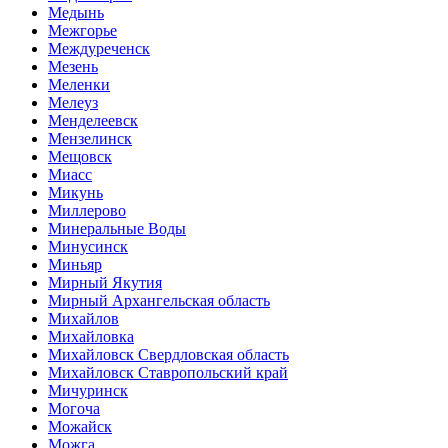
Медынь
Межгорье
Междуреченск
Мезень
Меленки
Мелеуз
Менделеевск
Мензелинск
Мещовск
Миасс
Микунь
Миллерово
Минеральные Воды
Минусинск
Миньяр
Мирный Якутия
Мирный Архангельская область
Михайлов
Михайловка
Михайловск Свердловская область
Михайловск Ставропольский край
Мичуринск
Могоча
Можайск
Можга