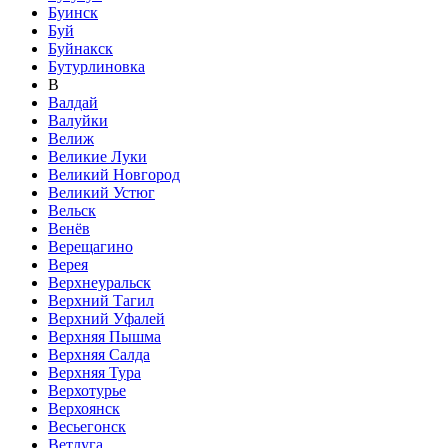
Буинск
Буй
Буйнакск
Бутурлиновка
В
Валдай
Валуйки
Велиж
Великие Луки
Великий Новгород
Великий Устюг
Вельск
Венёв
Верещагино
Верея
Верхнеуральск
Верхний Тагил
Верхний Уфалей
Верхняя Пышма
Верхняя Салда
Верхняя Тура
Верхотурье
Верхоянск
Весьегонск
Ветлуга