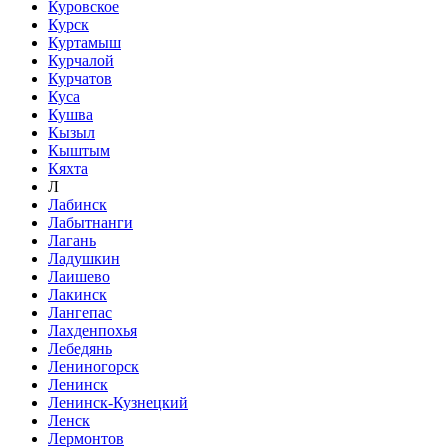
Куровское
Курск
Куртамыш
Курчалой
Курчатов
Куса
Кушва
Кызыл
Кыштым
Кяхта
Л
Лабинск
Лабытнанги
Лагань
Ладушкин
Лаишево
Лакинск
Лангепас
Лахденпохья
Лебедянь
Лениногорск
Ленинск
Ленинск-Кузнецкий
Ленск
Лермонтов