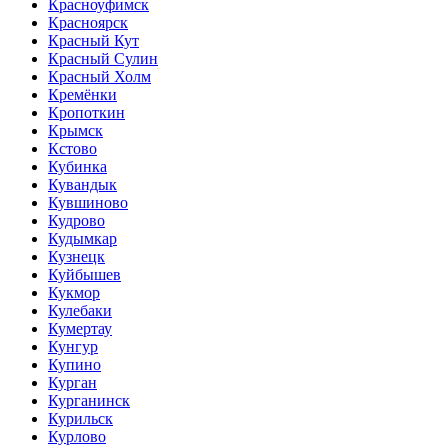
Красноуфимск
Красноярск
Красный Кут
Красный Сулин
Красный Холм
Кремёнки
Кропоткин
Крымск
Кстово
Кубинка
Кувандык
Кувшиново
Кудрово
Кудымкар
Кузнецк
Куйбышев
Кукмор
Кулебаки
Кумертау
Кунгур
Купино
Курган
Курганинск
Курильск
Курлово