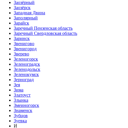
Заозёрный
Заозёрск
Западная Двина
Заполярный
Зарайск
Заречный Пензенская область
Заречный Свердловская область
Заринск
Звенигово
Звенигород
Зверево
Зеленогорск
Зеленоградск
Зеленодольск
Зеленокумск
Зерноград
Зея
Зима
Златоуст
Злынка
Змеиногорск
Знаменск
Зубцов
Зуевка
И