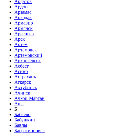
Ардатов
Ардон
Арзамас
Аркадак
Армавир
Армянск
Арсеньев
Арск
Артём
Артёмовск
Артёмовский
Архангельск
Асбест
Асино
Астрахань
Аткарск
Ахтубинск
Ачинск
Ачхой-Мартан
Аша
Б
Бабаево
Бабушкин
Бавлы
Багратионовск