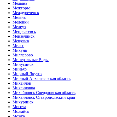
Медынь
Межгорье
Междуреченск
Мезень
Меленки
Мелеуз
Менделеевск
Мензелинск
Мещовск
Миасс
Микунь
Миллерово
Минеральные Воды
Минусинск
Миньяр
Мирный Якутия
Мирный Архангельская область
Михайлов
Михайловка
Михайловск Свердловская область
Михайловск Ставропольский край
Мичуринск
Могоча
Можайск
Можга