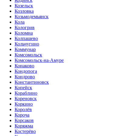
Кодинск
Козельск
Козловка
Козьмодемьянск
Кола
Кологрив
Коломна
Колпашево
Кольчугино
Коммунар
Комсомольск
Комсомольск-на-Амуре
Конаково
Кондопога
Кондрово
Константиновск
Копейск
Кораблино
Кореновск
Коркино
Королёв
Короча
Корсаков
Коряжма
Костерёво