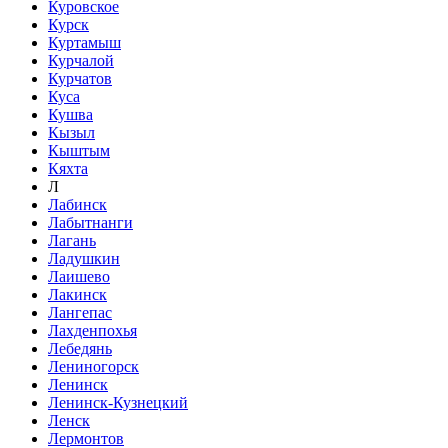
Куровское
Курск
Куртамыш
Курчалой
Курчатов
Куса
Кушва
Кызыл
Кыштым
Кяхта
Л
Лабинск
Лабытнанги
Лагань
Ладушкин
Лаишево
Лакинск
Лангепас
Лахденпохья
Лебедянь
Лениногорск
Ленинск
Ленинск-Кузнецкий
Ленск
Лермонтов