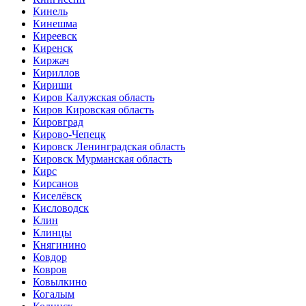
Кинель
Кинешма
Киреевск
Киренск
Киржач
Кириллов
Кириши
Киров Калужская область
Киров Кировская область
Кировград
Кирово-Чепецк
Кировск Ленинградская область
Кировск Мурманская область
Кирс
Кирсанов
Киселёвск
Кисловодск
Клин
Клинцы
Княгинино
Ковдор
Ковров
Ковылкино
Когалым