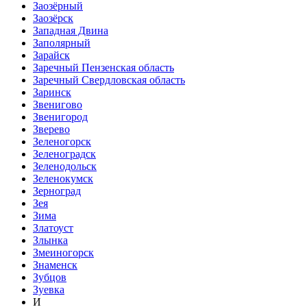
Заозёрный
Заозёрск
Западная Двина
Заполярный
Зарайск
Заречный Пензенская область
Заречный Свердловская область
Заринск
Звенигово
Звенигород
Зверево
Зеленогорск
Зеленоградск
Зеленодольск
Зеленокумск
Зерноград
Зея
Зима
Златоуст
Злынка
Змеиногорск
Знаменск
Зубцов
Зуевка
И