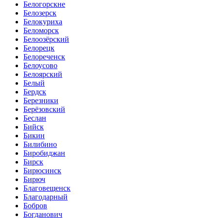
Белогорскне
Белозерск
Белокуриха
Беломорск
Белоозёрский
Белорецк
Белореченск
Белоусово
Белоярский
Белый
Бердск
Березники
Берёзовский
Беслан
Бийск
Бикин
Билибино
Биробиджан
Бирск
Бирюсинск
Бирюч
Благовещенск
Благодарный
Бобров
Богданович