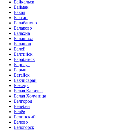
Байкальск
Баймак
Бакал
Баксан
Балабаново
Балаково
Балахна
Балашиха
Балашов
Балей
Балтийск
Барабинск
Барнаул
Барыш
Батайск
Бахчисарай
Бежецк
Белая Калитва
Белая Холуница
Белгород
Белебей
Белёв
Белинский
Белово
Белогорск