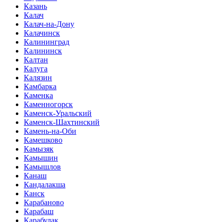
Казань
Калач
Калач-на-Дону
Калачинск
Калининград
Калининск
Калтан
Калуга
Калязин
Камбарка
Каменка
Каменногорск
Каменск-Уральский
Каменск-Шахтинский
Камень-на-Оби
Камешково
Камызяк
Камышин
Камышлов
Канаш
Кандалакша
Канск
Карабаново
Карабаш
Карабулак