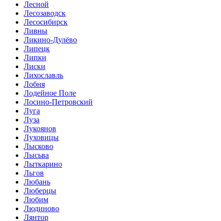
Лесной
Лесозаводск
Лесосибирск
Ливны
Ликино-Дулёво
Липецк
Липки
Лиски
Лихославль
Лобня
Лодейное Поле
Лосино-Петровский
Луга
Луза
Лукоянов
Луховицы
Лысково
Лысьва
Лыткарино
Льгов
Любань
Люберцы
Любим
Людиново
Лянтор