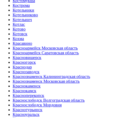
Костомукша
Кострома
Котельники
Котельниково
Котельнич
Котлас
Котово
Котовск
Кохма
Красавино
Красноармейск Московская область
Красноармейск Саратовская область
Красновишерск
Красногорск
Краснодар
Краснозаводск
Краснознаменск Калининградская область
Краснознаменск Московская область
Краснокаменск
Краснокамск
Красноперекопск
Краснослободск Волгоградская область
Краснослободск Мордовия
Краснотурьинск
Красноуральск