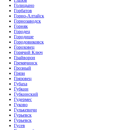
Глазов
Голицыно
Горбатов
Горно-Алтайск
Горнозаводск
Горняк
Городец
Городище
Городовиковск
Гороховец
Горячий Ключ
Грайворон
Гремячинск
Грозный
Грязи
Грязовец
Губаха
Губкин
Губкинский
Гудермес
Гуково
Гулькевичи
Гурьевск
Гурьевск
Гусев