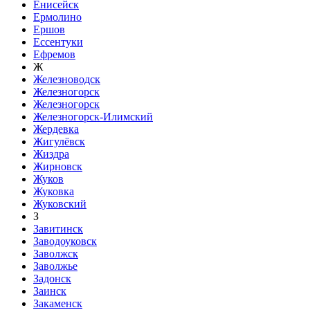
Енисейск
Ермолино
Ершов
Ессентуки
Ефремов
Ж
Железноводск
Железногорск
Железногорск
Железногорск-Илимский
Жердевка
Жигулёвск
Жиздра
Жирновск
Жуков
Жуковка
Жуковский
З
Завитинск
Заводоуковск
Заволжск
Заволжье
Задонск
Заинск
Закаменск