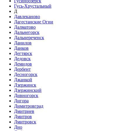
Гусиноозёрск
Гусь-Хрустальный
Д
Давлеканово
Дагестанские Огни
Далматово
Дальнегорск
Дальнереченск
Данилов
Данков
Дегтярск
Дедовск
Демидов
Дербент
Десногорск
Джанкой
Дзержинск
Дзержинский
Дивногорск
Дигора
Димитровград
Дмитриев
Дмитров
Дмитровск
Дно