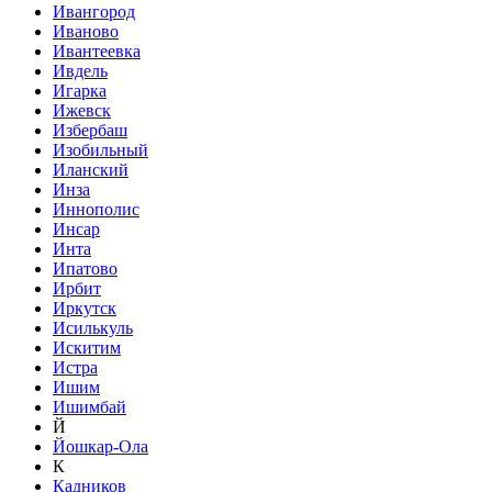
Ивангород
Иваново
Ивантеевка
Ивдель
Игарка
Ижевск
Избербаш
Изобильный
Иланский
Инза
Иннополис
Инсар
Инта
Ипатово
Ирбит
Иркутск
Исилькуль
Искитим
Истра
Ишим
Ишимбай
Й
Йошкар-Ола
К
Кадников