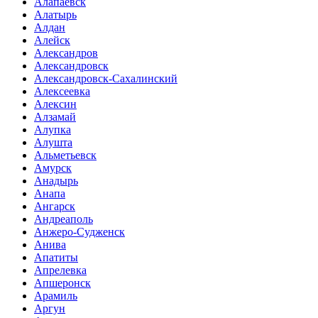
Алапаевск
Алатырь
Алдан
Алейск
Александров
Александровск
Александровск-Сахалинский
Алексеевка
Алексин
Алзамай
Алупка
Алушта
Альметьевск
Амурск
Анадырь
Анапа
Ангарск
Андреаполь
Анжеро-Судженск
Анива
Апатиты
Апрелевка
Апшеронск
Арамиль
Аргун