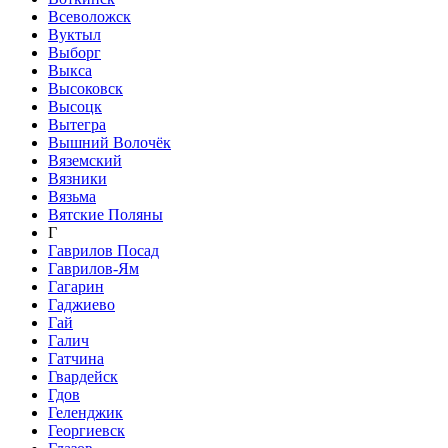
Всеволожск
Вуктыл
Выборг
Выкса
Высоковск
Высоцк
Вытегра
Вышний Волочёк
Вяземский
Вязники
Вязьма
Вятские Поляны
Г
Гаврилов Посад
Гаврилов-Ям
Гагарин
Гаджиево
Гай
Галич
Гатчина
Гвардейск
Гдов
Геленджик
Георгиевск