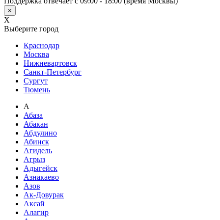
Поддержка отвечает с 09:00 - 18:00 (время Москвы)
×
X
Выберите город
Краснодар
Москва
Нижневартовск
Санкт-Петербург
Сургут
Тюмень
А
Абаза
Абакан
Абдулино
Абинск
Агидель
Агрыз
Адыгейск
Азнакаево
Азов
Ак-Довурак
Аксай
Алагир