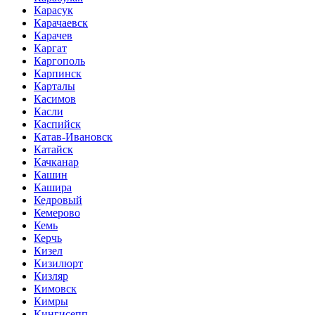
Карасук
Карачаевск
Карачев
Каргат
Каргополь
Карпинск
Карталы
Касимов
Касли
Каспийск
Катав-Ивановск
Катайск
Качканар
Кашин
Кашира
Кедровый
Кемерово
Кемь
Керчь
Кизел
Кизилюрт
Кизляр
Кимовск
Кимры
Кингисепп