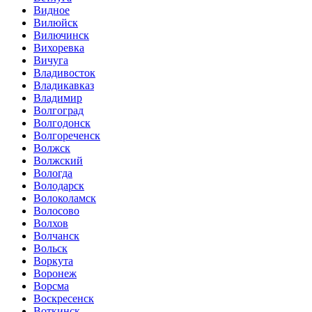
Видное
Вилюйск
Вилючинск
Вихоревка
Вичуга
Владивосток
Владикавказ
Владимир
Волгоград
Волгодонск
Волгореченск
Волжск
Волжский
Вологда
Володарск
Волоколамск
Волосово
Волхов
Волчанск
Вольск
Воркута
Воронеж
Ворсма
Воскресенск
Воткинск