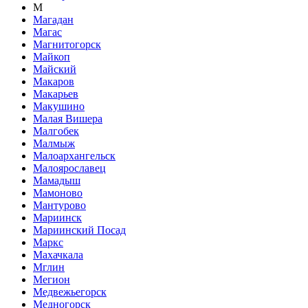
М
Магадан
Магас
Магнитогорск
Майкоп
Майский
Макаров
Макарьев
Макушино
Малая Вишера
Малгобек
Малмыж
Малоархангельск
Малоярославец
Мамадыш
Мамоново
Мантурово
Мариинск
Мариинский Посад
Маркс
Махачкала
Мглин
Мегион
Медвежьегорск
Медногорск