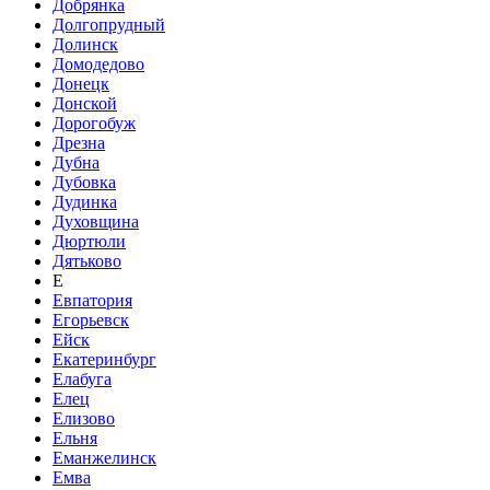
Добрянка
Долгопрудный
Долинск
Домодедово
Донецк
Донской
Дорогобуж
Дрезна
Дубна
Дубовка
Дудинка
Духовщина
Дюртюли
Дятьково
Е
Евпатория
Егорьевск
Ейск
Екатеринбург
Елабуга
Елец
Елизово
Ельня
Еманжелинск
Емва