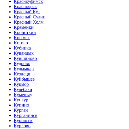
Красноуфимск
Красноярск
Красный Кут
Красный Сулин
Красный Холм
Кремёнки
Кропоткин
Крымск
Кстово
Кубинка
Кувандык
Кувшиново
Кудрово
Кудымкар
Кузнецк
Куйбышев
Кукмор
Кулебаки
Кумертау
Кунгур
Купино
Курган
Курганинск
Курильск
Курлово