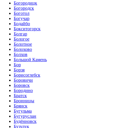
Богородицк
Богородск
Боготол
Богучар
Бодайбо
Бокситогорск
Болгар
Бологое
Болотное
Болохово
Болхов
Большой Камень
Бор
Борзя
Борисоглебск
Боровичи
Боровск
Бородино
Братск
Бронницы
Брянск
Бугульма
Бугуруслан
Будённовск
Бузулук