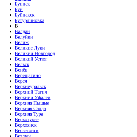
Буинск
Буй
Буйнакск
Бутурлиновка
В
Валдай
Валуйки
Велиж
Великие Луки
Великий Новгород
Великий Устюг
Вельск
Венёв
Верещагино
Верея
Верхнеуральск
Верхний Тагил
Верхний Уфалей
Верхняя Пышма
Верхняя Салда
Верхняя Тура
Верхотурье
Верхоянск
Весьегонск
Ветлуга