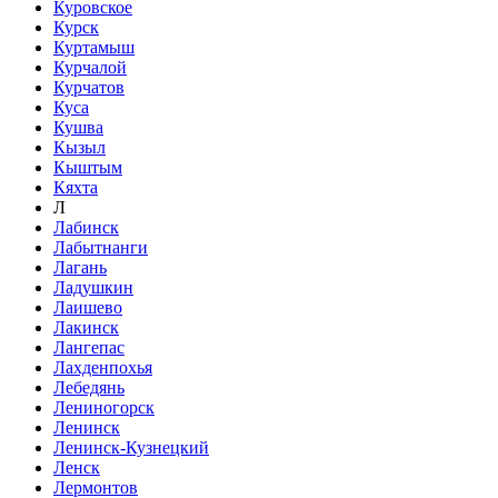
Куровское
Курск
Куртамыш
Курчалой
Курчатов
Куса
Кушва
Кызыл
Кыштым
Кяхта
Л
Лабинск
Лабытнанги
Лагань
Ладушкин
Лаишево
Лакинск
Лангепас
Лахденпохья
Лебедянь
Лениногорск
Ленинск
Ленинск-Кузнецкий
Ленск
Лермонтов