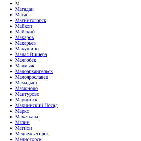
М
Магадан
Магас
Магнитогорск
Майкоп
Майский
Макаров
Макарьев
Макушино
Малая Вишера
Малгобек
Малмыж
Малоархангельск
Малоярославец
Мамадыш
Мамоново
Мантурово
Мариинск
Мариинский Посад
Маркс
Махачкала
Мглин
Мегион
Медвежьегорск
Медногорск