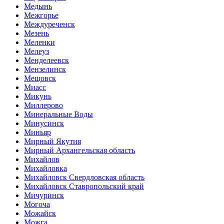
Медынь
Межгорье
Междуреченск
Мезень
Меленки
Мелеуз
Менделеевск
Мензелинск
Мещовск
Миасс
Микунь
Миллерово
Минеральные Воды
Минусинск
Миньяр
Мирный Якутия
Мирный Архангельская область
Михайлов
Михайловка
Михайловск Свердловская область
Михайловск Ставропольский край
Мичуринск
Могоча
Можайск
Можга