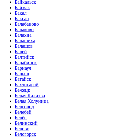
Байкальск
Баймак
Бакал
Баксан
Балабаново
Балаково
Балахна
Балашиха
Балашов
Балей
Балтийск
Барабинск
Барнаул
Барыш
Батайск
Бахчисарай
Бежецк
Белая Калитва
Белая Холуница
Белгород
Белебей
Белёв
Белинский
Белово
Белогорск