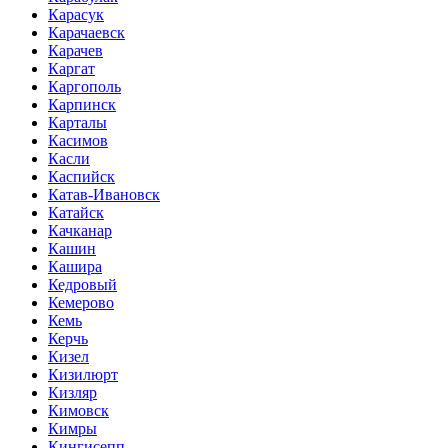
Карасук
Карачаевск
Карачев
Каргат
Каргополь
Карпинск
Карталы
Касимов
Касли
Каспийск
Катав-Ивановск
Катайск
Качканар
Кашин
Кашира
Кедровый
Кемерово
Кемь
Керчь
Кизел
Кизилюрт
Кизляр
Кимовск
Кимры
Кингисепп