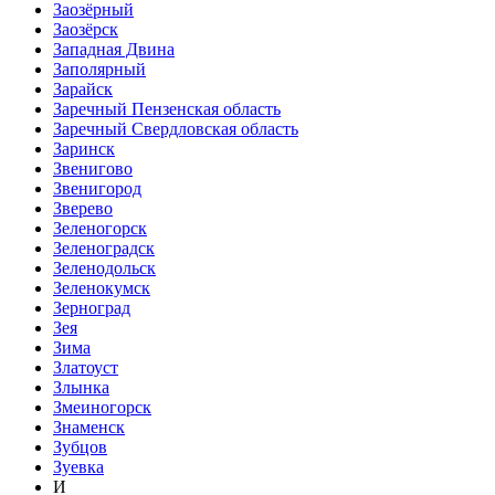
Заозёрный
Заозёрск
Западная Двина
Заполярный
Зарайск
Заречный Пензенская область
Заречный Свердловская область
Заринск
Звенигово
Звенигород
Зверево
Зеленогорск
Зеленоградск
Зеленодольск
Зеленокумск
Зерноград
Зея
Зима
Златоуст
Злынка
Змеиногорск
Знаменск
Зубцов
Зуевка
И