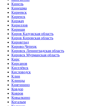
Кинель
Кинешма
Киреевск
Киренск
Киржач
Кириллов
Кириши
Киров Калужская область
Киров Кировская область
Кировград
Кирово-Чепецк
Кировск Ленинградская область
Кировск Мурманская область
Кирс
Кирсанов
Киселёвск
Кисловодск
Клин
Клинцы
Княгинино
Ковдор
Ковров
Ковылкино
Когалым