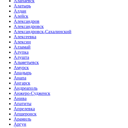
Алапаевск
Алатырь
Алдан
Алейск
Александров
Александровск
Александровск-Сахалинский
Алексеевка
Алексин
Алзамай
Алупка
Алушта
Альметьевск
Амурск
Анадырь
Анапа
Ангарск
Андреаполь
Анжеро-Судженск
Анива
Апатиты
Апрелевка
Апшеронск
Арамиль
Аргун