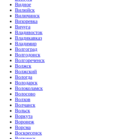
Видное
Вилюйск
Вилючинск
Вихоревка
Вичуга
Владивосток
Владикавказ
Владимир
Волгоград
Волгодонск
Волгореченск
Волжск
Волжский
Вологда
Володарск
Волоколамск
Волосово
Волхов
Волчанск
Вольск
Воркута
Воронеж
Ворсма
Воскресенск
Воткинск