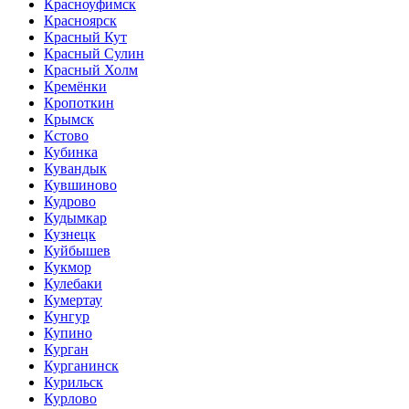
Красноуфимск
Красноярск
Красный Кут
Красный Сулин
Красный Холм
Кремёнки
Кропоткин
Крымск
Кстово
Кубинка
Кувандык
Кувшиново
Кудрово
Кудымкар
Кузнецк
Куйбышев
Кукмор
Кулебаки
Кумертау
Кунгур
Купино
Курган
Курганинск
Курильск
Курлово