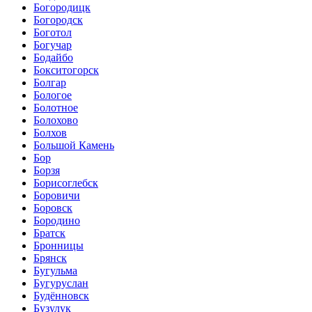
Богородицк
Богородск
Боготол
Богучар
Бодайбо
Бокситогорск
Болгар
Бологое
Болотное
Болохово
Болхов
Большой Камень
Бор
Борзя
Борисоглебск
Боровичи
Боровск
Бородино
Братск
Бронницы
Брянск
Бугульма
Бугуруслан
Будённовск
Бузулук