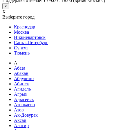
Поддержка отвечает с 09:00 - 18:00 (время Москвы)
×
X
Выберите город
Краснодар
Москва
Нижневартовск
Санкт-Петербург
Сургут
Тюмень
А
Абаза
Абакан
Абдулино
Абинск
Агидель
Агрыз
Адыгейск
Азнакаево
Азов
Ак-Довурак
Аксай
Алагир