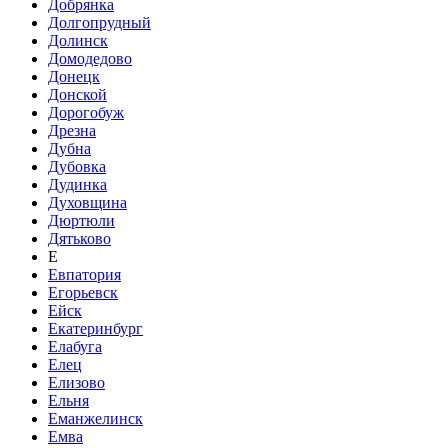
Добрянка
Долгопрудный
Долинск
Домодедово
Донецк
Донской
Дорогобуж
Дрезна
Дубна
Дубовка
Дудинка
Духовщина
Дюртюли
Дятьково
Е
Евпатория
Егорьевск
Ейск
Екатеринбург
Елабуга
Елец
Елизово
Ельня
Еманжелинск
Емва