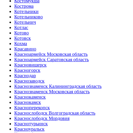
Костомукша
Кострома
Котельники
Котельниково
Котельнич
Котлас
Котово
Котовск
Кохма
Красавино
Красноармейск Московская область
Красноармейск Саратовская область
Красновишерск
Красногорск
Краснодар
Краснозаводск
Краснознаменск Калининградская область
Краснознаменск Московская область
Краснокаменск
Краснокамск
Красноперекопск
Краснослободск Волгоградская область
Краснослободск Мордовия
Краснотурьинск
Красноуральск