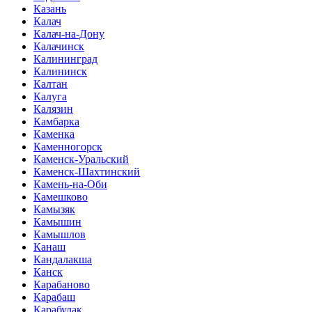
Казань
Калач
Калач-на-Дону
Калачинск
Калининград
Калининск
Калтан
Калуга
Калязин
Камбарка
Каменка
Каменногорск
Каменск-Уральский
Каменск-Шахтинский
Камень-на-Оби
Камешково
Камызяк
Камышин
Камышлов
Канаш
Кандалакша
Канск
Карабаново
Карабаш
Карабулак