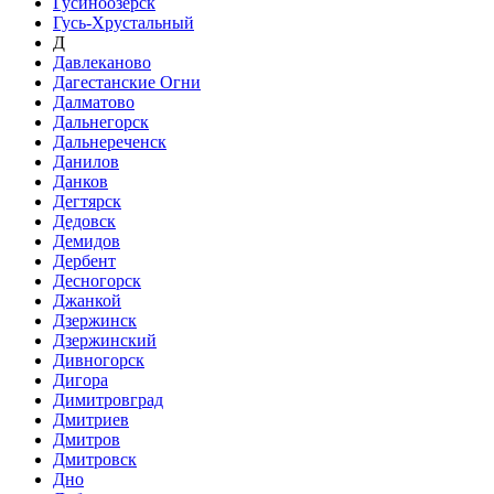
Гусиноозёрск
Гусь-Хрустальный
Д
Давлеканово
Дагестанские Огни
Далматово
Дальнегорск
Дальнереченск
Данилов
Данков
Дегтярск
Дедовск
Демидов
Дербент
Десногорск
Джанкой
Дзержинск
Дзержинский
Дивногорск
Дигора
Димитровград
Дмитриев
Дмитров
Дмитровск
Дно