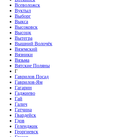
Всеволожск
Вуктыл
Выборг
Выкса
Высоковск
Высоцк
Вытегра
Вышний Волочёк
Вяземский
Вязники
Вязьма
Вятские Поляны
Г
Гаврилов Посад
Гаврилов-Ям
Гагарин
Гаджиево
Гай
Галич
Гатчина
Гвардейск
Гдов
Геленджик
Георгиевск