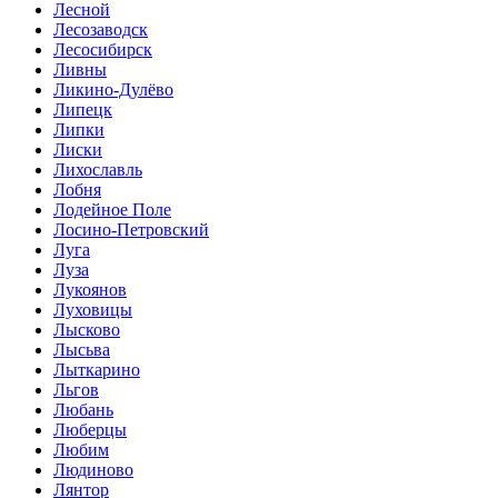
Лесной
Лесозаводск
Лесосибирск
Ливны
Ликино-Дулёво
Липецк
Липки
Лиски
Лихославль
Лобня
Лодейное Поле
Лосино-Петровский
Луга
Луза
Лукоянов
Луховицы
Лысково
Лысьва
Лыткарино
Льгов
Любань
Люберцы
Любим
Людиново
Лянтор