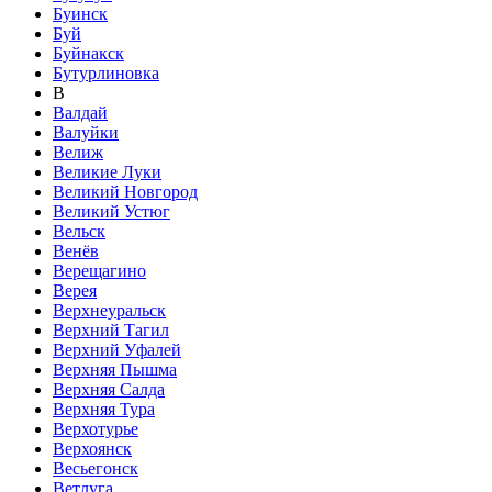
Буинск
Буй
Буйнакск
Бутурлиновка
В
Валдай
Валуйки
Велиж
Великие Луки
Великий Новгород
Великий Устюг
Вельск
Венёв
Верещагино
Верея
Верхнеуральск
Верхний Тагил
Верхний Уфалей
Верхняя Пышма
Верхняя Салда
Верхняя Тура
Верхотурье
Верхоянск
Весьегонск
Ветлуга