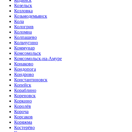
Кодинск
Козельск
Козловка
Козьмодемьянск
Кола
Кологрив
Коломна
Колпашево
Кольчугино
Коммунар
Комсомольск
Комсомольск-на-Амуре
Конаково
Кондопога
Кондрово
Константиновск
Копейск
Кораблино
Кореновск
Коркино
Королёв
Короча
Корсаков
Коряжма
Костерёво