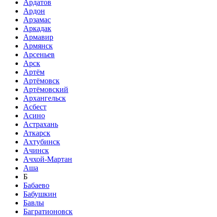
Ардатов
Ардон
Арзамас
Аркадак
Армавир
Армянск
Арсеньев
Арск
Артём
Артёмовск
Артёмовский
Архангельск
Асбест
Асино
Астрахань
Аткарск
Ахтубинск
Ачинск
Ачхой-Мартан
Аша
Б
Бабаево
Бабушкин
Бавлы
Багратионовск