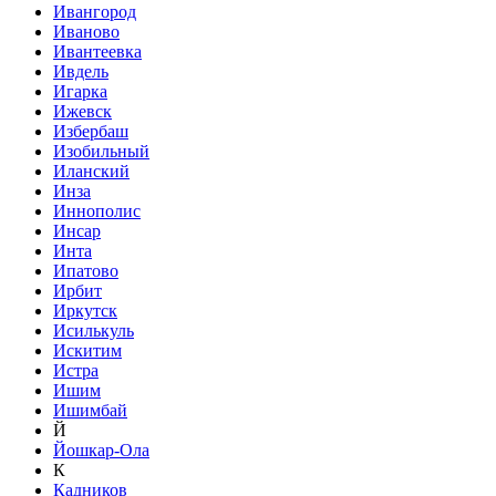
Ивангород
Иваново
Ивантеевка
Ивдель
Игарка
Ижевск
Избербаш
Изобильный
Иланский
Инза
Иннополис
Инсар
Инта
Ипатово
Ирбит
Иркутск
Исилькуль
Искитим
Истра
Ишим
Ишимбай
Й
Йошкар-Ола
К
Кадников