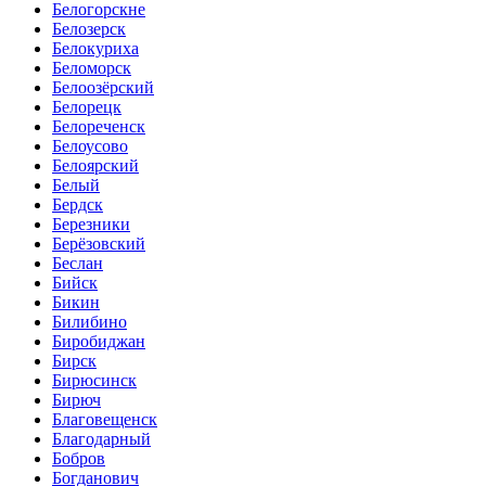
Белогорскне
Белозерск
Белокуриха
Беломорск
Белоозёрский
Белорецк
Белореченск
Белоусово
Белоярский
Белый
Бердск
Березники
Берёзовский
Беслан
Бийск
Бикин
Билибино
Биробиджан
Бирск
Бирюсинск
Бирюч
Благовещенск
Благодарный
Бобров
Богданович