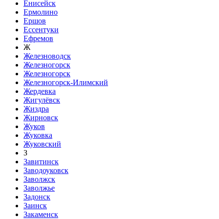
Енисейск
Ермолино
Ершов
Ессентуки
Ефремов
Ж
Железноводск
Железногорск
Железногорск
Железногорск-Илимский
Жердевка
Жигулёвск
Жиздра
Жирновск
Жуков
Жуковка
Жуковский
З
Завитинск
Заводоуковск
Заволжск
Заволжье
Задонск
Заинск
Закаменск