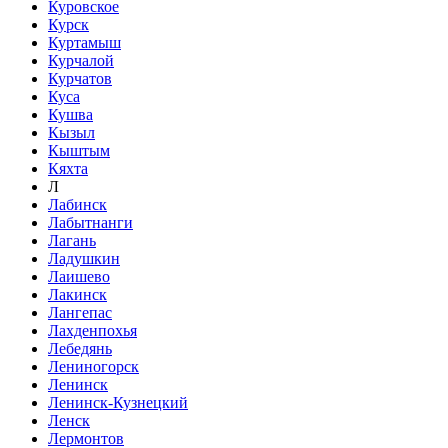
Куровское
Курск
Куртамыш
Курчалой
Курчатов
Куса
Кушва
Кызыл
Кыштым
Кяхта
Л
Лабинск
Лабытнанги
Лагань
Ладушкин
Лаишево
Лакинск
Лангепас
Лахденпохья
Лебедянь
Лениногорск
Ленинск
Ленинск-Кузнецкий
Ленск
Лермонтов