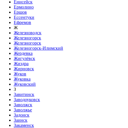
Енисейск
Ермолино
Ершов
Ессентуки
Ефремов
Ж
Железноводск
Железногорск
Железногорск
Железногорск-Илимский
Жердевка
Жигулёвск
Жиздра
Жирновск
Жуков
Жуковка
Жуковский
З
Завитинск
Заводоуковск
Заволжск
Заволжье
Задонск
Заинск
Закаменск