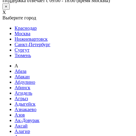
Поддержка отвечает с 09:00 - 18:00 (время Москвы)
×
X
Выберите город
Краснодар
Москва
Нижневартовск
Санкт-Петербург
Сургут
Тюмень
А
Абаза
Абакан
Абдулино
Абинск
Агидель
Агрыз
Адыгейск
Азнакаево
Азов
Ак-Довурак
Аксай
Алагир