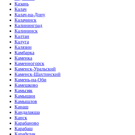
Казань
Калач
Калач-на-Дону
Калачинск
Калининград
Калининск
Калтан
Калуга
Калязин
Камбарка
Каменка
Каменногорск
Каменск-Уральский
Каменск-Шахтинский
Камень-на-Оби
Камешково
Камызяк
Камышин
Камышлов
Канаш
Кандалакша
Канск
Карабаново
Карабаш
Карабулак