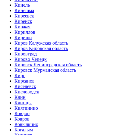
Кинель
Кинешма
Киреевск
Киренск
Киржач
Кириллов
Кириши
Киров Калужская область
Киров Кировская область
Кировград
Кирово-Чепецк
Кировск Ленинградская область
Кировск Мурманская область
Кирс
Кирсанов
Киселёвск
Кисловодск
Клин
Клинцы
Княгинино
Ковдор
Ковров
Ковылкино
Когалым