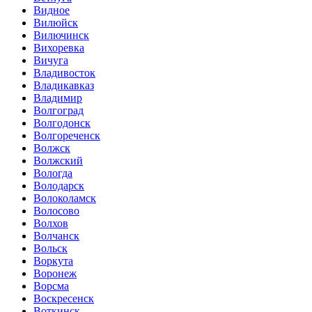
Видное
Вилюйск
Вилючинск
Вихоревка
Вичуга
Владивосток
Владикавказ
Владимир
Волгоград
Волгодонск
Волгореченск
Волжск
Волжский
Вологда
Володарск
Волоколамск
Волосово
Волхов
Волчанск
Вольск
Воркута
Воронеж
Ворсма
Воскресенск
Воткинск