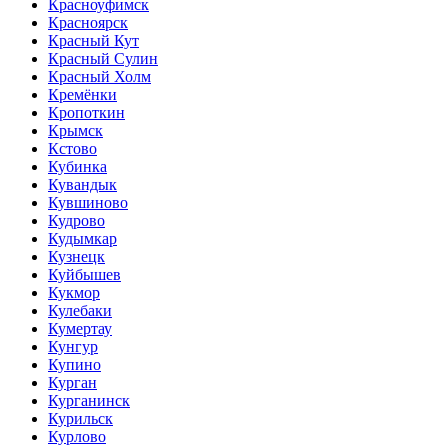
Красноуфимск
Красноярск
Красный Кут
Красный Сулин
Красный Холм
Кремёнки
Кропоткин
Крымск
Кстово
Кубинка
Кувандык
Кувшиново
Кудрово
Кудымкар
Кузнецк
Куйбышев
Кукмор
Кулебаки
Кумертау
Кунгур
Купино
Курган
Курганинск
Курильск
Курлово