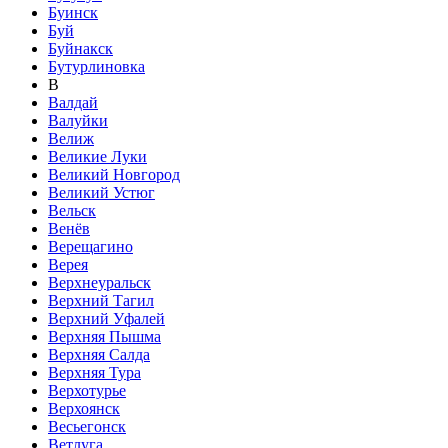
Буинск
Буй
Буйнакск
Бутурлиновка
В
Валдай
Валуйки
Велиж
Великие Луки
Великий Новгород
Великий Устюг
Вельск
Венёв
Верещагино
Верея
Верхнеуральск
Верхний Тагил
Верхний Уфалей
Верхняя Пышма
Верхняя Салда
Верхняя Тура
Верхотурье
Верхоянск
Весьегонск
Ветлуга