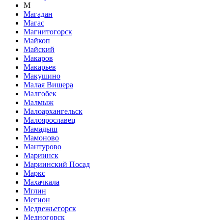
М
Магадан
Магас
Магнитогорск
Майкоп
Майский
Макаров
Макарьев
Макушино
Малая Вишера
Малгобек
Малмыж
Малоархангельск
Малоярославец
Мамадыш
Мамоново
Мантурово
Мариинск
Мариинский Посад
Маркс
Махачкала
Мглин
Мегион
Медвежьегорск
Медногорск