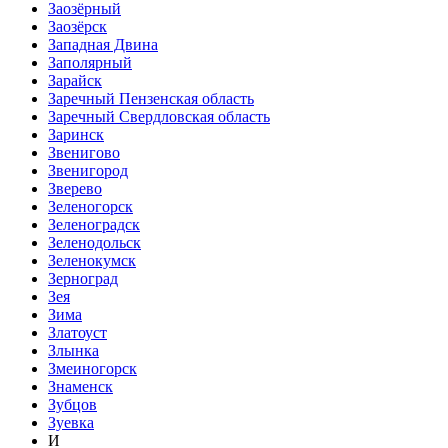
Заозёрный
Заозёрск
Западная Двина
Заполярный
Зарайск
Заречный Пензенская область
Заречный Свердловская область
Заринск
Звенигово
Звенигород
Зверево
Зеленогорск
Зеленоградск
Зеленодольск
Зеленокумск
Зерноград
Зея
Зима
Златоуст
Злынка
Змеиногорск
Знаменск
Зубцов
Зуевка
И