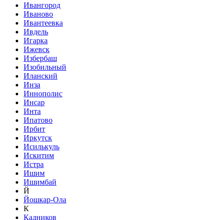
Ивангород
Иваново
Ивантеевка
Ивдель
Игарка
Ижевск
Избербаш
Изобильный
Иланский
Инза
Иннополис
Инсар
Инта
Ипатово
Ирбит
Иркутск
Исилькуль
Искитим
Истра
Ишим
Ишимбай
Й
Йошкар-Ола
К
Кадников