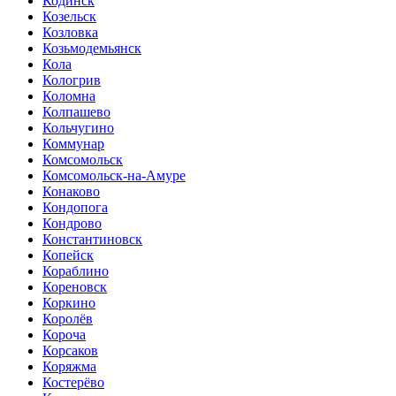
Кодинск
Козельск
Козловка
Козьмодемьянск
Кола
Кологрив
Коломна
Колпашево
Кольчугино
Коммунар
Комсомольск
Комсомольск-на-Амуре
Конаково
Кондопога
Кондрово
Константиновск
Копейск
Кораблино
Кореновск
Коркино
Королёв
Короча
Корсаков
Коряжма
Костерёво