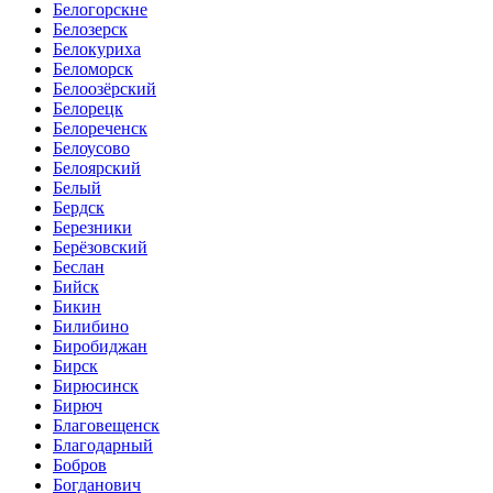
Белогорскне
Белозерск
Белокуриха
Беломорск
Белоозёрский
Белорецк
Белореченск
Белоусово
Белоярский
Белый
Бердск
Березники
Берёзовский
Беслан
Бийск
Бикин
Билибино
Биробиджан
Бирск
Бирюсинск
Бирюч
Благовещенск
Благодарный
Бобров
Богданович