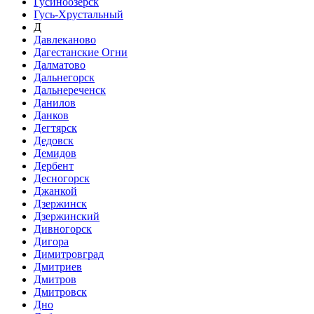
Гусиноозёрск
Гусь-Хрустальный
Д
Давлеканово
Дагестанские Огни
Далматово
Дальнегорск
Дальнереченск
Данилов
Данков
Дегтярск
Дедовск
Демидов
Дербент
Десногорск
Джанкой
Дзержинск
Дзержинский
Дивногорск
Дигора
Димитровград
Дмитриев
Дмитров
Дмитровск
Дно