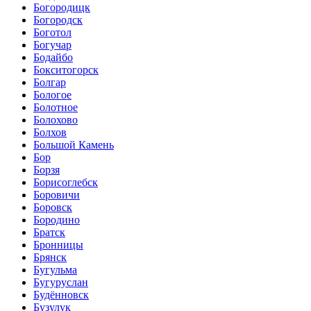
Богородицк
Богородск
Боготол
Богучар
Бодайбо
Бокситогорск
Болгар
Бологое
Болотное
Болохово
Болхов
Большой Камень
Бор
Борзя
Борисоглебск
Боровичи
Боровск
Бородино
Братск
Бронницы
Брянск
Бугульма
Бугуруслан
Будённовск
Бузулук