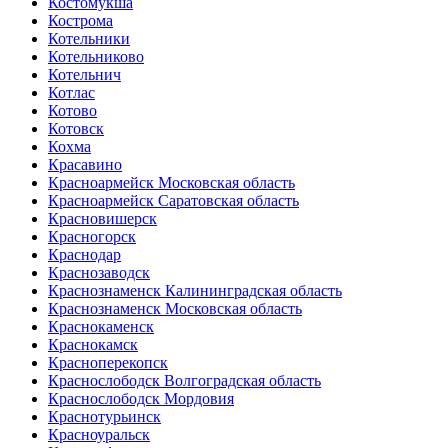
Костомукша
Кострома
Котельники
Котельниково
Котельнич
Котлас
Котово
Котовск
Кохма
Красавино
Красноармейск Московская область
Красноармейск Саратовская область
Красновишерск
Красногорск
Краснодар
Краснозаводск
Краснознаменск Калининградская область
Краснознаменск Московская область
Краснокаменск
Краснокамск
Красноперекопск
Краснослободск Волгоградская область
Краснослободск Мордовия
Краснотурьинск
Красноуральск