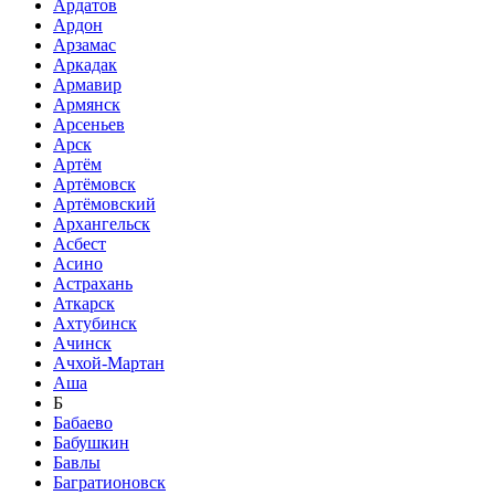
Ардатов
Ардон
Арзамас
Аркадак
Армавир
Армянск
Арсеньев
Арск
Артём
Артёмовск
Артёмовский
Архангельск
Асбест
Асино
Астрахань
Аткарск
Ахтубинск
Ачинск
Ачхой-Мартан
Аша
Б
Бабаево
Бабушкин
Бавлы
Багратионовск