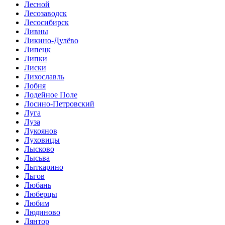
Лесной
Лесозаводск
Лесосибирск
Ливны
Ликино-Дулёво
Липецк
Липки
Лиски
Лихославль
Лобня
Лодейное Поле
Лосино-Петровский
Луга
Луза
Лукоянов
Луховицы
Лысково
Лысьва
Лыткарино
Льгов
Любань
Люберцы
Любим
Людиново
Лянтор