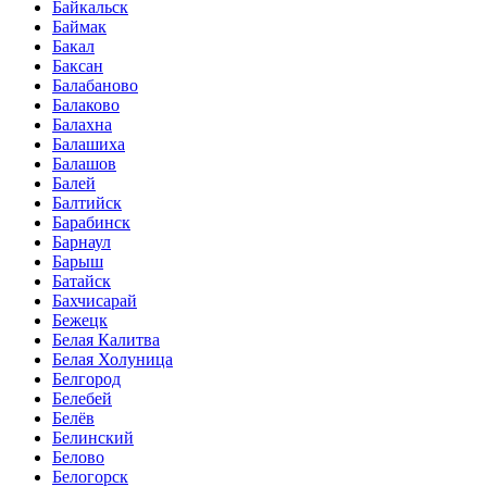
Байкальск
Баймак
Бакал
Баксан
Балабаново
Балаково
Балахна
Балашиха
Балашов
Балей
Балтийск
Барабинск
Барнаул
Барыш
Батайск
Бахчисарай
Бежецк
Белая Калитва
Белая Холуница
Белгород
Белебей
Белёв
Белинский
Белово
Белогорск