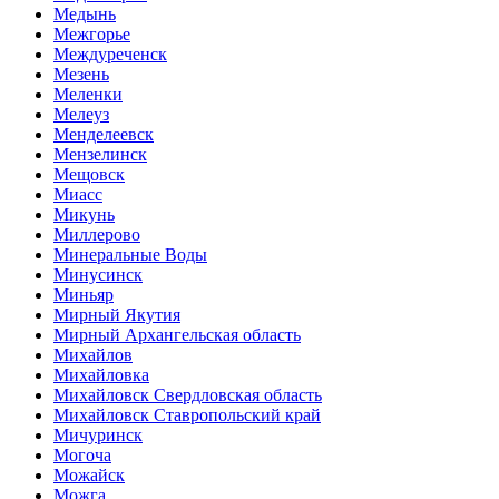
Медынь
Межгорье
Междуреченск
Мезень
Меленки
Мелеуз
Менделеевск
Мензелинск
Мещовск
Миасс
Микунь
Миллерово
Минеральные Воды
Минусинск
Миньяр
Мирный Якутия
Мирный Архангельская область
Михайлов
Михайловка
Михайловск Свердловская область
Михайловск Ставропольский край
Мичуринск
Могоча
Можайск
Можга