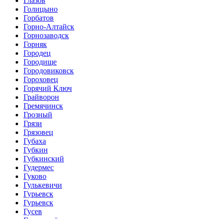
Глазов
Голицыно
Горбатов
Горно-Алтайск
Горнозаводск
Горняк
Городец
Городище
Городовиковск
Гороховец
Горячий Ключ
Грайворон
Гремячинск
Грозный
Грязи
Грязовец
Губаха
Губкин
Губкинский
Гудермес
Гуково
Гулькевичи
Гурьевск
Гурьевск
Гусев