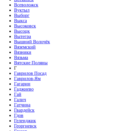
Всеволожск
Вуктыл
Выборг
Выкса
Высоковск
Высоцк
Вытегра
Вышний Волочёк
Вяземский
Вязники
Вязьма
Вятские Поляны
Г
Гаврилов Посад
Гаврилов-Ям
Гагарин
Гаджиево
Гай
Галич
Гатчина
Гвардейск
Гдов
Геленджик
Георгиевск