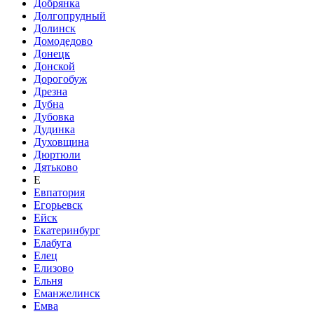
Добрянка
Долгопрудный
Долинск
Домодедово
Донецк
Донской
Дорогобуж
Дрезна
Дубна
Дубовка
Дудинка
Духовщина
Дюртюли
Дятьково
Е
Евпатория
Егорьевск
Ейск
Екатеринбург
Елабуга
Елец
Елизово
Ельня
Еманжелинск
Емва