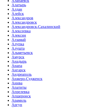
Алапаевск
Алатырь
Алдан
Алейск
Александров
Александровск
Александровск-Сахалинский
Алексеевка
Алексин
Алзамай
Алупка
Алушта
Альметьевск
Амурск
Анадырь
Анапа
Ангарск
Андреаполь
Анжеро-Судженск
Анива
Апатиты
Апрелевка
Апшеронск
Арамиль
Аргун