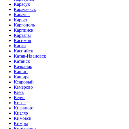
Карасук
Карачаевск
Карачев
Каргат
Каргополь
Карпинск
Карталы
Касимов
Касли
Каспийск
Катав-Ивановск
Катайск
Качканар
Кашин
Кашира
Кедровый
Кемерово
Кемь
Керчь
Кизел
Кизилюрт
Кизляр
Кимовск
Кимры
Кингисепп