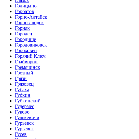
Глазов
Голицыно
Горбатов
Горно-Алтайск
Горнозаводск
Горняк
Городец
Городище
Городовиковск
Гороховец
Горячий Ключ
Грайворон
Гремячинск
Грозный
Грязи
Грязовец
Губаха
Губкин
Губкинский
Гудермес
Гуково
Гулькевичи
Гурьевск
Гурьевск
Гусев