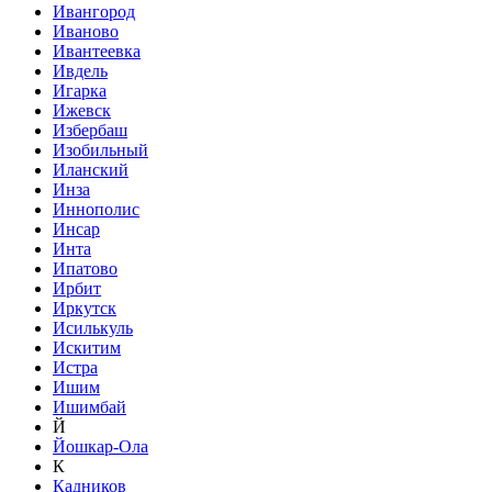
Ивангород
Иваново
Ивантеевка
Ивдель
Игарка
Ижевск
Избербаш
Изобильный
Иланский
Инза
Иннополис
Инсар
Инта
Ипатово
Ирбит
Иркутск
Исилькуль
Искитим
Истра
Ишим
Ишимбай
Й
Йошкар-Ола
К
Кадников