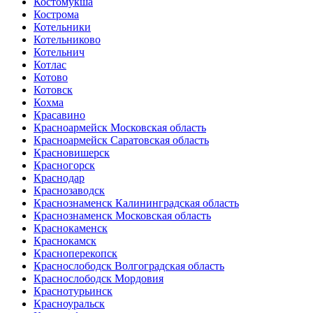
Костомукша
Кострома
Котельники
Котельниково
Котельнич
Котлас
Котово
Котовск
Кохма
Красавино
Красноармейск Московская область
Красноармейск Саратовская область
Красновишерск
Красногорск
Краснодар
Краснозаводск
Краснознаменск Калининградская область
Краснознаменск Московская область
Краснокаменск
Краснокамск
Красноперекопск
Краснослободск Волгоградская область
Краснослободск Мордовия
Краснотурьинск
Красноуральск