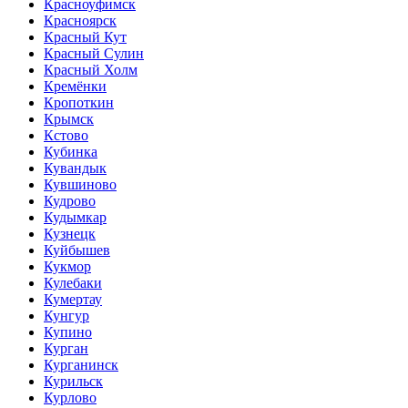
Красноуфимск
Красноярск
Красный Кут
Красный Сулин
Красный Холм
Кремёнки
Кропоткин
Крымск
Кстово
Кубинка
Кувандык
Кувшиново
Кудрово
Кудымкар
Кузнецк
Куйбышев
Кукмор
Кулебаки
Кумертау
Кунгур
Купино
Курган
Курганинск
Курильск
Курлово