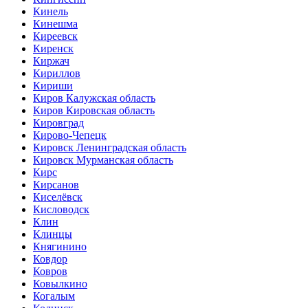
Кинель
Кинешма
Киреевск
Киренск
Киржач
Кириллов
Кириши
Киров Калужская область
Киров Кировская область
Кировград
Кирово-Чепецк
Кировск Ленинградская область
Кировск Мурманская область
Кирс
Кирсанов
Киселёвск
Кисловодск
Клин
Клинцы
Княгинино
Ковдор
Ковров
Ковылкино
Когалым