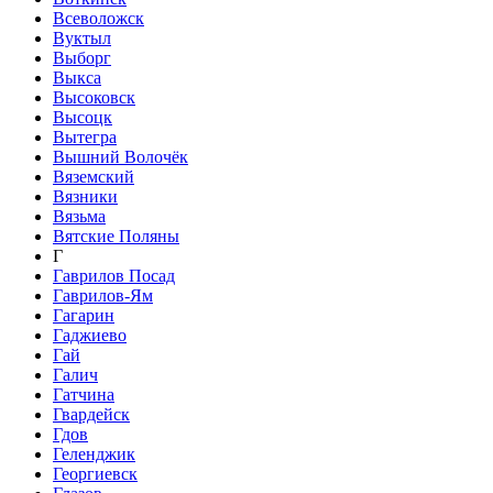
Всеволожск
Вуктыл
Выборг
Выкса
Высоковск
Высоцк
Вытегра
Вышний Волочёк
Вяземский
Вязники
Вязьма
Вятские Поляны
Г
Гаврилов Посад
Гаврилов-Ям
Гагарин
Гаджиево
Гай
Галич
Гатчина
Гвардейск
Гдов
Геленджик
Георгиевск