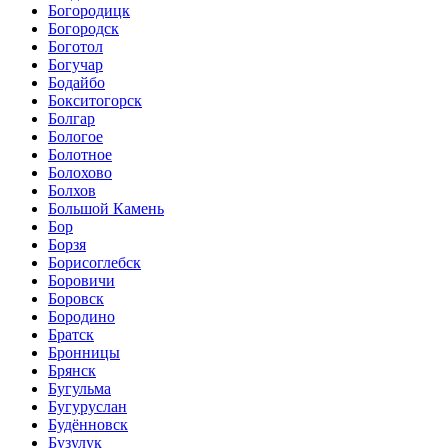
Богородицк
Богородск
Боготол
Богучар
Бодайбо
Бокситогорск
Болгар
Бологое
Болотное
Болохово
Болхов
Большой Камень
Бор
Борзя
Борисоглебск
Боровичи
Боровск
Бородино
Братск
Бронницы
Брянск
Бугульма
Бугуруслан
Будённовск
Бузулук