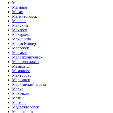
М
Магадан
Магас
Магнитогорск
Майкоп
Майский
Макаров
Макарьев
Макушино
Малая Вишера
Малгобек
Малмыж
Малоархангельск
Малоярославец
Мамадыш
Мамоново
Мантурово
Мариинск
Мариинский Посад
Маркс
Махачкала
Мглин
Мегион
Медвежьегорск
Медногорск