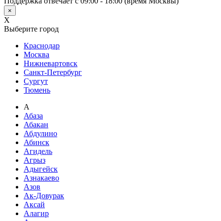
Поддержка отвечает с 09:00 - 18:00 (время Москвы)
×
X
Выберите город
Краснодар
Москва
Нижневартовск
Санкт-Петербург
Сургут
Тюмень
А
Абаза
Абакан
Абдулино
Абинск
Агидель
Агрыз
Адыгейск
Азнакаево
Азов
Ак-Довурак
Аксай
Алагир