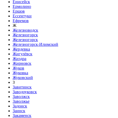
Енисейск
Ермолино
Ершов
Ессентуки
Ефремов
Ж
Железноводск
Железногорск
Железногорск
Железногорск-Илимский
Жердевка
Жигулёвск
Жиздра
Жирновск
Жуков
Жуковка
Жуковский
З
Завитинск
Заводоуковск
Заволжск
Заволжье
Задонск
Заинск
Закаменск