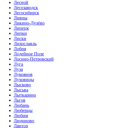
Лесной
Лесозаводск
Лесосибирск
Ливны
Ликино-Дулёво
Липецк
Липки
Лиски
Лихославль
Лобня
Лодейное Поле
Лосино-Петровский
Луга
Луза
Лукоянов
Луховицы
Лысково
Лысьва
Лыткарино
Льгов
Любань
Люберцы
Любим
Людиново
Лянтор