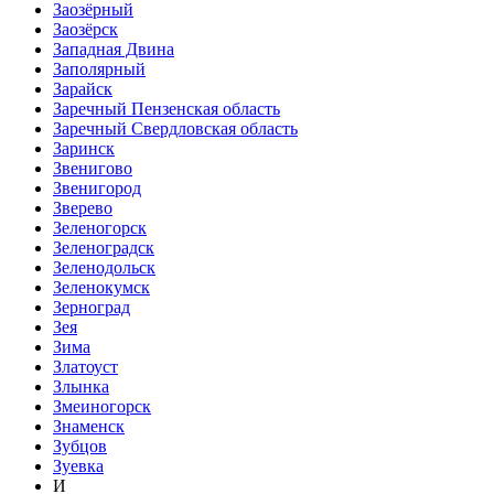
Заозёрный
Заозёрск
Западная Двина
Заполярный
Зарайск
Заречный Пензенская область
Заречный Свердловская область
Заринск
Звенигово
Звенигород
Зверево
Зеленогорск
Зеленоградск
Зеленодольск
Зеленокумск
Зерноград
Зея
Зима
Златоуст
Злынка
Змеиногорск
Знаменск
Зубцов
Зуевка
И