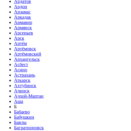
Ардатов
Ардон
Арзамас
Аркадак
Армавир
Армянск
Арсеньев
Арск
Артём
Артёмовск
Артёмовский
Архангельск
Асбест
Асино
Астрахань
Аткарск
Ахтубинск
Ачинск
Ачхой-Мартан
Аша
Б
Бабаево
Бабушкин
Бавлы
Багратионовск