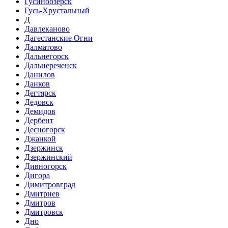
Гусиноозёрск
Гусь-Хрустальный
Д
Давлеканово
Дагестанские Огни
Далматово
Дальнегорск
Дальнереченск
Данилов
Данков
Дегтярск
Дедовск
Демидов
Дербент
Десногорск
Джанкой
Дзержинск
Дзержинский
Дивногорск
Дигора
Димитровград
Дмитриев
Дмитров
Дмитровск
Дно