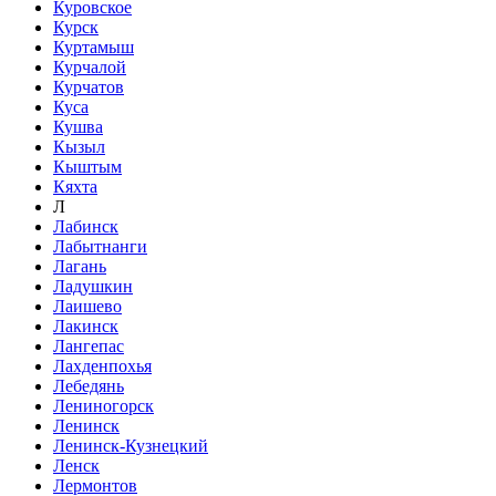
Куровское
Курск
Куртамыш
Курчалой
Курчатов
Куса
Кушва
Кызыл
Кыштым
Кяхта
Л
Лабинск
Лабытнанги
Лагань
Ладушкин
Лаишево
Лакинск
Лангепас
Лахденпохья
Лебедянь
Лениногорск
Ленинск
Ленинск-Кузнецкий
Ленск
Лермонтов