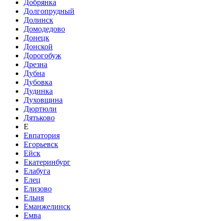
Добрянка
Долгопрудный
Долинск
Домодедово
Донецк
Донской
Дорогобуж
Дрезна
Дубна
Дубовка
Дудинка
Духовщина
Дюртюли
Дятьково
Е
Евпатория
Егорьевск
Ейск
Екатеринбург
Елабуга
Елец
Елизово
Ельня
Еманжелинск
Емва