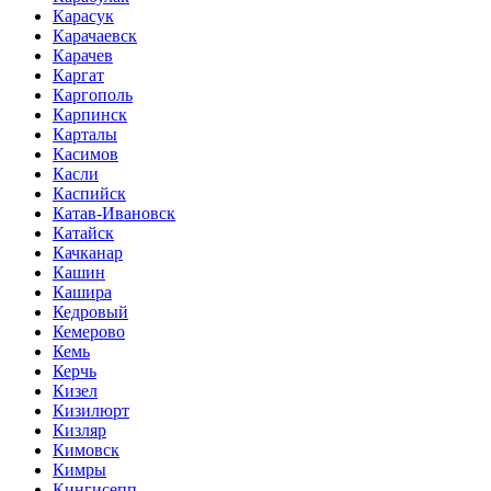
Карасук
Карачаевск
Карачев
Каргат
Каргополь
Карпинск
Карталы
Касимов
Касли
Каспийск
Катав-Ивановск
Катайск
Качканар
Кашин
Кашира
Кедровый
Кемерово
Кемь
Керчь
Кизел
Кизилюрт
Кизляр
Кимовск
Кимры
Кингисепп