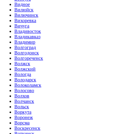
Видное
Вилюйск
Вилючинск
Вихоревка
Вичуга
Владивосток
Владикавказ
Владимир
Волгоград
Волгодонск
Волгореченск
Волжск
Волжский
Вологда
Володарск
Волоколамск
Волосово
Волхов
Волчанск
Вольск
Воркута
Воронеж
Ворсма
Воскресенск
Воткинск