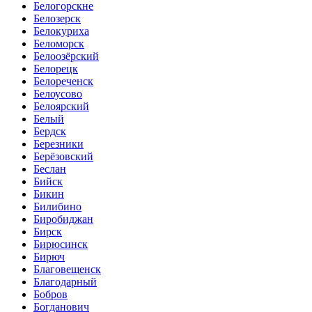
Белогорскне
Белозерск
Белокуриха
Беломорск
Белоозёрский
Белорецк
Белореченск
Белоусово
Белоярский
Белый
Бердск
Березники
Берёзовский
Беслан
Бийск
Бикин
Билибино
Биробиджан
Бирск
Бирюсинск
Бирюч
Благовещенск
Благодарный
Бобров
Богданович