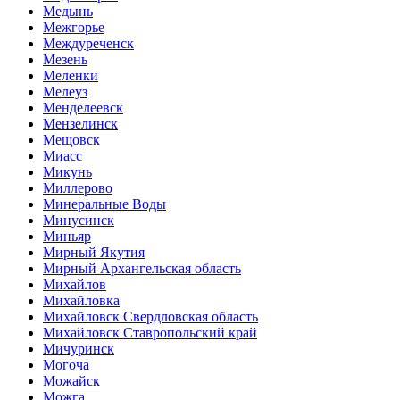
Медынь
Межгорье
Междуреченск
Мезень
Меленки
Мелеуз
Менделеевск
Мензелинск
Мещовск
Миасс
Микунь
Миллерово
Минеральные Воды
Минусинск
Миньяр
Мирный Якутия
Мирный Архангельская область
Михайлов
Михайловка
Михайловск Свердловская область
Михайловск Ставропольский край
Мичуринск
Могоча
Можайск
Можга