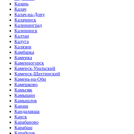
Казань
Калач
Калач-на-Дону
Калачинск
Калининград
Калининск
Калтан
Калуга
Калязин
Камбарка
Каменка
Каменногорск
Каменск-Уральский
Каменск-Шахтинский
Камень-на-Оби
Камешково
Камызяк
Камышин
Камышлов
Канаш
Кандалакша
Канск
Карабаново
Карабаш
Карабулак