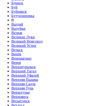
Буинск
Буй
Буйнакск
Бутурлиновка
В
Валдай
Валуйки
Велиж
Великие Луки
Великий Новгород
Великий Устюг
Вельск
Венёв
Верещагино
Верея
Верхнеуральск
Верхний Тагил
Верхний Уфалей
Верхняя Пышма
Верхняя Салда
Верхняя Тура
Верхотурье
Верхоянск
Весьегонск
Ветлуга