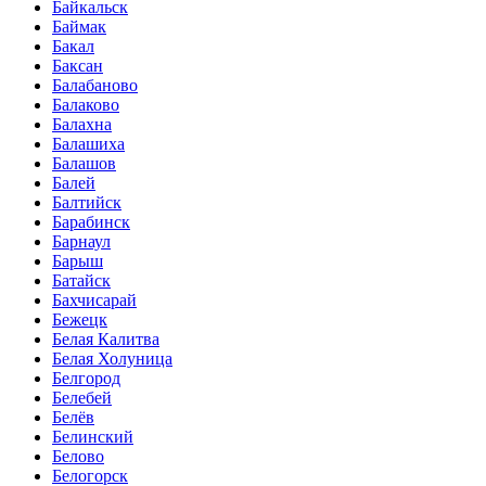
Байкальск
Баймак
Бакал
Баксан
Балабаново
Балаково
Балахна
Балашиха
Балашов
Балей
Балтийск
Барабинск
Барнаул
Барыш
Батайск
Бахчисарай
Бежецк
Белая Калитва
Белая Холуница
Белгород
Белебей
Белёв
Белинский
Белово
Белогорск