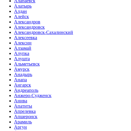
Алапаевск
Алатырь
Алдан
Алейск
Александров
Александровск
Александровск-Сахалинский
Алексеевка
Алексин
Алзамай
Алупка
Алушта
Альметьевск
Амурск
Анадырь
Анапа
Ангарск
Андреаполь
Анжеро-Судженск
Анива
Апатиты
Апрелевка
Апшеронск
Арамиль
Аргун