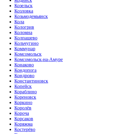
Кодинск
Козельск
Козловка
Козьмодемьянск
Кола
Кологрив
Коломна
Колпашево
Кольчугино
Коммунар
Комсомольск
Комсомольск-на-Амуре
Конаково
Кондопога
Кондрово
Константиновск
Копейск
Кораблино
Кореновск
Коркино
Королёв
Короча
Корсаков
Коряжма
Костерёво