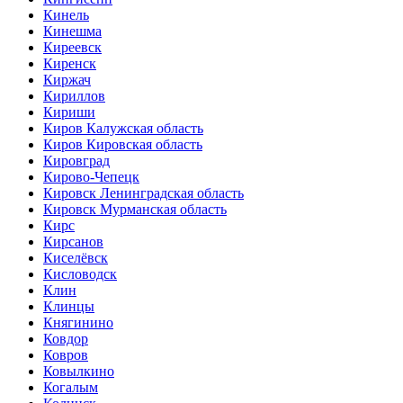
Кинель
Кинешма
Киреевск
Киренск
Киржач
Кириллов
Кириши
Киров Калужская область
Киров Кировская область
Кировград
Кирово-Чепецк
Кировск Ленинградская область
Кировск Мурманская область
Кирс
Кирсанов
Киселёвск
Кисловодск
Клин
Клинцы
Княгинино
Ковдор
Ковров
Ковылкино
Когалым