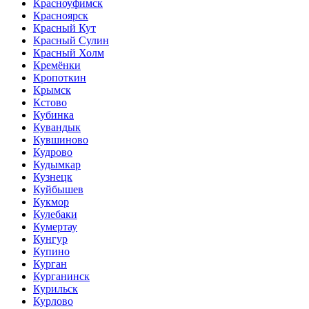
Красноуфимск
Красноярск
Красный Кут
Красный Сулин
Красный Холм
Кремёнки
Кропоткин
Крымск
Кстово
Кубинка
Кувандык
Кувшиново
Кудрово
Кудымкар
Кузнецк
Куйбышев
Кукмор
Кулебаки
Кумертау
Кунгур
Купино
Курган
Курганинск
Курильск
Курлово