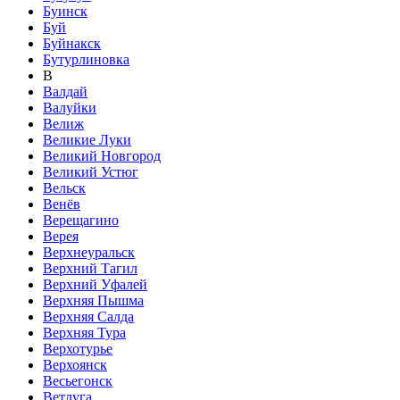
Буинск
Буй
Буйнакск
Бутурлиновка
В
Валдай
Валуйки
Велиж
Великие Луки
Великий Новгород
Великий Устюг
Вельск
Венёв
Верещагино
Верея
Верхнеуральск
Верхний Тагил
Верхний Уфалей
Верхняя Пышма
Верхняя Салда
Верхняя Тура
Верхотурье
Верхоянск
Весьегонск
Ветлуга