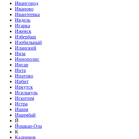
Ивангород
Иваново
Ивантеевка
Ивдель
Игарка
Ижевск
Избербаш
Изобильный
Иланский
Инза
Иннополис
Инсар
Инта
Ипатово
Ирбит
Иркутск
Исилькуль
Искитим
Истра
Ишим
Ишимбай
Й
Йошкар-Ола
К
Кадников