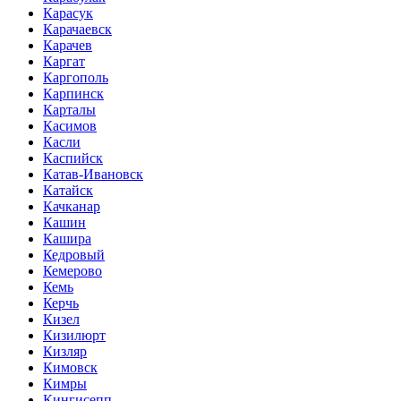
Карасук
Карачаевск
Карачев
Каргат
Каргополь
Карпинск
Карталы
Касимов
Касли
Каспийск
Катав-Ивановск
Катайск
Качканар
Кашин
Кашира
Кедровый
Кемерово
Кемь
Керчь
Кизел
Кизилюрт
Кизляр
Кимовск
Кимры
Кингисепп