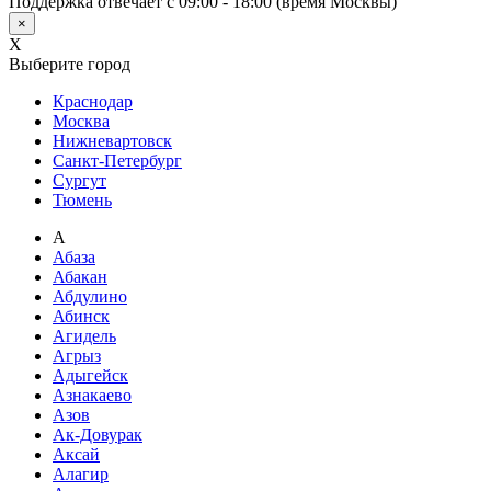
Поддержка отвечает с 09:00 - 18:00 (время Москвы)
×
X
Выберите город
Краснодар
Москва
Нижневартовск
Санкт-Петербург
Сургут
Тюмень
А
Абаза
Абакан
Абдулино
Абинск
Агидель
Агрыз
Адыгейск
Азнакаево
Азов
Ак-Довурак
Аксай
Алагир