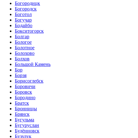
Богородицк
Богородск
Боготол
Богучар
Бодайбо
Бокситогорск
Болгар
Бологое
Болотное
Болохово
Болхов
Большой Камень
Бор
Борзя
Борисоглебск
Боровичи
Боровск
Бородино
Братск
Бронницы
Брянск
Бугульма
Бугуруслан
Будённовск
Бузулук