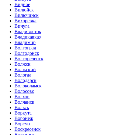
Видное
Вилюйск
Вилючинск
Вихоревка
Вичуга
Владивосток
Владикавказ
Владимир
Волгоград
Волгодонск
Волгореченск
Волжск
Волжский
Вологда
Володарск
Волоколамск
Волосово
Волхов
Волчанск
Вольск
Воркута
Воронеж
Ворсма
Воскресенск
Воткинск