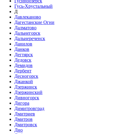
Гусиноозёрск
Гусь-Хрустальный
Д
Давлеканово
Дагестанские Огни
Далматово
Дальнегорск
Дальнереченск
Данилов
Данков
Дегтярск
Дедовск
Демидов
Дербент
Десногорск
Джанкой
Дзержинск
Дзержинский
Дивногорск
Дигора
Димитровград
Дмитриев
Дмитров
Дмитровск
Дно