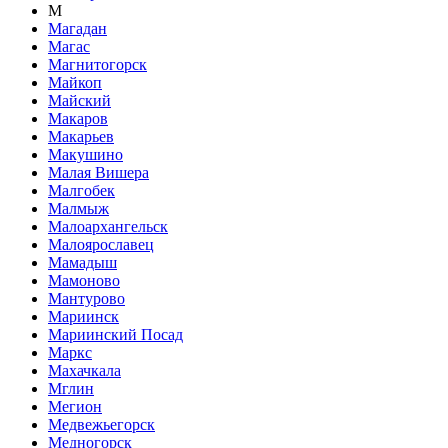
М
Магадан
Магас
Магнитогорск
Майкоп
Майский
Макаров
Макарьев
Макушино
Малая Вишера
Малгобек
Малмыж
Малоархангельск
Малоярославец
Мамадыш
Мамоново
Мантурово
Мариинск
Мариинский Посад
Маркс
Махачкала
Мглин
Мегион
Медвежьегорск
Медногорск