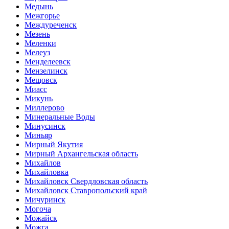
Медынь
Межгорье
Междуреченск
Мезень
Меленки
Мелеуз
Менделеевск
Мензелинск
Мещовск
Миасс
Микунь
Миллерово
Минеральные Воды
Минусинск
Миньяр
Мирный Якутия
Мирный Архангельская область
Михайлов
Михайловка
Михайловск Свердловская область
Михайловск Ставропольский край
Мичуринск
Могоча
Можайск
Можга