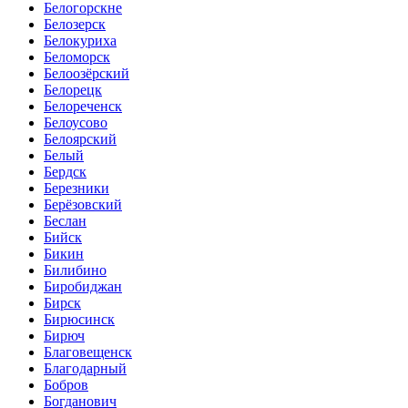
Белогорскне
Белозерск
Белокуриха
Беломорск
Белоозёрский
Белорецк
Белореченск
Белоусово
Белоярский
Белый
Бердск
Березники
Берёзовский
Беслан
Бийск
Бикин
Билибино
Биробиджан
Бирск
Бирюсинск
Бирюч
Благовещенск
Благодарный
Бобров
Богданович