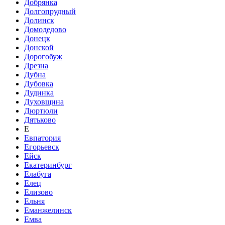
Добрянка
Долгопрудный
Долинск
Домодедово
Донецк
Донской
Дорогобуж
Дрезна
Дубна
Дубовка
Дудинка
Духовщина
Дюртюли
Дятьково
Е
Евпатория
Егорьевск
Ейск
Екатеринбург
Елабуга
Елец
Елизово
Ельня
Еманжелинск
Емва