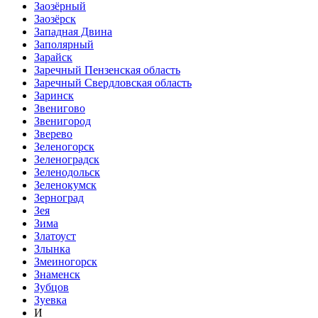
Заозёрный
Заозёрск
Западная Двина
Заполярный
Зарайск
Заречный Пензенская область
Заречный Свердловская область
Заринск
Звенигово
Звенигород
Зверево
Зеленогорск
Зеленоградск
Зеленодольск
Зеленокумск
Зерноград
Зея
Зима
Златоуст
Злынка
Змеиногорск
Знаменск
Зубцов
Зуевка
И