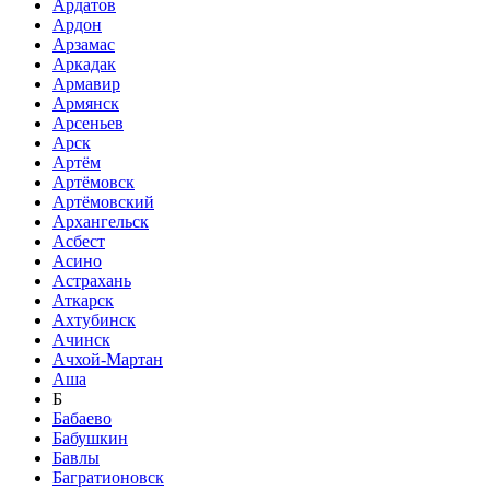
Ардатов
Ардон
Арзамас
Аркадак
Армавир
Армянск
Арсеньев
Арск
Артём
Артёмовск
Артёмовский
Архангельск
Асбест
Асино
Астрахань
Аткарск
Ахтубинск
Ачинск
Ачхой-Мартан
Аша
Б
Бабаево
Бабушкин
Бавлы
Багратионовск