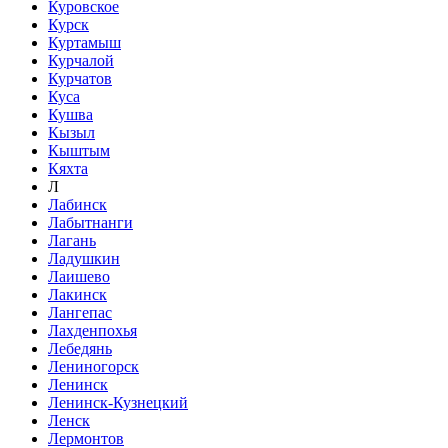
Куровское
Курск
Куртамыш
Курчалой
Курчатов
Куса
Кушва
Кызыл
Кыштым
Кяхта
Л
Лабинск
Лабытнанги
Лагань
Ладушкин
Лаишево
Лакинск
Лангепас
Лахденпохья
Лебедянь
Лениногорск
Ленинск
Ленинск-Кузнецкий
Ленск
Лермонтов