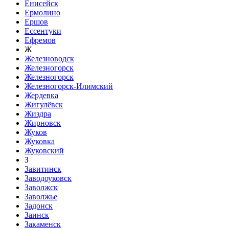
Енисейск
Ермолино
Ершов
Ессентуки
Ефремов
Ж
Железноводск
Железногорск
Железногорск
Железногорск-Илимский
Жердевка
Жигулёвск
Жиздра
Жирновск
Жуков
Жуковка
Жуковский
З
Завитинск
Заводоуковск
Заволжск
Заволжье
Задонск
Заинск
Закаменск