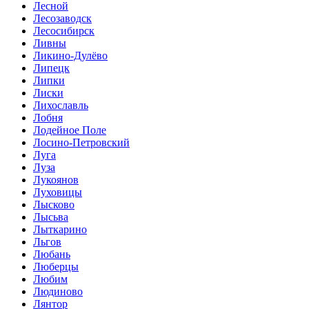
Лесной
Лесозаводск
Лесосибирск
Ливны
Ликино-Дулёво
Липецк
Липки
Лиски
Лихославль
Лобня
Лодейное Поле
Лосино-Петровский
Луга
Луза
Лукоянов
Луховицы
Лысково
Лысьва
Лыткарино
Льгов
Любань
Люберцы
Любим
Людиново
Лянтор