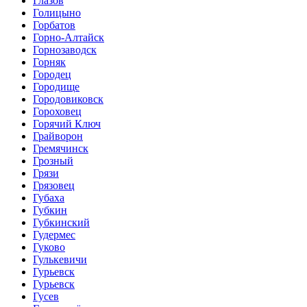
Глазов
Голицыно
Горбатов
Горно-Алтайск
Горнозаводск
Горняк
Городец
Городище
Городовиковск
Гороховец
Горячий Ключ
Грайворон
Гремячинск
Грозный
Грязи
Грязовец
Губаха
Губкин
Губкинский
Гудермес
Гуково
Гулькевичи
Гурьевск
Гурьевск
Гусев