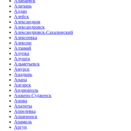
Алапаевск
Алатырь
Алдан
Алейск
Александров
Александровск
Александровск-Сахалинский
Алексеевка
Алексин
Алзамай
Алупка
Алушта
Альметьевск
Амурск
Анадырь
Анапа
Ангарск
Андреаполь
Анжеро-Судженск
Анива
Апатиты
Апрелевка
Апшеронск
Арамиль
Аргун