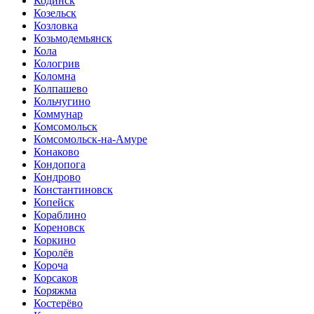
Кодинск
Козельск
Козловка
Козьмодемьянск
Кола
Кологрив
Коломна
Колпашево
Кольчугино
Коммунар
Комсомольск
Комсомольск-на-Амуре
Конаково
Кондопога
Кондрово
Константиновск
Копейск
Кораблино
Кореновск
Коркино
Королёв
Короча
Корсаков
Коряжма
Костерёво