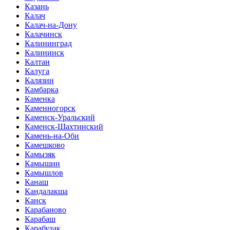
Казань
Калач
Калач-на-Дону
Калачинск
Калининград
Калининск
Калтан
Калуга
Калязин
Камбарка
Каменка
Каменногорск
Каменск-Уральский
Каменск-Шахтинский
Камень-на-Оби
Камешково
Камызяк
Камышин
Камышлов
Канаш
Кандалакша
Канск
Карабаново
Карабаш
Карабулак