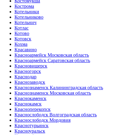
Костомукша
Кострома
Котельники
Котельниково
Котельнич
Котлас
Котово
Котовск
Кохма
Красавино
Красноармейск Московская область
Красноармейск Саратовская область
Красновишерск
Красногорск
Краснодар
Краснозаводск
Краснознаменск Калининградская область
Краснознаменск Московская область
Краснокаменск
Краснокамск
Красноперекопск
Краснослободск Волгоградская область
Краснослободск Мордовия
Краснотурьинск
Красноуральск