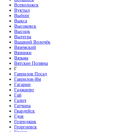
Всеволожск
Вуктыл
Выборг
Выкса
Высоковск
Высоцк
Вытегра
Вышний Волочёк
Вяземский
Вязники
Вязьма
Вятские Поляны
Г
Гаврилов Посад
Гаврилов-Ям
Гагарин
Гаджиево
Гай
Галич
Гатчина
Гвардейск
Гдов
Геленджик
Георгиевск