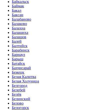
Байкальск
Баймак
Бакал
Баксан
Балабаново
Балаково
Балахна
Балашиха
Балашов
Балей
Балтийск
Барабинск
Барнаул
Барыш
Батайск
Бахчисарай
Бежецк
Белая Калитва
Белая Холуница
Белгород
Белебей
Белёв
Белинский
Белово
Белогорск