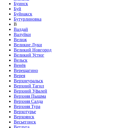
Буинск
Буй
Буйнакск
Бутурлиновка
В
Валдай
Валуйки
Велиж
Великие Луки
Великий Новгород
Великий Устюг
Вельск
Венёв
Верещагино
Верея
Верхнеуральск
Верхний Тагил
Верхний Уфалей
Верхняя Пышма
Верхняя Салда
Верхняя Тура
Верхотурье
Верхоянск
Весьегонск
Ветлуга