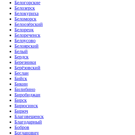
Белогорскне
Белозерск
Белокуриха
Беломорск
Белоозёрский
Белорецк
Белореченск
Белоусово
Белоярский
Белый
Бердск
Березники
Берёзовский
Беслан
Бийск
Бикин
Билибино
Биробиджан
Бирск
Бирюсинск
Бирюч
Благовещенск
Благодарный
Бобров
Богданович