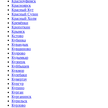
Красноуфимск
Красноярск
Красный Кут
Красный Сулин
Красный Холм
Кремёнки
Кропоткин
Крымск
Кстово
Кубинка
Кувандык
Кувшиново
Кудрово
Кудымкар
Кузнецк
Куйбышев
Кукмор
Кулебаки
Кумертау
Кунгур
Купино
Курган
Курганинск
Курильск
Курлово