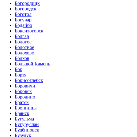
Богородицк
Богородск
Боготол
Богучар
Бодайбо
Бокситогорск
Болгар
Бологое
Болотное
Болохово
Болхов
Большой Камень
Бор
Борзя
Борисоглебск
Боровичи
Боровск
Бородино
Братск
Бронницы
Брянск
Бугульма
Бугуруслан
Будённовск
Бузулук