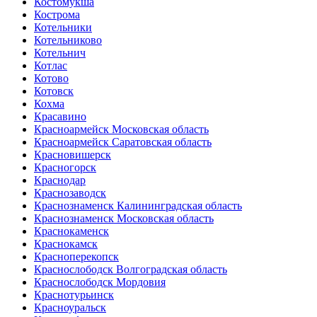
Костомукша
Кострома
Котельники
Котельниково
Котельнич
Котлас
Котово
Котовск
Кохма
Красавино
Красноармейск Московская область
Красноармейск Саратовская область
Красновишерск
Красногорск
Краснодар
Краснозаводск
Краснознаменск Калининградская область
Краснознаменск Московская область
Краснокаменск
Краснокамск
Красноперекопск
Краснослободск Волгоградская область
Краснослободск Мордовия
Краснотурьинск
Красноуральск