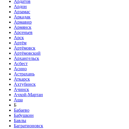
Ардатов
Ардон
Арзамас
Аркадак
Армавир
Армянск
Арсеньев
Арск
Артём
Артёмовск
Артёмовский
Архангельск
Асбест
Асино
Астрахань
Аткарск
Ахтубинск
Ачинск
Ачхой-Мартан
Аша
Б
Бабаево
Бабушкин
Бавлы
Багратионовск