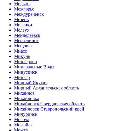
Медынь
Межгорье
Междуреченск
Мезень
Меленки
Мелеуз
Менделеевск
Мензелинск
Мещовск
Миасс
Микунь
Миллерово
Минеральные Воды
Минусинск
Миньяр
Мирный Якутия
Мирный Архангельская область
Михайлов
Михайловка
Михайловск Свердловская область
Михайловск Ставропольский край
Мичуринск
Могоча
Можайск
Можга