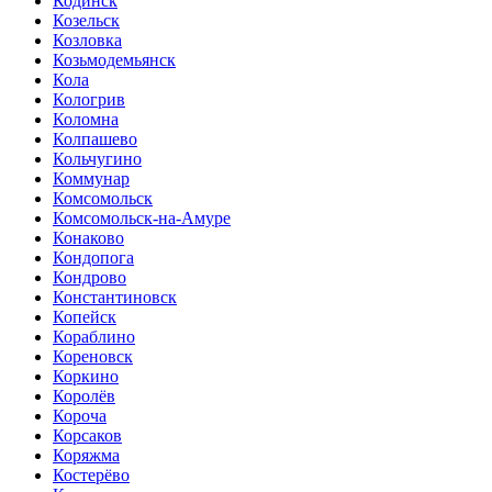
Кодинск
Козельск
Козловка
Козьмодемьянск
Кола
Кологрив
Коломна
Колпашево
Кольчугино
Коммунар
Комсомольск
Комсомольск-на-Амуре
Конаково
Кондопога
Кондрово
Константиновск
Копейск
Кораблино
Кореновск
Коркино
Королёв
Короча
Корсаков
Коряжма
Костерёво