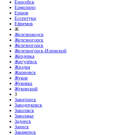
Енисейск
Ермолино
Ершов
Ессентуки
Ефремов
Ж
Железноводск
Железногорск
Железногорск
Железногорск-Илимский
Жердевка
Жигулёвск
Жиздра
Жирновск
Жуков
Жуковка
Жуковский
З
Завитинск
Заводоуковск
Заволжск
Заволжье
Задонск
Заинск
Закаменск