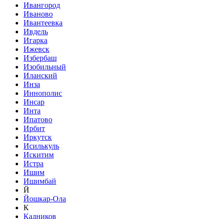
Ивангород
Иваново
Ивантеевка
Ивдель
Игарка
Ижевск
Избербаш
Изобильный
Иланский
Инза
Иннополис
Инсар
Инта
Ипатово
Ирбит
Иркутск
Исилькуль
Искитим
Истра
Ишим
Ишимбай
Й
Йошкар-Ола
К
Кадников