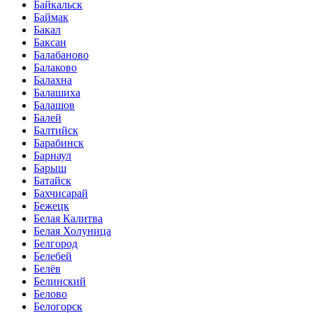
Байкальск
Баймак
Бакал
Баксан
Балабаново
Балаково
Балахна
Балашиха
Балашов
Балей
Балтийск
Барабинск
Барнаул
Барыш
Батайск
Бахчисарай
Бежецк
Белая Калитва
Белая Холуница
Белгород
Белебей
Белёв
Белинский
Белово
Белогорск