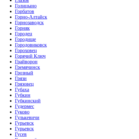
Глазов
Голицыно
Горбатов
Горно-Алтайск
Горнозаводск
Горняк
Городец
Городище
Городовиковск
Гороховец
Горячий Ключ
Грайворон
Гремячинск
Грозный
Грязи
Грязовец
Губаха
Губкин
Губкинский
Гудермес
Гуково
Гулькевичи
Гурьевск
Гурьевск
Гусев