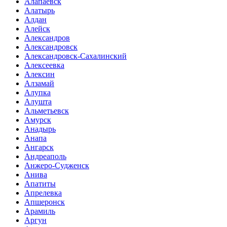
Алапаевск
Алатырь
Алдан
Алейск
Александров
Александровск
Александровск-Сахалинский
Алексеевка
Алексин
Алзамай
Алупка
Алушта
Альметьевск
Амурск
Анадырь
Анапа
Ангарск
Андреаполь
Анжеро-Судженск
Анива
Апатиты
Апрелевка
Апшеронск
Арамиль
Аргун