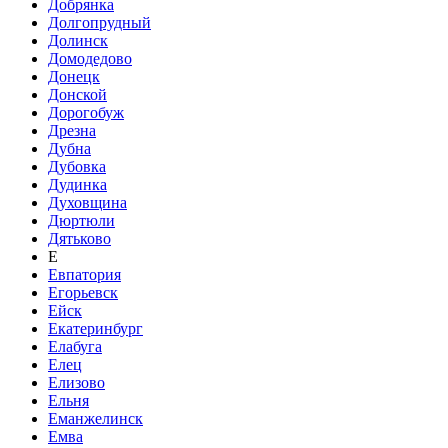
Добрянка
Долгопрудный
Долинск
Домодедово
Донецк
Донской
Дорогобуж
Дрезна
Дубна
Дубовка
Дудинка
Духовщина
Дюртюли
Дятьково
Е
Евпатория
Егорьевск
Ейск
Екатеринбург
Елабуга
Елец
Елизово
Ельня
Еманжелинск
Емва