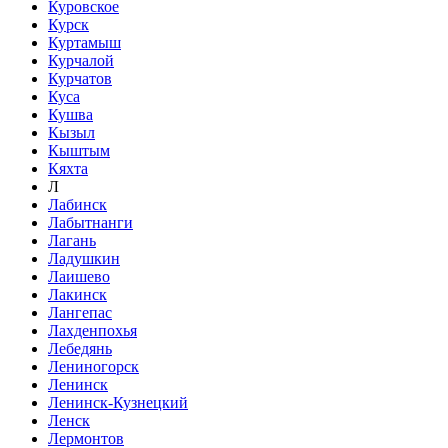
Куровское
Курск
Куртамыш
Курчалой
Курчатов
Куса
Кушва
Кызыл
Кыштым
Кяхта
Л
Лабинск
Лабытнанги
Лагань
Ладушкин
Лаишево
Лакинск
Лангепас
Лахденпохья
Лебедянь
Лениногорск
Ленинск
Ленинск-Кузнецкий
Ленск
Лермонтов