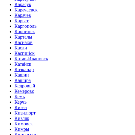
Карасук
Карачаевск
Карачев
Каргат
Каргополь
Карпинск
Карталы
Касимов
Касли
Каспийск
Катав-Ивановск
Катайск
Качканар
Кашин
Кашира
Кедровый
Кемерово
Кемь
Керчь
Кизел
Кизилюрт
Кизляр
Кимовск
Кимры
Кингисепп