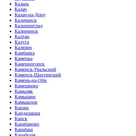
Казань
Калач
Калач-на-Дону
Калачинск
Калининград
Калининск
Калтан
Калуга
Калязин
Камбарка
Каменка
Каменногорск
Каменск-Уральский
Каменск-Шахтинский
Камень-на-Оби
Камешково
Камызяк
Камышин
Камышлов
Канаш
Кандалакша
Канск
Карабаново
Карабаш
Карабулак