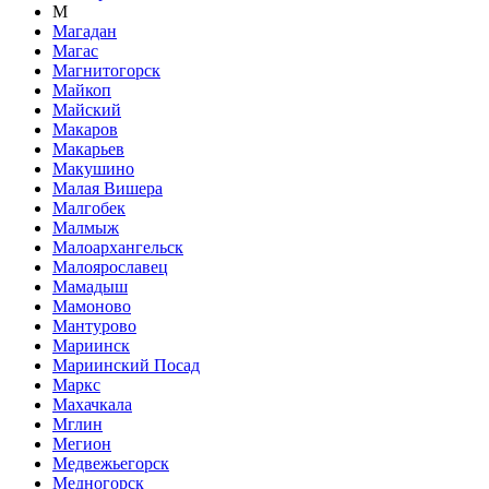
М
Магадан
Магас
Магнитогорск
Майкоп
Майский
Макаров
Макарьев
Макушино
Малая Вишера
Малгобек
Малмыж
Малоархангельск
Малоярославец
Мамадыш
Мамоново
Мантурово
Мариинск
Мариинский Посад
Маркс
Махачкала
Мглин
Мегион
Медвежьегорск
Медногорск