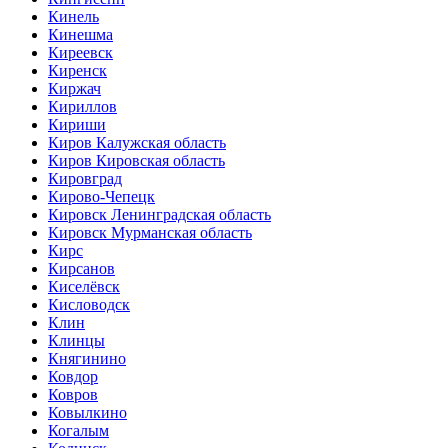
Кинель
Кинешма
Киреевск
Киренск
Киржач
Кириллов
Кириши
Киров Калужская область
Киров Кировская область
Кировград
Кирово-Чепецк
Кировск Ленинградская область
Кировск Мурманская область
Кирс
Кирсанов
Киселёвск
Кисловодск
Клин
Клинцы
Княгинино
Ковдор
Ковров
Ковылкино
Когалым