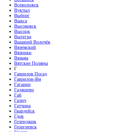
Всеволожск
Вуктыл
Выборг
Выкса
Высоковск
Высоцк
Вытегра
Вышний Волочёк
Вяземский
Вязники
Вязьма
Вятские Поляны
Г
Гаврилов Посад
Гаврилов-Ям
Гагарин
Гаджиево
Гай
Галич
Гатчина
Гвардейск
Гдов
Геленджик
Георгиевск