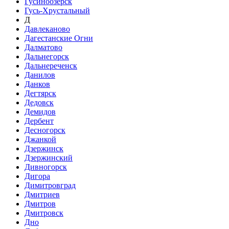
Гусиноозёрск
Гусь-Хрустальный
Д
Давлеканово
Дагестанские Огни
Далматово
Дальнегорск
Дальнереченск
Данилов
Данков
Дегтярск
Дедовск
Демидов
Дербент
Десногорск
Джанкой
Дзержинск
Дзержинский
Дивногорск
Дигора
Димитровград
Дмитриев
Дмитров
Дмитровск
Дно