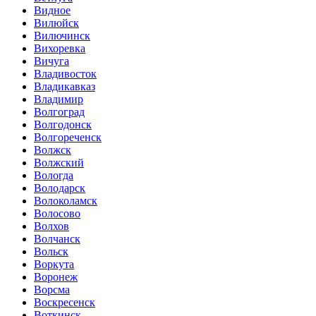
Видное
Вилюйск
Вилючинск
Вихоревка
Вичуга
Владивосток
Владикавказ
Владимир
Волгоград
Волгодонск
Волгореченск
Волжск
Волжский
Вологда
Володарск
Волоколамск
Волосово
Волхов
Волчанск
Вольск
Воркута
Воронеж
Ворсма
Воскресенск
Воткинск