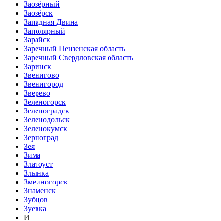
Заозёрный
Заозёрск
Западная Двина
Заполярный
Зарайск
Заречный Пензенская область
Заречный Свердловская область
Заринск
Звенигово
Звенигород
Зверево
Зеленогорск
Зеленоградск
Зеленодольск
Зеленокумск
Зерноград
Зея
Зима
Златоуст
Злынка
Змеиногорск
Знаменск
Зубцов
Зуевка
И