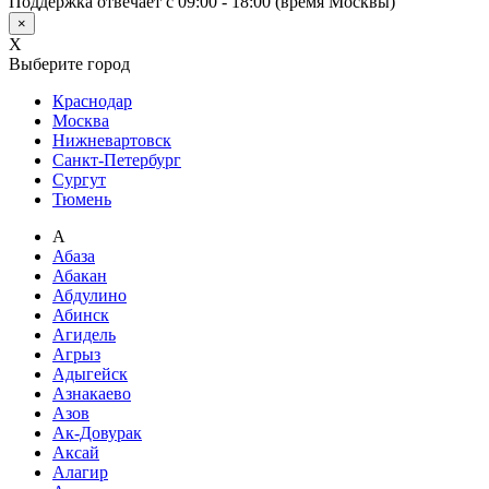
Поддержка отвечает с 09:00 - 18:00 (время Москвы)
×
X
Выберите город
Краснодар
Москва
Нижневартовск
Санкт-Петербург
Сургут
Тюмень
А
Абаза
Абакан
Абдулино
Абинск
Агидель
Агрыз
Адыгейск
Азнакаево
Азов
Ак-Довурак
Аксай
Алагир