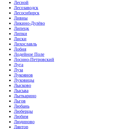
Лесной
Лесозаводск
Лесосибирск
Ливны
Ликино-Дулёво
Липецк
Липки
Лиски
Лихославль
Лобня
Лодейное Поле
Лосино-Петровский
Луга
Луза
Лукоянов
Луховицы
Лысково
Лысьва
Лыткарино
Льгов
Любань
Люберцы
Любим
Людиново
Лянтор