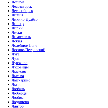
Лесной
Лесозаводск
Лесосибирск
Ливны
Ликино-Дулёво
Липецк
Липки
Лиски
Лихославль
Лобня
Лодейное Поле
Лосино-Петровский
Луга
Луза
Лукоянов
Луховицы
Лысково
Лысьва
Лыткарино
Льгов
Любань
Люберцы
Любим
Людиново
Лянтор