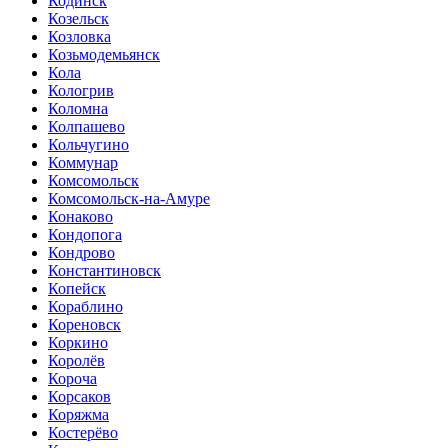
Кодинск
Козельск
Козловка
Козьмодемьянск
Кола
Кологрив
Коломна
Колпашево
Кольчугино
Коммунар
Комсомольск
Комсомольск-на-Амуре
Конаково
Кондопога
Кондрово
Константиновск
Копейск
Кораблино
Кореновск
Коркино
Королёв
Короча
Корсаков
Коряжма
Костерёво