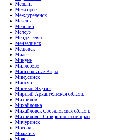
Медынь
Межгорье
Междуреченск
Мезень
Меленки
Мелеуз
Менделеевск
Мензелинск
Мещовск
Миасс
Микунь
Миллерово
Минеральные Воды
Минусинск
Миньяр
Мирный Якутия
Мирный Архангельская область
Михайлов
Михайловка
Михайловск Свердловская область
Михайловск Ставропольский край
Мичуринск
Могоча
Можайск
Можга