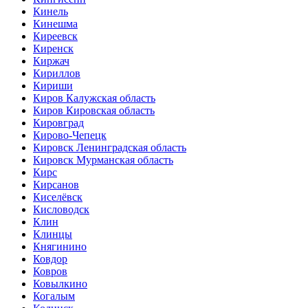
Кинель
Кинешма
Киреевск
Киренск
Киржач
Кириллов
Кириши
Киров Калужская область
Киров Кировская область
Кировград
Кирово-Чепецк
Кировск Ленинградская область
Кировск Мурманская область
Кирс
Кирсанов
Киселёвск
Кисловодск
Клин
Клинцы
Княгинино
Ковдор
Ковров
Ковылкино
Когалым