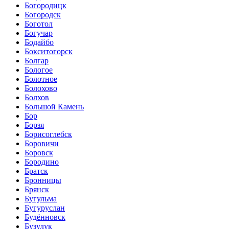
Богородицк
Богородск
Боготол
Богучар
Бодайбо
Бокситогорск
Болгар
Бологое
Болотное
Болохово
Болхов
Большой Камень
Бор
Борзя
Борисоглебск
Боровичи
Боровск
Бородино
Братск
Бронницы
Брянск
Бугульма
Бугуруслан
Будённовск
Бузулук