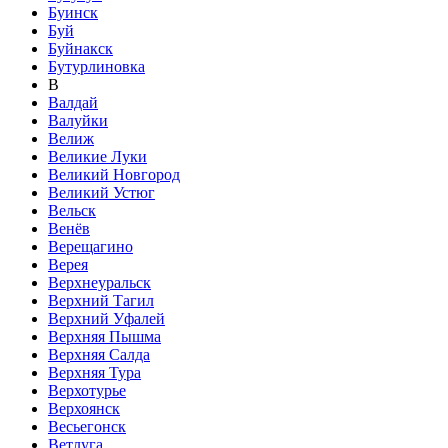
Буинск
Буй
Буйнакск
Бутурлиновка
В
Валдай
Валуйки
Велиж
Великие Луки
Великий Новгород
Великий Устюг
Вельск
Венёв
Верещагино
Верея
Верхнеуральск
Верхний Тагил
Верхний Уфалей
Верхняя Пышма
Верхняя Салда
Верхняя Тура
Верхотурье
Верхоянск
Весьегонск
Ветлуга