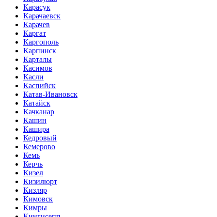
Карасук
Карачаевск
Карачев
Каргат
Каргополь
Карпинск
Карталы
Касимов
Касли
Каспийск
Катав-Ивановск
Катайск
Качканар
Кашин
Кашира
Кедровый
Кемерово
Кемь
Керчь
Кизел
Кизилюрт
Кизляр
Кимовск
Кимры
Кингисепп