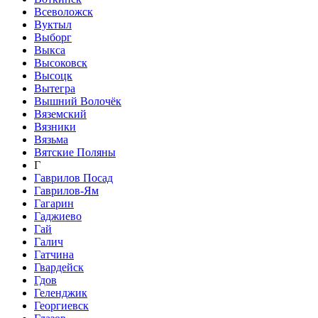
Всеволожск
Вуктыл
Выборг
Выкса
Высоковск
Высоцк
Вытегра
Вышний Волочёк
Вяземский
Вязники
Вязьма
Вятские Поляны
Г
Гаврилов Посад
Гаврилов-Ям
Гагарин
Гаджиево
Гай
Галич
Гатчина
Гвардейск
Гдов
Геленджик
Георгиевск