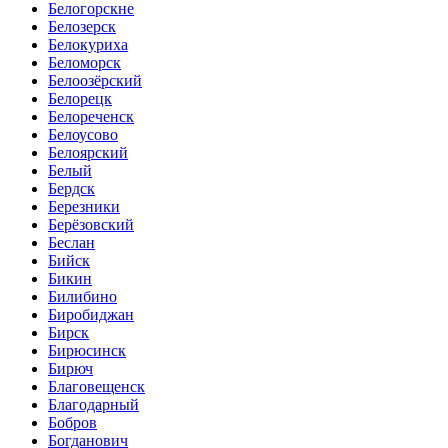
Белогорскне
Белозерск
Белокуриха
Беломорск
Белоозёрский
Белорецк
Белореченск
Белоусово
Белоярский
Белый
Бердск
Березники
Берёзовский
Беслан
Бийск
Бикин
Билибино
Биробиджан
Бирск
Бирюсинск
Бирюч
Благовещенск
Благодарный
Бобров
Богданович