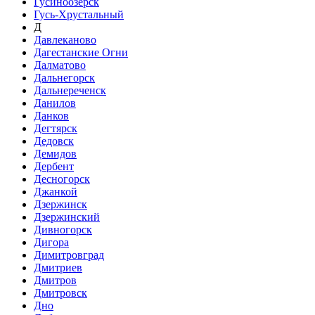
Гусиноозёрск
Гусь-Хрустальный
Д
Давлеканово
Дагестанские Огни
Далматово
Дальнегорск
Дальнереченск
Данилов
Данков
Дегтярск
Дедовск
Демидов
Дербент
Десногорск
Джанкой
Дзержинск
Дзержинский
Дивногорск
Дигора
Димитровград
Дмитриев
Дмитров
Дмитровск
Дно