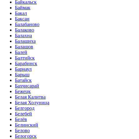
Байкальск
Баймак
Бакал
Баксан
Балабаново
Балаково
Балахна
Балашиха
Балашов
Балей
Балтийск
Барабинск
Барнаул
Барыш
Батайск
Бахчисарай
Бежецк
Белая Калитва
Белая Холуница
Белгород
Белебей
Белёв
Белинский
Белово
Белогорск