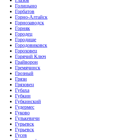
Глазов
Голицыно
Горбатов
Горно-Алтайск
Горнозаводск
Горняк
Городец
Городище
Городовиковск
Гороховец
Горячий Ключ
Грайворон
Гремячинск
Грозный
Грязи
Грязовец
Губаха
Губкин
Губкинский
Гудермес
Гуково
Гулькевичи
Гурьевск
Гурьевск
Гусев