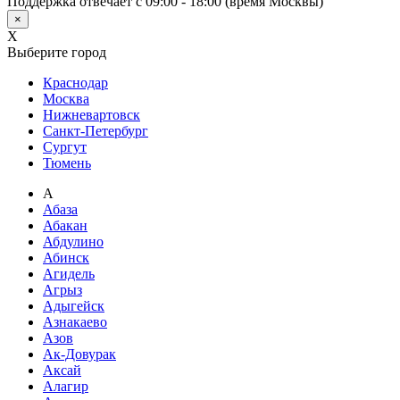
Поддержка отвечает с 09:00 - 18:00 (время Москвы)
×
X
Выберите город
Краснодар
Москва
Нижневартовск
Санкт-Петербург
Сургут
Тюмень
А
Абаза
Абакан
Абдулино
Абинск
Агидель
Агрыз
Адыгейск
Азнакаево
Азов
Ак-Довурак
Аксай
Алагир