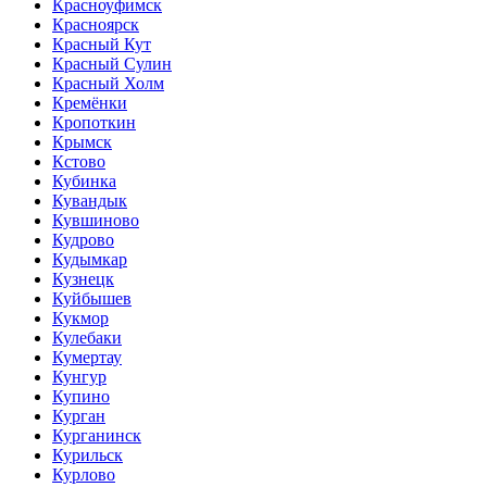
Красноуфимск
Красноярск
Красный Кут
Красный Сулин
Красный Холм
Кремёнки
Кропоткин
Крымск
Кстово
Кубинка
Кувандык
Кувшиново
Кудрово
Кудымкар
Кузнецк
Куйбышев
Кукмор
Кулебаки
Кумертау
Кунгур
Купино
Курган
Курганинск
Курильск
Курлово