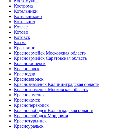
Костомукша
Кострома
Котельники
Котельниково
Котельнич
Котлас
Котово
Котовск
Кохма
Красавино
Красноармейск Московская область
Красноармейск Саратовская область
Красновишерск
Красногорск
Краснодар
Краснозаводск
Краснознаменск Калининградская область
Краснознаменск Московская область
Краснокаменск
Краснокамск
Красноперекопск
Краснослободск Волгоградская область
Краснослободск Мордовия
Краснотурьинск
Красноуральск