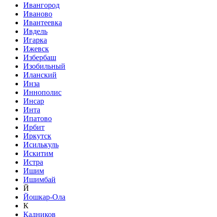
Ивангород
Иваново
Ивантеевка
Ивдель
Игарка
Ижевск
Избербаш
Изобильный
Иланский
Инза
Иннополис
Инсар
Инта
Ипатово
Ирбит
Иркутск
Исилькуль
Искитим
Истра
Ишим
Ишимбай
Й
Йошкар-Ола
К
Кадников