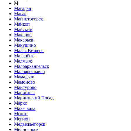
М
Магадан
Магас
Магнитогорск
Майкоп
Майский
Макаров
Макарьев
Макушино
Малая Вишера
Малгобек
Малмыж
Малоархангельск
Малоярославец
Мамадыш
Мамоново
Мантурово
Мариинск
Мариинский Посад
Маркс
Махачкала
Мглин
Мегион
Медвежьегорск
Медногорск