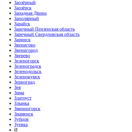
Заозёрный
Заозёрск
Западная Двина
Заполярный
Зарайск
Заречный Пензенская область
Заречный Свердловская область
Заринск
Звенигово
Звенигород
Зверево
Зеленогорск
Зеленоградск
Зеленодольск
Зеленокумск
Зерноград
Зея
Зима
Златоуст
Злынка
Змеиногорск
Знаменск
Зубцов
Зуевка
И