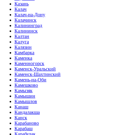
Казань
Калач
Калач-на-Дону
Калачинск
Калининград
Калининск
Калтан
Калуга
Калязин
Камбарка
Каменка
Каменногорск
Каменск-Уральский
Каменск-Шахтинский
Камень-на-Оби
Камешково
Камызяк
Камышин
Камышлов
Канаш
Кандалакша
Канск
Карабаново
Карабаш
Карабулак