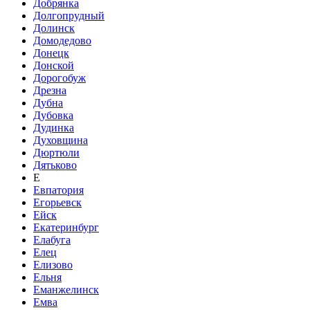
Добрянка
Долгопрудный
Долинск
Домодедово
Донецк
Донской
Дорогобуж
Дрезна
Дубна
Дубовка
Дудинка
Духовщина
Дюртюли
Дятьково
Е
Евпатория
Егорьевск
Ейск
Екатеринбург
Елабуга
Елец
Елизово
Ельня
Еманжелинск
Емва