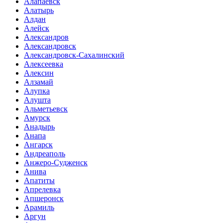
Алапаевск
Алатырь
Алдан
Алейск
Александров
Александровск
Александровск-Сахалинский
Алексеевка
Алексин
Алзамай
Алупка
Алушта
Альметьевск
Амурск
Анадырь
Анапа
Ангарск
Андреаполь
Анжеро-Судженск
Анива
Апатиты
Апрелевка
Апшеронск
Арамиль
Аргун