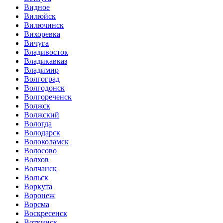
Видное
Вилюйск
Вилючинск
Вихоревка
Вичуга
Владивосток
Владикавказ
Владимир
Волгоград
Волгодонск
Волгореченск
Волжск
Волжский
Вологда
Володарск
Волоколамск
Волосово
Волхов
Волчанск
Вольск
Воркута
Воронеж
Ворсма
Воскресенск
Воткинск