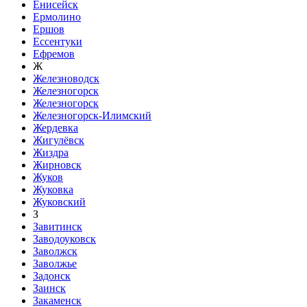
Енисейск
Ермолино
Ершов
Ессентуки
Ефремов
Ж
Железноводск
Железногорск
Железногорск
Железногорск-Илимский
Жердевка
Жигулёвск
Жиздра
Жирновск
Жуков
Жуковка
Жуковский
З
Завитинск
Заводоуковск
Заволжск
Заволжье
Задонск
Заинск
Закаменск