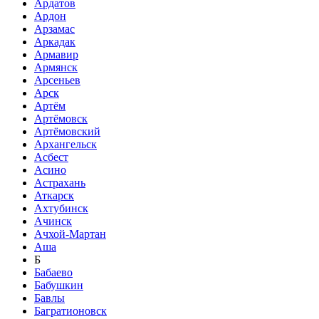
Ардатов
Ардон
Арзамас
Аркадак
Армавир
Армянск
Арсеньев
Арск
Артём
Артёмовск
Артёмовский
Архангельск
Асбест
Асино
Астрахань
Аткарск
Ахтубинск
Ачинск
Ачхой-Мартан
Аша
Б
Бабаево
Бабушкин
Бавлы
Багратионовск