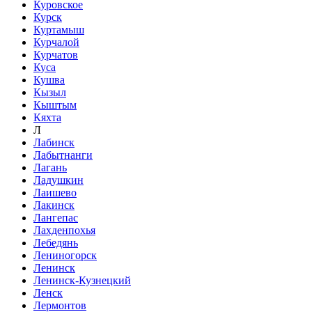
Куровское
Курск
Куртамыш
Курчалой
Курчатов
Куса
Кушва
Кызыл
Кыштым
Кяхта
Л
Лабинск
Лабытнанги
Лагань
Ладушкин
Лаишево
Лакинск
Лангепас
Лахденпохья
Лебедянь
Лениногорск
Ленинск
Ленинск-Кузнецкий
Ленск
Лермонтов