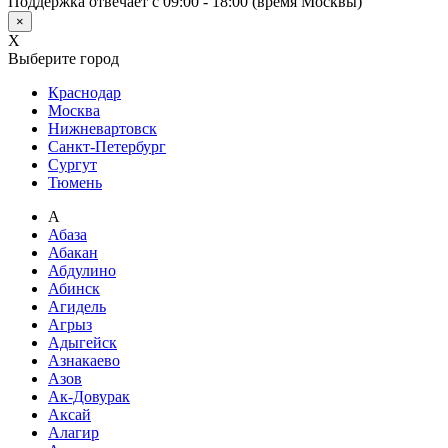
Поддержка отвечает с 09:00 - 18:00 (время Москвы)
×
X
Выберите город
Краснодар
Москва
Нижневартовск
Санкт-Петербург
Сургут
Тюмень
А
Абаза
Абакан
Абдулино
Абинск
Агидель
Агрыз
Адыгейск
Азнакаево
Азов
Ак-Довурак
Аксай
Алагир