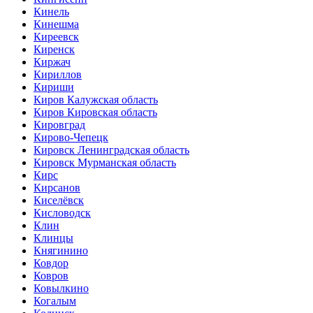
Кинель
Кинешма
Киреевск
Киренск
Киржач
Кириллов
Кириши
Киров Калужская область
Киров Кировская область
Кировград
Кирово-Чепецк
Кировск Ленинградская область
Кировск Мурманская область
Кирс
Кирсанов
Киселёвск
Кисловодск
Клин
Клинцы
Княгинино
Ковдор
Ковров
Ковылкино
Когалым