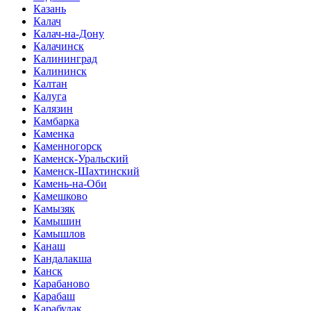
Казань
Калач
Калач-на-Дону
Калачинск
Калининград
Калининск
Калтан
Калуга
Калязин
Камбарка
Каменка
Каменногорск
Каменск-Уральский
Каменск-Шахтинский
Камень-на-Оби
Камешково
Камызяк
Камышин
Камышлов
Канаш
Кандалакша
Канск
Карабаново
Карабаш
Карабулак