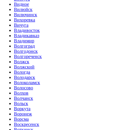
Видное
Вилюйск
Вилючинск
Вихоревка
Вичуга
Владивосток
Владикавказ
Владимир
Волгоград
Волгодонск
Волгореченск
Волжск
Волжский
Вологда
Володарск
Волоколамск
Волосово
Волхов
Волчанск
Вольск
Воркута
Воронеж
Ворсма
Воскресенск
Воткинск