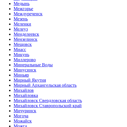
Медынь
Межгорье
Междуреченск
Мезень
Меленки
Мелеуз
Менделеевск
Мензелинск
Мещовск
Миасс
Микунь
Миллерово
Минеральные Воды
Минусинск
Миньяр
Мирный Якутия
Мирный Архангельская область
Михайлов
Михайловка
Михайловск Свердловская область
Михайловск Ставропольский край
Мичуринск
Могоча
Можайск
Можга