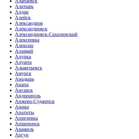
Алапаевск
Алатырь
Алдан
Алейск
Александров
Александровск
Александровск-Сахалинский
Алексеевка
Алексин
Алзамай
Алупка
Алушта
Альметьевск
Амурск
Анадырь
Анапа
Ангарск
Андреаполь
Анжеро-Судженск
Анива
Апатиты
Апрелевка
Апшеронск
Арамиль
Аргун