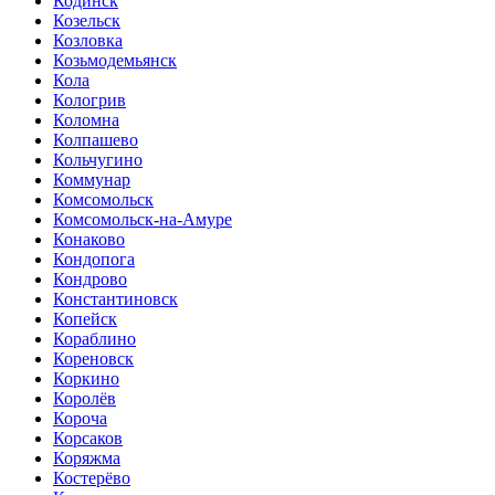
Кодинск
Козельск
Козловка
Козьмодемьянск
Кола
Кологрив
Коломна
Колпашево
Кольчугино
Коммунар
Комсомольск
Комсомольск-на-Амуре
Конаково
Кондопога
Кондрово
Константиновск
Копейск
Кораблино
Кореновск
Коркино
Королёв
Короча
Корсаков
Коряжма
Костерёво