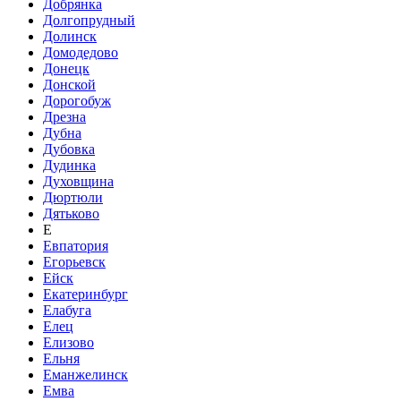
Добрянка
Долгопрудный
Долинск
Домодедово
Донецк
Донской
Дорогобуж
Дрезна
Дубна
Дубовка
Дудинка
Духовщина
Дюртюли
Дятьково
Е
Евпатория
Егорьевск
Ейск
Екатеринбург
Елабуга
Елец
Елизово
Ельня
Еманжелинск
Емва