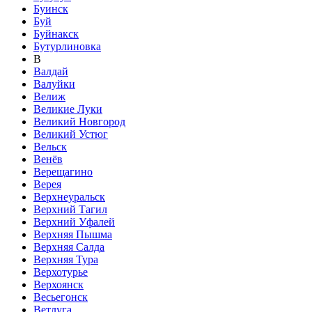
Буинск
Буй
Буйнакск
Бутурлиновка
В
Валдай
Валуйки
Велиж
Великие Луки
Великий Новгород
Великий Устюг
Вельск
Венёв
Верещагино
Верея
Верхнеуральск
Верхний Тагил
Верхний Уфалей
Верхняя Пышма
Верхняя Салда
Верхняя Тура
Верхотурье
Верхоянск
Весьегонск
Ветлуга