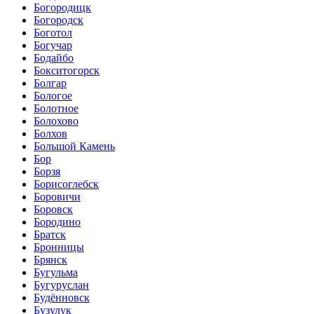
Богородицк
Богородск
Боготол
Богучар
Бодайбо
Бокситогорск
Болгар
Бологое
Болотное
Болохово
Болхов
Большой Камень
Бор
Борзя
Борисоглебск
Боровичи
Боровск
Бородино
Братск
Бронницы
Брянск
Бугульма
Бугуруслан
Будённовск
Бузулук