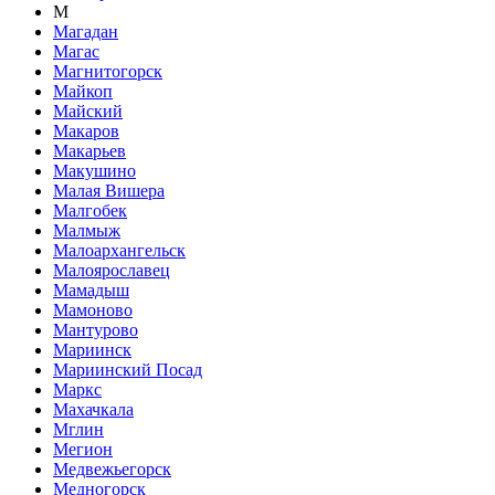
М
Магадан
Магас
Магнитогорск
Майкоп
Майский
Макаров
Макарьев
Макушино
Малая Вишера
Малгобек
Малмыж
Малоархангельск
Малоярославец
Мамадыш
Мамоново
Мантурово
Мариинск
Мариинский Посад
Маркс
Махачкала
Мглин
Мегион
Медвежьегорск
Медногорск