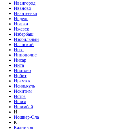
Ивангород
Иваново
Ивантеевка
Ивдель
Игарка
Ижевск
Избербаш
Изобильный
Иланский
Инза
Иннополис
Инсар
Инта
Ипатово
Ирбит
Иркутск
Исилькуль
Искитим
Истра
Ишим
Ишимбай
Й
Йошкар-Ола
К
Кадников