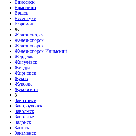
Енисейск
Ермолино
Ершов
Ессентуки
Ефремов
Ж
Железноводск
Железногорск
Железногорск
Железногорск-Илимский
Жердевка
Жигулёвск
Жиздра
Жирновск
Жуков
Жуковка
Жуковский
З
Завитинск
Заводоуковск
Заволжск
Заволжье
Задонск
Заинск
Закаменск