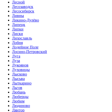
Лесной
Лесозаводск
Лесосибирск
Ливны
Ликино-Дулёво
Липецк
Липки
Лиски
Лихославль
Лобня
Лодейное Поле
Лосино-Петровский
Луга
Луза
Лукоянов
Луховицы
Лысково
Лысьва
Лыткарино
Льгов
Любань
Люберцы
Любим
Людиново
Лянтор