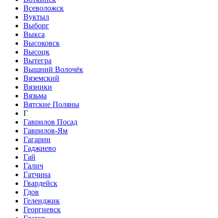
Всеволожск
Вуктыл
Выборг
Выкса
Высоковск
Высоцк
Вытегра
Вышний Волочёк
Вяземский
Вязники
Вязьма
Вятские Поляны
Г
Гаврилов Посад
Гаврилов-Ям
Гагарин
Гаджиево
Гай
Галич
Гатчина
Гвардейск
Гдов
Геленджик
Георгиевск