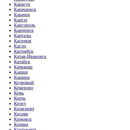
Карасук
Карачаевск
Карачев
Каргат
Каргополь
Карпинск
Карталы
Касимов
Касли
Каспийск
Катав-Ивановск
Катайск
Качканар
Кашин
Кашира
Кедровый
Кемерово
Кемь
Керчь
Кизел
Кизилюрт
Кизляр
Кимовск
Кимры
Кингисепп