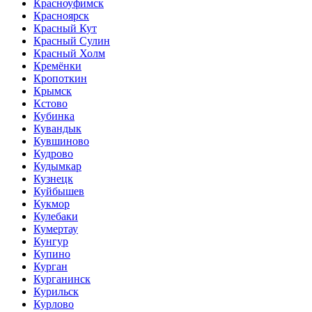
Красноуфимск
Красноярск
Красный Кут
Красный Сулин
Красный Холм
Кремёнки
Кропоткин
Крымск
Кстово
Кубинка
Кувандык
Кувшиново
Кудрово
Кудымкар
Кузнецк
Куйбышев
Кукмор
Кулебаки
Кумертау
Кунгур
Купино
Курган
Курганинск
Курильск
Курлово