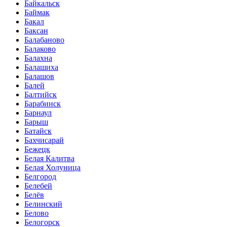
Байкальск
Баймак
Бакал
Баксан
Балабаново
Балаково
Балахна
Балашиха
Балашов
Балей
Балтийск
Барабинск
Барнаул
Барыш
Батайск
Бахчисарай
Бежецк
Белая Калитва
Белая Холуница
Белгород
Белебей
Белёв
Белинский
Белово
Белогорск