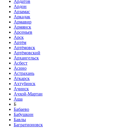
Ардатов
Ардон
Арзамас
Аркадак
Армавир
Армянск
Арсеньев
Арск
Артём
Артёмовск
Артёмовский
Архангельск
Асбест
Асино
Астрахань
Аткарск
Ахтубинск
Ачинск
Ачхой-Мартан
Аша
Б
Бабаево
Бабушкин
Бавлы
Багратионовск