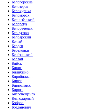
Белогорскне
Белозерск
Белокуриха
Беломорск
Белоозёрский
Белорецк
Белореченск
Белоусово
Белоярский
Белый
Бердск
Березники
Берёзовский
Беслан
Бийск
Бикин
Билибино
Биробиджан
Бирск
Бирюсинск
Бирюч
Благовещенск
Благодарный
Бобров
Богданович