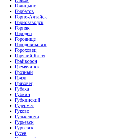
Глазов
Голицыно
Горбатов
Горно-Алтайск
Горнозаводск
Горняк
Городец
Городище
Городовиковск
Гороховец
Горячий Ключ
Грайворон
Гремячинск
Грозный
Грязи
Грязовец
Губаха
Губкин
Губкинский
Гудермес
Гуково
Гулькевичи
Гурьевск
Гурьевск
Гусев