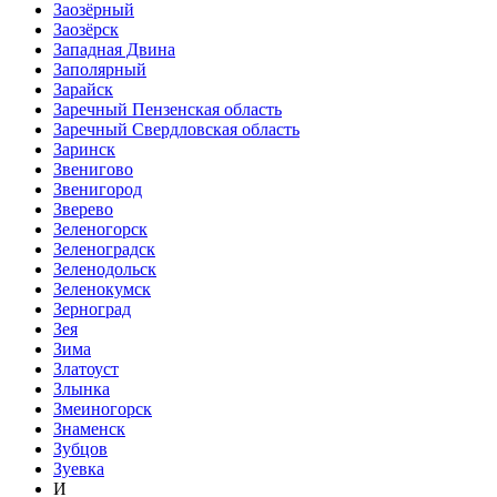
Заозёрный
Заозёрск
Западная Двина
Заполярный
Зарайск
Заречный Пензенская область
Заречный Свердловская область
Заринск
Звенигово
Звенигород
Зверево
Зеленогорск
Зеленоградск
Зеленодольск
Зеленокумск
Зерноград
Зея
Зима
Златоуст
Злынка
Змеиногорск
Знаменск
Зубцов
Зуевка
И