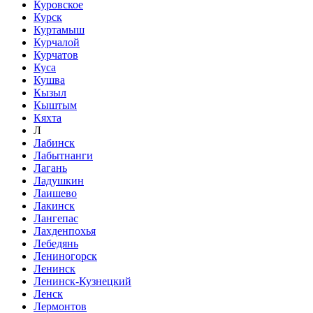
Куровское
Курск
Куртамыш
Курчалой
Курчатов
Куса
Кушва
Кызыл
Кыштым
Кяхта
Л
Лабинск
Лабытнанги
Лагань
Ладушкин
Лаишево
Лакинск
Лангепас
Лахденпохья
Лебедянь
Лениногорск
Ленинск
Ленинск-Кузнецкий
Ленск
Лермонтов