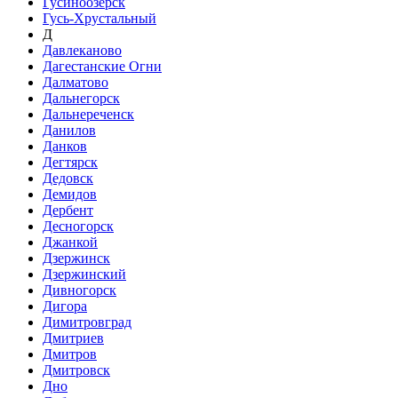
Гусиноозёрск
Гусь-Хрустальный
Д
Давлеканово
Дагестанские Огни
Далматово
Дальнегорск
Дальнереченск
Данилов
Данков
Дегтярск
Дедовск
Демидов
Дербент
Десногорск
Джанкой
Дзержинск
Дзержинский
Дивногорск
Дигора
Димитровград
Дмитриев
Дмитров
Дмитровск
Дно