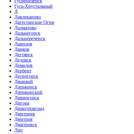
Гусиноозёрск
Гусь-Хрустальный
Д
Давлеканово
Дагестанские Огни
Далматово
Дальнегорск
Дальнереченск
Данилов
Данков
Дегтярск
Дедовск
Демидов
Дербент
Десногорск
Джанкой
Дзержинск
Дзержинский
Дивногорск
Дигора
Димитровград
Дмитриев
Дмитров
Дмитровск
Дно