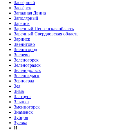
Заозёрный
Заозёрск
Западная Двина
Заполярный
Зарайск
Заречный Пензенская область
Заречный Свердловская область
Заринск
Звенигово
Звенигород
Зверево
Зеленогорск
Зеленоградск
Зеленодольск
Зеленокумск
Зерноград
Зея
Зима
Златоуст
Злынка
Змеиногорск
Знаменск
Зубцов
Зуевка
И