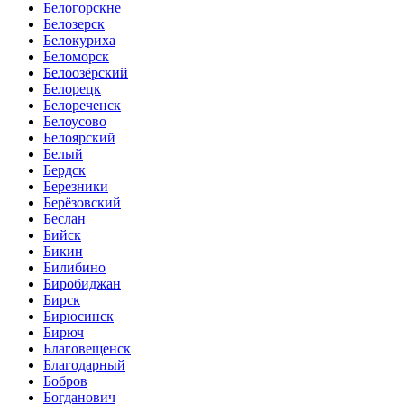
Белогорскне
Белозерск
Белокуриха
Беломорск
Белоозёрский
Белорецк
Белореченск
Белоусово
Белоярский
Белый
Бердск
Березники
Берёзовский
Беслан
Бийск
Бикин
Билибино
Биробиджан
Бирск
Бирюсинск
Бирюч
Благовещенск
Благодарный
Бобров
Богданович