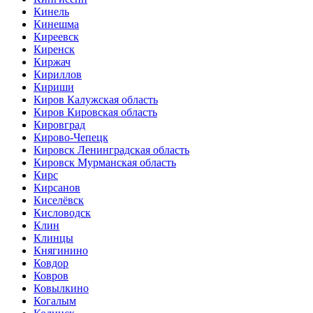
Кинель
Кинешма
Киреевск
Киренск
Киржач
Кириллов
Кириши
Киров Калужская область
Киров Кировская область
Кировград
Кирово-Чепецк
Кировск Ленинградская область
Кировск Мурманская область
Кирс
Кирсанов
Киселёвск
Кисловодск
Клин
Клинцы
Княгинино
Ковдор
Ковров
Ковылкино
Когалым