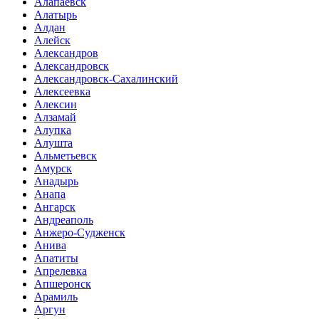
Алапаевск
Алатырь
Алдан
Алейск
Александров
Александровск
Александровск-Сахалинский
Алексеевка
Алексин
Алзамай
Алупка
Алушта
Альметьевск
Амурск
Анадырь
Анапа
Ангарск
Андреаполь
Анжеро-Судженск
Анива
Апатиты
Апрелевка
Апшеронск
Арамиль
Аргун