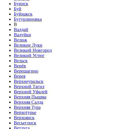
Буинск
Буй
Буйнакск
Бутурлиновка
В
Валдай
Валуйки
Велиж
Великие Луки
Великий Новгород
Великий Устюг
Вельск
Венёв
Верещагино
Верея
Верхнеуральск
Верхний Тагил
Верхний Уфалей
Верхняя Пышма
Верхняя Салда
Верхняя Тура
Верхотурье
Верхоянск
Весьегонск
Ветлуга