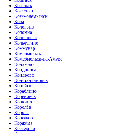
Кодинск
Козельск
Козловка
Козьмодемьянск
Кола
Кологрив
Коломна
Колпашево
Кольчугино
Коммунар
Комсомольск
Комсомольск-на-Амуре
Конаково
Кондопога
Кондрово
Константиновск
Копейск
Кораблино
Кореновск
Коркино
Королёв
Короча
Корсаков
Коряжма
Костерёво