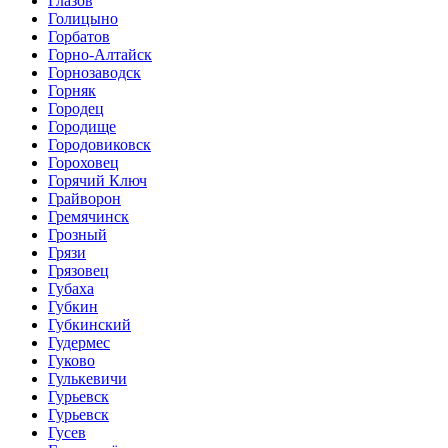
Глазов
Голицыно
Горбатов
Горно-Алтайск
Горнозаводск
Горняк
Городец
Городище
Городовиковск
Гороховец
Горячий Ключ
Грайворон
Гремячинск
Грозный
Грязи
Грязовец
Губаха
Губкин
Губкинский
Гудермес
Гуково
Гулькевичи
Гурьевск
Гурьевск
Гусев