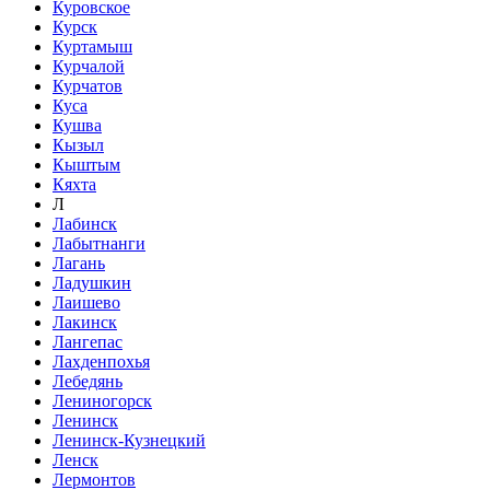
Куровское
Курск
Куртамыш
Курчалой
Курчатов
Куса
Кушва
Кызыл
Кыштым
Кяхта
Л
Лабинск
Лабытнанги
Лагань
Ладушкин
Лаишево
Лакинск
Лангепас
Лахденпохья
Лебедянь
Лениногорск
Ленинск
Ленинск-Кузнецкий
Ленск
Лермонтов