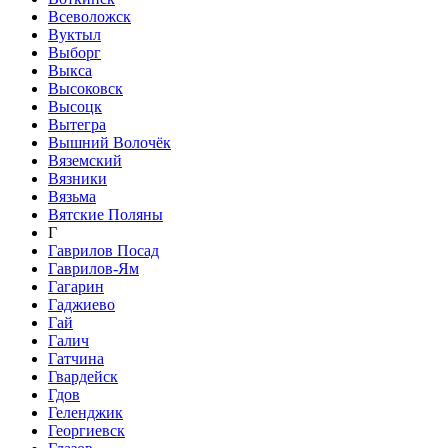
Всеволожск
Вуктыл
Выборг
Выкса
Высоковск
Высоцк
Вытегра
Вышний Волочёк
Вяземский
Вязники
Вязьма
Вятские Поляны
Г
Гаврилов Посад
Гаврилов-Ям
Гагарин
Гаджиево
Гай
Галич
Гатчина
Гвардейск
Гдов
Геленджик
Георгиевск