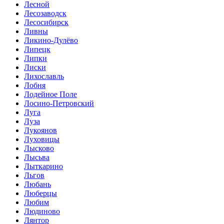
Лесной
Лесозаводск
Лесосибирск
Ливны
Ликино-Дулёво
Липецк
Липки
Лиски
Лихославль
Лобня
Лодейное Поле
Лосино-Петровский
Луга
Луза
Лукоянов
Луховицы
Лысково
Лысьва
Лыткарино
Льгов
Любань
Люберцы
Любим
Людиново
Лянтор