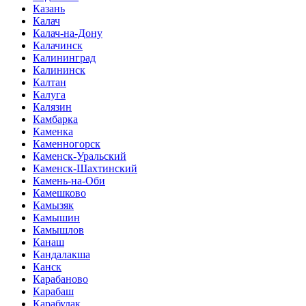
Казань
Калач
Калач-на-Дону
Калачинск
Калининград
Калининск
Калтан
Калуга
Калязин
Камбарка
Каменка
Каменногорск
Каменск-Уральский
Каменск-Шахтинский
Камень-на-Оби
Камешково
Камызяк
Камышин
Камышлов
Канаш
Кандалакша
Канск
Карабаново
Карабаш
Карабулак