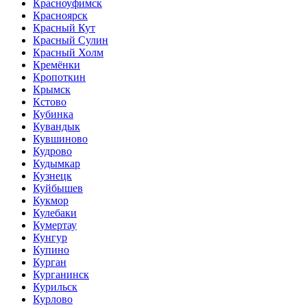
Красноуфимск
Красноярск
Красный Кут
Красный Сулин
Красный Холм
Кремёнки
Кропоткин
Крымск
Кстово
Кубинка
Кувандык
Кувшиново
Кудрово
Кудымкар
Кузнецк
Куйбышев
Кукмор
Кулебаки
Кумертау
Кунгур
Купино
Курган
Курганинск
Курильск
Курлово