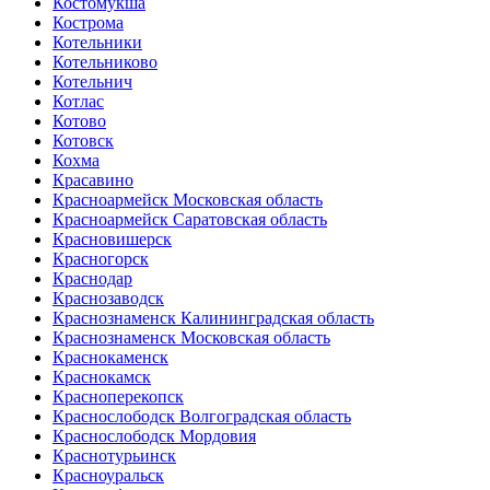
Костомукша
Кострома
Котельники
Котельниково
Котельнич
Котлас
Котово
Котовск
Кохма
Красавино
Красноармейск Московская область
Красноармейск Саратовская область
Красновишерск
Красногорск
Краснодар
Краснозаводск
Краснознаменск Калининградская область
Краснознаменск Московская область
Краснокаменск
Краснокамск
Красноперекопск
Краснослободск Волгоградская область
Краснослободск Мордовия
Краснотурьинск
Красноуральск