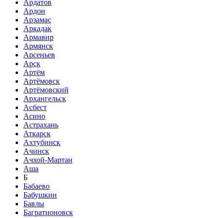
Ардатов
Ардон
Арзамас
Аркадак
Армавир
Армянск
Арсеньев
Арск
Артём
Артёмовск
Артёмовский
Архангельск
Асбест
Асино
Астрахань
Аткарск
Ахтубинск
Ачинск
Ачхой-Мартан
Аша
Б
Бабаево
Бабушкин
Бавлы
Багратионовск