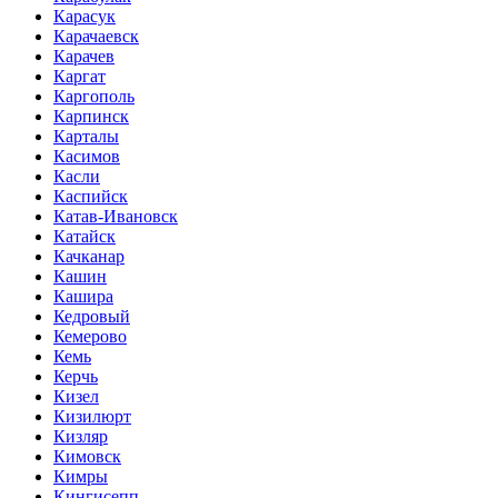
Карасук
Карачаевск
Карачев
Каргат
Каргополь
Карпинск
Карталы
Касимов
Касли
Каспийск
Катав-Ивановск
Катайск
Качканар
Кашин
Кашира
Кедровый
Кемерово
Кемь
Керчь
Кизел
Кизилюрт
Кизляр
Кимовск
Кимры
Кингисепп