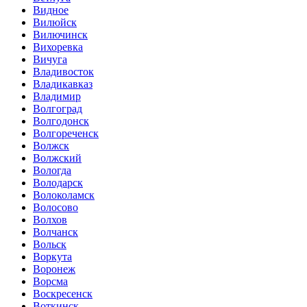
Видное
Вилюйск
Вилючинск
Вихоревка
Вичуга
Владивосток
Владикавказ
Владимир
Волгоград
Волгодонск
Волгореченск
Волжск
Волжский
Вологда
Володарск
Волоколамск
Волосово
Волхов
Волчанск
Вольск
Воркута
Воронеж
Ворсма
Воскресенск
Воткинск