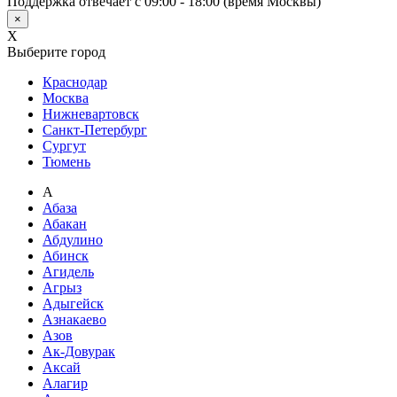
Поддержка отвечает с 09:00 - 18:00 (время Москвы)
×
X
Выберите город
Краснодар
Москва
Нижневартовск
Санкт-Петербург
Сургут
Тюмень
А
Абаза
Абакан
Абдулино
Абинск
Агидель
Агрыз
Адыгейск
Азнакаево
Азов
Ак-Довурак
Аксай
Алагир