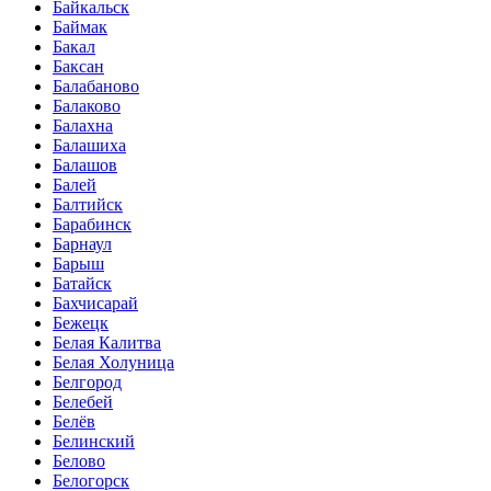
Байкальск
Баймак
Бакал
Баксан
Балабаново
Балаково
Балахна
Балашиха
Балашов
Балей
Балтийск
Барабинск
Барнаул
Барыш
Батайск
Бахчисарай
Бежецк
Белая Калитва
Белая Холуница
Белгород
Белебей
Белёв
Белинский
Белово
Белогорск