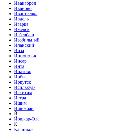
Ивангород
Иваново
Ивантеевка
Ивдель
Игарка
Ижевск
Избербаш
Изобильный
Иланский
Инза
Иннополис
Инсар
Инта
Ипатово
Ирбит
Иркутск
Исилькуль
Искитим
Истра
Ишим
Ишимбай
Й
Йошкар-Ола
К
Кадников