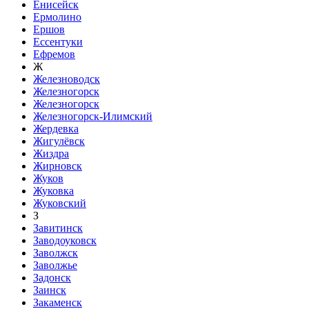
Енисейск
Ермолино
Ершов
Ессентуки
Ефремов
Ж
Железноводск
Железногорск
Железногорск
Железногорск-Илимский
Жердевка
Жигулёвск
Жиздра
Жирновск
Жуков
Жуковка
Жуковский
З
Завитинск
Заводоуковск
Заволжск
Заволжье
Задонск
Заинск
Закаменск