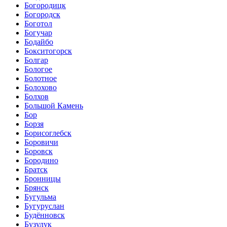
Богородицк
Богородск
Боготол
Богучар
Бодайбо
Бокситогорск
Болгар
Бологое
Болотное
Болохово
Болхов
Большой Камень
Бор
Борзя
Борисоглебск
Боровичи
Боровск
Бородино
Братск
Бронницы
Брянск
Бугульма
Бугуруслан
Будённовск
Бузулук