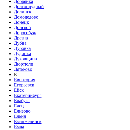
Добрянка
Долгопрудный
Долинск
Домодедово
Донецк
Донской
Дорогобуж
Дрезна
Дубна
Дубовка
Дудинка
Духовщина
Дюртюли
Дятьково
Е
Евпатория
Егорьевск
Ейск
Екатеринбург
Елабуга
Елец
Елизово
Ельня
Еманжелинск
Емва