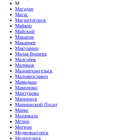
М
Магадан
Магас
Магнитогорск
Майкоп
Майский
Макаров
Макарьев
Макушино
Малая Вишера
Малгобек
Малмыж
Малоархангельск
Малоярославец
Мамадыш
Мамоново
Мантурово
Мариинск
Мариинский Посад
Маркс
Махачкала
Мглин
Мегион
Медвежьегорск
Медногорск