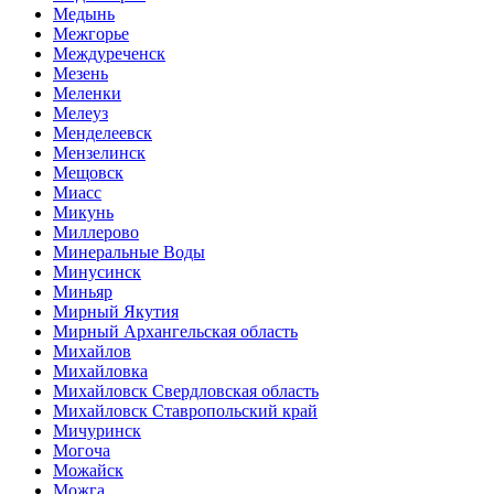
Медынь
Межгорье
Междуреченск
Мезень
Меленки
Мелеуз
Менделеевск
Мензелинск
Мещовск
Миасс
Микунь
Миллерово
Минеральные Воды
Минусинск
Миньяр
Мирный Якутия
Мирный Архангельская область
Михайлов
Михайловка
Михайловск Свердловская область
Михайловск Ставропольский край
Мичуринск
Могоча
Можайск
Можга