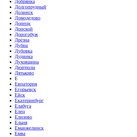
Добрянка
Долгопрудный
Долинск
Домодедово
Донецк
Донской
Дорогобуж
Дрезна
Дубна
Дубовка
Дудинка
Духовщина
Дюртюли
Дятьково
Е
Евпатория
Егорьевск
Ейск
Екатеринбург
Елабуга
Елец
Елизово
Ельня
Еманжелинск
Емва