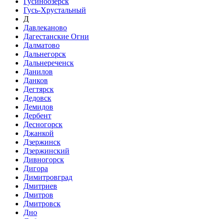
Гусиноозёрск
Гусь-Хрустальный
Д
Давлеканово
Дагестанские Огни
Далматово
Дальнегорск
Дальнереченск
Данилов
Данков
Дегтярск
Дедовск
Демидов
Дербент
Десногорск
Джанкой
Дзержинск
Дзержинский
Дивногорск
Дигора
Димитровград
Дмитриев
Дмитров
Дмитровск
Дно