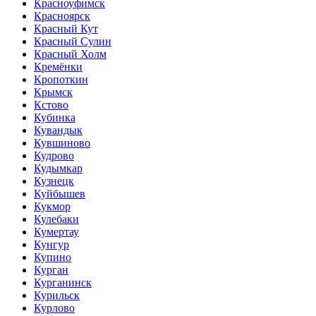
Красноуфимск
Красноярск
Красный Кут
Красный Сулин
Красный Холм
Кремёнки
Кропоткин
Крымск
Кстово
Кубинка
Кувандык
Кувшиново
Кудрово
Кудымкар
Кузнецк
Куйбышев
Кукмор
Кулебаки
Кумертау
Кунгур
Купино
Курган
Курганинск
Курильск
Курлово