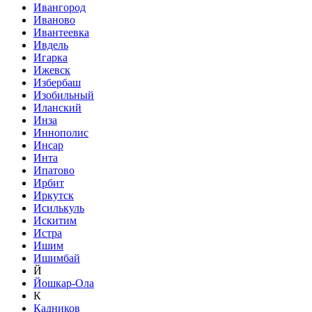
Ивангород
Иваново
Ивантеевка
Ивдель
Игарка
Ижевск
Избербаш
Изобильный
Иланский
Инза
Иннополис
Инсар
Инта
Ипатово
Ирбит
Иркутск
Исилькуль
Искитим
Истра
Ишим
Ишимбай
Й
Йошкар-Ола
К
Кадников