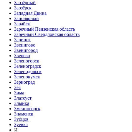
Заозёрный
Заозёрск
Западная Двина
Заполярный
Зарайск
Заречный Пензенская область
Заречный Свердловская область
Заринск
Звенигово
Звенигород
Зверево
Зеленогорск
Зеленоградск
Зеленодольск
Зеленокумск
Зерноград
Зея
Зима
Златоуст
Злынка
Змеиногорск
Знаменск
Зубцов
Зуевка
И