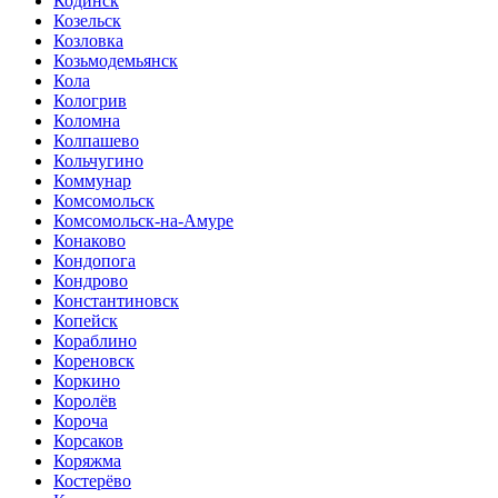
Кодинск
Козельск
Козловка
Козьмодемьянск
Кола
Кологрив
Коломна
Колпашево
Кольчугино
Коммунар
Комсомольск
Комсомольск-на-Амуре
Конаково
Кондопога
Кондрово
Константиновск
Копейск
Кораблино
Кореновск
Коркино
Королёв
Короча
Корсаков
Коряжма
Костерёво