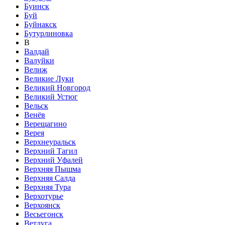
Буинск
Буй
Буйнакск
Бутурлиновка
В
Валдай
Валуйки
Велиж
Великие Луки
Великий Новгород
Великий Устюг
Вельск
Венёв
Верещагино
Верея
Верхнеуральск
Верхний Тагил
Верхний Уфалей
Верхняя Пышма
Верхняя Салда
Верхняя Тура
Верхотурье
Верхоянск
Весьегонск
Ветлуга