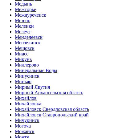
Медынь
Межгорье
Междуреченск
Мезень
Меленки
Мелеуз
Менделеевск
Мензелинск
Мещовск
Миасс
Микунь
Миллерово
Минеральные Воды
Минусинск
Миньяр
Мирный Якутия
Мирный Архангельская область
Михайлов
Михайловка
Михайловск Свердловская область
Михайловск Ставропольский край
Мичуринск
Могоча
Можайск
Можга