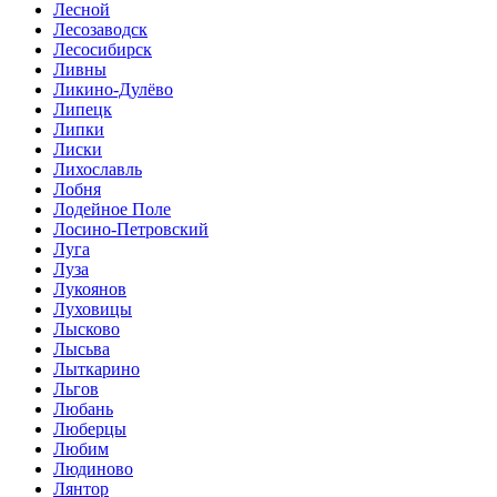
Лесной
Лесозаводск
Лесосибирск
Ливны
Ликино-Дулёво
Липецк
Липки
Лиски
Лихославль
Лобня
Лодейное Поле
Лосино-Петровский
Луга
Луза
Лукоянов
Луховицы
Лысково
Лысьва
Лыткарино
Льгов
Любань
Люберцы
Любим
Людиново
Лянтор