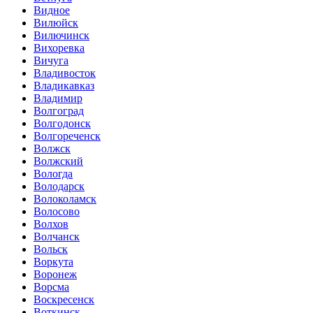
Видное
Вилюйск
Вилючинск
Вихоревка
Вичуга
Владивосток
Владикавказ
Владимир
Волгоград
Волгодонск
Волгореченск
Волжск
Волжский
Вологда
Володарск
Волоколамск
Волосово
Волхов
Волчанск
Вольск
Воркута
Воронеж
Ворсма
Воскресенск
Воткинск