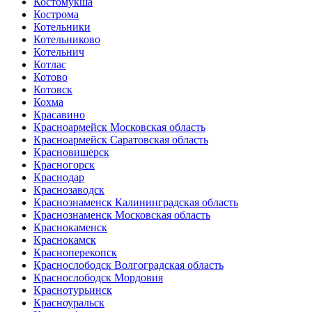
Костомукша
Кострома
Котельники
Котельниково
Котельнич
Котлас
Котово
Котовск
Кохма
Красавино
Красноармейск Московская область
Красноармейск Саратовская область
Красновишерск
Красногорск
Краснодар
Краснозаводск
Краснознаменск Калининградская область
Краснознаменск Московская область
Краснокаменск
Краснокамск
Красноперекопск
Краснослободск Волгоградская область
Краснослободск Мордовия
Краснотурьинск
Красноуральск