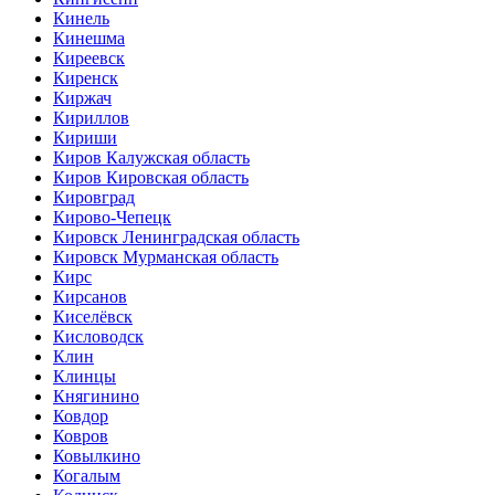
Кинель
Кинешма
Киреевск
Киренск
Киржач
Кириллов
Кириши
Киров Калужская область
Киров Кировская область
Кировград
Кирово-Чепецк
Кировск Ленинградская область
Кировск Мурманская область
Кирс
Кирсанов
Киселёвск
Кисловодск
Клин
Клинцы
Княгинино
Ковдор
Ковров
Ковылкино
Когалым