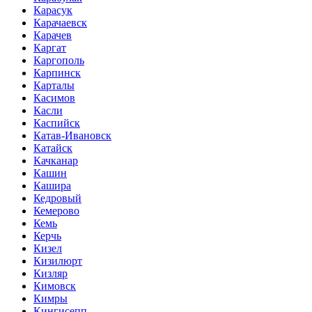
Карасук
Карачаевск
Карачев
Каргат
Каргополь
Карпинск
Карталы
Касимов
Касли
Каспийск
Катав-Ивановск
Катайск
Качканар
Кашин
Кашира
Кедровый
Кемерово
Кемь
Керчь
Кизел
Кизилюрт
Кизляр
Кимовск
Кимры
Кингисепп