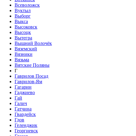
Всеволожск
Вуктыл
Выборг
Выкса
Высоковск
Высоцк
Вытегра
Вышний Волочёк
Вяземский
Вязники
Вязьма
Вятские Поляны
Г
Гаврилов Посад
Гаврилов-Ям
Гагарин
Гаджиево
Гай
Галич
Гатчина
Гвардейск
Гдов
Геленджик
Георгиевск