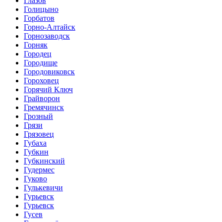
Глазов
Голицыно
Горбатов
Горно-Алтайск
Горнозаводск
Горняк
Городец
Городище
Городовиковск
Гороховец
Горячий Ключ
Грайворон
Гремячинск
Грозный
Грязи
Грязовец
Губаха
Губкин
Губкинский
Гудермес
Гуково
Гулькевичи
Гурьевск
Гурьевск
Гусев