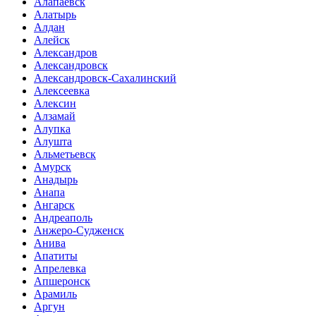
Алапаевск
Алатырь
Алдан
Алейск
Александров
Александровск
Александровск-Сахалинский
Алексеевка
Алексин
Алзамай
Алупка
Алушта
Альметьевск
Амурск
Анадырь
Анапа
Ангарск
Андреаполь
Анжеро-Судженск
Анива
Апатиты
Апрелевка
Апшеронск
Арамиль
Аргун