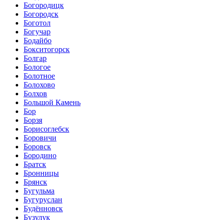
Богородицк
Богородск
Боготол
Богучар
Бодайбо
Бокситогорск
Болгар
Бологое
Болотное
Болохово
Болхов
Большой Камень
Бор
Борзя
Борисоглебск
Боровичи
Боровск
Бородино
Братск
Бронницы
Брянск
Бугульма
Бугуруслан
Будённовск
Бузулук