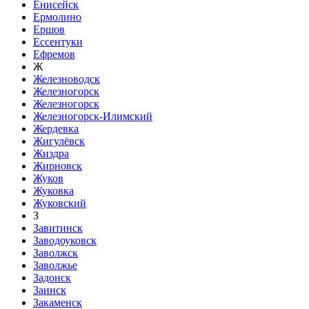
Енисейск
Ермолино
Ершов
Ессентуки
Ефремов
Ж
Железноводск
Железногорск
Железногорск
Железногорск-Илимский
Жердевка
Жигулёвск
Жиздра
Жирновск
Жуков
Жуковка
Жуковский
З
Завитинск
Заводоуковск
Заволжск
Заволжье
Задонск
Заинск
Закаменск