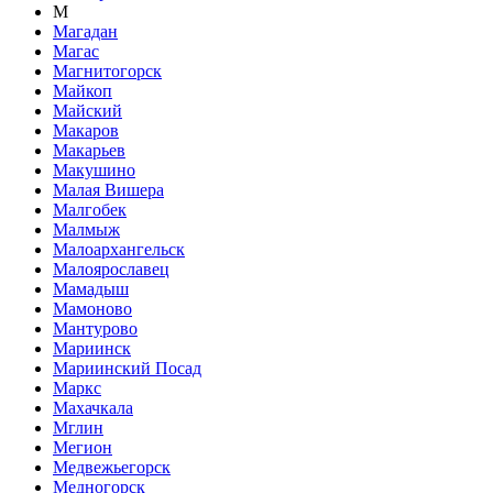
М
Магадан
Магас
Магнитогорск
Майкоп
Майский
Макаров
Макарьев
Макушино
Малая Вишера
Малгобек
Малмыж
Малоархангельск
Малоярославец
Мамадыш
Мамоново
Мантурово
Мариинск
Мариинский Посад
Маркс
Махачкала
Мглин
Мегион
Медвежьегорск
Медногорск