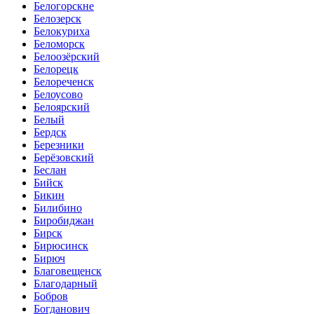
Белогорскне
Белозерск
Белокуриха
Беломорск
Белоозёрский
Белорецк
Белореченск
Белоусово
Белоярский
Белый
Бердск
Березники
Берёзовский
Беслан
Бийск
Бикин
Билибино
Биробиджан
Бирск
Бирюсинск
Бирюч
Благовещенск
Благодарный
Бобров
Богданович