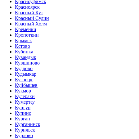
Красноуфимск
Красноярск
Красный Кут
Красный Сулин
Красный Холм
Кремёнки
Кропоткин
Крымск
Кстово
Кубинка
Кувандык
Кувшиново
Кудрово
Кудымкар
Кузнецк
Куйбышев
Кукмор
Кулебаки
Кумертау
Кунгур
Купино
Курган
Курганинск
Курильск
Курлово