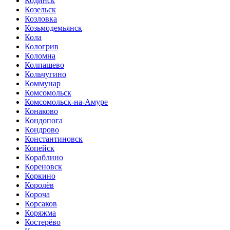
Кодинск
Козельск
Козловка
Козьмодемьянск
Кола
Кологрив
Коломна
Колпашево
Кольчугино
Коммунар
Комсомольск
Комсомольск-на-Амуре
Конаково
Кондопога
Кондрово
Константиновск
Копейск
Кораблино
Кореновск
Коркино
Королёв
Короча
Корсаков
Коряжма
Костерёво