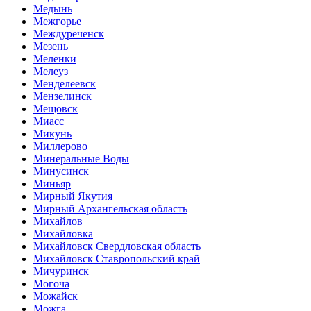
Медынь
Межгорье
Междуреченск
Мезень
Меленки
Мелеуз
Менделеевск
Мензелинск
Мещовск
Миасс
Микунь
Миллерово
Минеральные Воды
Минусинск
Миньяр
Мирный Якутия
Мирный Архангельская область
Михайлов
Михайловка
Михайловск Свердловская область
Михайловск Ставропольский край
Мичуринск
Могоча
Можайск
Можга