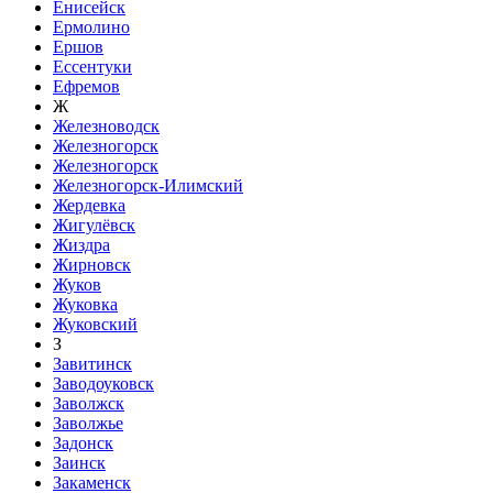
Енисейск
Ермолино
Ершов
Ессентуки
Ефремов
Ж
Железноводск
Железногорск
Железногорск
Железногорск-Илимский
Жердевка
Жигулёвск
Жиздра
Жирновск
Жуков
Жуковка
Жуковский
З
Завитинск
Заводоуковск
Заволжск
Заволжье
Задонск
Заинск
Закаменск