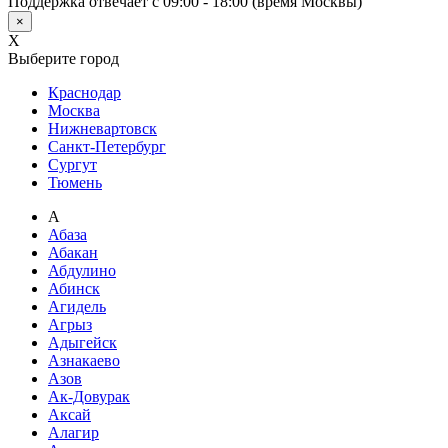
Поддержка отвечает с 09:00 - 18:00 (время Москвы)
×
X
Выберите город
Краснодар
Москва
Нижневартовск
Санкт-Петербург
Сургут
Тюмень
А
Абаза
Абакан
Абдулино
Абинск
Агидель
Агрыз
Адыгейск
Азнакаево
Азов
Ак-Довурак
Аксай
Алагир