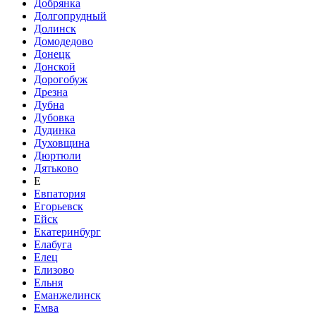
Добрянка
Долгопрудный
Долинск
Домодедово
Донецк
Донской
Дорогобуж
Дрезна
Дубна
Дубовка
Дудинка
Духовщина
Дюртюли
Дятьково
Е
Евпатория
Егорьевск
Ейск
Екатеринбург
Елабуга
Елец
Елизово
Ельня
Еманжелинск
Емва