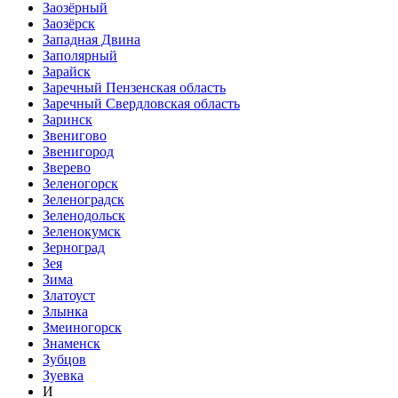
Заозёрный
Заозёрск
Западная Двина
Заполярный
Зарайск
Заречный Пензенская область
Заречный Свердловская область
Заринск
Звенигово
Звенигород
Зверево
Зеленогорск
Зеленоградск
Зеленодольск
Зеленокумск
Зерноград
Зея
Зима
Златоуст
Злынка
Змеиногорск
Знаменск
Зубцов
Зуевка
И