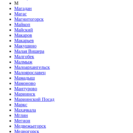
М
Магадан
Магас
Магнитогорск
Майкоп
Майский
Макаров
Макарьев
Макушино
Малая Вишера
Малгобек
Малмыж
Малоархангельск
Малоярославец
Мамадыш
Мамоново
Мантурово
Мариинск
Мариинский Посад
Маркс
Махачкала
Мглин
Мегион
Медвежьегорск
Медногорск