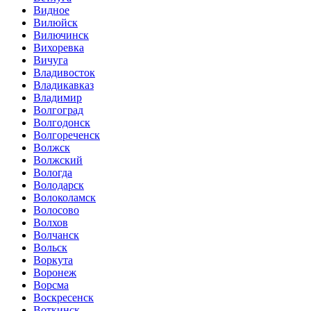
Видное
Вилюйск
Вилючинск
Вихоревка
Вичуга
Владивосток
Владикавказ
Владимир
Волгоград
Волгодонск
Волгореченск
Волжск
Волжский
Вологда
Володарск
Волоколамск
Волосово
Волхов
Волчанск
Вольск
Воркута
Воронеж
Ворсма
Воскресенск
Воткинск