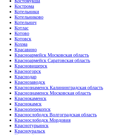
Костомукша
Кострома
Котельники
Котельниково
Котельнич
Котлас
Котово
Котовск
Кохма
Красавино
Красноармейск Московская область
Красноармейск Саратовская область
Красновишерск
Красногорск
Краснодар
Краснозаводск
Краснознаменск Калининградская область
Краснознаменск Московская область
Краснокаменск
Краснокамск
Красноперекопск
Краснослободск Волгоградская область
Краснослободск Мордовия
Краснотурьинск
Красноуральск