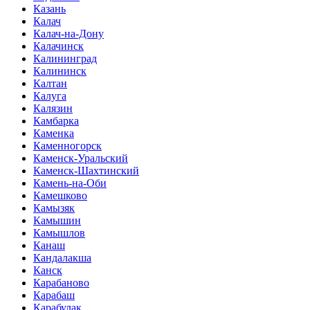
Казань
Калач
Калач-на-Дону
Калачинск
Калининград
Калининск
Калтан
Калуга
Калязин
Камбарка
Каменка
Каменногорск
Каменск-Уральский
Каменск-Шахтинский
Камень-на-Оби
Камешково
Камызяк
Камышин
Камышлов
Канаш
Кандалакша
Канск
Карабаново
Карабаш
Карабулак