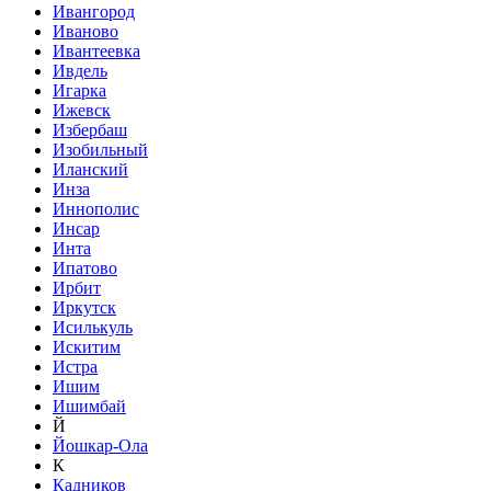
Ивангород
Иваново
Ивантеевка
Ивдель
Игарка
Ижевск
Избербаш
Изобильный
Иланский
Инза
Иннополис
Инсар
Инта
Ипатово
Ирбит
Иркутск
Исилькуль
Искитим
Истра
Ишим
Ишимбай
Й
Йошкар-Ола
К
Кадников