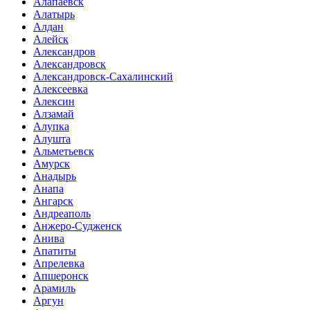
Алапаевск
Алатырь
Алдан
Алейск
Александров
Александровск
Александровск-Сахалинский
Алексеевка
Алексин
Алзамай
Алупка
Алушта
Альметьевск
Амурск
Анадырь
Анапа
Ангарск
Андреаполь
Анжеро-Судженск
Анива
Апатиты
Апрелевка
Апшеронск
Арамиль
Аргун