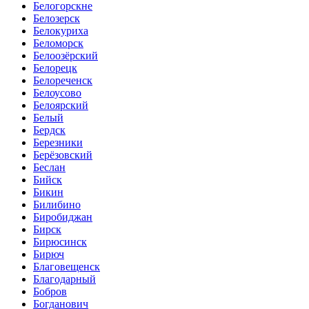
Белогорскне
Белозерск
Белокуриха
Беломорск
Белоозёрский
Белорецк
Белореченск
Белоусово
Белоярский
Белый
Бердск
Березники
Берёзовский
Беслан
Бийск
Бикин
Билибино
Биробиджан
Бирск
Бирюсинск
Бирюч
Благовещенск
Благодарный
Бобров
Богданович