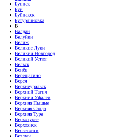
Буинск
Буй
Буйнакск
Бутурлиновка
В
Валдай
Валуйки
Велиж
Великие Луки
Великий Новгород
Великий Устюг
Вельск
Венёв
Верещагино
Верея
Верхнеуральск
Верхний Тагил
Верхний Уфалей
Верхняя Пышма
Верхняя Салда
Верхняя Тура
Верхотурье
Верхоянск
Весьегонск
Ветлуга