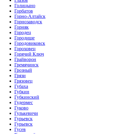
Глазов
Голицыно
Горбатов
Горно-Алтайск
Горнозаводск
Горняк
Городец
Городище
Городовиковск
Гороховец
Горячий Ключ
Грайворон
Гремячинск
Грозный
Грязи
Грязовец
Губаха
Губкин
Губкинский
Гудермес
Гуково
Гулькевичи
Гурьевск
Гурьевск
Гусев