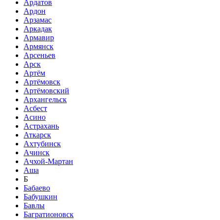
Ардатов
Ардон
Арзамас
Аркадак
Армавир
Армянск
Арсеньев
Арск
Артём
Артёмовск
Артёмовский
Архангельск
Асбест
Асино
Астрахань
Аткарск
Ахтубинск
Ачинск
Ачхой-Мартан
Аша
Б
Бабаево
Бабушкин
Бавлы
Багратионовск