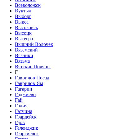
Всеволожск
Вуктыл
Выборг
Выкса
Высоковск
Высоцк
Вытегра
Вышний Волочёк
Вяземский
Вязники
Вязьма
Вятские Поляны
Г
Гаврилов Посад
Гаврилов-Ям
Гагарин
Гаджиево
Гай
Галич
Гатчина
Гвардейск
Гдов
Геленджик
Георгиевск