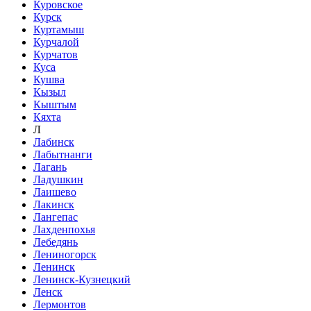
Куровское
Курск
Куртамыш
Курчалой
Курчатов
Куса
Кушва
Кызыл
Кыштым
Кяхта
Л
Лабинск
Лабытнанги
Лагань
Ладушкин
Лаишево
Лакинск
Лангепас
Лахденпохья
Лебедянь
Лениногорск
Ленинск
Ленинск-Кузнецкий
Ленск
Лермонтов