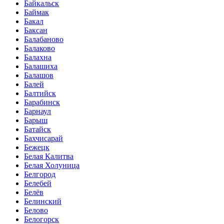
Байкальск
Баймак
Бакал
Баксан
Балабаново
Балаково
Балахна
Балашиха
Балашов
Балей
Балтийск
Барабинск
Барнаул
Барыш
Батайск
Бахчисарай
Бежецк
Белая Калитва
Белая Холуница
Белгород
Белебей
Белёв
Белинский
Белово
Белогорск