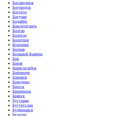
Богородицк
Богородск
Боготол
Богучар
Бодайбо
Бокситогорск
Болгар
Бологое
Болотное
Болохово
Болхов
Большой Камень
Бор
Борзя
Борисоглебск
Боровичи
Боровск
Бородино
Братск
Бронницы
Брянск
Бугульма
Бугуруслан
Будённовск
Бузулук