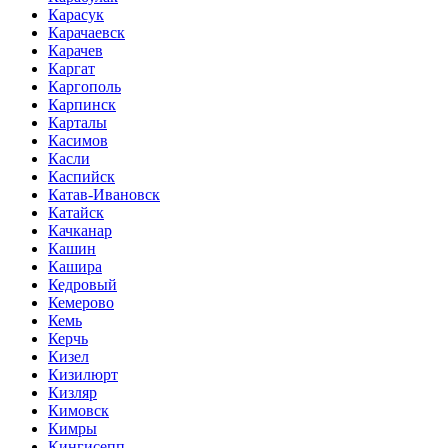
Карасук
Карачаевск
Карачев
Каргат
Каргополь
Карпинск
Карталы
Касимов
Касли
Каспийск
Катав-Ивановск
Катайск
Качканар
Кашин
Кашира
Кедровый
Кемерово
Кемь
Керчь
Кизел
Кизилюрт
Кизляр
Кимовск
Кимры
Кингисепп