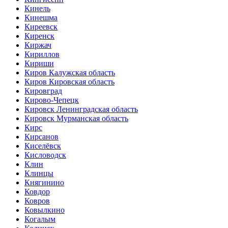
Кинель
Кинешма
Киреевск
Киренск
Киржач
Кириллов
Кириши
Киров Калужская область
Киров Кировская область
Кировград
Кирово-Чепецк
Кировск Ленинградская область
Кировск Мурманская область
Кирс
Кирсанов
Киселёвск
Кисловодск
Клин
Клинцы
Княгинино
Ковдор
Ковров
Ковылкино
Когалым