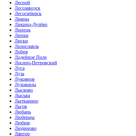
Лесной
Лесозаводск
Лесосибирск
Ливны
Ликино-Дулёво
Липецк
Липки
Лиски
Лихославль
Лобня
Лодейное Поле
Лосино-Петровский
Луга
Луза
Лукоянов
Луховицы
Лысково
Лысьва
Лыткарино
Льгов
Любань
Люберцы
Любим
Людиново
Лянтор