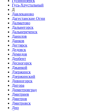
Гусиноозёрск
Гусь-Хрустальный
Д
Давлеканово
Дагестанские Огни
Далматово
Дальнегорск
Дальнереченск
Данилов
Данков
Дегтярск
Дедовск
Демидов
Дербент
Десногорск
Джанкой
Дзержинск
Дзержинский
Дивногорск
Дигора
Димитровград
Дмитриев
Дмитров
Дмитровск
Дно