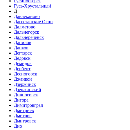
Гусиноозёрск
Гусь-Хрустальный
Д
Давлеканово
Дагестанские Огни
Далматово
Дальнегорск
Дальнереченск
Данилов
Данков
Дегтярск
Дедовск
Демидов
Дербент
Десногорск
Джанкой
Дзержинск
Дзержинский
Дивногорск
Дигора
Димитровград
Дмитриев
Дмитров
Дмитровск
Дно