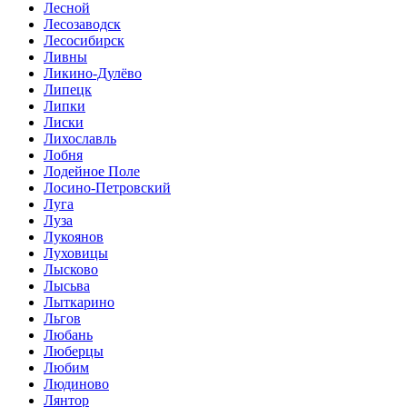
Лесной
Лесозаводск
Лесосибирск
Ливны
Ликино-Дулёво
Липецк
Липки
Лиски
Лихославль
Лобня
Лодейное Поле
Лосино-Петровский
Луга
Луза
Лукоянов
Луховицы
Лысково
Лысьва
Лыткарино
Льгов
Любань
Люберцы
Любим
Людиново
Лянтор