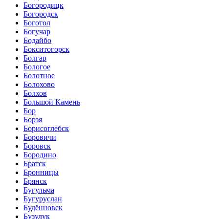
Богородицк
Богородск
Боготол
Богучар
Бодайбо
Бокситогорск
Болгар
Бологое
Болотное
Болохово
Болхов
Большой Камень
Бор
Борзя
Борисоглебск
Боровичи
Боровск
Бородино
Братск
Бронницы
Брянск
Бугульма
Бугуруслан
Будённовск
Бузулук