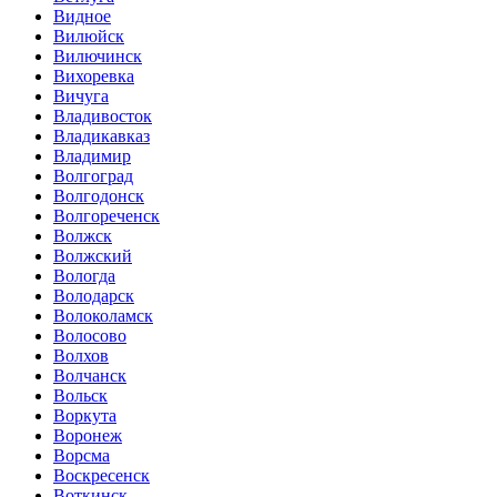
Видное
Вилюйск
Вилючинск
Вихоревка
Вичуга
Владивосток
Владикавказ
Владимир
Волгоград
Волгодонск
Волгореченск
Волжск
Волжский
Вологда
Володарск
Волоколамск
Волосово
Волхов
Волчанск
Вольск
Воркута
Воронеж
Ворсма
Воскресенск
Воткинск