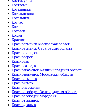
Костомукша
Кострома
Котельники
Котельниково
Котельнич
Котлас
Котово
Котовск
Кохма
Красавино
Красноармейск Московская область
Красноармейск Саратовская область
Красновишерск
Красногорск
Краснодар
Краснозаводск
Краснознаменск Калининградская область
Краснознаменск Московская область
Краснокаменск
Краснокамск
Красноперекопск
Краснослободск Волгоградская область
Краснослободск Мордовия
Краснотурьинск
Красноуральск