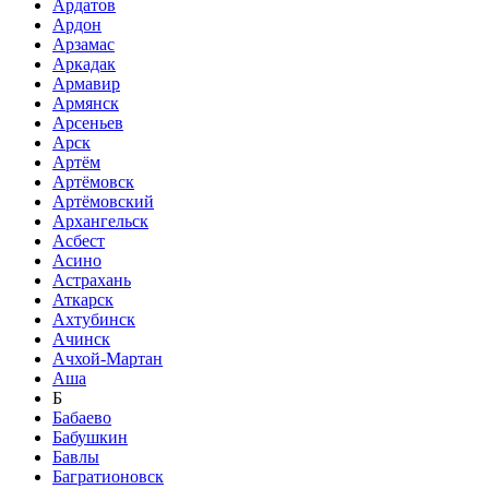
Ардатов
Ардон
Арзамас
Аркадак
Армавир
Армянск
Арсеньев
Арск
Артём
Артёмовск
Артёмовский
Архангельск
Асбест
Асино
Астрахань
Аткарск
Ахтубинск
Ачинск
Ачхой-Мартан
Аша
Б
Бабаево
Бабушкин
Бавлы
Багратионовск