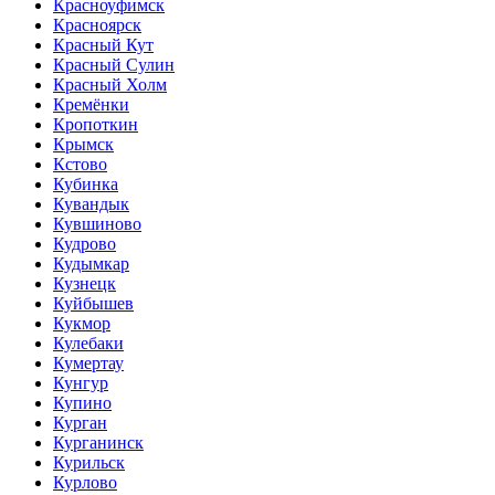
Красноуфимск
Красноярск
Красный Кут
Красный Сулин
Красный Холм
Кремёнки
Кропоткин
Крымск
Кстово
Кубинка
Кувандык
Кувшиново
Кудрово
Кудымкар
Кузнецк
Куйбышев
Кукмор
Кулебаки
Кумертау
Кунгур
Купино
Курган
Курганинск
Курильск
Курлово