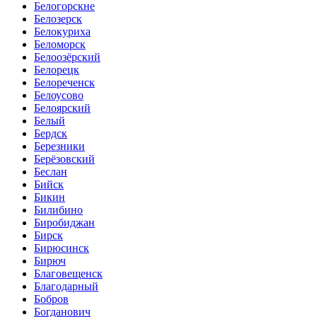
Белогорскне
Белозерск
Белокуриха
Беломорск
Белоозёрский
Белорецк
Белореченск
Белоусово
Белоярский
Белый
Бердск
Березники
Берёзовский
Беслан
Бийск
Бикин
Билибино
Биробиджан
Бирск
Бирюсинск
Бирюч
Благовещенск
Благодарный
Бобров
Богданович