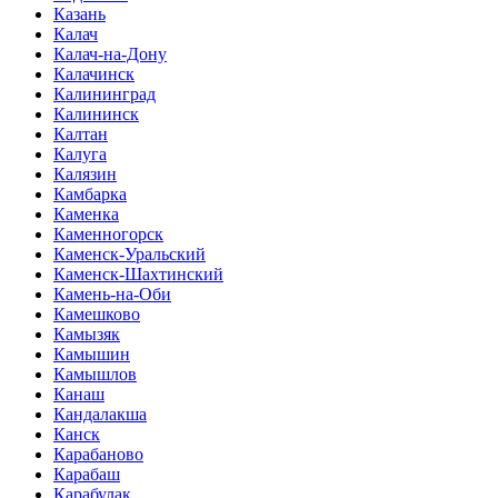
Казань
Калач
Калач-на-Дону
Калачинск
Калининград
Калининск
Калтан
Калуга
Калязин
Камбарка
Каменка
Каменногорск
Каменск-Уральский
Каменск-Шахтинский
Камень-на-Оби
Камешково
Камызяк
Камышин
Камышлов
Канаш
Кандалакша
Канск
Карабаново
Карабаш
Карабулак