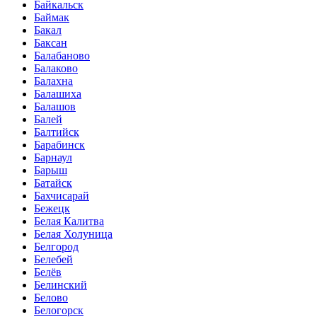
Байкальск
Баймак
Бакал
Баксан
Балабаново
Балаково
Балахна
Балашиха
Балашов
Балей
Балтийск
Барабинск
Барнаул
Барыш
Батайск
Бахчисарай
Бежецк
Белая Калитва
Белая Холуница
Белгород
Белебей
Белёв
Белинский
Белово
Белогорск