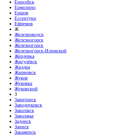
Енисейск
Ермолино
Ершов
Ессентуки
Ефремов
Ж
Железноводск
Железногорск
Железногорск
Железногорск-Илимский
Жердевка
Жигулёвск
Жиздра
Жирновск
Жуков
Жуковка
Жуковский
З
Завитинск
Заводоуковск
Заволжск
Заволжье
Задонск
Заинск
Закаменск