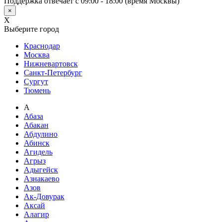
Поддержка отвечает с 09:00 - 18:00 (время Москвы)
×
X
Выберите город
Краснодар
Москва
Нижневартовск
Санкт-Петербург
Сургут
Тюмень
А
Абаза
Абакан
Абдулино
Абинск
Агидель
Агрыз
Адыгейск
Азнакаево
Азов
Ак-Довурак
Аксай
Алагир