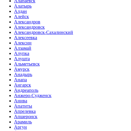
Алапаевск
Алатырь
Алдан
Алейск
Александров
Александровск
Александровск-Сахалинский
Алексеевка
Алексин
Алзамай
Алупка
Алушта
Альметьевск
Амурск
Анадырь
Анапа
Ангарск
Андреаполь
Анжеро-Судженск
Анива
Апатиты
Апрелевка
Апшеронск
Арамиль
Аргун