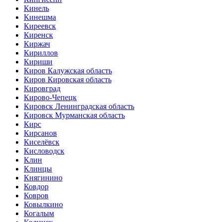
Кинель
Кинешма
Киреевск
Киренск
Киржач
Кириллов
Кириши
Киров Калужская область
Киров Кировская область
Кировград
Кирово-Чепецк
Кировск Ленинградская область
Кировск Мурманская область
Кирс
Кирсанов
Киселёвск
Кисловодск
Клин
Клинцы
Княгинино
Ковдор
Ковров
Ковылкино
Когалым