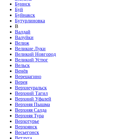
Буинск
Буй
Буйнакск
Бутурлиновка
В
Валдай
Валуйки
Велиж
Великие Луки
Великий Новгород
Великий Устюг
Вельск
Венёв
Верещагино
Верея
Верхнеуральск
Верхний Тагил
Верхний Уфалей
Верхняя Пышма
Верхняя Салда
Верхняя Тура
Верхотурье
Верхоянск
Весьегонск
Ветлуга