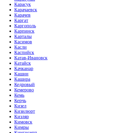
Карасук
Карачаевск
Карачев
Каргат
Каргополь
Карпинск
Карталы
Касимов
Касли
Каспийск
Катав-Ивановск
Катайск
Качканар
Кашин
Кашира
Кедровый
Кемерово
Кемь
Керчь
Кизел
Кизилюрт
Кизляр
Кимовск
Кимры
Кингисепп