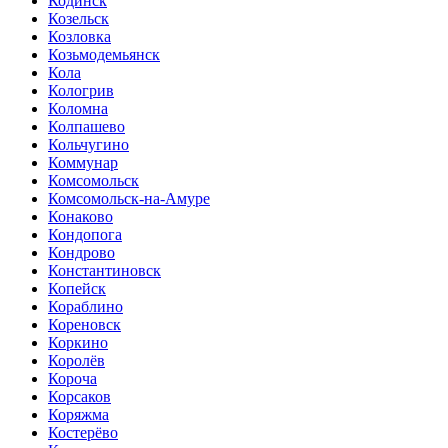
Кодинск
Козельск
Козловка
Козьмодемьянск
Кола
Кологрив
Коломна
Колпашево
Кольчугино
Коммунар
Комсомольск
Комсомольск-на-Амуре
Конаково
Кондопога
Кондрово
Константиновск
Копейск
Кораблино
Кореновск
Коркино
Королёв
Короча
Корсаков
Коряжма
Костерёво