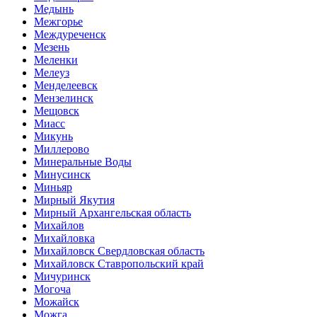
Медынь
Межгорье
Междуреченск
Мезень
Меленки
Мелеуз
Менделеевск
Мензелинск
Мещовск
Миасс
Микунь
Миллерово
Минеральные Воды
Минусинск
Миньяр
Мирный Якутия
Мирный Архангельская область
Михайлов
Михайловка
Михайловск Свердловская область
Михайловск Ставропольский край
Мичуринск
Могоча
Можайск
Можга