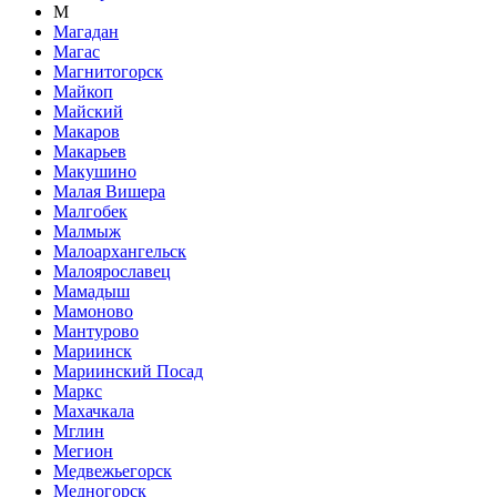
М
Магадан
Магас
Магнитогорск
Майкоп
Майский
Макаров
Макарьев
Макушино
Малая Вишера
Малгобек
Малмыж
Малоархангельск
Малоярославец
Мамадыш
Мамоново
Мантурово
Мариинск
Мариинский Посад
Маркс
Махачкала
Мглин
Мегион
Медвежьегорск
Медногорск