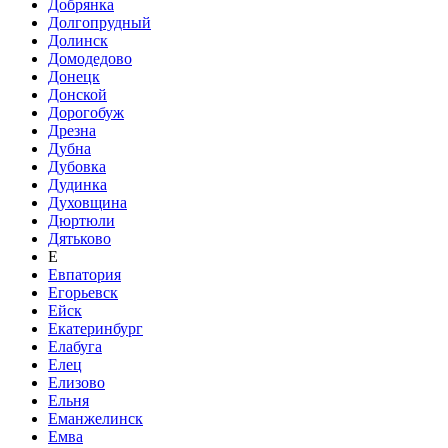
Добрянка
Долгопрудный
Долинск
Домодедово
Донецк
Донской
Дорогобуж
Дрезна
Дубна
Дубовка
Дудинка
Духовщина
Дюртюли
Дятьково
Е
Евпатория
Егорьевск
Ейск
Екатеринбург
Елабуга
Елец
Елизово
Ельня
Еманжелинск
Емва