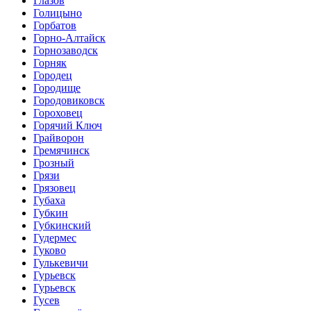
Глазов
Голицыно
Горбатов
Горно-Алтайск
Горнозаводск
Горняк
Городец
Городище
Городовиковск
Гороховец
Горячий Ключ
Грайворон
Гремячинск
Грозный
Грязи
Грязовец
Губаха
Губкин
Губкинский
Гудермес
Гуково
Гулькевичи
Гурьевск
Гурьевск
Гусев