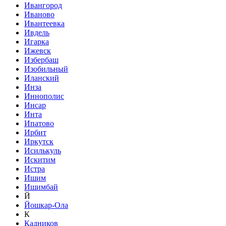
Ивангород
Иваново
Ивантеевка
Ивдель
Игарка
Ижевск
Избербаш
Изобильный
Иланский
Инза
Иннополис
Инсар
Инта
Ипатово
Ирбит
Иркутск
Исилькуль
Искитим
Истра
Ишим
Ишимбай
Й
Йошкар-Ола
К
Кадников