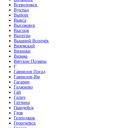
Всеволожск
Вуктыл
Выборг
Выкса
Высоковск
Высоцк
Вытегра
Вышний Волочёк
Вяземский
Вязники
Вязьма
Вятские Поляны
Г
Гаврилов Посад
Гаврилов-Ям
Гагарин
Гаджиево
Гай
Галич
Гатчина
Гвардейск
Гдов
Геленджик
Георгиевск