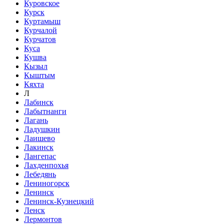
Куровское
Курск
Куртамыш
Курчалой
Курчатов
Куса
Кушва
Кызыл
Кыштым
Кяхта
Л
Лабинск
Лабытнанги
Лагань
Ладушкин
Лаишево
Лакинск
Лангепас
Лахденпохья
Лебедянь
Лениногорск
Ленинск
Ленинск-Кузнецкий
Ленск
Лермонтов