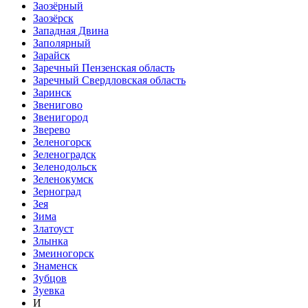
Заозёрный
Заозёрск
Западная Двина
Заполярный
Зарайск
Заречный Пензенская область
Заречный Свердловская область
Заринск
Звенигово
Звенигород
Зверево
Зеленогорск
Зеленоградск
Зеленодольск
Зеленокумск
Зерноград
Зея
Зима
Златоуст
Злынка
Змеиногорск
Знаменск
Зубцов
Зуевка
И