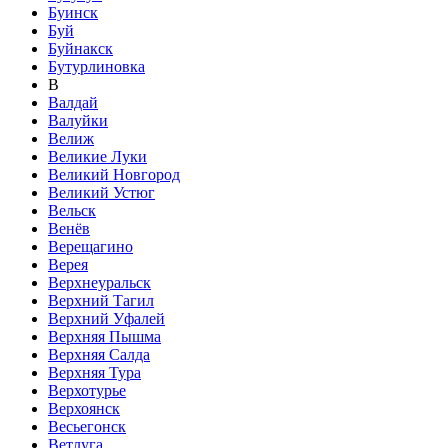
Буинск
Буй
Буйнакск
Бутурлиновка
В
Валдай
Валуйки
Велиж
Великие Луки
Великий Новгород
Великий Устюг
Вельск
Венёв
Верещагино
Верея
Верхнеуральск
Верхний Тагил
Верхний Уфалей
Верхняя Пышма
Верхняя Салда
Верхняя Тура
Верхотурье
Верхоянск
Весьегонск
Ветлуга