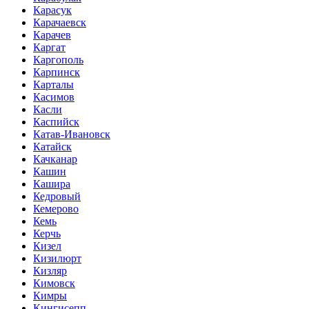
Карасук
Карачаевск
Карачев
Каргат
Каргополь
Карпинск
Карталы
Касимов
Касли
Каспийск
Катав-Ивановск
Катайск
Качканар
Кашин
Кашира
Кедровый
Кемерово
Кемь
Керчь
Кизел
Кизилюрт
Кизляр
Кимовск
Кимры
Кингисепп