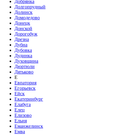
Добрянка
Долгопрудный
Долинск
Домодедово
Донецк
Донской
Дорогобуж
Дрезна
Дубна
Дубовка
Дудинка
Духовщина
Дюртюли
Дятьково
Е
Евпатория
Егорьевск
Ейск
Екатеринбург
Елабуга
Елец
Елизово
Ельня
Еманжелинск
Емва