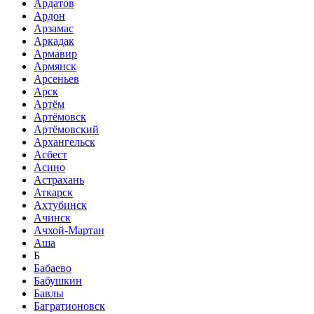
Ардатов
Ардон
Арзамас
Аркадак
Армавир
Армянск
Арсеньев
Арск
Артём
Артёмовск
Артёмовский
Архангельск
Асбест
Асино
Астрахань
Аткарск
Ахтубинск
Ачинск
Ачхой-Мартан
Аша
Б
Бабаево
Бабушкин
Бавлы
Багратионовск