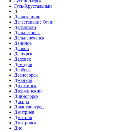
Гусиноозёрск
Гусь-Хрустальный
Д
Давлеканово
Дагестанские Огни
Далматово
Дальнегорск
Дальнереченск
Данилов
Данков
Дегтярск
Дедовск
Демидов
Дербент
Десногорск
Джанкой
Дзержинск
Дзержинский
Дивногорск
Дигора
Димитровград
Дмитриев
Дмитров
Дмитровск
Дно