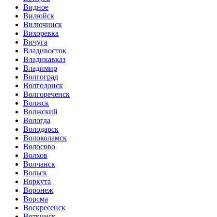
Видное
Вилюйск
Вилючинск
Вихоревка
Вичуга
Владивосток
Владикавказ
Владимир
Волгоград
Волгодонск
Волгореченск
Волжск
Волжский
Вологда
Володарск
Волоколамск
Волосово
Волхов
Волчанск
Вольск
Воркута
Воронеж
Ворсма
Воскресенск
Воткинск