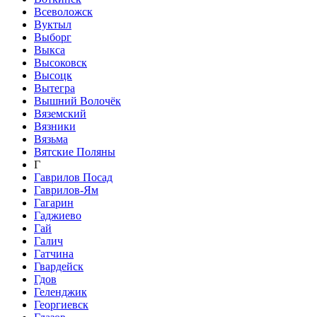
Всеволожск
Вуктыл
Выборг
Выкса
Высоковск
Высоцк
Вытегра
Вышний Волочёк
Вяземский
Вязники
Вязьма
Вятские Поляны
Г
Гаврилов Посад
Гаврилов-Ям
Гагарин
Гаджиево
Гай
Галич
Гатчина
Гвардейск
Гдов
Геленджик
Георгиевск