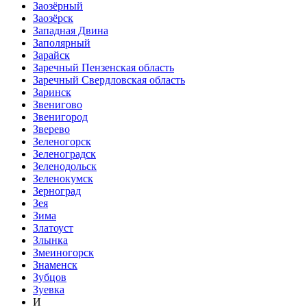
Заозёрный
Заозёрск
Западная Двина
Заполярный
Зарайск
Заречный Пензенская область
Заречный Свердловская область
Заринск
Звенигово
Звенигород
Зверево
Зеленогорск
Зеленоградск
Зеленодольск
Зеленокумск
Зерноград
Зея
Зима
Златоуст
Злынка
Змеиногорск
Знаменск
Зубцов
Зуевка
И