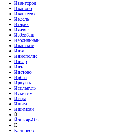
Ивангород
Иваново
Ивантеевка
Ивдель
Игарка
Ижевск
Избербаш
Изобильный
Иланский
Инза
Иннополис
Инсар
Инта
Ипатово
Ирбит
Иркутск
Исилькуль
Искитим
Истра
Ишим
Ишимбай
Й
Йошкар-Ола
К
Кадников