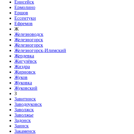
Енисейск
Ермолино
Ершов
Ессентуки
Ефремов
Ж
Железноводск
Железногорск
Железногорск
Железногорск-Илимский
Жердевка
Жигулёвск
Жиздра
Жирновск
Жуков
Жуковка
Жуковский
З
Завитинск
Заводоуковск
Заволжск
Заволжье
Задонск
Заинск
Закаменск