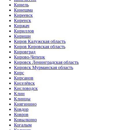
Кинель
Кинешма
Киреевск
Киренск
Киржач
Кириллов
Кириши
Киров Калужская область
Киров Кировская область
Кировград
Кирово-Чепецк
Кировск Ленинградская область
Кировск Мурманская область
Кирс
Кирсанов
Киселёвск
Кисловодск
Клин
Клинцы
Княгинино
Ковдор
Ковров
Ковылкино
Когалым