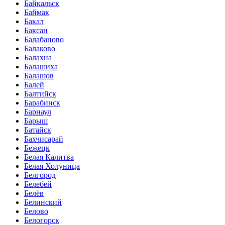
Байкальск
Баймак
Бакал
Баксан
Балабаново
Балаково
Балахна
Балашиха
Балашов
Балей
Балтийск
Барабинск
Барнаул
Барыш
Батайск
Бахчисарай
Бежецк
Белая Калитва
Белая Холуница
Белгород
Белебей
Белёв
Белинский
Белово
Белогорск