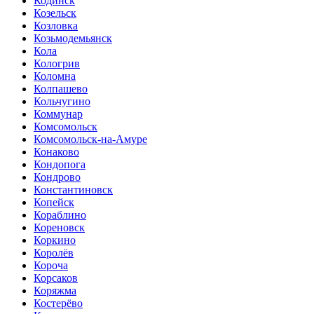
Кодинск
Козельск
Козловка
Козьмодемьянск
Кола
Кологрив
Коломна
Колпашево
Кольчугино
Коммунар
Комсомольск
Комсомольск-на-Амуре
Конаково
Кондопога
Кондрово
Константиновск
Копейск
Кораблино
Кореновск
Коркино
Королёв
Короча
Корсаков
Коряжма
Костерёво