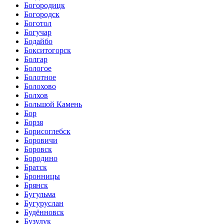
Богородицк
Богородск
Боготол
Богучар
Бодайбо
Бокситогорск
Болгар
Бологое
Болотное
Болохово
Болхов
Большой Камень
Бор
Борзя
Борисоглебск
Боровичи
Боровск
Бородино
Братск
Бронницы
Брянск
Бугульма
Бугуруслан
Будённовск
Бузулук