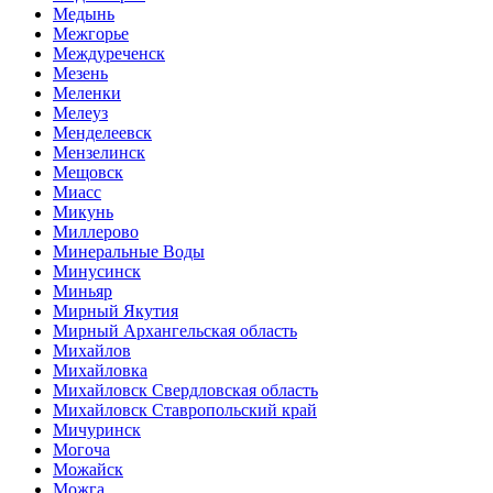
Медынь
Межгорье
Междуреченск
Мезень
Меленки
Мелеуз
Менделеевск
Мензелинск
Мещовск
Миасс
Микунь
Миллерово
Минеральные Воды
Минусинск
Миньяр
Мирный Якутия
Мирный Архангельская область
Михайлов
Михайловка
Михайловск Свердловская область
Михайловск Ставропольский край
Мичуринск
Могоча
Можайск
Можга