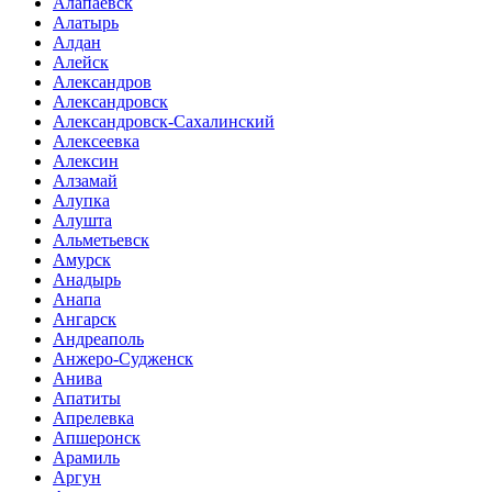
Алапаевск
Алатырь
Алдан
Алейск
Александров
Александровск
Александровск-Сахалинский
Алексеевка
Алексин
Алзамай
Алупка
Алушта
Альметьевск
Амурск
Анадырь
Анапа
Ангарск
Андреаполь
Анжеро-Судженск
Анива
Апатиты
Апрелевка
Апшеронск
Арамиль
Аргун