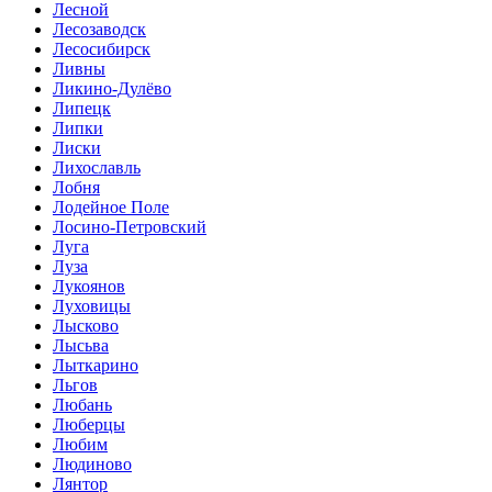
Лесной
Лесозаводск
Лесосибирск
Ливны
Ликино-Дулёво
Липецк
Липки
Лиски
Лихославль
Лобня
Лодейное Поле
Лосино-Петровский
Луга
Луза
Лукоянов
Луховицы
Лысково
Лысьва
Лыткарино
Льгов
Любань
Люберцы
Любим
Людиново
Лянтор