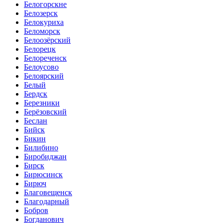
Белогорскне
Белозерск
Белокуриха
Беломорск
Белоозёрский
Белорецк
Белореченск
Белоусово
Белоярский
Белый
Бердск
Березники
Берёзовский
Беслан
Бийск
Бикин
Билибино
Биробиджан
Бирск
Бирюсинск
Бирюч
Благовещенск
Благодарный
Бобров
Богданович