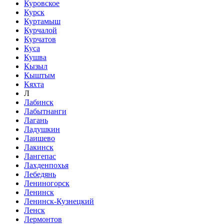
Куровское
Курск
Куртамыш
Курчалой
Курчатов
Куса
Кушва
Кызыл
Кыштым
Кяхта
Л
Лабинск
Лабытнанги
Лагань
Ладушкин
Лаишево
Лакинск
Лангепас
Лахденпохья
Лебедянь
Лениногорск
Ленинск
Ленинск-Кузнецкий
Ленск
Лермонтов