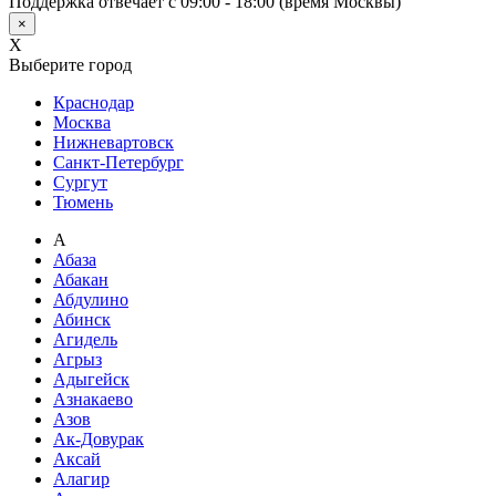
Поддержка отвечает с 09:00 - 18:00 (время Москвы)
×
X
Выберите город
Краснодар
Москва
Нижневартовск
Санкт-Петербург
Сургут
Тюмень
А
Абаза
Абакан
Абдулино
Абинск
Агидель
Агрыз
Адыгейск
Азнакаево
Азов
Ак-Довурак
Аксай
Алагир