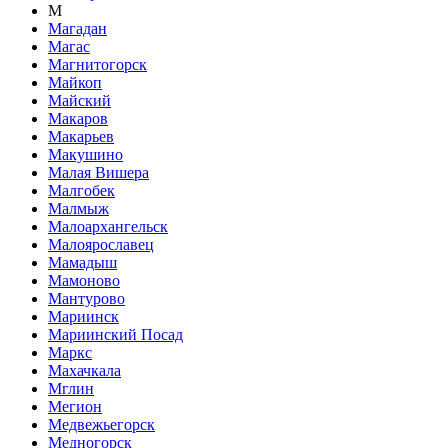
М
Магадан
Магас
Магнитогорск
Майкоп
Майский
Макаров
Макарьев
Макушино
Малая Вишера
Малгобек
Малмыж
Малоархангельск
Малоярославец
Мамадыш
Мамоново
Мантурово
Мариинск
Мариинский Посад
Маркс
Махачкала
Мглин
Мегион
Медвежьегорск
Медногорск