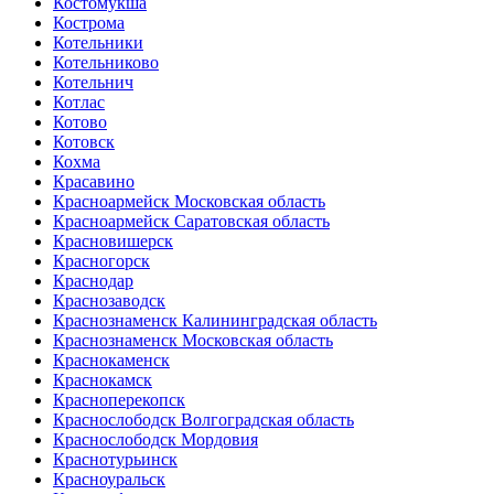
Костомукша
Кострома
Котельники
Котельниково
Котельнич
Котлас
Котово
Котовск
Кохма
Красавино
Красноармейск Московская область
Красноармейск Саратовская область
Красновишерск
Красногорск
Краснодар
Краснозаводск
Краснознаменск Калининградская область
Краснознаменск Московская область
Краснокаменск
Краснокамск
Красноперекопск
Краснослободск Волгоградская область
Краснослободск Мордовия
Краснотурьинск
Красноуральск