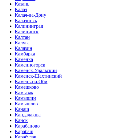
Казань
Калач
Калач-на-Дону
Калачинск
Калининград
Калининск
Калтан
Калуга
Калязин
Камбарка
Каменка
Каменногорск
Каменск-Уральский
Каменск-Шахтинский
Камень-на-Оби
Камешково
Камызяк
Камышин
Камышлов
Канаш
Кандалакша
Канск
Карабаново
Карабаш
Карабулак