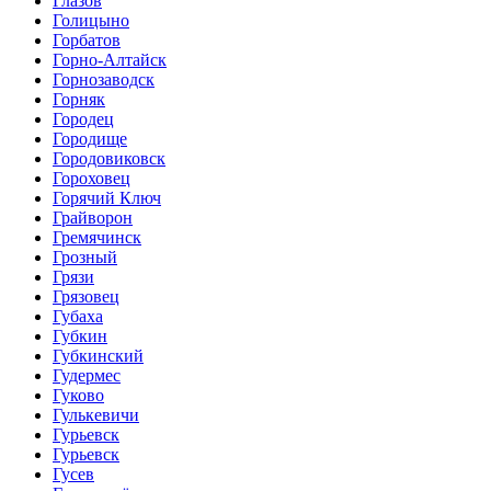
Глазов
Голицыно
Горбатов
Горно-Алтайск
Горнозаводск
Горняк
Городец
Городище
Городовиковск
Гороховец
Горячий Ключ
Грайворон
Гремячинск
Грозный
Грязи
Грязовец
Губаха
Губкин
Губкинский
Гудермес
Гуково
Гулькевичи
Гурьевск
Гурьевск
Гусев