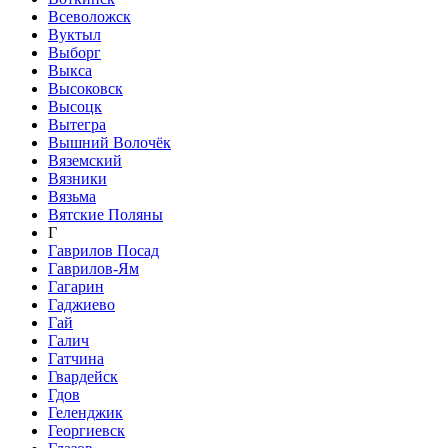
Всеволожск
Вуктыл
Выборг
Выкса
Высоковск
Высоцк
Вытегра
Вышний Волочёк
Вяземский
Вязники
Вязьма
Вятские Поляны
Г
Гаврилов Посад
Гаврилов-Ям
Гагарин
Гаджиево
Гай
Галич
Гатчина
Гвардейск
Гдов
Геленджик
Георгиевск