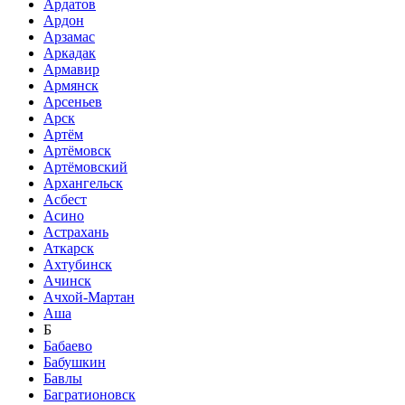
Ардатов
Ардон
Арзамас
Аркадак
Армавир
Армянск
Арсеньев
Арск
Артём
Артёмовск
Артёмовский
Архангельск
Асбест
Асино
Астрахань
Аткарск
Ахтубинск
Ачинск
Ачхой-Мартан
Аша
Б
Бабаево
Бабушкин
Бавлы
Багратионовск