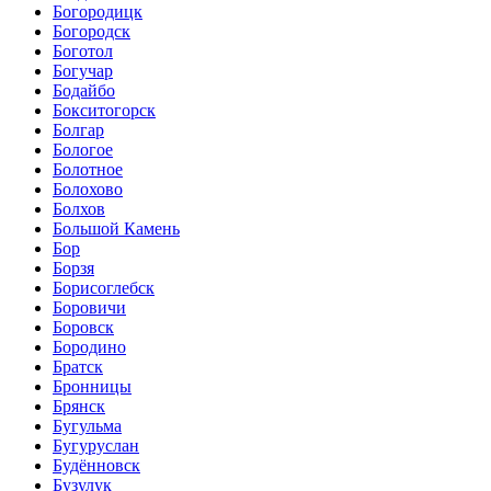
Богородицк
Богородск
Боготол
Богучар
Бодайбо
Бокситогорск
Болгар
Бологое
Болотное
Болохово
Болхов
Большой Камень
Бор
Борзя
Борисоглебск
Боровичи
Боровск
Бородино
Братск
Бронницы
Брянск
Бугульма
Бугуруслан
Будённовск
Бузулук