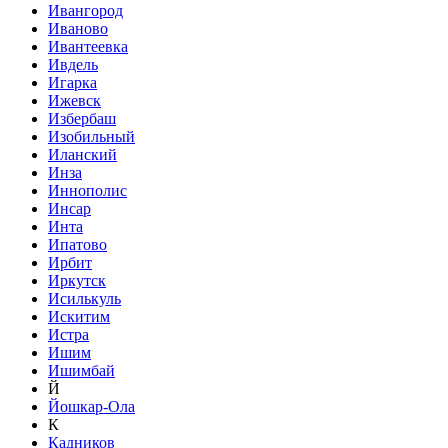
Ивангород
Иваново
Ивантеевка
Ивдель
Игарка
Ижевск
Избербаш
Изобильный
Иланский
Инза
Иннополис
Инсар
Инта
Ипатово
Ирбит
Иркутск
Исилькуль
Искитим
Истра
Ишим
Ишимбай
Й
Йошкар-Ола
К
Кадников