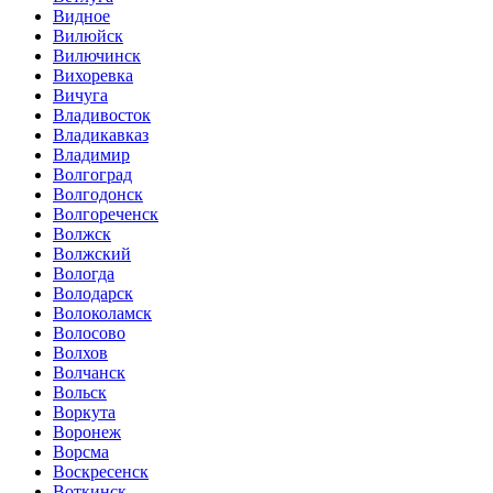
Видное
Вилюйск
Вилючинск
Вихоревка
Вичуга
Владивосток
Владикавказ
Владимир
Волгоград
Волгодонск
Волгореченск
Волжск
Волжский
Вологда
Володарск
Волоколамск
Волосово
Волхов
Волчанск
Вольск
Воркута
Воронеж
Ворсма
Воскресенск
Воткинск