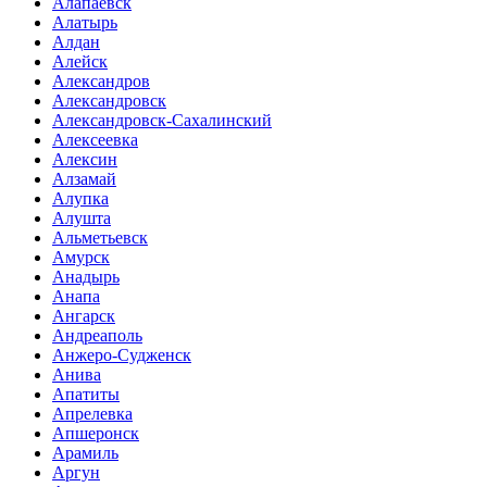
Алапаевск
Алатырь
Алдан
Алейск
Александров
Александровск
Александровск-Сахалинский
Алексеевка
Алексин
Алзамай
Алупка
Алушта
Альметьевск
Амурск
Анадырь
Анапа
Ангарск
Андреаполь
Анжеро-Судженск
Анива
Апатиты
Апрелевка
Апшеронск
Арамиль
Аргун