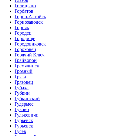
Глазов
Голицыно
Горбатов
Горно-Алтайск
Горнозаводск
Горняк
Городец
Городище
Городовиковск
Гороховец
Горячий Ключ
Грайворон
Гремячинск
Грозный
Грязи
Грязовец
Губаха
Губкин
Губкинский
Гудермес
Гуково
Гулькевичи
Гурьевск
Гурьевск
Гусев