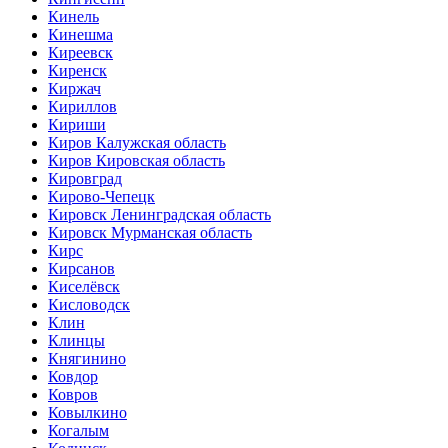
Кинель
Кинешма
Киреевск
Киренск
Киржач
Кириллов
Кириши
Киров Калужская область
Киров Кировская область
Кировград
Кирово-Чепецк
Кировск Ленинградская область
Кировск Мурманская область
Кирс
Кирсанов
Киселёвск
Кисловодск
Клин
Клинцы
Княгинино
Ковдор
Ковров
Ковылкино
Когалым