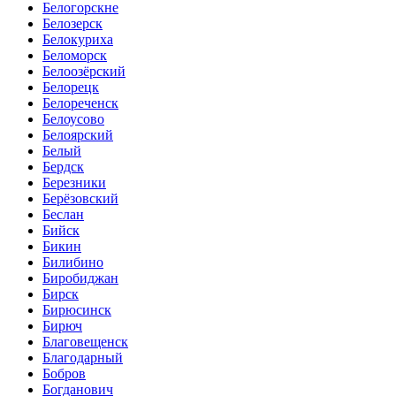
Белогорскне
Белозерск
Белокуриха
Беломорск
Белоозёрский
Белорецк
Белореченск
Белоусово
Белоярский
Белый
Бердск
Березники
Берёзовский
Беслан
Бийск
Бикин
Билибино
Биробиджан
Бирск
Бирюсинск
Бирюч
Благовещенск
Благодарный
Бобров
Богданович