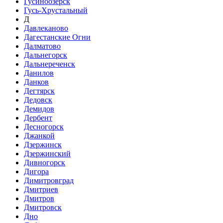
Гусиноозёрск
Гусь-Хрустальный
Д
Давлеканово
Дагестанские Огни
Далматово
Дальнегорск
Дальнереченск
Данилов
Данков
Дегтярск
Дедовск
Демидов
Дербент
Десногорск
Джанкой
Дзержинск
Дзержинский
Дивногорск
Дигора
Димитровград
Дмитриев
Дмитров
Дмитровск
Дно