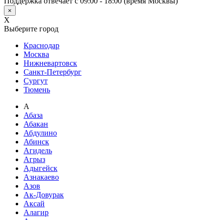
Поддержка отвечает с 09:00 - 18:00 (время Москвы)
×
X
Выберите город
Краснодар
Москва
Нижневартовск
Санкт-Петербург
Сургут
Тюмень
А
Абаза
Абакан
Абдулино
Абинск
Агидель
Агрыз
Адыгейск
Азнакаево
Азов
Ак-Довурак
Аксай
Алагир