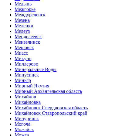
Медынь
Межгорье
Междуреченск
Мезень
Меленки
Мелеуз
Менделеевск
Мензелинск
Мещовск
Миасс
Микунь
Миллерово
Минеральные Воды
Минусинск
Миньяр
Мирный Якутия
Мирный Архангельская область
Михайлов
Михайловка
Михайловск Свердловская область
Михайловск Ставропольский край
Мичуринск
Могоча
Можайск
Можга