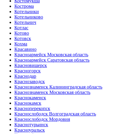
Костомукша
Кострома
Котельники
Котельниково
Котельнич
Котлас
Котово
Котовск
Кохма
Красавино
Красноармейск Московская область
Красноармейск Саратовская область
Красновишерск
Красногорск
Краснодар
Краснозаводск
Краснознаменск Калининградская область
Краснознаменск Московская область
Краснокаменск
Краснокамск
Красноперекопск
Краснослободск Волгоградская область
Краснослободск Мордовия
Краснотурьинск
Красноуральск