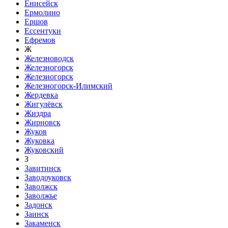
Енисейск
Ермолино
Ершов
Ессентуки
Ефремов
Ж
Железноводск
Железногорск
Железногорск
Железногорск-Илимский
Жердевка
Жигулёвск
Жиздра
Жирновск
Жуков
Жуковка
Жуковский
З
Завитинск
Заводоуковск
Заволжск
Заволжье
Задонск
Заинск
Закаменск