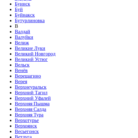
Буинск
Буй
Буйнакск
Бутурлиновка
В
Валдай
Валуйки
Велиж
Великие Луки
Великий Новгород
Великий Устюг
Вельск
Венёв
Верещагино
Верея
Верхнеуральск
Верхний Тагил
Верхний Уфалей
Верхняя Пышма
Верхняя Салда
Верхняя Тура
Верхотурье
Верхоянск
Весьегонск
Ветлуга