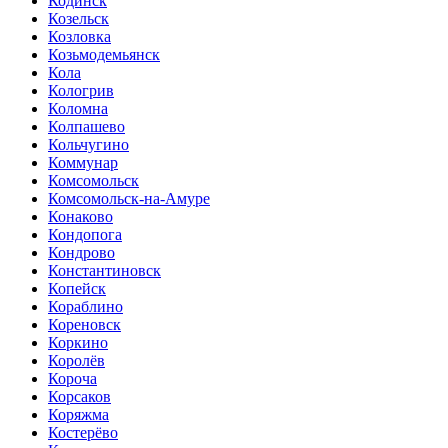
Кодинск
Козельск
Козловка
Козьмодемьянск
Кола
Кологрив
Коломна
Колпашево
Кольчугино
Коммунар
Комсомольск
Комсомольск-на-Амуре
Конаково
Кондопога
Кондрово
Константиновск
Копейск
Кораблино
Кореновск
Коркино
Королёв
Короча
Корсаков
Коряжма
Костерёво