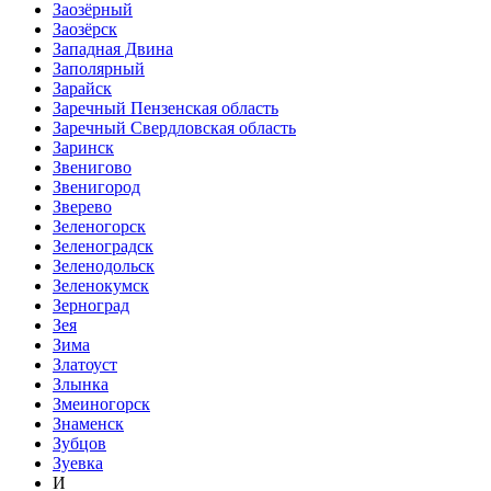
Заозёрный
Заозёрск
Западная Двина
Заполярный
Зарайск
Заречный Пензенская область
Заречный Свердловская область
Заринск
Звенигово
Звенигород
Зверево
Зеленогорск
Зеленоградск
Зеленодольск
Зеленокумск
Зерноград
Зея
Зима
Златоуст
Злынка
Змеиногорск
Знаменск
Зубцов
Зуевка
И