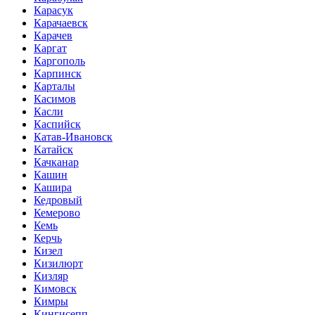
Карасук
Карачаевск
Карачев
Каргат
Каргополь
Карпинск
Карталы
Касимов
Касли
Каспийск
Катав-Ивановск
Катайск
Качканар
Кашин
Кашира
Кедровый
Кемерово
Кемь
Керчь
Кизел
Кизилюрт
Кизляр
Кимовск
Кимры
Кингисепп