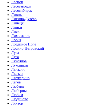
Лесной
Лесозаводск
Лесосибирск
Ливны
Ликино-Дулёво
Липецк
Липки
Лиски
Лихославль
Лобня
Лодейное Поле
Лосино-Петровский
Луга
Луза
Лукоянов
Луховицы
Лысково
Лысьва
Лыткарино
Льгов
Любань
Люберцы
Любим
Людиново
Лянтор