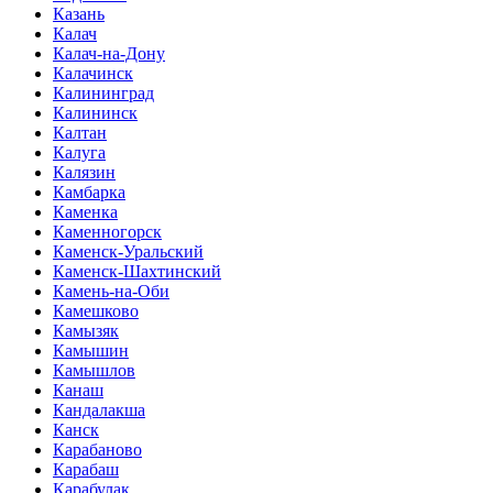
Казань
Калач
Калач-на-Дону
Калачинск
Калининград
Калининск
Калтан
Калуга
Калязин
Камбарка
Каменка
Каменногорск
Каменск-Уральский
Каменск-Шахтинский
Камень-на-Оби
Камешково
Камызяк
Камышин
Камышлов
Канаш
Кандалакша
Канск
Карабаново
Карабаш
Карабулак