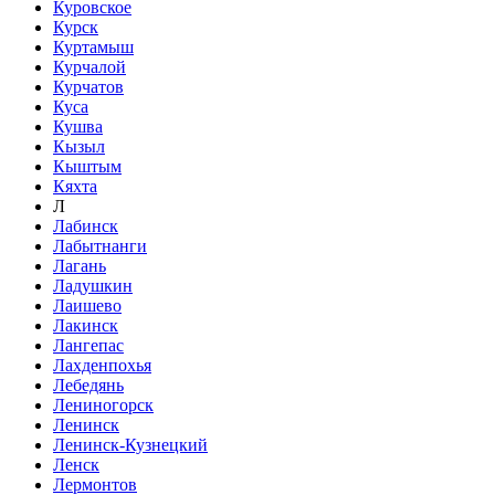
Куровское
Курск
Куртамыш
Курчалой
Курчатов
Куса
Кушва
Кызыл
Кыштым
Кяхта
Л
Лабинск
Лабытнанги
Лагань
Ладушкин
Лаишево
Лакинск
Лангепас
Лахденпохья
Лебедянь
Лениногорск
Ленинск
Ленинск-Кузнецкий
Ленск
Лермонтов