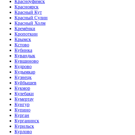
Красноуфимск
Красноярск
Красный Кут
Красный Сулин
Красный Холм
Кремёнки
Кропоткин
Крымск
Кстово
Кубинка
Кувандык
Кувшиново
Кудрово
Кудымкар
Кузнецк
Куйбышев
Кукмор
Кулебаки
Кумертау
Кунгур
Купино
Курган
Курганинск
Курильск
Курлово