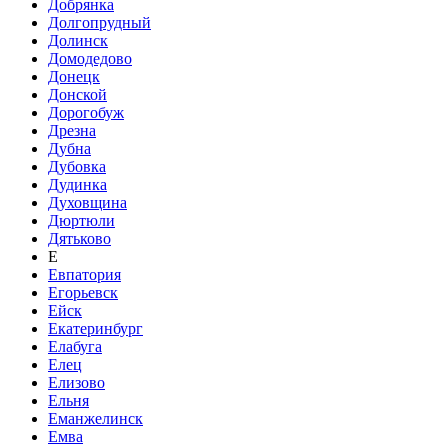
Добрянка
Долгопрудный
Долинск
Домодедово
Донецк
Донской
Дорогобуж
Дрезна
Дубна
Дубовка
Дудинка
Духовщина
Дюртюли
Дятьково
Е
Евпатория
Егорьевск
Ейск
Екатеринбург
Елабуга
Елец
Елизово
Ельня
Еманжелинск
Емва