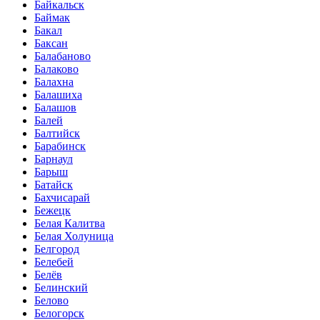
Байкальск
Баймак
Бакал
Баксан
Балабаново
Балаково
Балахна
Балашиха
Балашов
Балей
Балтийск
Барабинск
Барнаул
Барыш
Батайск
Бахчисарай
Бежецк
Белая Калитва
Белая Холуница
Белгород
Белебей
Белёв
Белинский
Белово
Белогорск