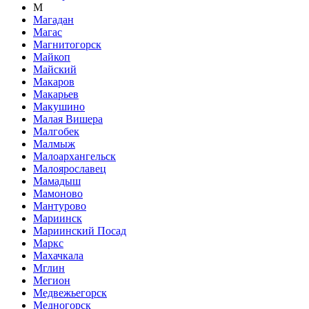
М
Магадан
Магас
Магнитогорск
Майкоп
Майский
Макаров
Макарьев
Макушино
Малая Вишера
Малгобек
Малмыж
Малоархангельск
Малоярославец
Мамадыш
Мамоново
Мантурово
Мариинск
Мариинский Посад
Маркс
Махачкала
Мглин
Мегион
Медвежьегорск
Медногорск