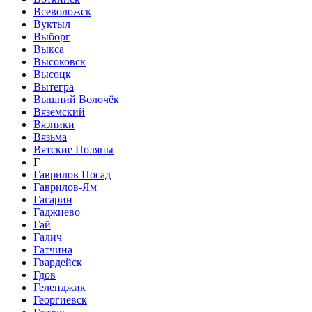
Всеволожск
Вуктыл
Выборг
Выкса
Высоковск
Высоцк
Вытегра
Вышний Волочёк
Вяземский
Вязники
Вязьма
Вятские Поляны
Г
Гаврилов Посад
Гаврилов-Ям
Гагарин
Гаджиево
Гай
Галич
Гатчина
Гвардейск
Гдов
Геленджик
Георгиевск