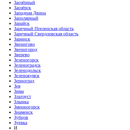
Заозёрный
Заозёрск
Западная Двина
Заполярный
Зарайск
Заречный Пензенская область
Заречный Свердловская область
Заринск
Звенигово
Звенигород
Зверево
Зеленогорск
Зеленоградск
Зеленодольск
Зеленокумск
Зерноград
Зея
Зима
Златоуст
Злынка
Змеиногорск
Знаменск
Зубцов
Зуевка
И