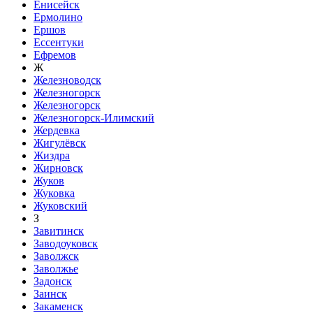
Енисейск
Ермолино
Ершов
Ессентуки
Ефремов
Ж
Железноводск
Железногорск
Железногорск
Железногорск-Илимский
Жердевка
Жигулёвск
Жиздра
Жирновск
Жуков
Жуковка
Жуковский
З
Завитинск
Заводоуковск
Заволжск
Заволжье
Задонск
Заинск
Закаменск