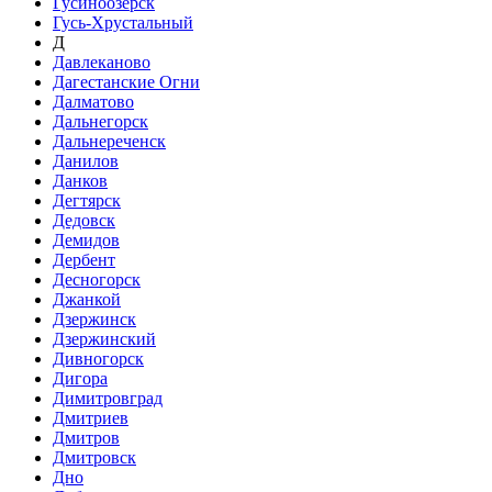
Гусиноозёрск
Гусь-Хрустальный
Д
Давлеканово
Дагестанские Огни
Далматово
Дальнегорск
Дальнереченск
Данилов
Данков
Дегтярск
Дедовск
Демидов
Дербент
Десногорск
Джанкой
Дзержинск
Дзержинский
Дивногорск
Дигора
Димитровград
Дмитриев
Дмитров
Дмитровск
Дно