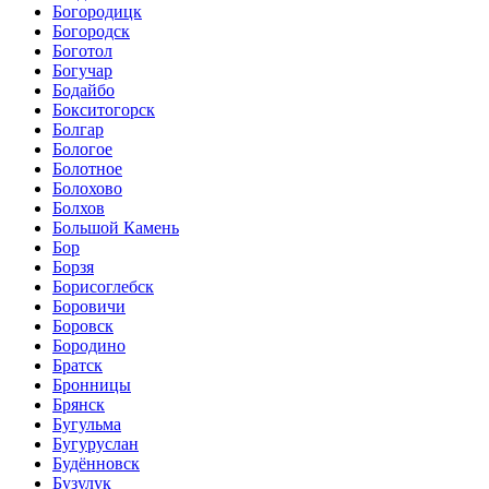
Богородицк
Богородск
Боготол
Богучар
Бодайбо
Бокситогорск
Болгар
Бологое
Болотное
Болохово
Болхов
Большой Камень
Бор
Борзя
Борисоглебск
Боровичи
Боровск
Бородино
Братск
Бронницы
Брянск
Бугульма
Бугуруслан
Будённовск
Бузулук