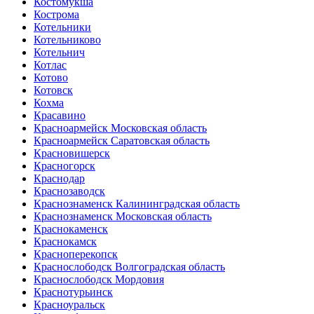
Костомукша
Кострома
Котельники
Котельниково
Котельнич
Котлас
Котово
Котовск
Кохма
Красавино
Красноармейск Московская область
Красноармейск Саратовская область
Красновишерск
Красногорск
Краснодар
Краснозаводск
Краснознаменск Калининградская область
Краснознаменск Московская область
Краснокаменск
Краснокамск
Красноперекопск
Краснослободск Волгоградская область
Краснослободск Мордовия
Краснотурьинск
Красноуральск