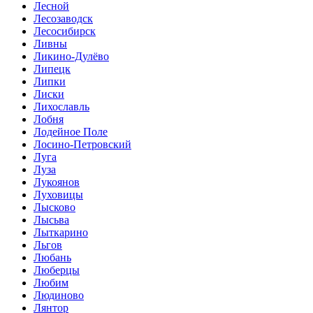
Лесной
Лесозаводск
Лесосибирск
Ливны
Ликино-Дулёво
Липецк
Липки
Лиски
Лихославль
Лобня
Лодейное Поле
Лосино-Петровский
Луга
Луза
Лукоянов
Луховицы
Лысково
Лысьва
Лыткарино
Льгов
Любань
Люберцы
Любим
Людиново
Лянтор