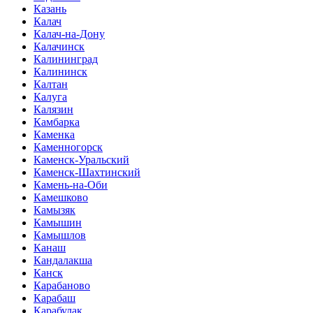
Казань
Калач
Калач-на-Дону
Калачинск
Калининград
Калининск
Калтан
Калуга
Калязин
Камбарка
Каменка
Каменногорск
Каменск-Уральский
Каменск-Шахтинский
Камень-на-Оби
Камешково
Камызяк
Камышин
Камышлов
Канаш
Кандалакша
Канск
Карабаново
Карабаш
Карабулак