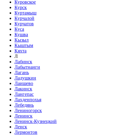
Куровское
Курск
Куртамыш
Курчалой
Курчатов
Куса
Кушва
Кызыл
Кыштым
Кяхта
Л
Лабинск
Лабытнанги
Лагань
Ладушкин
Лаишево
Лакинск
Лангепас
Лахденпохья
Лебедянь
Лениногорск
Ленинск
Ленинск-Кузнецкий
Ленск
Лермонтов