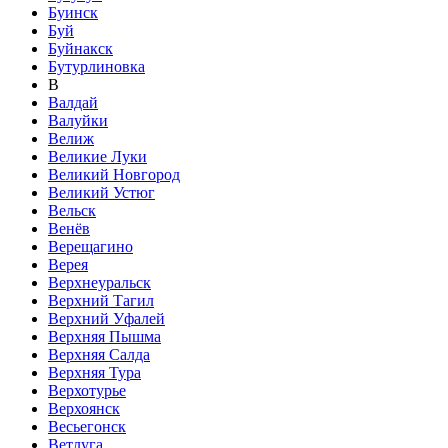
Буинск
Буй
Буйнакск
Бутурлиновка
В
Валдай
Валуйки
Велиж
Великие Луки
Великий Новгород
Великий Устюг
Вельск
Венёв
Верещагино
Верея
Верхнеуральск
Верхний Тагил
Верхний Уфалей
Верхняя Пышма
Верхняя Салда
Верхняя Тура
Верхотурье
Верхоянск
Весьегонск
Ветлуга