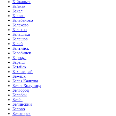
Байкальск
Баймак
Бакал
Баксан
Балабаново
Балаково
Балахна
Балашиха
Балашов
Балей
Балтийск
Барабинск
Барнаул
Барыш
Батайск
Бахчисарай
Бежецк
Белая Калитва
Белая Холуница
Белгород
Белебей
Белёв
Белинский
Белово
Белогорск