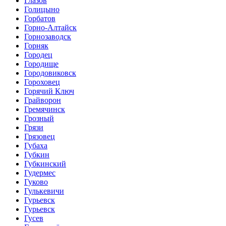
Глазов
Голицыно
Горбатов
Горно-Алтайск
Горнозаводск
Горняк
Городец
Городище
Городовиковск
Гороховец
Горячий Ключ
Грайворон
Гремячинск
Грозный
Грязи
Грязовец
Губаха
Губкин
Губкинский
Гудермес
Гуково
Гулькевичи
Гурьевск
Гурьевск
Гусев