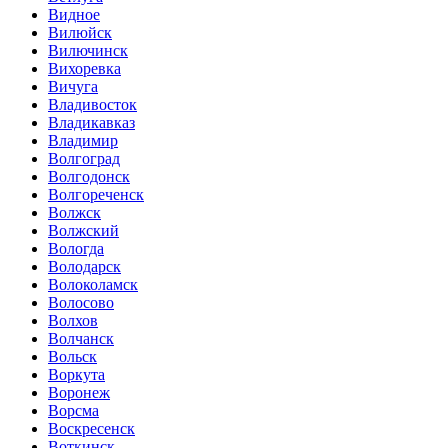
Видное
Вилюйск
Вилючинск
Вихоревка
Вичуга
Владивосток
Владикавказ
Владимир
Волгоград
Волгодонск
Волгореченск
Волжск
Волжский
Вологда
Володарск
Волоколамск
Волосово
Волхов
Волчанск
Вольск
Воркута
Воронеж
Ворсма
Воскресенск
Воткинск