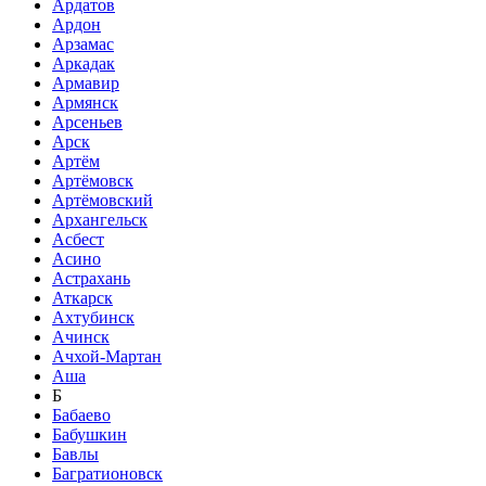
Ардатов
Ардон
Арзамас
Аркадак
Армавир
Армянск
Арсеньев
Арск
Артём
Артёмовск
Артёмовский
Архангельск
Асбест
Асино
Астрахань
Аткарск
Ахтубинск
Ачинск
Ачхой-Мартан
Аша
Б
Бабаево
Бабушкин
Бавлы
Багратионовск