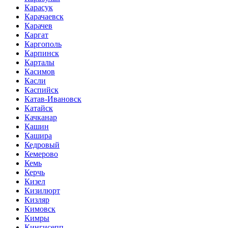
Карасук
Карачаевск
Карачев
Каргат
Каргополь
Карпинск
Карталы
Касимов
Касли
Каспийск
Катав-Ивановск
Катайск
Качканар
Кашин
Кашира
Кедровый
Кемерово
Кемь
Керчь
Кизел
Кизилюрт
Кизляр
Кимовск
Кимры
Кингисепп