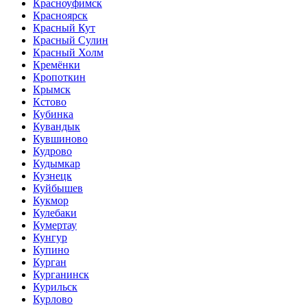
Красноуфимск
Красноярск
Красный Кут
Красный Сулин
Красный Холм
Кремёнки
Кропоткин
Крымск
Кстово
Кубинка
Кувандык
Кувшиново
Кудрово
Кудымкар
Кузнецк
Куйбышев
Кукмор
Кулебаки
Кумертау
Кунгур
Купино
Курган
Курганинск
Курильск
Курлово