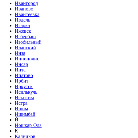
Ивангород
Иваново
Ивантеевка
Ивдель
Игарка
Ижевск
Избербаш
Изобильный
Иланский
Инза
Иннополис
Инсар
Инта
Ипатово
Ирбит
Иркутск
Исилькуль
Искитим
Истра
Ишим
Ишимбай
Й
Йошкар-Ола
К
Кадников