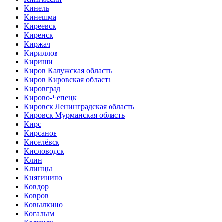
Кинель
Кинешма
Киреевск
Киренск
Киржач
Кириллов
Кириши
Киров Калужская область
Киров Кировская область
Кировград
Кирово-Чепецк
Кировск Ленинградская область
Кировск Мурманская область
Кирс
Кирсанов
Киселёвск
Кисловодск
Клин
Клинцы
Княгинино
Ковдор
Ковров
Ковылкино
Когалым