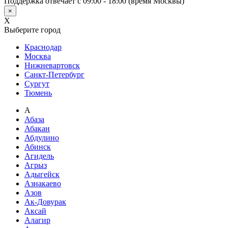
Поддержка отвечает с 09:00 - 18:00 (время Москвы)
×
X
Выберите город
Краснодар
Москва
Нижневартовск
Санкт-Петербург
Сургут
Тюмень
А
Абаза
Абакан
Абдулино
Абинск
Агидель
Агрыз
Адыгейск
Азнакаево
Азов
Ак-Довурак
Аксай
Алагир