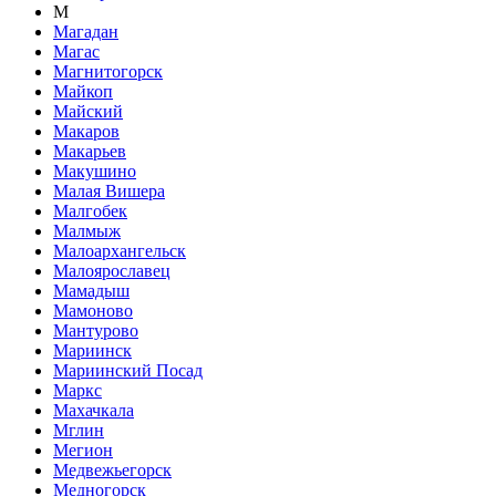
М
Магадан
Магас
Магнитогорск
Майкоп
Майский
Макаров
Макарьев
Макушино
Малая Вишера
Малгобек
Малмыж
Малоархангельск
Малоярославец
Мамадыш
Мамоново
Мантурово
Мариинск
Мариинский Посад
Маркс
Махачкала
Мглин
Мегион
Медвежьегорск
Медногорск