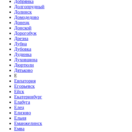
Добрянка
Долгопрудный
Долинск
Домодедово
Донецк
Донской
Дорогобуж
Дрезна
Дубна
Дубовка
Дудинка
Духовщина
Дюртюли
Дятьково
Е
Евпатория
Егорьевск
Ейск
Екатеринбург
Елабуга
Елец
Елизово
Ельня
Еманжелинск
Емва