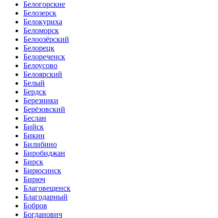
Белогорскне
Белозерск
Белокуриха
Беломорск
Белоозёрский
Белорецк
Белореченск
Белоусово
Белоярский
Белый
Бердск
Березники
Берёзовский
Беслан
Бийск
Бикин
Билибино
Биробиджан
Бирск
Бирюсинск
Бирюч
Благовещенск
Благодарный
Бобров
Богданович