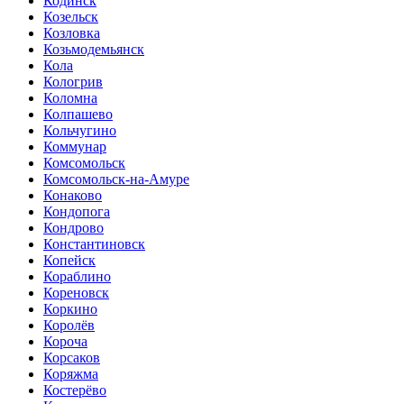
Кодинск
Козельск
Козловка
Козьмодемьянск
Кола
Кологрив
Коломна
Колпашево
Кольчугино
Коммунар
Комсомольск
Комсомольск-на-Амуре
Конаково
Кондопога
Кондрово
Константиновск
Копейск
Кораблино
Кореновск
Коркино
Королёв
Короча
Корсаков
Коряжма
Костерёво