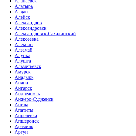
Алапаевск
Алатырь
Алдан
Алейск
Александров
Александровск
Александровск-Сахалинский
Алексеевка
Алексин
Алзамай
Алупка
Алушта
Альметьевск
Амурск
Анадырь
Анапа
Ангарск
Андреаполь
Анжеро-Судженск
Анива
Апатиты
Апрелевка
Апшеронск
Арамиль
Аргун