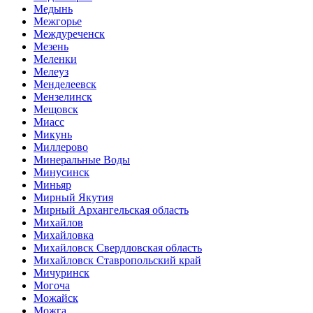
Медынь
Межгорье
Междуреченск
Мезень
Меленки
Мелеуз
Менделеевск
Мензелинск
Мещовск
Миасс
Микунь
Миллерово
Минеральные Воды
Минусинск
Миньяр
Мирный Якутия
Мирный Архангельская область
Михайлов
Михайловка
Михайловск Свердловская область
Михайловск Ставропольский край
Мичуринск
Могоча
Можайск
Можга