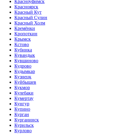
Красноуфимск
Красноярск
Красный Кут
Красный Сулин
Красный Холм
Кремёнки
Кропоткин
Крымск
Кстово
Кубинка
Кувандык
Кувшиново
Кудрово
Кудымкар
Кузнецк
Куйбышев
Кукмор
Кулебаки
Кумертау
Кунгур
Купино
Курган
Курганинск
Курильск
Курлово