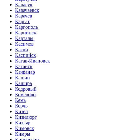
Карасук
Карачаевск
Карачев
Каргат
Каргополь
Карпинск
Карталы
Касимов
Касли
Каспийск
Катав-Ивановск
Катайск
Качканар
Кашин
Кашира
Кедровый
Кемерово
Кемь
Керчь
Кизел
Кизилюрт
Кизляр
Кимовск
Кимры
Кингисепп