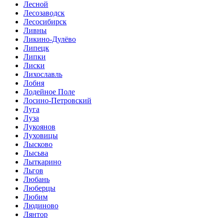
Лесной
Лесозаводск
Лесосибирск
Ливны
Ликино-Дулёво
Липецк
Липки
Лиски
Лихославль
Лобня
Лодейное Поле
Лосино-Петровский
Луга
Луза
Лукоянов
Луховицы
Лысково
Лысьва
Лыткарино
Льгов
Любань
Люберцы
Любим
Людиново
Лянтор