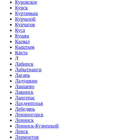
Куровское
Курск
Куртамыш
Курчалой
Курчатов
Куса
Кушва
Кызыл
Кыштым
Кяхта
Л
Лабинск
Лабытнанги
Лагань
Ладушкин
Лаишево
Лакинск
Лангепас
Лахденпохья
Лебедянь
Лениногорск
Ленинск
Ленинск-Кузнецкий
Ленск
Лермонтов