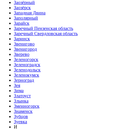
Заозёрный
Заозёрск
Западная Двина
Заполярный
Зарайск
Заречный Пензенская область
Заречный Свердловская область
Заринск
Звенигово
Звенигород
Зверево
Зеленогорск
Зеленоградск
Зеленодольск
Зеленокумск
Зерноград
Зея
Зима
Златоуст
Злынка
Змеиногорск
Знаменск
Зубцов
Зуевка
И