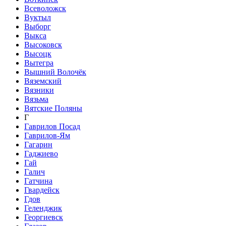
Всеволожск
Вуктыл
Выборг
Выкса
Высоковск
Высоцк
Вытегра
Вышний Волочёк
Вяземский
Вязники
Вязьма
Вятские Поляны
Г
Гаврилов Посад
Гаврилов-Ям
Гагарин
Гаджиево
Гай
Галич
Гатчина
Гвардейск
Гдов
Геленджик
Георгиевск