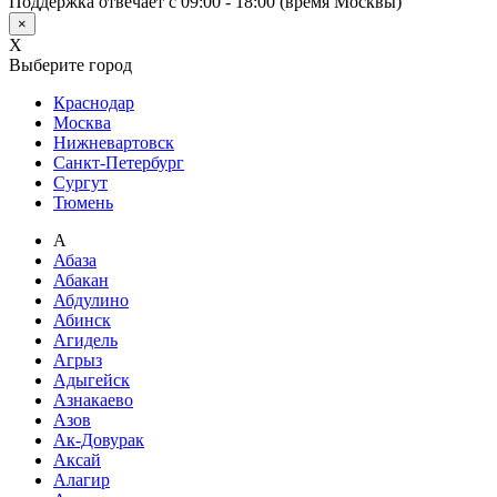
Поддержка отвечает с 09:00 - 18:00 (время Москвы)
×
X
Выберите город
Краснодар
Москва
Нижневартовск
Санкт-Петербург
Сургут
Тюмень
А
Абаза
Абакан
Абдулино
Абинск
Агидель
Агрыз
Адыгейск
Азнакаево
Азов
Ак-Довурак
Аксай
Алагир