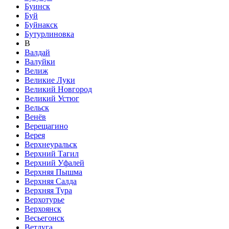
Буинск
Буй
Буйнакск
Бутурлиновка
В
Валдай
Валуйки
Велиж
Великие Луки
Великий Новгород
Великий Устюг
Вельск
Венёв
Верещагино
Верея
Верхнеуральск
Верхний Тагил
Верхний Уфалей
Верхняя Пышма
Верхняя Салда
Верхняя Тура
Верхотурье
Верхоянск
Весьегонск
Ветлуга