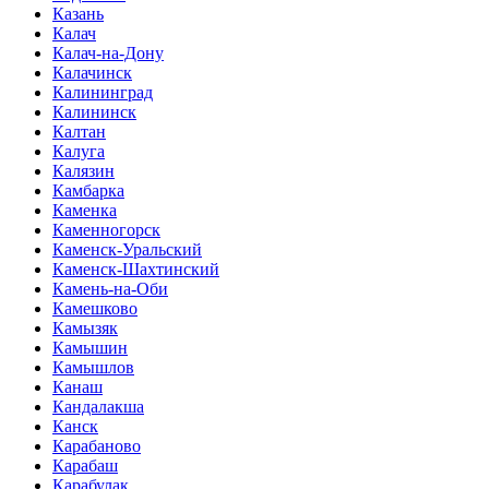
Казань
Калач
Калач-на-Дону
Калачинск
Калининград
Калининск
Калтан
Калуга
Калязин
Камбарка
Каменка
Каменногорск
Каменск-Уральский
Каменск-Шахтинский
Камень-на-Оби
Камешково
Камызяк
Камышин
Камышлов
Канаш
Кандалакша
Канск
Карабаново
Карабаш
Карабулак