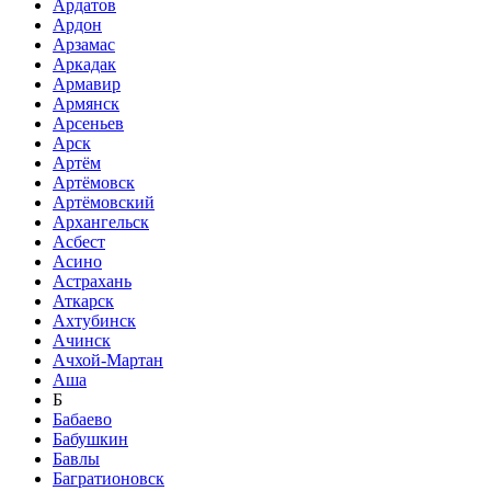
Ардатов
Ардон
Арзамас
Аркадак
Армавир
Армянск
Арсеньев
Арск
Артём
Артёмовск
Артёмовский
Архангельск
Асбест
Асино
Астрахань
Аткарск
Ахтубинск
Ачинск
Ачхой-Мартан
Аша
Б
Бабаево
Бабушкин
Бавлы
Багратионовск