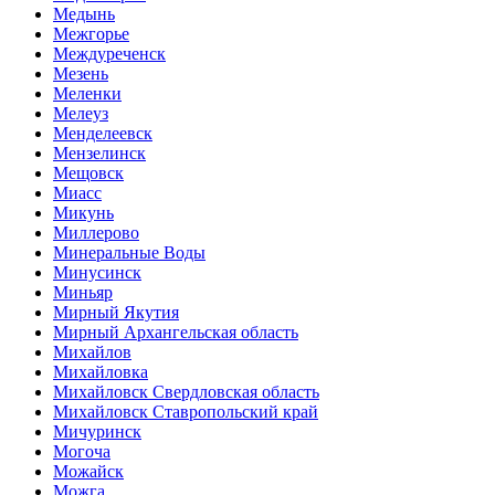
Медынь
Межгорье
Междуреченск
Мезень
Меленки
Мелеуз
Менделеевск
Мензелинск
Мещовск
Миасс
Микунь
Миллерово
Минеральные Воды
Минусинск
Миньяр
Мирный Якутия
Мирный Архангельская область
Михайлов
Михайловка
Михайловск Свердловская область
Михайловск Ставропольский край
Мичуринск
Могоча
Можайск
Можга