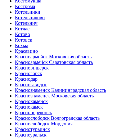
Костомукша
Кострома
Котельники
Котельниково
Котельнич
Котлас
Котово
Котовск
Кохма
Красавино
Красноармейск Московская область
Красноармейск Саратовская область
Красновишерск
Красногорск
Краснодар
Краснозаводск
Краснознаменск Калининградская область
Краснознаменск Московская область
Краснокаменск
Краснокамск
Красноперекопск
Краснослободск Волгоградская область
Краснослободск Мордовия
Краснотурьинск
Красноуральск