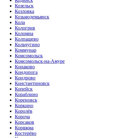
Кодинск
Козельск
Козловка
Козьмодемьянск
Кола
Кологрив
Коломна
Колпашево
Кольчугино
Коммунар
Комсомольск
Комсомольск-на-Амуре
Конаково
Кондопога
Кондрово
Константиновск
Копейск
Кораблино
Кореновск
Коркино
Королёв
Короча
Корсаков
Коряжма
Костерёво