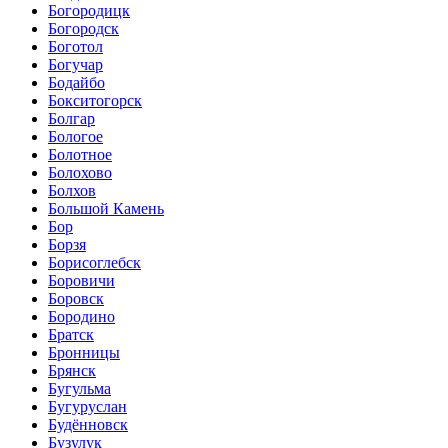
Богородицк
Богородск
Боготол
Богучар
Бодайбо
Бокситогорск
Болгар
Бологое
Болотное
Болохово
Болхов
Большой Камень
Бор
Борзя
Борисоглебск
Боровичи
Боровск
Бородино
Братск
Бронницы
Брянск
Бугульма
Бугуруслан
Будённовск
Бузулук