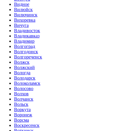
Видное
Вилюйск
Вилючинск
Вихоревка
Вичуга
Владивосток
Владикавказ
Владимир
Волгоград
Волгодонск
Волгореченск
Волжск
Волжский
Вологда
Володарск
Волоколамск
Волосово
Волхов
Волчанск
Вольск
Воркута
Воронеж
Ворсма
Воскресенск
Воткинск