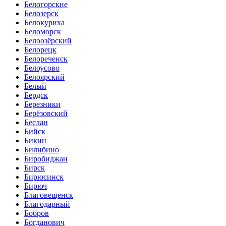
Белогорскне
Белозерск
Белокуриха
Беломорск
Белоозёрский
Белорецк
Белореченск
Белоусово
Белоярский
Белый
Бердск
Березники
Берёзовский
Беслан
Бийск
Бикин
Билибино
Биробиджан
Бирск
Бирюсинск
Бирюч
Благовещенск
Благодарный
Бобров
Богданович