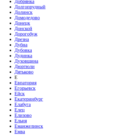
Добрянка
Долгопрудный
Долинск
Домодедово
Донецк
Донской
Дорогобуж
Дрезна
Дубна
Дубовка
Дудинка
Духовщина
Дюртюли
Дятьково
Е
Евпатория
Егорьевск
Ейск
Екатеринбург
Елабуга
Елец
Елизово
Ельня
Еманжелинск
Емва