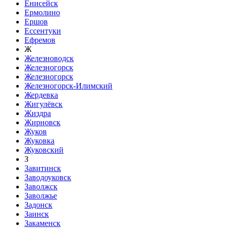
Енисейск
Ермолино
Ершов
Ессентуки
Ефремов
Ж
Железноводск
Железногорск
Железногорск
Железногорск-Илимский
Жердевка
Жигулёвск
Жиздра
Жирновск
Жуков
Жуковка
Жуковский
З
Завитинск
Заводоуковск
Заволжск
Заволжье
Задонск
Заинск
Закаменск