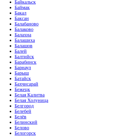
Байкальск
Баймак
Бакал
Баксан
Балабаново
Балаково
Балахна
Балашиха
Балашов
Балей
Балтийск
Барабинск
Барнаул
Барыш
Батайск
Бахчисарай
Бежецк
Белая Калитва
Белая Холуница
Белгород
Белебей
Белёв
Белинский
Белово
Белогорск