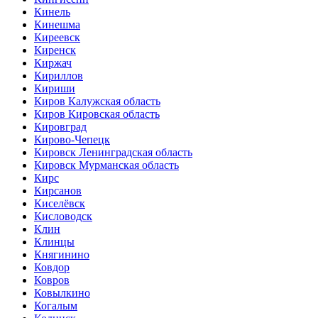
Кинель
Кинешма
Киреевск
Киренск
Киржач
Кириллов
Кириши
Киров Калужская область
Киров Кировская область
Кировград
Кирово-Чепецк
Кировск Ленинградская область
Кировск Мурманская область
Кирс
Кирсанов
Киселёвск
Кисловодск
Клин
Клинцы
Княгинино
Ковдор
Ковров
Ковылкино
Когалым