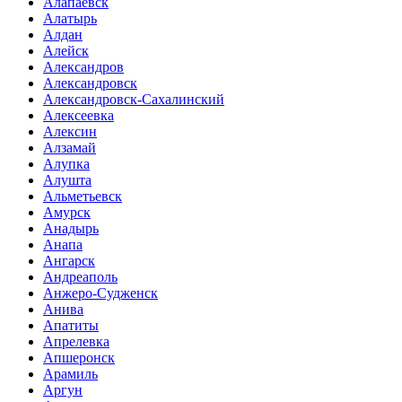
Алапаевск
Алатырь
Алдан
Алейск
Александров
Александровск
Александровск-Сахалинский
Алексеевка
Алексин
Алзамай
Алупка
Алушта
Альметьевск
Амурск
Анадырь
Анапа
Ангарск
Андреаполь
Анжеро-Судженск
Анива
Апатиты
Апрелевка
Апшеронск
Арамиль
Аргун