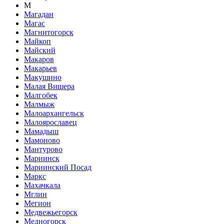
М
Магадан
Магас
Магнитогорск
Майкоп
Майский
Макаров
Макарьев
Макушино
Малая Вишера
Малгобек
Малмыж
Малоархангельск
Малоярославец
Мамадыш
Мамоново
Мантурово
Мариинск
Мариинский Посад
Маркс
Махачкала
Мглин
Мегион
Медвежьегорск
Медногорск