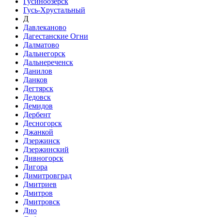
Гусиноозёрск
Гусь-Хрустальный
Д
Давлеканово
Дагестанские Огни
Далматово
Дальнегорск
Дальнереченск
Данилов
Данков
Дегтярск
Дедовск
Демидов
Дербент
Десногорск
Джанкой
Дзержинск
Дзержинский
Дивногорск
Дигора
Димитровград
Дмитриев
Дмитров
Дмитровск
Дно