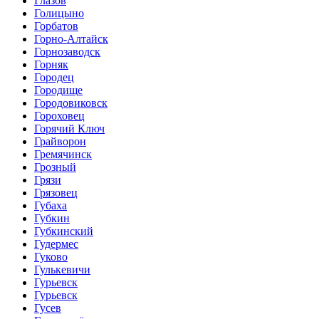
Глазов
Голицыно
Горбатов
Горно-Алтайск
Горнозаводск
Горняк
Городец
Городище
Городовиковск
Гороховец
Горячий Ключ
Грайворон
Гремячинск
Грозный
Грязи
Грязовец
Губаха
Губкин
Губкинский
Гудермес
Гуково
Гулькевичи
Гурьевск
Гурьевск
Гусев