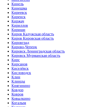
Кинель
Кинешма
Киреевск
Киренск
Киржач
Кириллов
Кириши
Киров Калужская область
Киров Кировская область
Кировград
Кирово-Чепецк
Кировск Ленинградская область
Кировск Мурманская область
Кирс
Кирсанов
Киселёвск
Кисловодск
Клин
Клинцы
Княгинино
Ковдор
Ковров
Ковылкино
Когалым