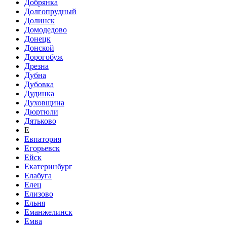
Добрянка
Долгопрудный
Долинск
Домодедово
Донецк
Донской
Дорогобуж
Дрезна
Дубна
Дубовка
Дудинка
Духовщина
Дюртюли
Дятьково
Е
Евпатория
Егорьевск
Ейск
Екатеринбург
Елабуга
Елец
Елизово
Ельня
Еманжелинск
Емва