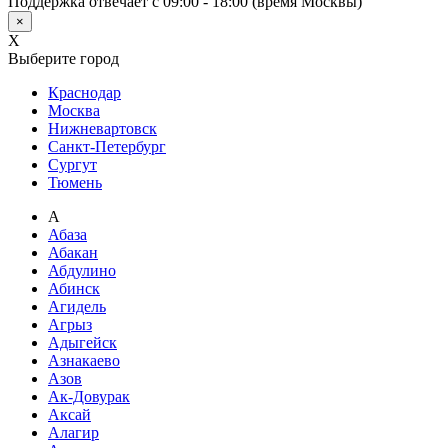
Поддержка отвечает с 09:00 - 18:00 (время Москвы)
×
X
Выберите город
Краснодар
Москва
Нижневартовск
Санкт-Петербург
Сургут
Тюмень
А
Абаза
Абакан
Абдулино
Абинск
Агидель
Агрыз
Адыгейск
Азнакаево
Азов
Ак-Довурак
Аксай
Алагир