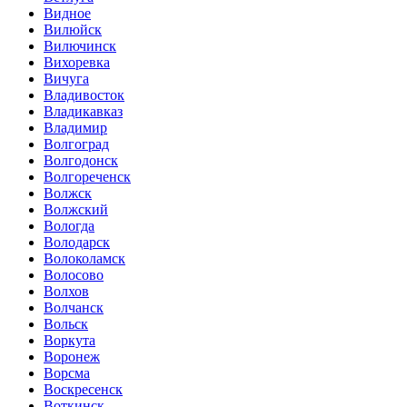
Видное
Вилюйск
Вилючинск
Вихоревка
Вичуга
Владивосток
Владикавказ
Владимир
Волгоград
Волгодонск
Волгореченск
Волжск
Волжский
Вологда
Володарск
Волоколамск
Волосово
Волхов
Волчанск
Вольск
Воркута
Воронеж
Ворсма
Воскресенск
Воткинск