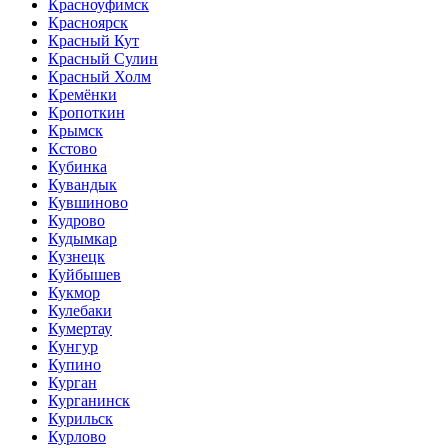
Красноуфимск
Красноярск
Красный Кут
Красный Сулин
Красный Холм
Кремёнки
Кропоткин
Крымск
Кстово
Кубинка
Кувандык
Кувшиново
Кудрово
Кудымкар
Кузнецк
Куйбышев
Кукмор
Кулебаки
Кумертау
Кунгур
Купино
Курган
Курганинск
Курильск
Курлово