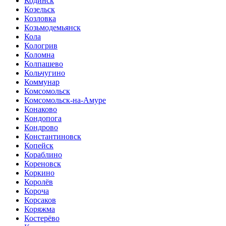
Кодинск
Козельск
Козловка
Козьмодемьянск
Кола
Кологрив
Коломна
Колпашево
Кольчугино
Коммунар
Комсомольск
Комсомольск-на-Амуре
Конаково
Кондопога
Кондрово
Константиновск
Копейск
Кораблино
Кореновск
Коркино
Королёв
Короча
Корсаков
Коряжма
Костерёво