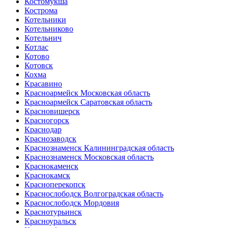
Костомукша
Кострома
Котельники
Котельниково
Котельнич
Котлас
Котово
Котовск
Кохма
Красавино
Красноармейск Московская область
Красноармейск Саратовская область
Красновишерск
Красногорск
Краснодар
Краснозаводск
Краснознаменск Калининградская область
Краснознаменск Московская область
Краснокаменск
Краснокамск
Красноперекопск
Краснослободск Волгоградская область
Краснослободск Мордовия
Краснотурьинск
Красноуральск