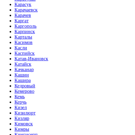
Карасук
Карачаевск
Карачев
Каргат
Каргополь
Карпинск
Карталы
Касимов
Касли
Каспийск
Катав-Ивановск
Катайск
Качканар
Кашин
Кашира
Кедровый
Кемерово
Кемь
Керчь
Кизел
Кизилюрт
Кизляр
Кимовск
Кимры
Кингисепп