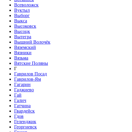
Всеволожск
Вуктыл
Выборг
Выкса
Высоковск
Высоцк
Вытегра
Вышний Волочёк
Вяземский
Вязники
Вязьма
Вятские Поляны
Г
Гаврилов Посад
Гаврилов-Ям
Гагарин
Гаджиево
Гай
Галич
Гатчина
Гвардейск
Гдов
Геленджик
Георгиевск