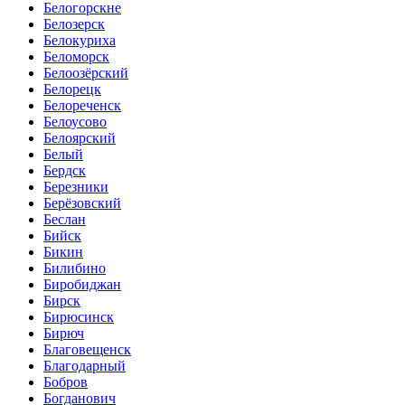
Белогорскне
Белозерск
Белокуриха
Беломорск
Белоозёрский
Белорецк
Белореченск
Белоусово
Белоярский
Белый
Бердск
Березники
Берёзовский
Беслан
Бийск
Бикин
Билибино
Биробиджан
Бирск
Бирюсинск
Бирюч
Благовещенск
Благодарный
Бобров
Богданович