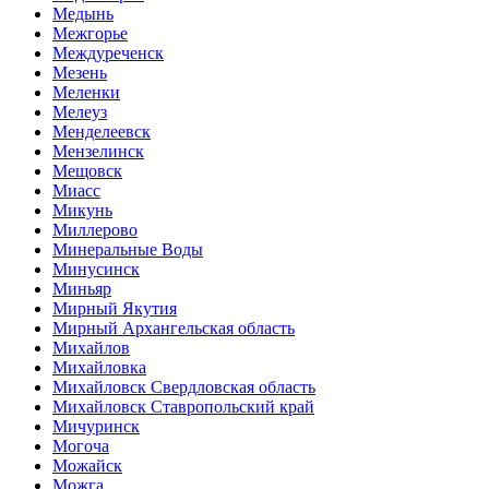
Медынь
Межгорье
Междуреченск
Мезень
Меленки
Мелеуз
Менделеевск
Мензелинск
Мещовск
Миасс
Микунь
Миллерово
Минеральные Воды
Минусинск
Миньяр
Мирный Якутия
Мирный Архангельская область
Михайлов
Михайловка
Михайловск Свердловская область
Михайловск Ставропольский край
Мичуринск
Могоча
Можайск
Можга