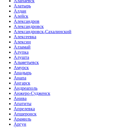
Алапаевск
Алатырь
Алдан
Алейск
Александров
Александровск
Александровск-Сахалинский
Алексеевка
Алексин
Алзамай
Алупка
Алушта
Альметьевск
Амурск
Анадырь
Анапа
Ангарск
Андреаполь
Анжеро-Судженск
Анива
Апатиты
Апрелевка
Апшеронск
Арамиль
Аргун