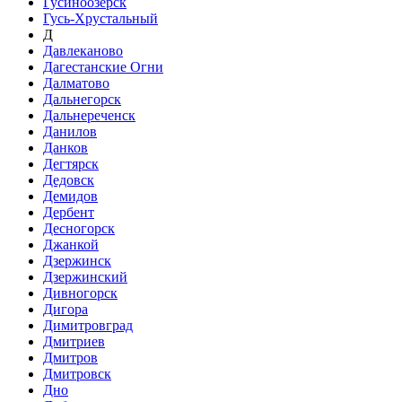
Гусиноозёрск
Гусь-Хрустальный
Д
Давлеканово
Дагестанские Огни
Далматово
Дальнегорск
Дальнереченск
Данилов
Данков
Дегтярск
Дедовск
Демидов
Дербент
Десногорск
Джанкой
Дзержинск
Дзержинский
Дивногорск
Дигора
Димитровград
Дмитриев
Дмитров
Дмитровск
Дно