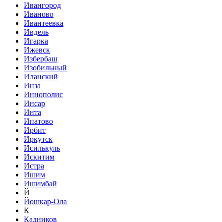
Ивангород
Иваново
Ивантеевка
Ивдель
Игарка
Ижевск
Избербаш
Изобильный
Иланский
Инза
Иннополис
Инсар
Инта
Ипатово
Ирбит
Иркутск
Исилькуль
Искитим
Истра
Ишим
Ишимбай
Й
Йошкар-Ола
К
Кадников