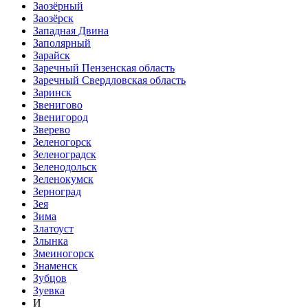
Заозёрный
Заозёрск
Западная Двина
Заполярный
Зарайск
Заречный Пензенская область
Заречный Свердловская область
Заринск
Звенигово
Звенигород
Зверево
Зеленогорск
Зеленоградск
Зеленодольск
Зеленокумск
Зерноград
Зея
Зима
Златоуст
Злынка
Змеиногорск
Знаменск
Зубцов
Зуевка
И