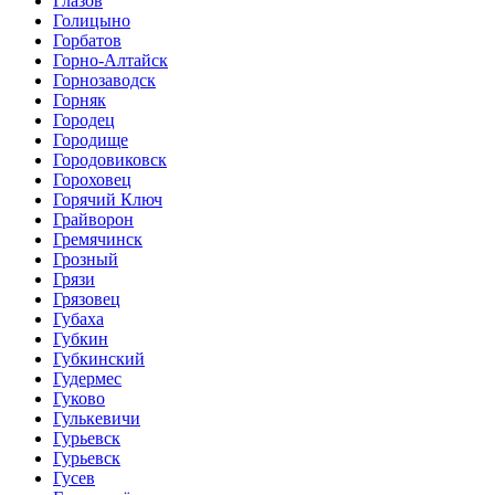
Глазов
Голицыно
Горбатов
Горно-Алтайск
Горнозаводск
Горняк
Городец
Городище
Городовиковск
Гороховец
Горячий Ключ
Грайворон
Гремячинск
Грозный
Грязи
Грязовец
Губаха
Губкин
Губкинский
Гудермес
Гуково
Гулькевичи
Гурьевск
Гурьевск
Гусев