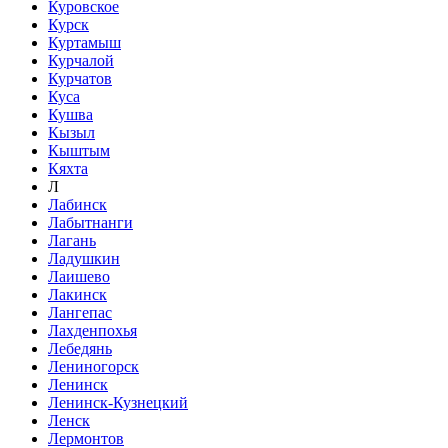
Куровское
Курск
Куртамыш
Курчалой
Курчатов
Куса
Кушва
Кызыл
Кыштым
Кяхта
Л
Лабинск
Лабытнанги
Лагань
Ладушкин
Лаишево
Лакинск
Лангепас
Лахденпохья
Лебедянь
Лениногорск
Ленинск
Ленинск-Кузнецкий
Ленск
Лермонтов