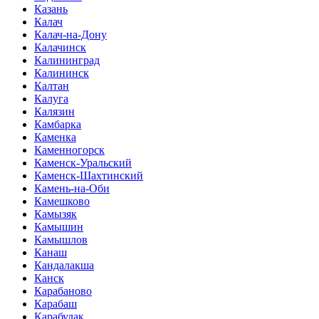
Казань
Калач
Калач-на-Дону
Калачинск
Калининград
Калининск
Калтан
Калуга
Калязин
Камбарка
Каменка
Каменногорск
Каменск-Уральский
Каменск-Шахтинский
Камень-на-Оби
Камешково
Камызяк
Камышин
Камышлов
Канаш
Кандалакша
Канск
Карабаново
Карабаш
Карабулак