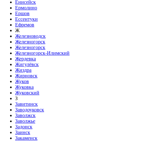
Енисейск
Ермолино
Ершов
Ессентуки
Ефремов
Ж
Железноводск
Железногорск
Железногорск
Железногорск-Илимский
Жердевка
Жигулёвск
Жиздра
Жирновск
Жуков
Жуковка
Жуковский
З
Завитинск
Заводоуковск
Заволжск
Заволжье
Задонск
Заинск
Закаменск