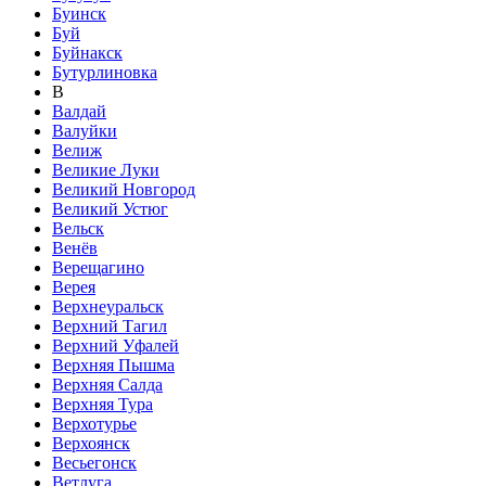
Буинск
Буй
Буйнакск
Бутурлиновка
В
Валдай
Валуйки
Велиж
Великие Луки
Великий Новгород
Великий Устюг
Вельск
Венёв
Верещагино
Верея
Верхнеуральск
Верхний Тагил
Верхний Уфалей
Верхняя Пышма
Верхняя Салда
Верхняя Тура
Верхотурье
Верхоянск
Весьегонск
Ветлуга