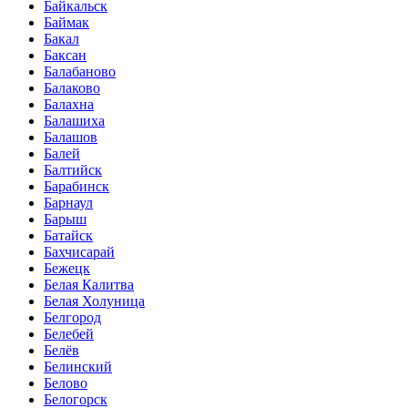
Байкальск
Баймак
Бакал
Баксан
Балабаново
Балаково
Балахна
Балашиха
Балашов
Балей
Балтийск
Барабинск
Барнаул
Барыш
Батайск
Бахчисарай
Бежецк
Белая Калитва
Белая Холуница
Белгород
Белебей
Белёв
Белинский
Белово
Белогорск