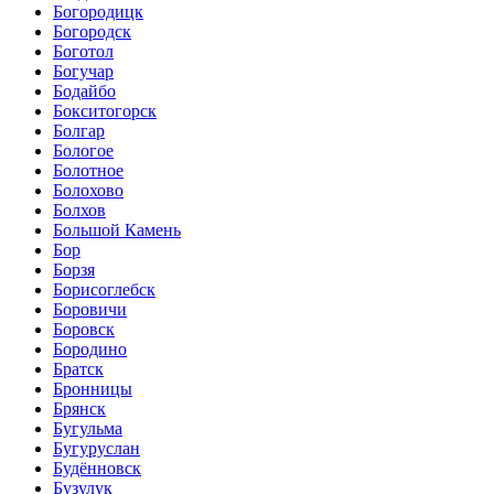
Богородицк
Богородск
Боготол
Богучар
Бодайбо
Бокситогорск
Болгар
Бологое
Болотное
Болохово
Болхов
Большой Камень
Бор
Борзя
Борисоглебск
Боровичи
Боровск
Бородино
Братск
Бронницы
Брянск
Бугульма
Бугуруслан
Будённовск
Бузулук