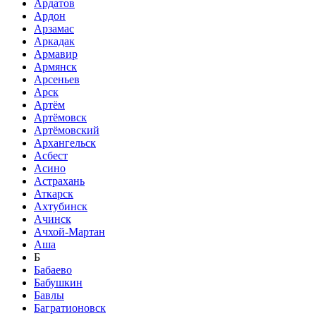
Ардатов
Ардон
Арзамас
Аркадак
Армавир
Армянск
Арсеньев
Арск
Артём
Артёмовск
Артёмовский
Архангельск
Асбест
Асино
Астрахань
Аткарск
Ахтубинск
Ачинск
Ачхой-Мартан
Аша
Б
Бабаево
Бабушкин
Бавлы
Багратионовск