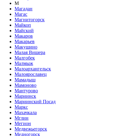
М
Магадан
Магас
Магнитогорск
Майкоп
Майский
Макаров
Макарьев
Макушино
Малая Вишера
Малгобек
Малмыж
Малоархангельск
Малоярославец
Мамадыш
Мамоново
Мантурово
Мариинск
Мариинский Посад
Маркс
Махачкала
Мглин
Мегион
Медвежьегорск
Медногорск