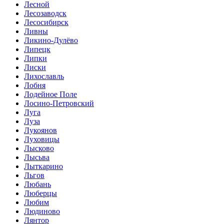
Лесной
Лесозаводск
Лесосибирск
Ливны
Ликино-Дулёво
Липецк
Липки
Лиски
Лихославль
Лобня
Лодейное Поле
Лосино-Петровский
Луга
Луза
Лукоянов
Луховицы
Лысково
Лысьва
Лыткарино
Льгов
Любань
Люберцы
Любим
Людиново
Лянтор