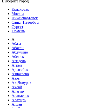
Выберите город
Краснодар
Москва
Нижневартовск
Санкт-Петербург
Сургут
Тюмень
А
Абаза
Абакан
Абдулино
Абинск
Агидель
Агрыз
Адыгейск
Азнакаево
Азов
Ак-Довурак
Аксай
Алагир
Алапаевск
Алатырь
Алдан