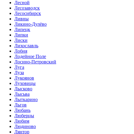
Лесной
Лесозаводск
Лесосибирск
Ливны
Ликино-Дулёво
Липецк
Липки
Лиски
Лихославль
Лобня
Лодейное Поле
Лосино-Петровский
Луга
Луза
Лукоянов
Луховицы
Лысково
Лысьва
Лыткарино
Льгов
Любань
Люберцы
Любим
Людиново
Лянтор