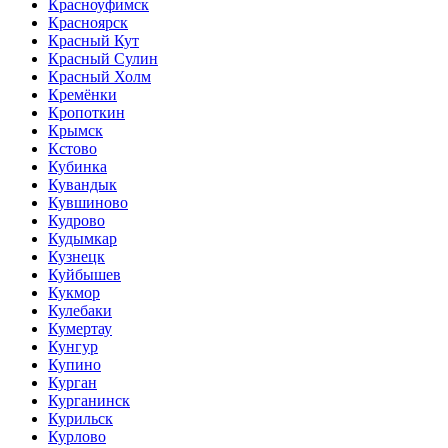
Красноуфимск
Красноярск
Красный Кут
Красный Сулин
Красный Холм
Кремёнки
Кропоткин
Крымск
Кстово
Кубинка
Кувандык
Кувшиново
Кудрово
Кудымкар
Кузнецк
Куйбышев
Кукмор
Кулебаки
Кумертау
Кунгур
Купино
Курган
Курганинск
Курильск
Курлово