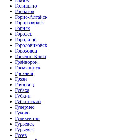
Глазов
Голицыно
Горбатов
Горно-Алтайск
Горнозаводск
Горняк
Городец
Городище
Городовиковск
Гороховец
Горячий Ключ
Грайворон
Гремячинск
Грозный
Грязи
Грязовец
Губаха
Губкин
Губкинский
Гудермес
Гуково
Гулькевичи
Гурьевск
Гурьевск
Гусев