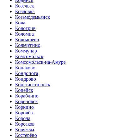
Кодинск
Козельск
Козловка
Козьмодемьянск
Кола
Кологрив
Коломна
Колпашево
Кольчугино
Коммунар
Комсомольск
Комсомольск-на-Амуре
Конаково
Кондопога
Кондрово
Константиновск
Копейск
Кораблино
Кореновск
Коркино
Королёв
Короча
Корсаков
Коряжма
Костерёво