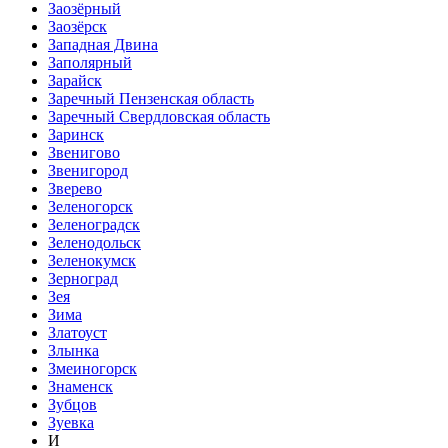
Заозёрный
Заозёрск
Западная Двина
Заполярный
Зарайск
Заречный Пензенская область
Заречный Свердловская область
Заринск
Звенигово
Звенигород
Зверево
Зеленогорск
Зеленоградск
Зеленодольск
Зеленокумск
Зерноград
Зея
Зима
Златоуст
Злынка
Змеиногорск
Знаменск
Зубцов
Зуевка
И