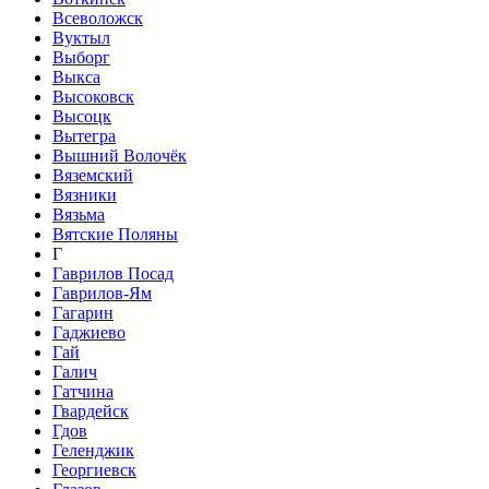
Всеволожск
Вуктыл
Выборг
Выкса
Высоковск
Высоцк
Вытегра
Вышний Волочёк
Вяземский
Вязники
Вязьма
Вятские Поляны
Г
Гаврилов Посад
Гаврилов-Ям
Гагарин
Гаджиево
Гай
Галич
Гатчина
Гвардейск
Гдов
Геленджик
Георгиевск