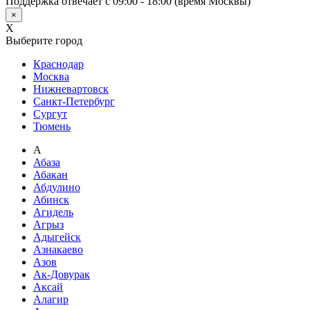
Поддержка отвечает с 09:00 - 18:00 (время Москвы)
×
X
Выберите город
Краснодар
Москва
Нижневартовск
Санкт-Петербург
Сургут
Тюмень
А
Абаза
Абакан
Абдулино
Абинск
Агидель
Агрыз
Адыгейск
Азнакаево
Азов
Ак-Довурак
Аксай
Алагир