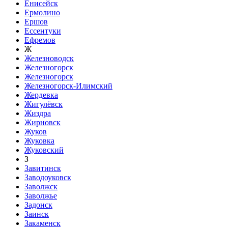
Енисейск
Ермолино
Ершов
Ессентуки
Ефремов
Ж
Железноводск
Железногорск
Железногорск
Железногорск-Илимский
Жердевка
Жигулёвск
Жиздра
Жирновск
Жуков
Жуковка
Жуковский
З
Завитинск
Заводоуковск
Заволжск
Заволжье
Задонск
Заинск
Закаменск