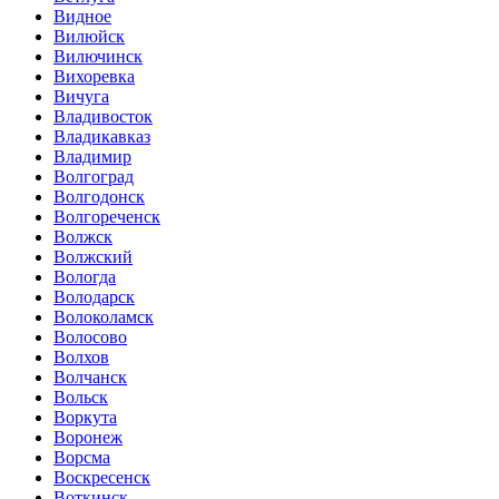
Видное
Вилюйск
Вилючинск
Вихоревка
Вичуга
Владивосток
Владикавказ
Владимир
Волгоград
Волгодонск
Волгореченск
Волжск
Волжский
Вологда
Володарск
Волоколамск
Волосово
Волхов
Волчанск
Вольск
Воркута
Воронеж
Ворсма
Воскресенск
Воткинск