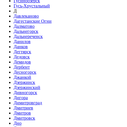
Гусиноозёрск
Гусь-Хрустальный
Д
Давлеканово
Дагестанские Огни
Далматово
Дальнегорск
Дальнереченск
Данилов
Данков
Дегтярск
Дедовск
Демидов
Дербент
Десногорск
Джанкой
Дзержинск
Дзержинский
Дивногорск
Дигора
Димитровград
Дмитриев
Дмитров
Дмитровск
Дно