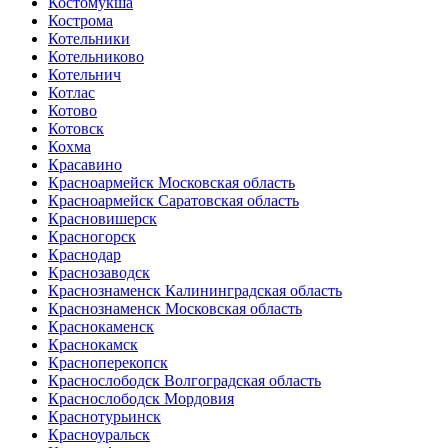
Костомукша
Кострома
Котельники
Котельниково
Котельнич
Котлас
Котово
Котовск
Кохма
Красавино
Красноармейск Московская область
Красноармейск Саратовская область
Красновишерск
Красногорск
Краснодар
Краснозаводск
Краснознаменск Калининградская область
Краснознаменск Московская область
Краснокаменск
Краснокамск
Красноперекопск
Краснослободск Волгоградская область
Краснослободск Мордовия
Краснотурьинск
Красноуральск