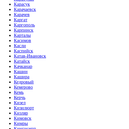
Карасук
Карачаевск
Карачев
Каргат
Каргополь
Карпинск
Карталы
Касимов
Касли
Каспийск
Катав-Ивановск
Катайск
Качканар
Кашин
Кашира
Кедровый
Кемерово
Кемь
Керчь
Кизел
Кизилюрт
Кизляр
Кимовск
Кимры
Кингисепп