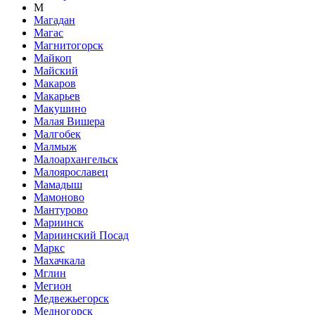
М
Магадан
Магас
Магнитогорск
Майкоп
Майский
Макаров
Макарьев
Макушино
Малая Вишера
Малгобек
Малмыж
Малоархангельск
Малоярославец
Мамадыш
Мамоново
Мантурово
Мариинск
Мариинский Посад
Маркс
Махачкала
Мглин
Мегион
Медвежьегорск
Медногорск