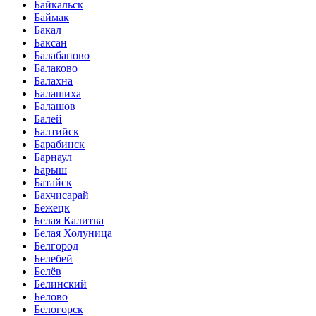
Байкальск
Баймак
Бакал
Баксан
Балабаново
Балаково
Балахна
Балашиха
Балашов
Балей
Балтийск
Барабинск
Барнаул
Барыш
Батайск
Бахчисарай
Бежецк
Белая Калитва
Белая Холуница
Белгород
Белебей
Белёв
Белинский
Белово
Белогорск