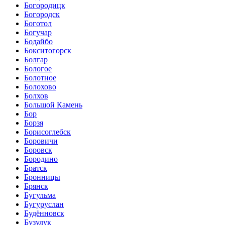
Богородицк
Богородск
Боготол
Богучар
Бодайбо
Бокситогорск
Болгар
Бологое
Болотное
Болохово
Болхов
Большой Камень
Бор
Борзя
Борисоглебск
Боровичи
Боровск
Бородино
Братск
Бронницы
Брянск
Бугульма
Бугуруслан
Будённовск
Бузулук