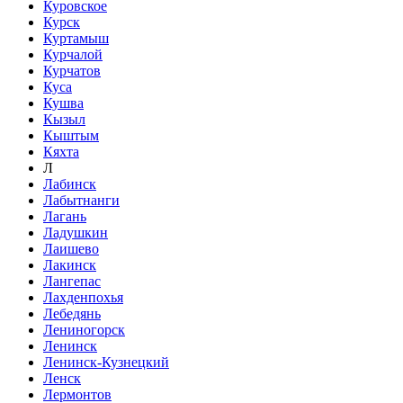
Куровское
Курск
Куртамыш
Курчалой
Курчатов
Куса
Кушва
Кызыл
Кыштым
Кяхта
Л
Лабинск
Лабытнанги
Лагань
Ладушкин
Лаишево
Лакинск
Лангепас
Лахденпохья
Лебедянь
Лениногорск
Ленинск
Ленинск-Кузнецкий
Ленск
Лермонтов