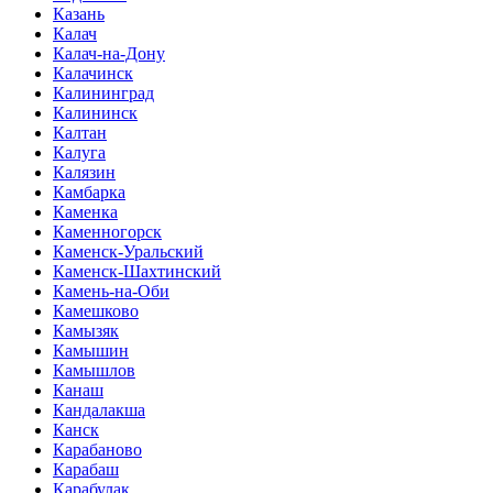
Казань
Калач
Калач-на-Дону
Калачинск
Калининград
Калининск
Калтан
Калуга
Калязин
Камбарка
Каменка
Каменногорск
Каменск-Уральский
Каменск-Шахтинский
Камень-на-Оби
Камешково
Камызяк
Камышин
Камышлов
Канаш
Кандалакша
Канск
Карабаново
Карабаш
Карабулак