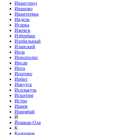
Ивангород
Иваново
Ивантеевка
Ивдель
Игарка
Ижевск
Избербаш
Изобильный
Иланский
Инза
Иннополис
Инсар
Инта
Ипатово
Ирбит
Иркутск
Исилькуль
Искитим
Истра
Ишим
Ишимбай
Й
Йошкар-Ола
К
Кадников