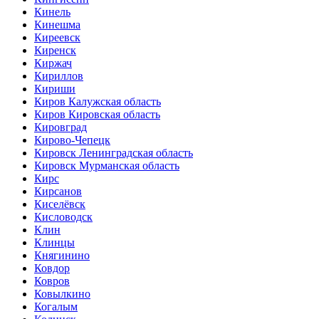
Кинель
Кинешма
Киреевск
Киренск
Киржач
Кириллов
Кириши
Киров Калужская область
Киров Кировская область
Кировград
Кирово-Чепецк
Кировск Ленинградская область
Кировск Мурманская область
Кирс
Кирсанов
Киселёвск
Кисловодск
Клин
Клинцы
Княгинино
Ковдор
Ковров
Ковылкино
Когалым