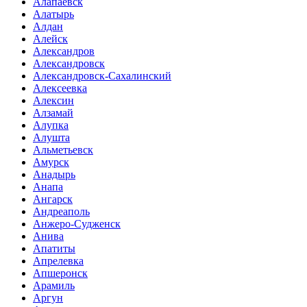
Алапаевск
Алатырь
Алдан
Алейск
Александров
Александровск
Александровск-Сахалинский
Алексеевка
Алексин
Алзамай
Алупка
Алушта
Альметьевск
Амурск
Анадырь
Анапа
Ангарск
Андреаполь
Анжеро-Судженск
Анива
Апатиты
Апрелевка
Апшеронск
Арамиль
Аргун