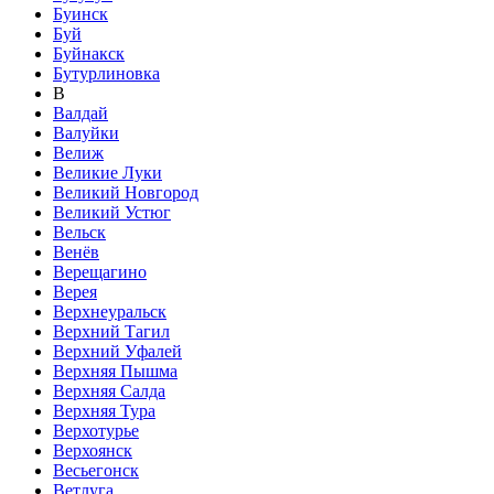
Буинск
Буй
Буйнакск
Бутурлиновка
В
Валдай
Валуйки
Велиж
Великие Луки
Великий Новгород
Великий Устюг
Вельск
Венёв
Верещагино
Верея
Верхнеуральск
Верхний Тагил
Верхний Уфалей
Верхняя Пышма
Верхняя Салда
Верхняя Тура
Верхотурье
Верхоянск
Весьегонск
Ветлуга