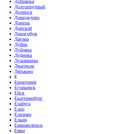
Добрянка
Долгопрудный
Долинск
Домодедово
Донецк
Донской
Дорогобуж
Дрезна
Дубна
Дубовка
Дудинка
Духовщина
Дюртюли
Дятьково
Е
Евпатория
Егорьевск
Ейск
Екатеринбург
Елабуга
Елец
Елизово
Ельня
Еманжелинск
Емва