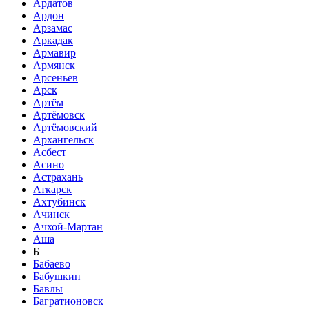
Ардатов
Ардон
Арзамас
Аркадак
Армавир
Армянск
Арсеньев
Арск
Артём
Артёмовск
Артёмовский
Архангельск
Асбест
Асино
Астрахань
Аткарск
Ахтубинск
Ачинск
Ачхой-Мартан
Аша
Б
Бабаево
Бабушкин
Бавлы
Багратионовск