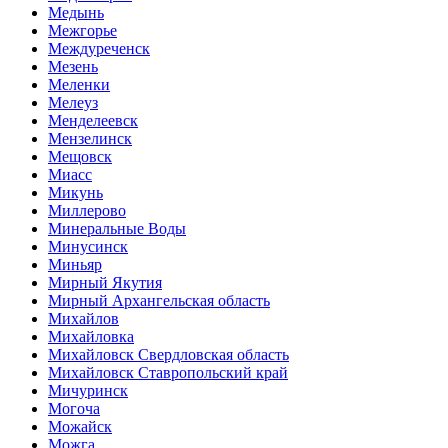
Медынь
Межгорье
Междуреченск
Мезень
Меленки
Мелеуз
Менделеевск
Мензелинск
Мещовск
Миасс
Микунь
Миллерово
Минеральные Воды
Минусинск
Миньяр
Мирный Якутия
Мирный Архангельская область
Михайлов
Михайловка
Михайловск Свердловская область
Михайловск Ставропольский край
Мичуринск
Могоча
Можайск
Можга