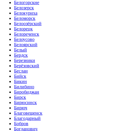
Белогорскне
Белозерск
Белокуриха
Беломорск
Белоозёрский
Белорецк
Белореченск
Белоусово
Белоярский
Белый
Бердск
Березники
Берёзовский
Беслан
Бийск
Бикин
Билибино
Биробиджан
Бирск
Бирюсинск
Бирюч
Благовещенск
Благодарный
Бобров
Богданович