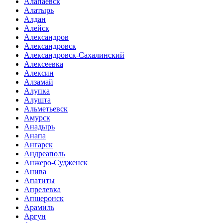
Алапаевск
Алатырь
Алдан
Алейск
Александров
Александровск
Александровск-Сахалинский
Алексеевка
Алексин
Алзамай
Алупка
Алушта
Альметьевск
Амурск
Анадырь
Анапа
Ангарск
Андреаполь
Анжеро-Судженск
Анива
Апатиты
Апрелевка
Апшеронск
Арамиль
Аргун