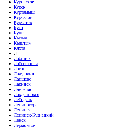
Куровское
Курск
Куртамыш
Курчалой
Курчатов
Куса
Кушва
Кызыл
Кыштым
Кяхта
Л
Лабинск
Лабытнанги
Лагань
Ладушкин
Лаишево
Лакинск
Лангепас
Лахденпохья
Лебедянь
Лениногорск
Ленинск
Ленинск-Кузнецкий
Ленск
Лермонтов