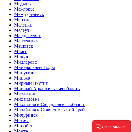
Медынь
Межгорье
Междуреченск
Мезень
Меленки
Мелеуз
Менделеевск
Мензелинск
Мещовск
Миасс
Микунь
Миллерово
Минеральные Воды
Минусинск
Миньяр
Мирный Якутия
Мирный Архангельская область
Михайлов
Михайловка
Михайловск Свердловская область
Михайловск Ставропольский край
Мичуринск
Могоча
Можайск
Консультация
Можга