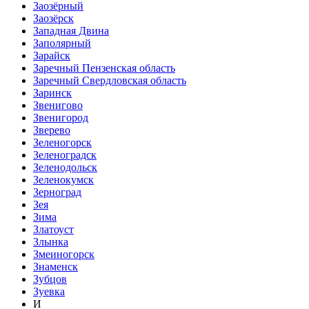
Заозёрный
Заозёрск
Западная Двина
Заполярный
Зарайск
Заречный Пензенская область
Заречный Свердловская область
Заринск
Звенигово
Звенигород
Зверево
Зеленогорск
Зеленоградск
Зеленодольск
Зеленокумск
Зерноград
Зея
Зима
Златоуст
Злынка
Змеиногорск
Знаменск
Зубцов
Зуевка
И