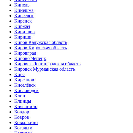
Кинель
Кинешма
Киреевск
Киренск
Киржач
Кириллов
Кириши
Киров Калужская область
Киров Кировская область
Кировград
Кирово-Чепецк
Кировск Ленинградская область
Кировск Мурманская область
Кирс
Кирсанов
Киселёвск
Кисловодск
Клин
Клинцы
Княгинино
Ковдор
Ковров
Ковылкино
Когалым