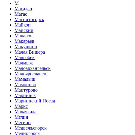
М
Магадан
Магас
Магнитогорск
Майкоп
Майский
Макаров
Макарьев
Макушино
Малая Вишера
Малгобек
Малмыж
Малоархангельск
Малоярославец
Мамадыш
Мамоново
Мантурово
Мариинск
Мариинский Посад
Маркс
Махачкала
Мглин
Мегион
Медвежьегорск
Медногорск