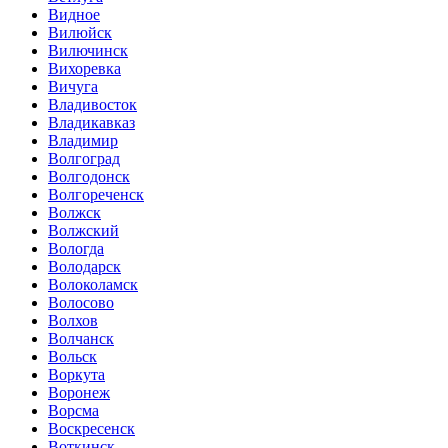
Видное
Вилюйск
Вилючинск
Вихоревка
Вичуга
Владивосток
Владикавказ
Владимир
Волгоград
Волгодонск
Волгореченск
Волжск
Волжский
Вологда
Володарск
Волоколамск
Волосово
Волхов
Волчанск
Вольск
Воркута
Воронеж
Ворсма
Воскресенск
Воткинск