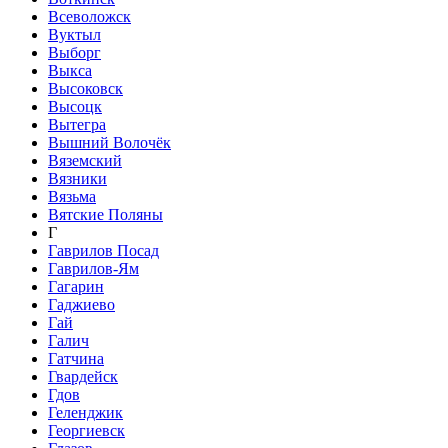
Всеволожск
Вуктыл
Выборг
Выкса
Высоковск
Высоцк
Вытегра
Вышний Волочёк
Вяземский
Вязники
Вязьма
Вятские Поляны
Г
Гаврилов Посад
Гаврилов-Ям
Гагарин
Гаджиево
Гай
Галич
Гатчина
Гвардейск
Гдов
Геленджик
Георгиевск