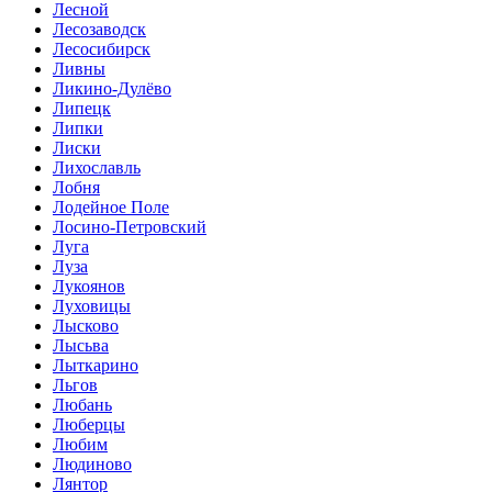
Лесной
Лесозаводск
Лесосибирск
Ливны
Ликино-Дулёво
Липецк
Липки
Лиски
Лихославль
Лобня
Лодейное Поле
Лосино-Петровский
Луга
Луза
Лукоянов
Луховицы
Лысково
Лысьва
Лыткарино
Льгов
Любань
Люберцы
Любим
Людиново
Лянтор