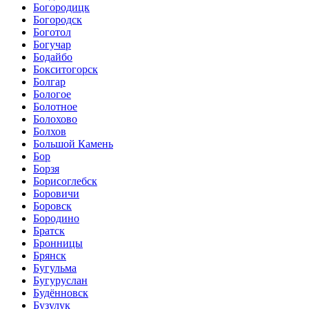
Богородицк
Богородск
Боготол
Богучар
Бодайбо
Бокситогорск
Болгар
Бологое
Болотное
Болохово
Болхов
Большой Камень
Бор
Борзя
Борисоглебск
Боровичи
Боровск
Бородино
Братск
Бронницы
Брянск
Бугульма
Бугуруслан
Будённовск
Бузулук