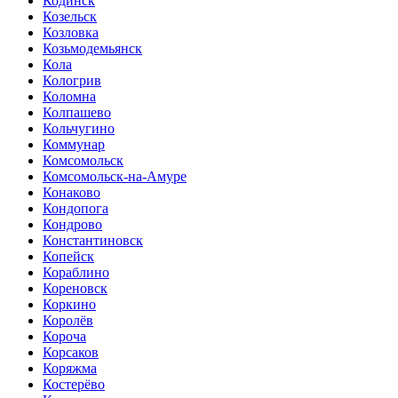
Кодинск
Козельск
Козловка
Козьмодемьянск
Кола
Кологрив
Коломна
Колпашево
Кольчугино
Коммунар
Комсомольск
Комсомольск-на-Амуре
Конаково
Кондопога
Кондрово
Константиновск
Копейск
Кораблино
Кореновск
Коркино
Королёв
Короча
Корсаков
Коряжма
Костерёво