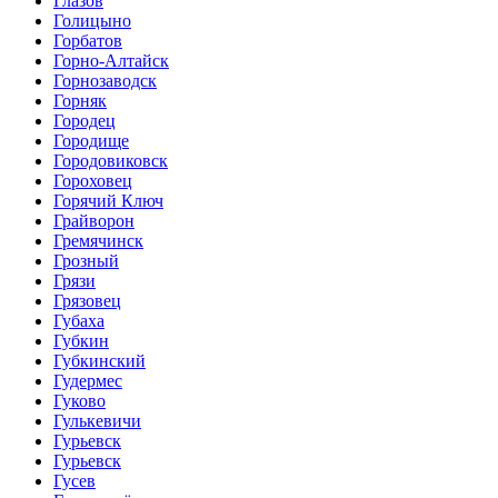
Глазов
Голицыно
Горбатов
Горно-Алтайск
Горнозаводск
Горняк
Городец
Городище
Городовиковск
Гороховец
Горячий Ключ
Грайворон
Гремячинск
Грозный
Грязи
Грязовец
Губаха
Губкин
Губкинский
Гудермес
Гуково
Гулькевичи
Гурьевск
Гурьевск
Гусев