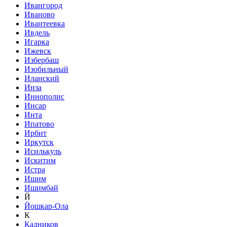
Ивангород
Иваново
Ивантеевка
Ивдель
Игарка
Ижевск
Избербаш
Изобильный
Иланский
Инза
Иннополис
Инсар
Инта
Ипатово
Ирбит
Иркутск
Исилькуль
Искитим
Истра
Ишим
Ишимбай
Й
Йошкар-Ола
К
Кадников