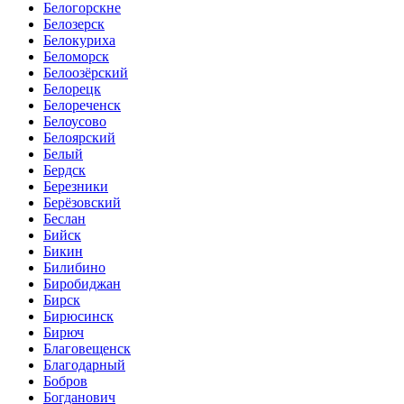
Белогорскне
Белозерск
Белокуриха
Беломорск
Белоозёрский
Белорецк
Белореченск
Белоусово
Белоярский
Белый
Бердск
Березники
Берёзовский
Беслан
Бийск
Бикин
Билибино
Биробиджан
Бирск
Бирюсинск
Бирюч
Благовещенск
Благодарный
Бобров
Богданович