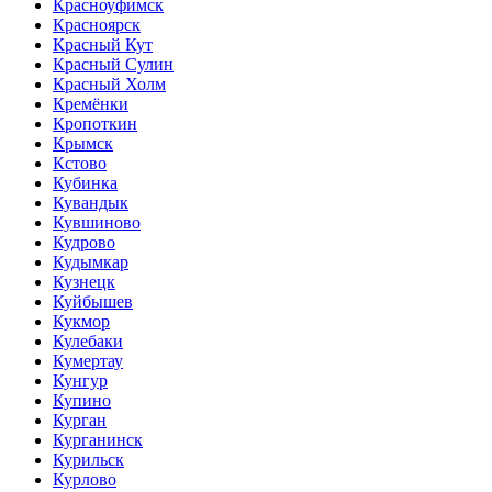
Красноуфимск
Красноярск
Красный Кут
Красный Сулин
Красный Холм
Кремёнки
Кропоткин
Крымск
Кстово
Кубинка
Кувандык
Кувшиново
Кудрово
Кудымкар
Кузнецк
Куйбышев
Кукмор
Кулебаки
Кумертау
Кунгур
Купино
Курган
Курганинск
Курильск
Курлово