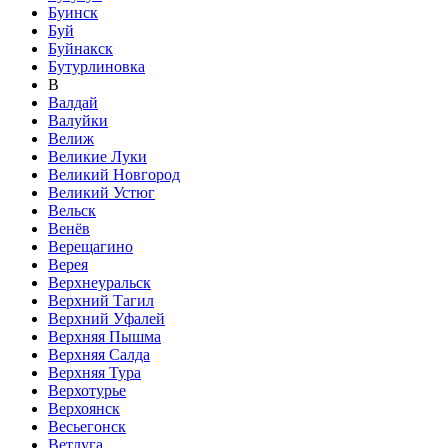
Буинск
Буй
Буйнакск
Бутурлиновка
В
Валдай
Валуйки
Велиж
Великие Луки
Великий Новгород
Великий Устюг
Вельск
Венёв
Верещагино
Верея
Верхнеуральск
Верхний Тагил
Верхний Уфалей
Верхняя Пышма
Верхняя Салда
Верхняя Тура
Верхотурье
Верхоянск
Весьегонск
Ветлуга