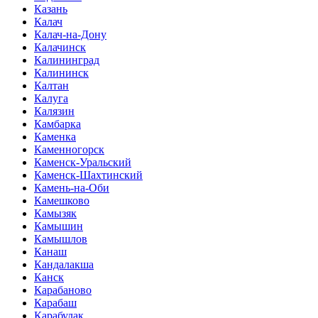
Казань
Калач
Калач-на-Дону
Калачинск
Калининград
Калининск
Калтан
Калуга
Калязин
Камбарка
Каменка
Каменногорск
Каменск-Уральский
Каменск-Шахтинский
Камень-на-Оби
Камешково
Камызяк
Камышин
Камышлов
Канаш
Кандалакша
Канск
Карабаново
Карабаш
Карабулак