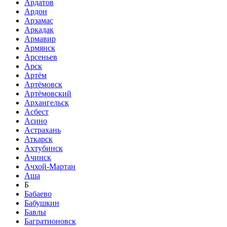
Ардатов
Ардон
Арзамас
Аркадак
Армавир
Армянск
Арсеньев
Арск
Артём
Артёмовск
Артёмовский
Архангельск
Асбест
Асино
Астрахань
Аткарск
Ахтубинск
Ачинск
Ачхой-Мартан
Аша
Б
Бабаево
Бабушкин
Бавлы
Багратионовск