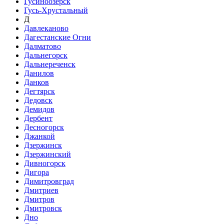
Гусиноозёрск
Гусь-Хрустальный
Д
Давлеканово
Дагестанские Огни
Далматово
Дальнегорск
Дальнереченск
Данилов
Данков
Дегтярск
Дедовск
Демидов
Дербент
Десногорск
Джанкой
Дзержинск
Дзержинский
Дивногорск
Дигора
Димитровград
Дмитриев
Дмитров
Дмитровск
Дно