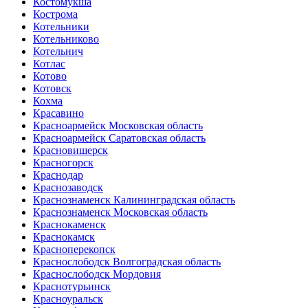
Костомукша
Кострома
Котельники
Котельниково
Котельнич
Котлас
Котово
Котовск
Кохма
Красавино
Красноармейск Московская область
Красноармейск Саратовская область
Красновишерск
Красногорск
Краснодар
Краснозаводск
Краснознаменск Калининградская область
Краснознаменск Московская область
Краснокаменск
Краснокамск
Красноперекопск
Краснослободск Волгоградская область
Краснослободск Мордовия
Краснотурьинск
Красноуральск