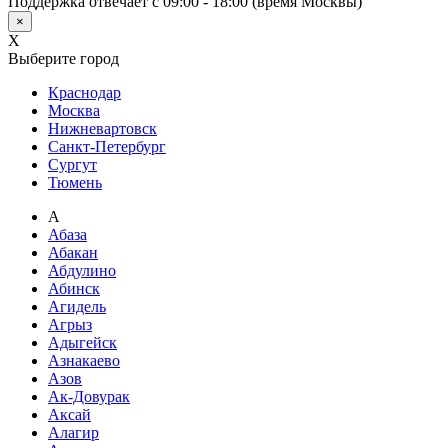
Поддержка отвечает с 09:00 - 18:00 (время Москвы)
×
X
Выберите город
Краснодар
Москва
Нижневартовск
Санкт-Петербург
Сургут
Тюмень
А
Абаза
Абакан
Абдулино
Абинск
Агидель
Агрыз
Адыгейск
Азнакаево
Азов
Ак-Довурак
Аксай
Алагир