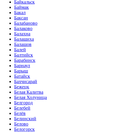
Байкальск
Баймак
Бакал
Баксан
Балабаново
Балаково
Балахна
Балашиха
Балашов
Балей
Балтийск
Барабинск
Барнаул
Барыш
Батайск
Бахчисарай
Бежецк
Белая Калитва
Белая Холуница
Белгород
Белебей
Белёв
Белинский
Белово
Белогорск