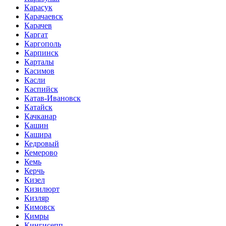
Карасук
Карачаевск
Карачев
Каргат
Каргополь
Карпинск
Карталы
Касимов
Касли
Каспийск
Катав-Ивановск
Катайск
Качканар
Кашин
Кашира
Кедровый
Кемерово
Кемь
Керчь
Кизел
Кизилюрт
Кизляр
Кимовск
Кимры
Кингисепп