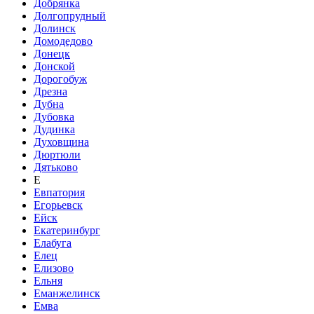
Добрянка
Долгопрудный
Долинск
Домодедово
Донецк
Донской
Дорогобуж
Дрезна
Дубна
Дубовка
Дудинка
Духовщина
Дюртюли
Дятьково
Е
Евпатория
Егорьевск
Ейск
Екатеринбург
Елабуга
Елец
Елизово
Ельня
Еманжелинск
Емва