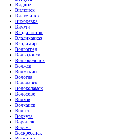
Видное
Вилюйск
Вилючинск
Вихоревка
Вичуга
Владивосток
Владикавказ
Владимир
Волгоград
Волгодонск
Волгореченск
Волжск
Волжский
Вологда
Володарск
Волоколамск
Волосово
Волхов
Волчанск
Вольск
Воркута
Воронеж
Ворсма
Воскресенск
Воткинск