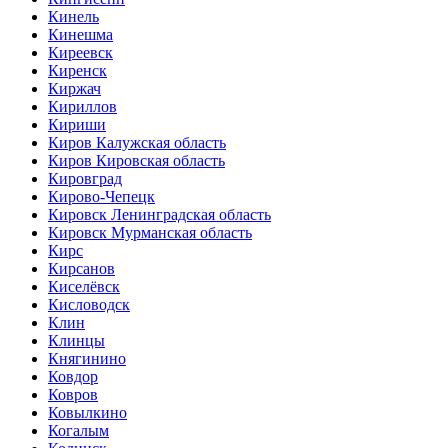
Кинель
Кинешма
Киреевск
Киренск
Киржач
Кириллов
Кириши
Киров Калужская область
Киров Кировская область
Кировград
Кирово-Чепецк
Кировск Ленинградская область
Кировск Мурманская область
Кирс
Кирсанов
Киселёвск
Кисловодск
Клин
Клинцы
Княгинино
Ковдор
Ковров
Ковылкино
Когалым