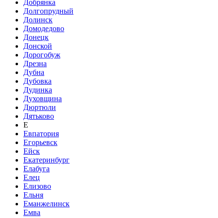
Добрянка
Долгопрудный
Долинск
Домодедово
Донецк
Донской
Дорогобуж
Дрезна
Дубна
Дубовка
Дудинка
Духовщина
Дюртюли
Дятьково
Е
Евпатория
Егорьевск
Ейск
Екатеринбург
Елабуга
Елец
Елизово
Ельня
Еманжелинск
Емва