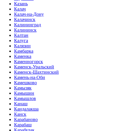
Казань
Калач
Калач-на-Дону
Калачинск
Калининград
Калининск
Калтан
Калуга
Калязин
Камбарка
Каменка
Каменногорск
Каменск-Уральский
Каменск-Шахтинский
Камень-на-Оби
Камешково
Камызяк
Камышин
Камышлов
Канаш
Кандалакша
Канск
Карабаново
Карабаш
Карабулак