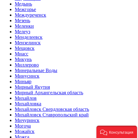
Медынь
Межгорье
Междуреченск
Мезень
Меленки
Мелеуз
Менделеевск
Мензелинск
Мещовск
Миасс
Микунь
Миллерово
Минеральные Воды
Минусинск
Миньяр
Мирный Якутия
Мирный Архангельская область
Михайлов
Михайловка
Михайловск Свердловская область
Михайловск Ставропольский край
Мичуринск
Могоча
Можайск
Консультация
Можга