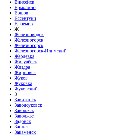
Енисейск
Ермолино
Ершов
Ессентуки
Ефремов
Ж
Железноводск
Железногорск
Железногорск
Железногорск-Илимский
Жердевка
Жигулёвск
Жиздра
Жирновск
Жуков
Жуковка
Жуковский
З
Завитинск
Заводоуковск
Заволжск
Заволжье
Задонск
Заинск
Закаменск