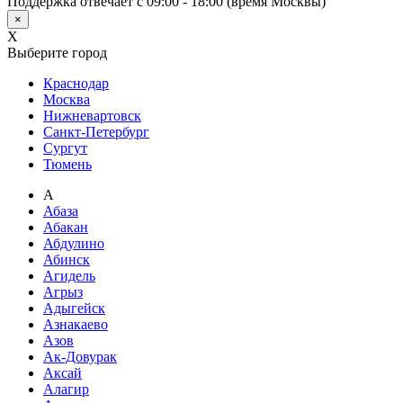
Поддержка отвечает с 09:00 - 18:00 (время Москвы)
×
X
Выберите город
Краснодар
Москва
Нижневартовск
Санкт-Петербург
Сургут
Тюмень
А
Абаза
Абакан
Абдулино
Абинск
Агидель
Агрыз
Адыгейск
Азнакаево
Азов
Ак-Довурак
Аксай
Алагир