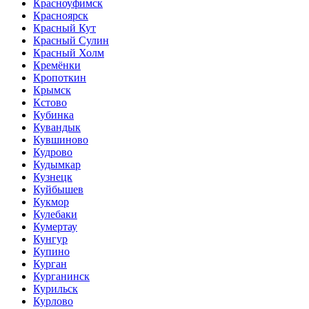
Красноуфимск
Красноярск
Красный Кут
Красный Сулин
Красный Холм
Кремёнки
Кропоткин
Крымск
Кстово
Кубинка
Кувандык
Кувшиново
Кудрово
Кудымкар
Кузнецк
Куйбышев
Кукмор
Кулебаки
Кумертау
Кунгур
Купино
Курган
Курганинск
Курильск
Курлово