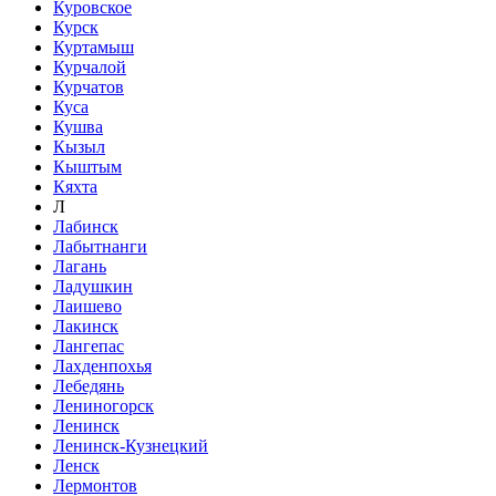
Куровское
Курск
Куртамыш
Курчалой
Курчатов
Куса
Кушва
Кызыл
Кыштым
Кяхта
Л
Лабинск
Лабытнанги
Лагань
Ладушкин
Лаишево
Лакинск
Лангепас
Лахденпохья
Лебедянь
Лениногорск
Ленинск
Ленинск-Кузнецкий
Ленск
Лермонтов