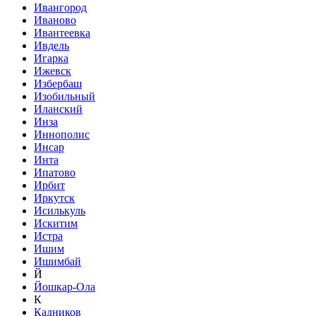
Ивангород
Иваново
Ивантеевка
Ивдель
Игарка
Ижевск
Избербаш
Изобильный
Иланский
Инза
Иннополис
Инсар
Инта
Ипатово
Ирбит
Иркутск
Исилькуль
Искитим
Истра
Ишим
Ишимбай
Й
Йошкар-Ола
К
Кадников