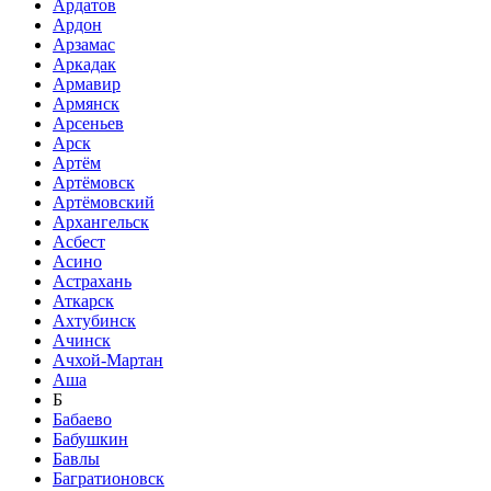
Ардатов
Ардон
Арзамас
Аркадак
Армавир
Армянск
Арсеньев
Арск
Артём
Артёмовск
Артёмовский
Архангельск
Асбест
Асино
Астрахань
Аткарск
Ахтубинск
Ачинск
Ачхой-Мартан
Аша
Б
Бабаево
Бабушкин
Бавлы
Багратионовск