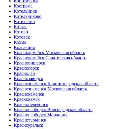
Костомукша
Кострома
Котельники
Котельниково
Котельнич
Котлас
Котово
Котовск
Кохма
Красавино
Красноармейск Московская область
Красноармейск Саратовская область
Красновишерск
Красногорск
Краснодар
Краснозаводск
Краснознаменск Калининградская область
Краснознаменск Московская область
Краснокаменск
Краснокамск
Красноперекопск
Краснослободск Волгоградская область
Краснослободск Мордовия
Краснотурьинск
Красноуральск