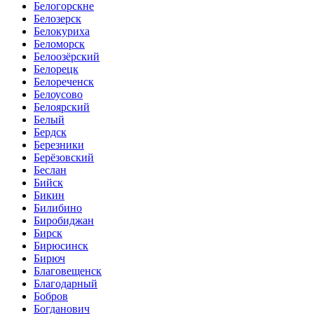
Белогорскне
Белозерск
Белокуриха
Беломорск
Белоозёрский
Белорецк
Белореченск
Белоусово
Белоярский
Белый
Бердск
Березники
Берёзовский
Беслан
Бийск
Бикин
Билибино
Биробиджан
Бирск
Бирюсинск
Бирюч
Благовещенск
Благодарный
Бобров
Богданович