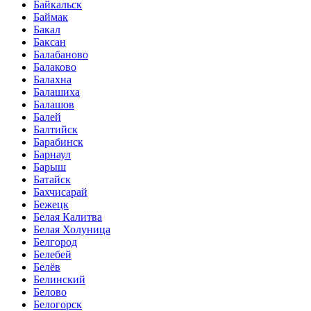
Байкальск
Баймак
Бакал
Баксан
Балабаново
Балаково
Балахна
Балашиха
Балашов
Балей
Балтийск
Барабинск
Барнаул
Барыш
Батайск
Бахчисарай
Бежецк
Белая Калитва
Белая Холуница
Белгород
Белебей
Белёв
Белинский
Белово
Белогорск