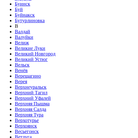
Буинск
Буй
Буйнакск
Бутурлиновка
В
Валдай
Валуйки
Велиж
Великие Луки
Великий Новгород
Великий Устюг
Вельск
Венёв
Верещагино
Верея
Верхнеуральск
Верхний Тагил
Верхний Уфалей
Верхняя Пышма
Верхняя Салда
Верхняя Тура
Верхотурье
Верхоянск
Весьегонск
Ветлуга