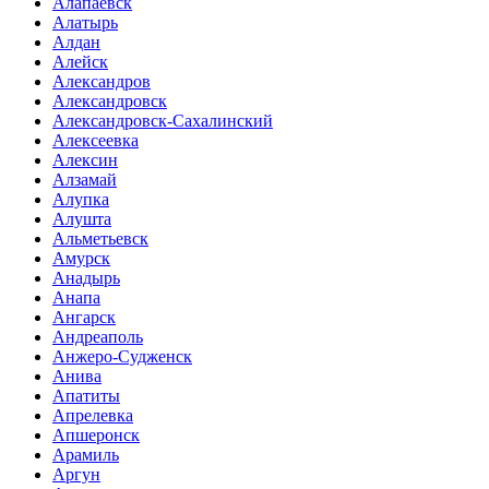
Алапаевск
Алатырь
Алдан
Алейск
Александров
Александровск
Александровск-Сахалинский
Алексеевка
Алексин
Алзамай
Алупка
Алушта
Альметьевск
Амурск
Анадырь
Анапа
Ангарск
Андреаполь
Анжеро-Судженск
Анива
Апатиты
Апрелевка
Апшеронск
Арамиль
Аргун