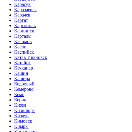
Карасук
Карачаевск
Карачев
Каргат
Каргополь
Карпинск
Карталы
Касимов
Касли
Каспийск
Катав-Ивановск
Катайск
Качканар
Кашин
Кашира
Кедровый
Кемерово
Кемь
Керчь
Кизел
Кизилюрт
Кизляр
Кимовск
Кимры
Кингисепп