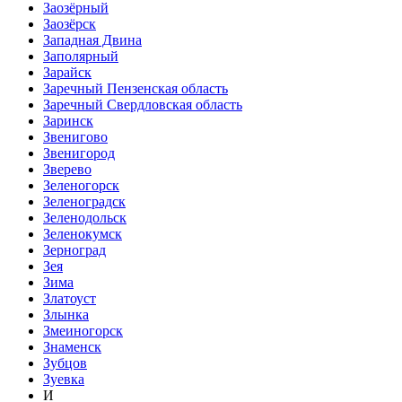
Заозёрный
Заозёрск
Западная Двина
Заполярный
Зарайск
Заречный Пензенская область
Заречный Свердловская область
Заринск
Звенигово
Звенигород
Зверево
Зеленогорск
Зеленоградск
Зеленодольск
Зеленокумск
Зерноград
Зея
Зима
Златоуст
Злынка
Змеиногорск
Знаменск
Зубцов
Зуевка
И