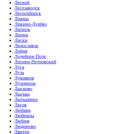
Лесной
Лесозаводск
Лесосибирск
Ливны
Ликино-Дулёво
Липецк
Липки
Лиски
Лихославль
Лобня
Лодейное Поле
Лосино-Петровский
Луга
Луза
Лукоянов
Луховицы
Лысково
Лысьва
Лыткарино
Льгов
Любань
Люберцы
Любим
Людиново
Лянтор