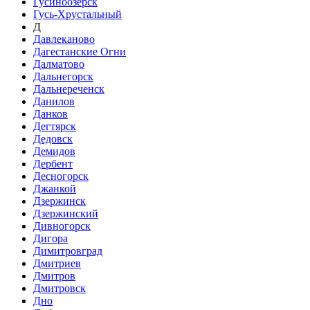
Гусиноозёрск
Гусь-Хрустальный
Д
Давлеканово
Дагестанские Огни
Далматово
Дальнегорск
Дальнереченск
Данилов
Данков
Дегтярск
Дедовск
Демидов
Дербент
Десногорск
Джанкой
Дзержинск
Дзержинский
Дивногорск
Дигора
Димитровград
Дмитриев
Дмитров
Дмитровск
Дно