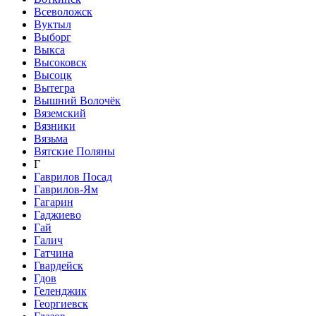
Всеволожск
Вуктыл
Выборг
Выкса
Высоковск
Высоцк
Вытегра
Вышний Волочёк
Вяземский
Вязники
Вязьма
Вятские Поляны
Г
Гаврилов Посад
Гаврилов-Ям
Гагарин
Гаджиево
Гай
Галич
Гатчина
Гвардейск
Гдов
Геленджик
Георгиевск