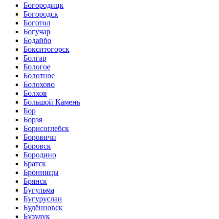
Богородицк
Богородск
Боготол
Богучар
Бодайбо
Бокситогорск
Болгар
Бологое
Болотное
Болохово
Болхов
Большой Камень
Бор
Борзя
Борисоглебск
Боровичи
Боровск
Бородино
Братск
Бронницы
Брянск
Бугульма
Бугуруслан
Будённовск
Бузулук