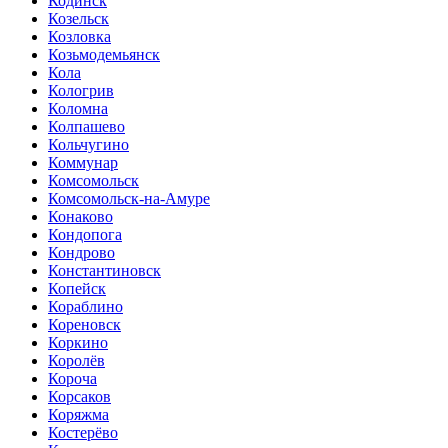
Кодинск
Козельск
Козловка
Козьмодемьянск
Кола
Кологрив
Коломна
Колпашево
Кольчугино
Коммунар
Комсомольск
Комсомольск-на-Амуре
Конаково
Кондопога
Кондрово
Константиновск
Копейск
Кораблино
Кореновск
Коркино
Королёв
Короча
Корсаков
Коряжма
Костерёво