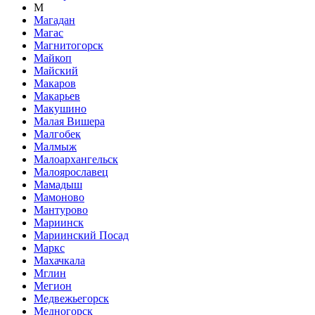
М
Магадан
Магас
Магнитогорск
Майкоп
Майский
Макаров
Макарьев
Макушино
Малая Вишера
Малгобек
Малмыж
Малоархангельск
Малоярославец
Мамадыш
Мамоново
Мантурово
Мариинск
Мариинский Посад
Маркс
Махачкала
Мглин
Мегион
Медвежьегорск
Медногорск