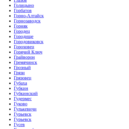
Глазов
Голицыно
Горбатов
Горно-Алтайск
Горнозаводск
Горняк
Городец
Городище
Городовиковск
Гороховец
Горячий Ключ
Грайворон
Гремячинск
Грозный
Грязи
Грязовец
Губаха
Губкин
Губкинский
Гудермес
Гуково
Гулькевичи
Гурьевск
Гурьевск
Гусев