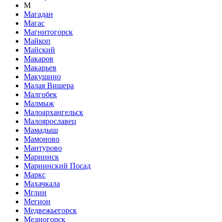
М
Магадан
Магас
Магнитогорск
Майкоп
Майский
Макаров
Макарьев
Макушино
Малая Вишера
Малгобек
Малмыж
Малоархангельск
Малоярославец
Мамадыш
Мамоново
Мантурово
Мариинск
Мариинский Посад
Маркс
Махачкала
Мглин
Мегион
Медвежьегорск
Медногорск