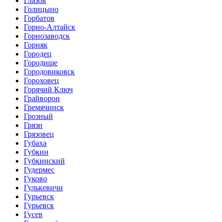
Глазов
Голицыно
Горбатов
Горно-Алтайск
Горнозаводск
Горняк
Городец
Городище
Городовиковск
Гороховец
Горячий Ключ
Грайворон
Гремячинск
Грозный
Грязи
Грязовец
Губаха
Губкин
Губкинский
Гудермес
Гуково
Гулькевичи
Гурьевск
Гурьевск
Гусев