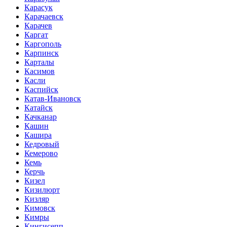
Карасук
Карачаевск
Карачев
Каргат
Каргополь
Карпинск
Карталы
Касимов
Касли
Каспийск
Катав-Ивановск
Катайск
Качканар
Кашин
Кашира
Кедровый
Кемерово
Кемь
Керчь
Кизел
Кизилюрт
Кизляр
Кимовск
Кимры
Кингисепп