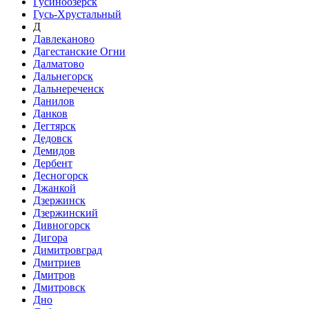
Гусиноозёрск
Гусь-Хрустальный
Д
Давлеканово
Дагестанские Огни
Далматово
Дальнегорск
Дальнереченск
Данилов
Данков
Дегтярск
Дедовск
Демидов
Дербент
Десногорск
Джанкой
Дзержинск
Дзержинский
Дивногорск
Дигора
Димитровград
Дмитриев
Дмитров
Дмитровск
Дно