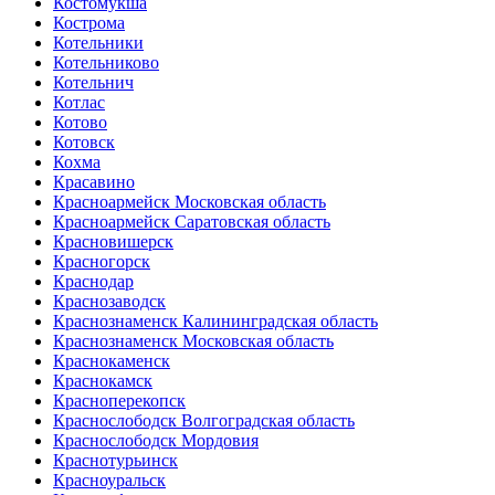
Костомукша
Кострома
Котельники
Котельниково
Котельнич
Котлас
Котово
Котовск
Кохма
Красавино
Красноармейск Московская область
Красноармейск Саратовская область
Красновишерск
Красногорск
Краснодар
Краснозаводск
Краснознаменск Калининградская область
Краснознаменск Московская область
Краснокаменск
Краснокамск
Красноперекопск
Краснослободск Волгоградская область
Краснослободск Мордовия
Краснотурьинск
Красноуральск