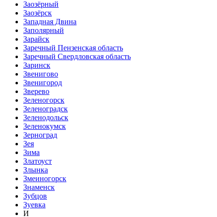
Заозёрный
Заозёрск
Западная Двина
Заполярный
Зарайск
Заречный Пензенская область
Заречный Свердловская область
Заринск
Звенигово
Звенигород
Зверево
Зеленогорск
Зеленоградск
Зеленодольск
Зеленокумск
Зерноград
Зея
Зима
Златоуст
Злынка
Змеиногорск
Знаменск
Зубцов
Зуевка
И