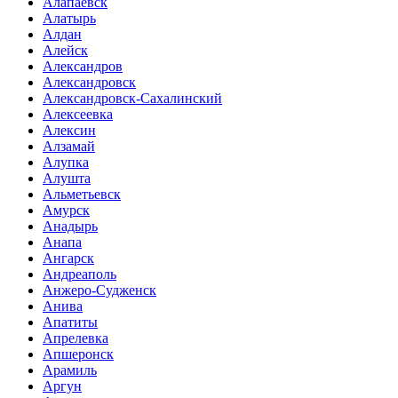
Алапаевск
Алатырь
Алдан
Алейск
Александров
Александровск
Александровск-Сахалинский
Алексеевка
Алексин
Алзамай
Алупка
Алушта
Альметьевск
Амурск
Анадырь
Анапа
Ангарск
Андреаполь
Анжеро-Судженск
Анива
Апатиты
Апрелевка
Апшеронск
Арамиль
Аргун