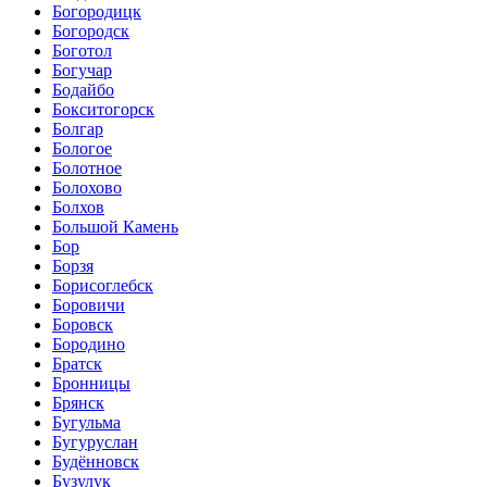
Богородицк
Богородск
Боготол
Богучар
Бодайбо
Бокситогорск
Болгар
Бологое
Болотное
Болохово
Болхов
Большой Камень
Бор
Борзя
Борисоглебск
Боровичи
Боровск
Бородино
Братск
Бронницы
Брянск
Бугульма
Бугуруслан
Будённовск
Бузулук