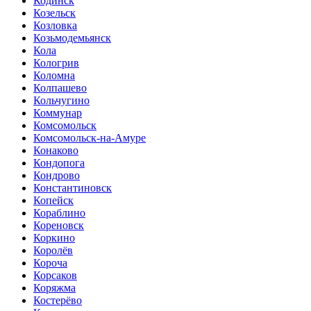
Кодинск
Козельск
Козловка
Козьмодемьянск
Кола
Кологрив
Коломна
Колпашево
Кольчугино
Коммунар
Комсомольск
Комсомольск-на-Амуре
Конаково
Кондопога
Кондрово
Константиновск
Копейск
Кораблино
Кореновск
Коркино
Королёв
Короча
Корсаков
Коряжма
Костерёво