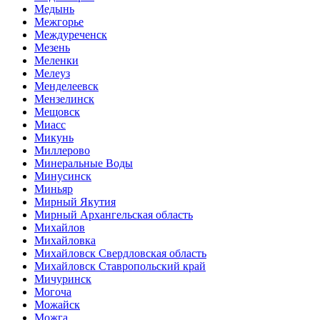
Медынь
Межгорье
Междуреченск
Мезень
Меленки
Мелеуз
Менделеевск
Мензелинск
Мещовск
Миасс
Микунь
Миллерово
Минеральные Воды
Минусинск
Миньяр
Мирный Якутия
Мирный Архангельская область
Михайлов
Михайловка
Михайловск Свердловская область
Михайловск Ставропольский край
Мичуринск
Могоча
Можайск
Можга