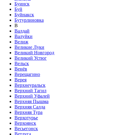
Буинск
Буй
Буйнакск
Бутурлиновка
В
Валдай
Валуйки
Велиж
Великие Луки
Великий Новгород
Великий Устюг
Вельск
Венёв
Верещагино
Верея
Верхнеуральск
Верхний Тагил
Верхний Уфалей
Верхняя Пышма
Верхняя Салда
Верхняя Тура
Верхотурье
Верхоянск
Весьегонск
Ветлуга