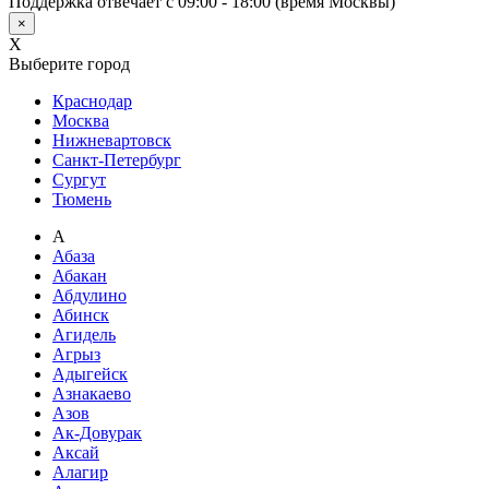
Поддержка отвечает с 09:00 - 18:00 (время Москвы)
×
X
Выберите город
Краснодар
Москва
Нижневартовск
Санкт-Петербург
Сургут
Тюмень
А
Абаза
Абакан
Абдулино
Абинск
Агидель
Агрыз
Адыгейск
Азнакаево
Азов
Ак-Довурак
Аксай
Алагир