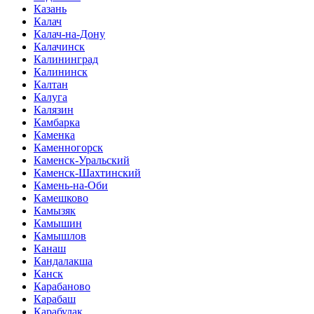
Казань
Калач
Калач-на-Дону
Калачинск
Калининград
Калининск
Калтан
Калуга
Калязин
Камбарка
Каменка
Каменногорск
Каменск-Уральский
Каменск-Шахтинский
Камень-на-Оби
Камешково
Камызяк
Камышин
Камышлов
Канаш
Кандалакша
Канск
Карабаново
Карабаш
Карабулак