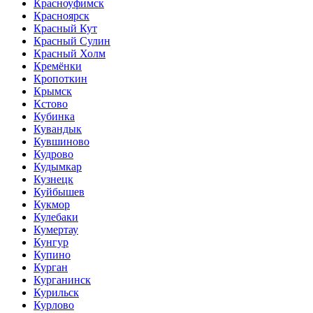
Красноуфимск
Красноярск
Красный Кут
Красный Сулин
Красный Холм
Кремёнки
Кропоткин
Крымск
Кстово
Кубинка
Кувандык
Кувшиново
Кудрово
Кудымкар
Кузнецк
Куйбышев
Кукмор
Кулебаки
Кумертау
Кунгур
Купино
Курган
Курганинск
Курильск
Курлово