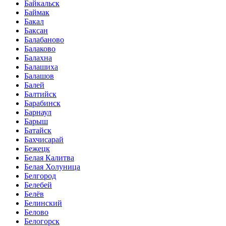
Байкальск
Баймак
Бакал
Баксан
Балабаново
Балаково
Балахна
Балашиха
Балашов
Балей
Балтийск
Барабинск
Барнаул
Барыш
Батайск
Бахчисарай
Бежецк
Белая Калитва
Белая Холуница
Белгород
Белебей
Белёв
Белинский
Белово
Белогорск