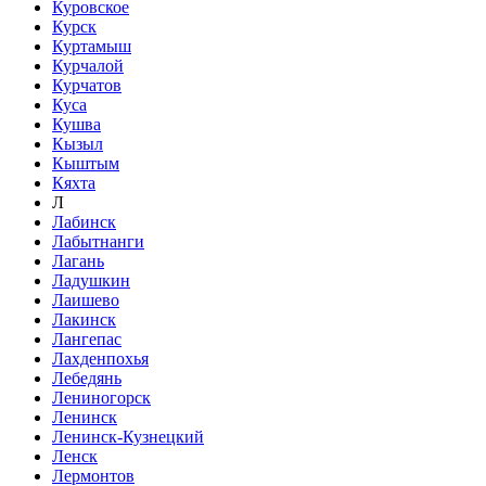
Куровское
Курск
Куртамыш
Курчалой
Курчатов
Куса
Кушва
Кызыл
Кыштым
Кяхта
Л
Лабинск
Лабытнанги
Лагань
Ладушкин
Лаишево
Лакинск
Лангепас
Лахденпохья
Лебедянь
Лениногорск
Ленинск
Ленинск-Кузнецкий
Ленск
Лермонтов