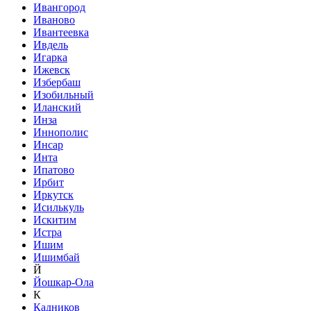
Ивангород
Иваново
Ивантеевка
Ивдель
Игарка
Ижевск
Избербаш
Изобильный
Иланский
Инза
Иннополис
Инсар
Инта
Ипатово
Ирбит
Иркутск
Исилькуль
Искитим
Истра
Ишим
Ишимбай
Й
Йошкар-Ола
К
Кадников