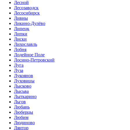
Лесной
Лесозаводск
Лесосибирск
Ливны
Ликино-Дулёво
Липецк
Липки
Лиски
Лихославль
Лобня
Лодейное Поле
Лосино-Петровский
Луга
Луза
Лукоянов
Луховицы
Лысково
Лысьва
Лыткарино
Льгов
Любань
Люберцы
Любим
Людиново
Лянтор