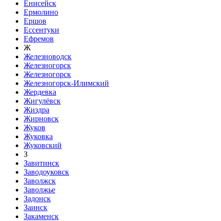
Енисейск
Ермолино
Ершов
Ессентуки
Ефремов
Ж
Железноводск
Железногорск
Железногорск
Железногорск-Илимский
Жердевка
Жигулёвск
Жиздра
Жирновск
Жуков
Жуковка
Жуковский
З
Завитинск
Заводоуковск
Заволжск
Заволжье
Задонск
Заинск
Закаменск