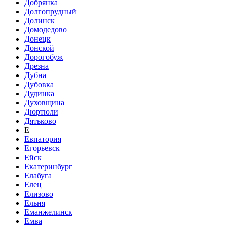
Добрянка
Долгопрудный
Долинск
Домодедово
Донецк
Донской
Дорогобуж
Дрезна
Дубна
Дубовка
Дудинка
Духовщина
Дюртюли
Дятьково
Е
Евпатория
Егорьевск
Ейск
Екатеринбург
Елабуга
Елец
Елизово
Ельня
Еманжелинск
Емва