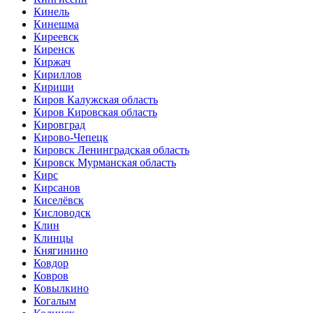
Кинель
Кинешма
Киреевск
Киренск
Киржач
Кириллов
Кириши
Киров Калужская область
Киров Кировская область
Кировград
Кирово-Чепецк
Кировск Ленинградская область
Кировск Мурманская область
Кирс
Кирсанов
Киселёвск
Кисловодск
Клин
Клинцы
Княгинино
Ковдор
Ковров
Ковылкино
Когалым