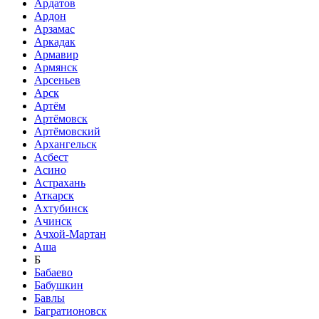
Ардатов
Ардон
Арзамас
Аркадак
Армавир
Армянск
Арсеньев
Арск
Артём
Артёмовск
Артёмовский
Архангельск
Асбест
Асино
Астрахань
Аткарск
Ахтубинск
Ачинск
Ачхой-Мартан
Аша
Б
Бабаево
Бабушкин
Бавлы
Багратионовск