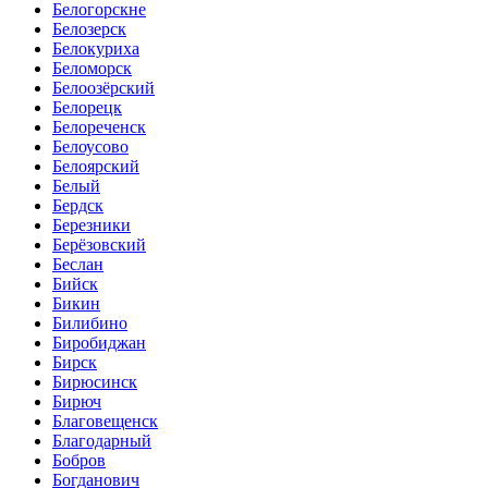
Белогорскне
Белозерск
Белокуриха
Беломорск
Белоозёрский
Белорецк
Белореченск
Белоусово
Белоярский
Белый
Бердск
Березники
Берёзовский
Беслан
Бийск
Бикин
Билибино
Биробиджан
Бирск
Бирюсинск
Бирюч
Благовещенск
Благодарный
Бобров
Богданович