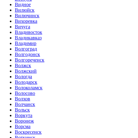
Видное
Вилюйск
Вилючинск
Вихоревка
Вичуга
Владивосток
Владикавказ
Владимир
Волгоград
Волгодонск
Волгореченск
Волжск
Волжский
Вологда
Володарск
Волоколамск
Волосово
Волхов
Волчанск
Вольск
Воркута
Воронеж
Ворсма
Воскресенск
Воткинск