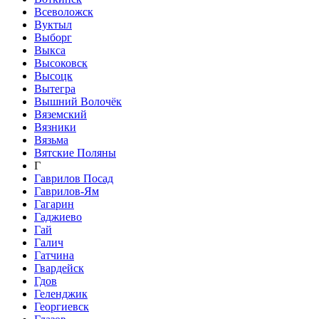
Всеволожск
Вуктыл
Выборг
Выкса
Высоковск
Высоцк
Вытегра
Вышний Волочёк
Вяземский
Вязники
Вязьма
Вятские Поляны
Г
Гаврилов Посад
Гаврилов-Ям
Гагарин
Гаджиево
Гай
Галич
Гатчина
Гвардейск
Гдов
Геленджик
Георгиевск