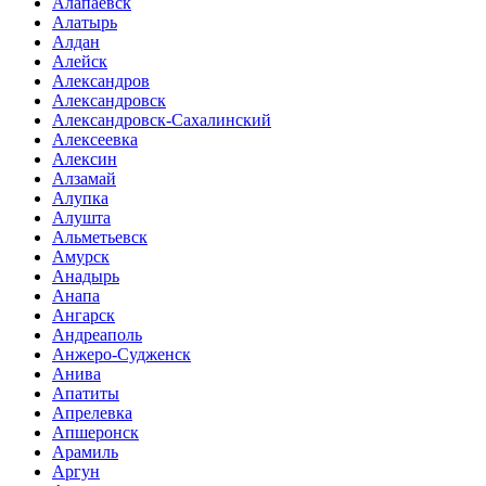
Алапаевск
Алатырь
Алдан
Алейск
Александров
Александровск
Александровск-Сахалинский
Алексеевка
Алексин
Алзамай
Алупка
Алушта
Альметьевск
Амурск
Анадырь
Анапа
Ангарск
Андреаполь
Анжеро-Судженск
Анива
Апатиты
Апрелевка
Апшеронск
Арамиль
Аргун