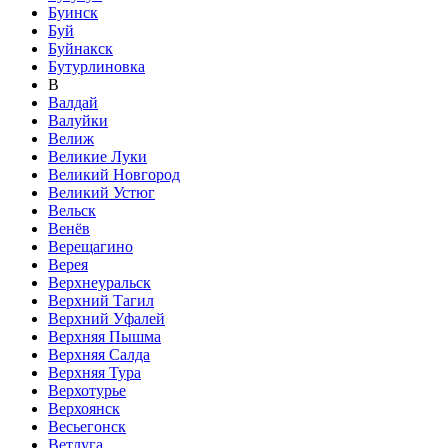
Буинск
Буй
Буйнакск
Бутурлиновка
В
Валдай
Валуйки
Велиж
Великие Луки
Великий Новгород
Великий Устюг
Вельск
Венёв
Верещагино
Верея
Верхнеуральск
Верхний Тагил
Верхний Уфалей
Верхняя Пышма
Верхняя Салда
Верхняя Тура
Верхотурье
Верхоянск
Весьегонск
Ветлуга