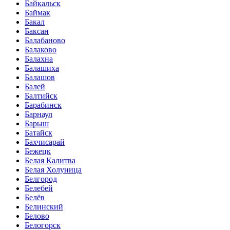
Байкальск
Баймак
Бакал
Баксан
Балабаново
Балаково
Балахна
Балашиха
Балашов
Балей
Балтийск
Барабинск
Барнаул
Барыш
Батайск
Бахчисарай
Бежецк
Белая Калитва
Белая Холуница
Белгород
Белебей
Белёв
Белинский
Белово
Белогорск