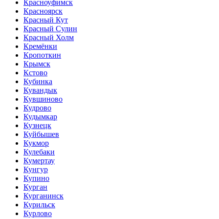
Красноуфимск
Красноярск
Красный Кут
Красный Сулин
Красный Холм
Кремёнки
Кропоткин
Крымск
Кстово
Кубинка
Кувандык
Кувшиново
Кудрово
Кудымкар
Кузнецк
Куйбышев
Кукмор
Кулебаки
Кумертау
Кунгур
Купино
Курган
Курганинск
Курильск
Курлово