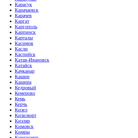
Карасук
Карачаевск
Карачев
Каргат
Каргополь
Карпинск
Карталы
Касимов
Касли
Каспийск
Катав-Ивановск
Катайск
Качканар
Кашин
Кашира
Кедровый
Кемерово
Кемь
Керчь
Кизел
Кизилюрт
Кизляр
Кимовск
Кимры
Кингисепп