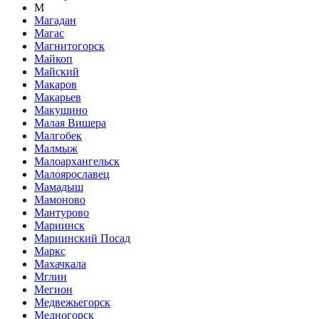
М
Магадан
Магас
Магнитогорск
Майкоп
Майский
Макаров
Макарьев
Макушино
Малая Вишера
Малгобек
Малмыж
Малоархангельск
Малоярославец
Мамадыш
Мамоново
Мантурово
Мариинск
Мариинский Посад
Маркс
Махачкала
Мглин
Мегион
Медвежьегорск
Медногорск