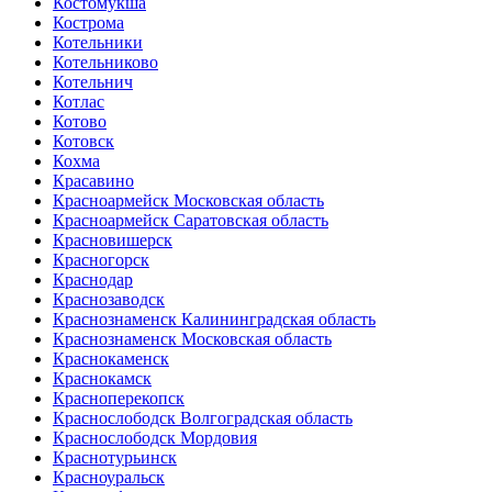
Костомукша
Кострома
Котельники
Котельниково
Котельнич
Котлас
Котово
Котовск
Кохма
Красавино
Красноармейск Московская область
Красноармейск Саратовская область
Красновишерск
Красногорск
Краснодар
Краснозаводск
Краснознаменск Калининградская область
Краснознаменск Московская область
Краснокаменск
Краснокамск
Красноперекопск
Краснослободск Волгоградская область
Краснослободск Мордовия
Краснотурьинск
Красноуральск