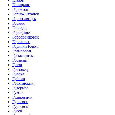
Глазов
Голицыно
Горбатов
Горно-Алтайск
Горнозаводск
Горняк
Городец
Городище
Городовиковск
Гороховец
Горячий Ключ
Грайворон
Гремячинск
Грозный
Грязи
Грязовец
Губаха
Губкин
Губкинский
Гудермес
Гуково
Гулькевичи
Гурьевск
Гурьевск
Гусев