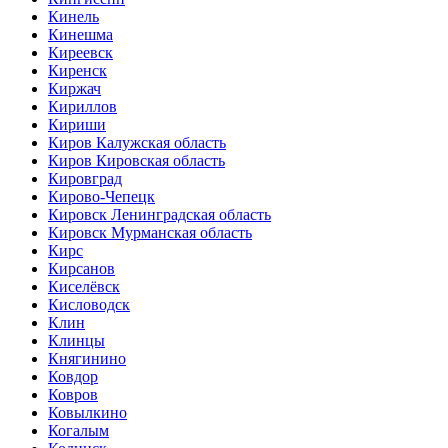
Кинель
Кинешма
Киреевск
Киренск
Киржач
Кириллов
Кириши
Киров Калужская область
Киров Кировская область
Кировград
Кирово-Чепецк
Кировск Ленинградская область
Кировск Мурманская область
Кирс
Кирсанов
Киселёвск
Кисловодск
Клин
Клинцы
Княгинино
Ковдор
Ковров
Ковылкино
Когалым