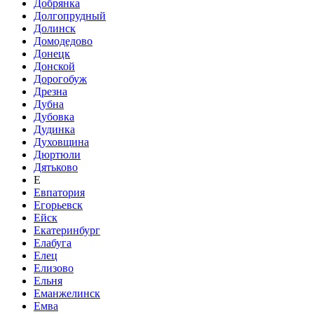
Добрянка
Долгопрудный
Долинск
Домодедово
Донецк
Донской
Дорогобуж
Дрезна
Дубна
Дубовка
Дудинка
Духовщина
Дюртюли
Дятьково
Е
Евпатория
Егорьевск
Ейск
Екатеринбург
Елабуга
Елец
Елизово
Ельня
Еманжелинск
Емва