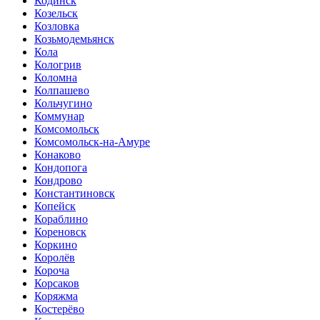
Кодинск
Козельск
Козловка
Козьмодемьянск
Кола
Кологрив
Коломна
Колпашево
Кольчугино
Коммунар
Комсомольск
Комсомольск-на-Амуре
Конаково
Кондопога
Кондрово
Константиновск
Копейск
Кораблино
Кореновск
Коркино
Королёв
Короча
Корсаков
Коряжма
Костерёво