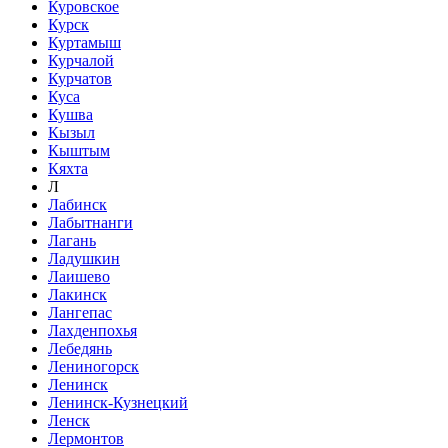
Куровское
Курск
Куртамыш
Курчалой
Курчатов
Куса
Кушва
Кызыл
Кыштым
Кяхта
Л
Лабинск
Лабытнанги
Лагань
Ладушкин
Лаишево
Лакинск
Лангепас
Лахденпохья
Лебедянь
Лениногорск
Ленинск
Ленинск-Кузнецкий
Ленск
Лермонтов