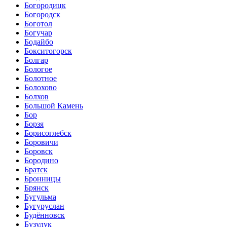
Богородицк
Богородск
Боготол
Богучар
Бодайбо
Бокситогорск
Болгар
Бологое
Болотное
Болохово
Болхов
Большой Камень
Бор
Борзя
Борисоглебск
Боровичи
Боровск
Бородино
Братск
Бронницы
Брянск
Бугульма
Бугуруслан
Будённовск
Бузулук