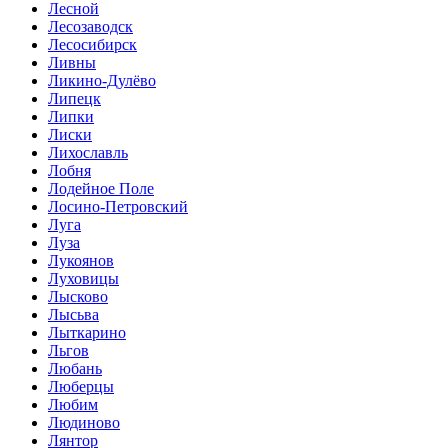
Лесной
Лесозаводск
Лесосибирск
Ливны
Ликино-Дулёво
Липецк
Липки
Лиски
Лихославль
Лобня
Лодейное Поле
Лосино-Петровский
Луга
Луза
Лукоянов
Луховицы
Лысково
Лысьва
Лыткарино
Льгов
Любань
Люберцы
Любим
Людиново
Лянтор