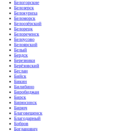
Белогорскне
Белозерск
Белокуриха
Беломорск
Белоозёрский
Белорецк
Белореченск
Белоусово
Белоярский
Белый
Бердск
Березники
Берёзовский
Беслан
Бийск
Бикин
Билибино
Биробиджан
Бирск
Бирюсинск
Бирюч
Благовещенск
Благодарный
Бобров
Богданович