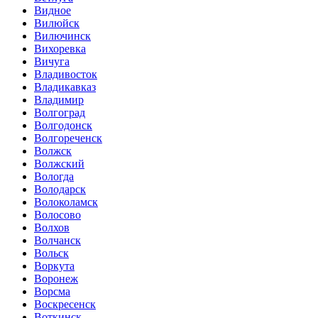
Видное
Вилюйск
Вилючинск
Вихоревка
Вичуга
Владивосток
Владикавказ
Владимир
Волгоград
Волгодонск
Волгореченск
Волжск
Волжский
Вологда
Володарск
Волоколамск
Волосово
Волхов
Волчанск
Вольск
Воркута
Воронеж
Ворсма
Воскресенск
Воткинск