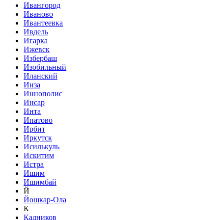
Ивангород
Иваново
Ивантеевка
Ивдель
Игарка
Ижевск
Избербаш
Изобильный
Иланский
Инза
Иннополис
Инсар
Инта
Ипатово
Ирбит
Иркутск
Исилькуль
Искитим
Истра
Ишим
Ишимбай
Й
Йошкар-Ола
К
Кадников