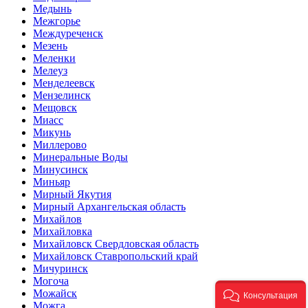
Медынь
Межгорье
Междуреченск
Мезень
Меленки
Мелеуз
Менделеевск
Мензелинск
Мещовск
Миасс
Микунь
Миллерово
Минеральные Воды
Минусинск
Миньяр
Мирный Якутия
Мирный Архангельская область
Михайлов
Михайловка
Михайловск Свердловская область
Михайловск Ставропольский край
Мичуринск
Могоча
Можайск
Консультация
Можга