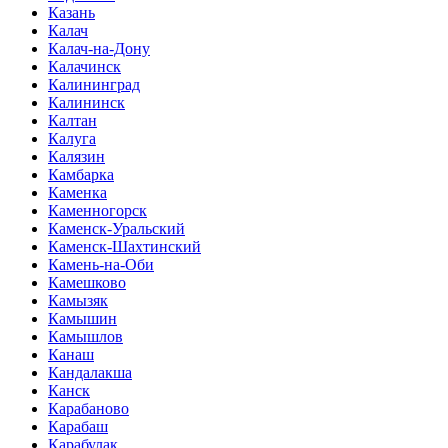
Казань
Калач
Калач-на-Дону
Калачинск
Калининград
Калининск
Калтан
Калуга
Калязин
Камбарка
Каменка
Каменногорск
Каменск-Уральский
Каменск-Шахтинский
Камень-на-Оби
Камешково
Камызяк
Камышин
Камышлов
Канаш
Кандалакша
Канск
Карабаново
Карабаш
Карабулак