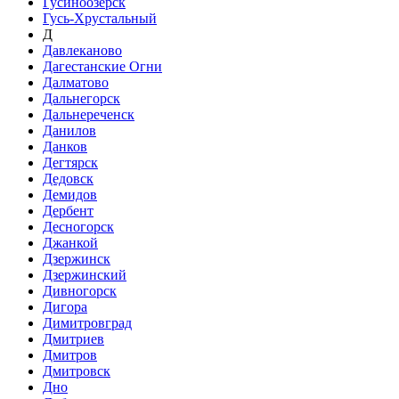
Гусиноозёрск
Гусь-Хрустальный
Д
Давлеканово
Дагестанские Огни
Далматово
Дальнегорск
Дальнереченск
Данилов
Данков
Дегтярск
Дедовск
Демидов
Дербент
Десногорск
Джанкой
Дзержинск
Дзержинский
Дивногорск
Дигора
Димитровград
Дмитриев
Дмитров
Дмитровск
Дно