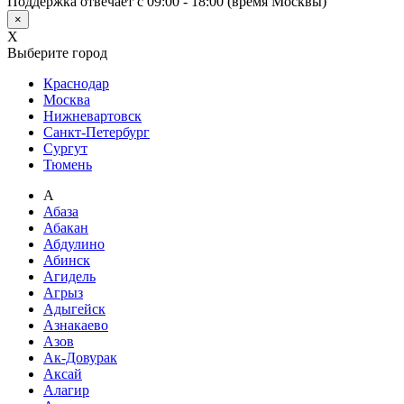
Поддержка отвечает с 09:00 - 18:00 (время Москвы)
×
X
Выберите город
Краснодар
Москва
Нижневартовск
Санкт-Петербург
Сургут
Тюмень
А
Абаза
Абакан
Абдулино
Абинск
Агидель
Агрыз
Адыгейск
Азнакаево
Азов
Ак-Довурак
Аксай
Алагир