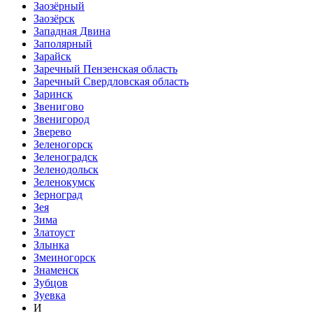
Заозёрный
Заозёрск
Западная Двина
Заполярный
Зарайск
Заречный Пензенская область
Заречный Свердловская область
Заринск
Звенигово
Звенигород
Зверево
Зеленогорск
Зеленоградск
Зеленодольск
Зеленокумск
Зерноград
Зея
Зима
Златоуст
Злынка
Змеиногорск
Знаменск
Зубцов
Зуевка
И