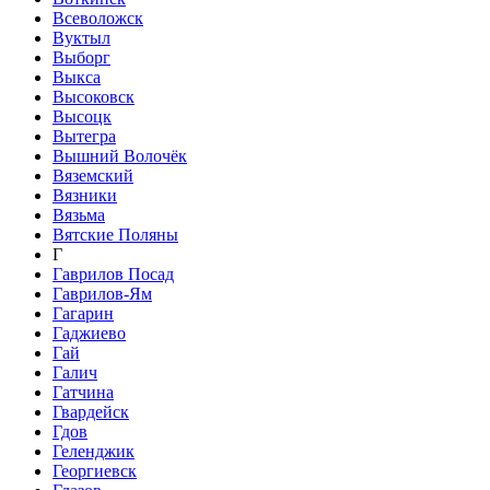
Всеволожск
Вуктыл
Выборг
Выкса
Высоковск
Высоцк
Вытегра
Вышний Волочёк
Вяземский
Вязники
Вязьма
Вятские Поляны
Г
Гаврилов Посад
Гаврилов-Ям
Гагарин
Гаджиево
Гай
Галич
Гатчина
Гвардейск
Гдов
Геленджик
Георгиевск