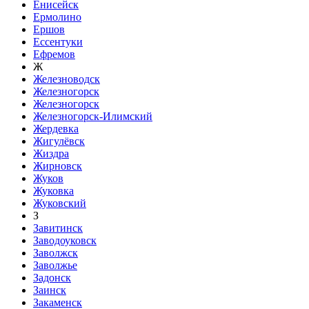
Енисейск
Ермолино
Ершов
Ессентуки
Ефремов
Ж
Железноводск
Железногорск
Железногорск
Железногорск-Илимский
Жердевка
Жигулёвск
Жиздра
Жирновск
Жуков
Жуковка
Жуковский
З
Завитинск
Заводоуковск
Заволжск
Заволжье
Задонск
Заинск
Закаменск