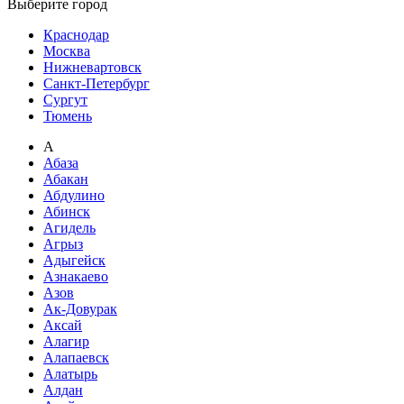
Выберите город
Краснодар
Москва
Нижневартовск
Санкт-Петербург
Сургут
Тюмень
А
Абаза
Абакан
Абдулино
Абинск
Агидель
Агрыз
Адыгейск
Азнакаево
Азов
Ак-Довурак
Аксай
Алагир
Алапаевск
Алатырь
Алдан