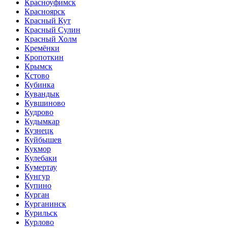
Красноуфимск
Красноярск
Красный Кут
Красный Сулин
Красный Холм
Кремёнки
Кропоткин
Крымск
Кстово
Кубинка
Кувандык
Кувшиново
Кудрово
Кудымкар
Кузнецк
Куйбышев
Кукмор
Кулебаки
Кумертау
Кунгур
Купино
Курган
Курганинск
Курильск
Курлово