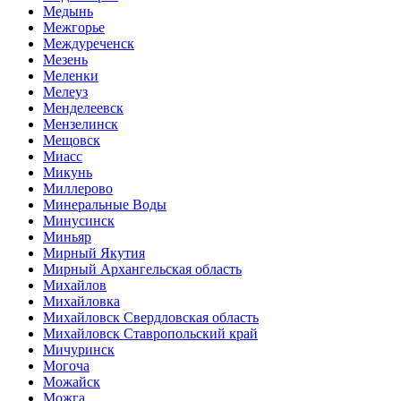
Медынь
Межгорье
Междуреченск
Мезень
Меленки
Мелеуз
Менделеевск
Мензелинск
Мещовск
Миасс
Микунь
Миллерово
Минеральные Воды
Минусинск
Миньяр
Мирный Якутия
Мирный Архангельская область
Михайлов
Михайловка
Михайловск Свердловская область
Михайловск Ставропольский край
Мичуринск
Могоча
Можайск
Можга