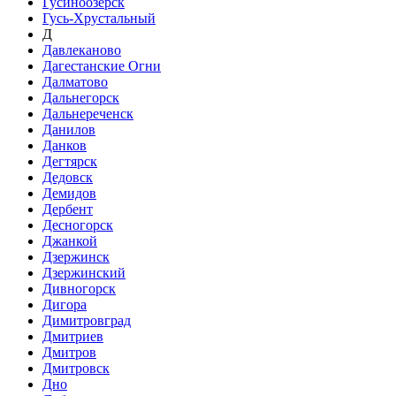
Гусиноозёрск
Гусь-Хрустальный
Д
Давлеканово
Дагестанские Огни
Далматово
Дальнегорск
Дальнереченск
Данилов
Данков
Дегтярск
Дедовск
Демидов
Дербент
Десногорск
Джанкой
Дзержинск
Дзержинский
Дивногорск
Дигора
Димитровград
Дмитриев
Дмитров
Дмитровск
Дно