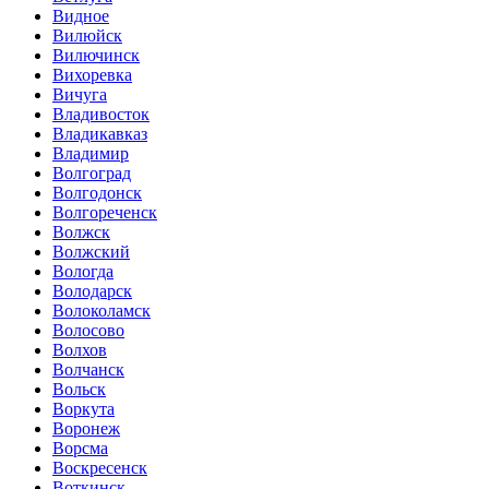
Видное
Вилюйск
Вилючинск
Вихоревка
Вичуга
Владивосток
Владикавказ
Владимир
Волгоград
Волгодонск
Волгореченск
Волжск
Волжский
Вологда
Володарск
Волоколамск
Волосово
Волхов
Волчанск
Вольск
Воркута
Воронеж
Ворсма
Воскресенск
Воткинск