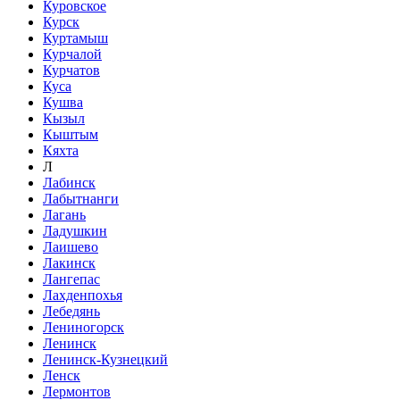
Куровское
Курск
Куртамыш
Курчалой
Курчатов
Куса
Кушва
Кызыл
Кыштым
Кяхта
Л
Лабинск
Лабытнанги
Лагань
Ладушкин
Лаишево
Лакинск
Лангепас
Лахденпохья
Лебедянь
Лениногорск
Ленинск
Ленинск-Кузнецкий
Ленск
Лермонтов