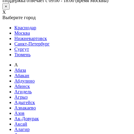
Поддержка отвечает с 09:00 - 18:00 (время Москвы)
×
X
Выберите город
Краснодар
Москва
Нижневартовск
Санкт-Петербург
Сургут
Тюмень
А
Абаза
Абакан
Абдулино
Абинск
Агидель
Агрыз
Адыгейск
Азнакаево
Азов
Ак-Довурак
Аксай
Алагир