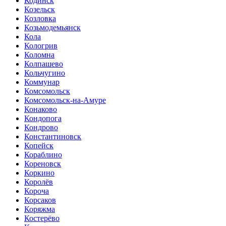
Кодинск
Козельск
Козловка
Козьмодемьянск
Кола
Кологрив
Коломна
Колпашево
Кольчугино
Коммунар
Комсомольск
Комсомольск-на-Амуре
Конаково
Кондопога
Кондрово
Константиновск
Копейск
Кораблино
Кореновск
Коркино
Королёв
Короча
Корсаков
Коряжма
Костерёво