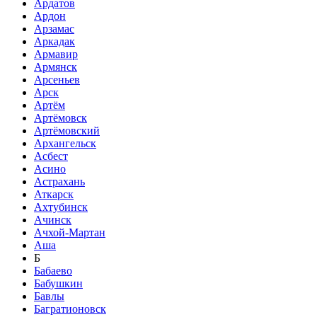
Ардатов
Ардон
Арзамас
Аркадак
Армавир
Армянск
Арсеньев
Арск
Артём
Артёмовск
Артёмовский
Архангельск
Асбест
Асино
Астрахань
Аткарск
Ахтубинск
Ачинск
Ачхой-Мартан
Аша
Б
Бабаево
Бабушкин
Бавлы
Багратионовск