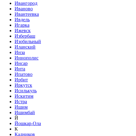
Ивангород
Иваново
Ивантеевка
Ивдель
Игарка
Ижевск
Избербаш
Изобильный
Иланский
Инза
Иннополис
Инсар
Инта
Ипатово
Ирбит
Иркутск
Исилькуль
Искитим
Истра
Ишим
Ишимбай
Й
Йошкар-Ола
К
Кадников