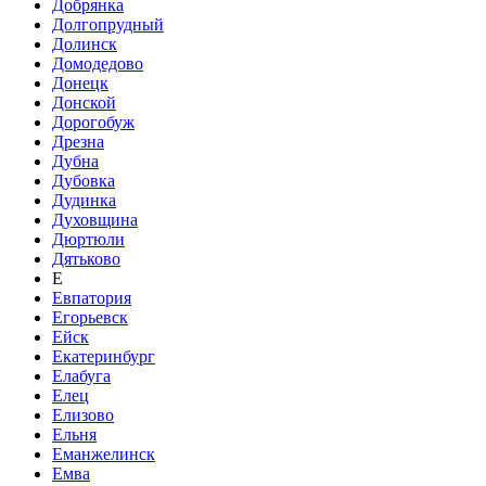
Добрянка
Долгопрудный
Долинск
Домодедово
Донецк
Донской
Дорогобуж
Дрезна
Дубна
Дубовка
Дудинка
Духовщина
Дюртюли
Дятьково
Е
Евпатория
Егорьевск
Ейск
Екатеринбург
Елабуга
Елец
Елизово
Ельня
Еманжелинск
Емва