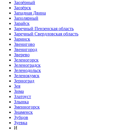
Заозёрный
Заозёрск
Западная Двина
Заполярный
Зарайск
Заречный Пензенская область
Заречный Свердловская область
Заринск
Звенигово
Звенигород
Зверево
Зеленогорск
Зеленоградск
Зеленодольск
Зеленокумск
Зерноград
Зея
Зима
Златоуст
Злынка
Змеиногорск
Знаменск
Зубцов
Зуевка
И