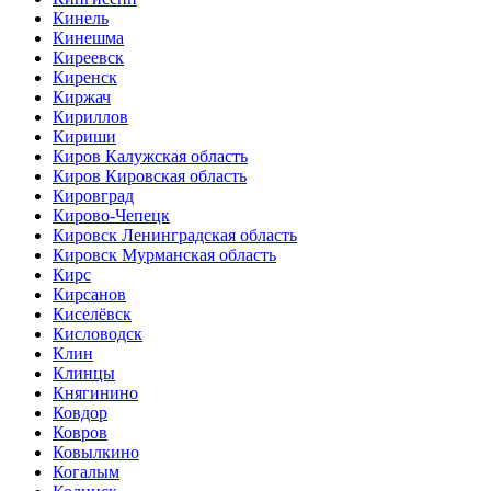
Кинель
Кинешма
Киреевск
Киренск
Киржач
Кириллов
Кириши
Киров Калужская область
Киров Кировская область
Кировград
Кирово-Чепецк
Кировск Ленинградская область
Кировск Мурманская область
Кирс
Кирсанов
Киселёвск
Кисловодск
Клин
Клинцы
Княгинино
Ковдор
Ковров
Ковылкино
Когалым