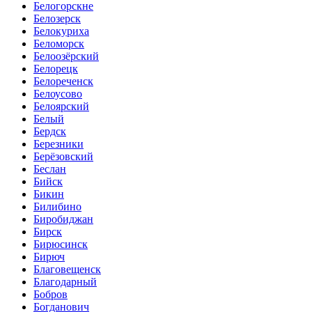
Белогорскне
Белозерск
Белокуриха
Беломорск
Белоозёрский
Белорецк
Белореченск
Белоусово
Белоярский
Белый
Бердск
Березники
Берёзовский
Беслан
Бийск
Бикин
Билибино
Биробиджан
Бирск
Бирюсинск
Бирюч
Благовещенск
Благодарный
Бобров
Богданович