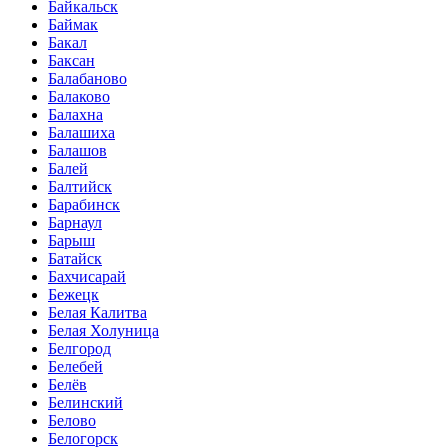
Байкальск
Баймак
Бакал
Баксан
Балабаново
Балаково
Балахна
Балашиха
Балашов
Балей
Балтийск
Барабинск
Барнаул
Барыш
Батайск
Бахчисарай
Бежецк
Белая Калитва
Белая Холуница
Белгород
Белебей
Белёв
Белинский
Белово
Белогорск