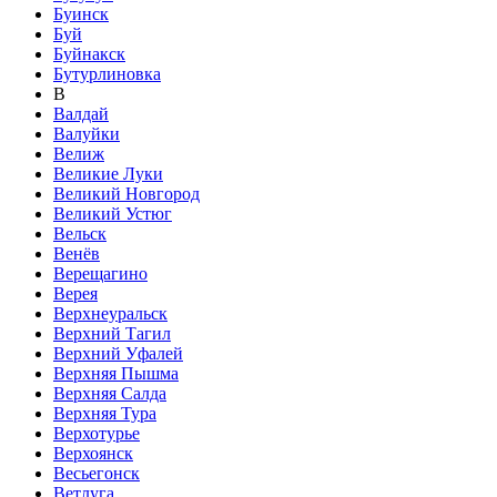
Буинск
Буй
Буйнакск
Бутурлиновка
В
Валдай
Валуйки
Велиж
Великие Луки
Великий Новгород
Великий Устюг
Вельск
Венёв
Верещагино
Верея
Верхнеуральск
Верхний Тагил
Верхний Уфалей
Верхняя Пышма
Верхняя Салда
Верхняя Тура
Верхотурье
Верхоянск
Весьегонск
Ветлуга