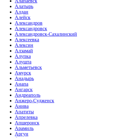
Алапаевск
Алатырь
Алдан
Алейск
Александров
Александровск
Александровск-Сахалинский
Алексеевка
Алексин
Алзамай
Алупка
Алушта
Альметьевск
Амурск
Анадырь
Анапа
Ангарск
Андреаполь
Анжеро-Судженск
Анива
Апатиты
Апрелевка
Апшеронск
Арамиль
Аргун