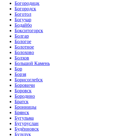
Богородицк
Богородск
Боготол
Богучар
Бодайбо
Бокситогорск
Болгар
Бологое
Болотное
Болохово
Болхов
Большой Камень
Бор
Борзя
Борисоглебск
Боровичи
Боровск
Бородино
Братск
Бронницы
Брянск
Бугульма
Бугуруслан
Будённовск
Бузулук