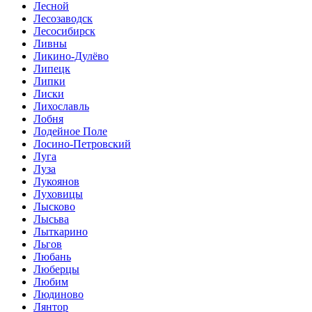
Лесной
Лесозаводск
Лесосибирск
Ливны
Ликино-Дулёво
Липецк
Липки
Лиски
Лихославль
Лобня
Лодейное Поле
Лосино-Петровский
Луга
Луза
Лукоянов
Луховицы
Лысково
Лысьва
Лыткарино
Льгов
Любань
Люберцы
Любим
Людиново
Лянтор