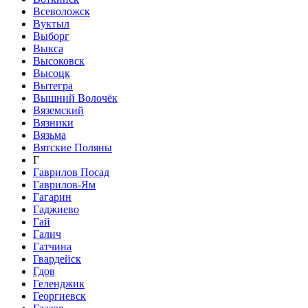
Всеволожск
Вуктыл
Выборг
Выкса
Высоковск
Высоцк
Вытегра
Вышний Волочёк
Вяземский
Вязники
Вязьма
Вятские Поляны
Г
Гаврилов Посад
Гаврилов-Ям
Гагарин
Гаджиево
Гай
Галич
Гатчина
Гвардейск
Гдов
Геленджик
Георгиевск