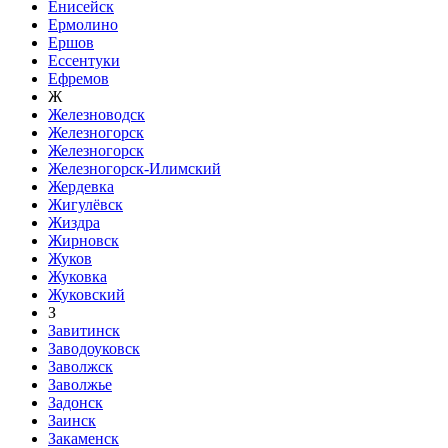
Енисейск
Ермолино
Ершов
Ессентуки
Ефремов
Ж
Железноводск
Железногорск
Железногорск
Железногорск-Илимский
Жердевка
Жигулёвск
Жиздра
Жирновск
Жуков
Жуковка
Жуковский
З
Завитинск
Заводоуковск
Заволжск
Заволжье
Задонск
Заинск
Закаменск