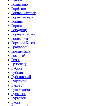
Глазов
Голицыно
Горбатов
Горно-Алтайск
Горнозаводск
Горняк
Городец
Городище
Городовиковск
Гороховец
Горячий Ключ
Грайворон
Гремячинск
Грозный
Грязи
Грязовец
Губаха
Губкин
Губкинский
Гудермес
Гуково
Гулькевичи
Гурьевск
Гурьевск
Гусев