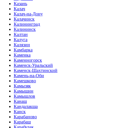
Казань
Калач
Калач-на-Дону
Калачинск
Калининград
Калининск
Калтан
Калуга
Калязин
Камбарка
Каменка
Каменногорск
Каменск-Уральский
Каменск-Шахтинский
Камень-на-Оби
Камешково
Камызяк
Камышин
Камышлов
Канаш
Кандалакша
Канск
Карабаново
Карабаш
Карабулак