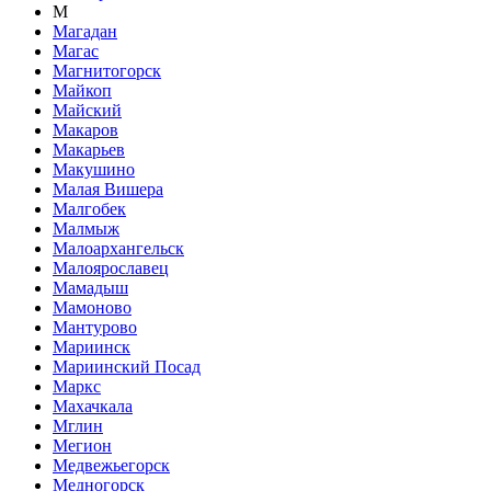
М
Магадан
Магас
Магнитогорск
Майкоп
Майский
Макаров
Макарьев
Макушино
Малая Вишера
Малгобек
Малмыж
Малоархангельск
Малоярославец
Мамадыш
Мамоново
Мантурово
Мариинск
Мариинский Посад
Маркс
Махачкала
Мглин
Мегион
Медвежьегорск
Медногорск