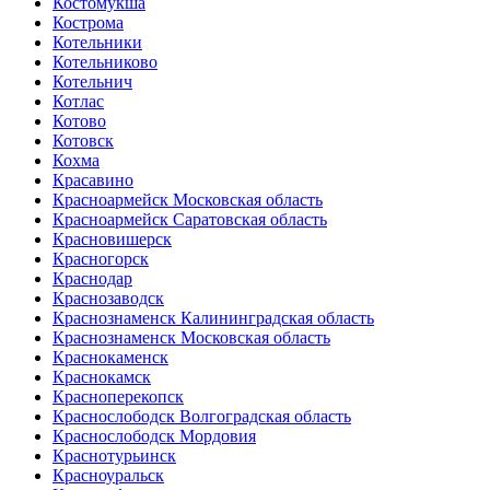
Костомукша
Кострома
Котельники
Котельниково
Котельнич
Котлас
Котово
Котовск
Кохма
Красавино
Красноармейск Московская область
Красноармейск Саратовская область
Красновишерск
Красногорск
Краснодар
Краснозаводск
Краснознаменск Калининградская область
Краснознаменск Московская область
Краснокаменск
Краснокамск
Красноперекопск
Краснослободск Волгоградская область
Краснослободск Мордовия
Краснотурьинск
Красноуральск