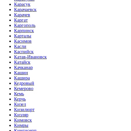
Карасук
Карачаевск
Карачев
Каргат
Каргополь
Карпинск
Карталы
Касимов
Касли
Каспийск
Катав-Ивановск
Катайск
Качканар
Кашин
Кашира
Кедровый
Кемерово
Кемь
Керчь
Кизел
Кизилюрт
Кизляр
Кимовск
Кимры
Кингисепп