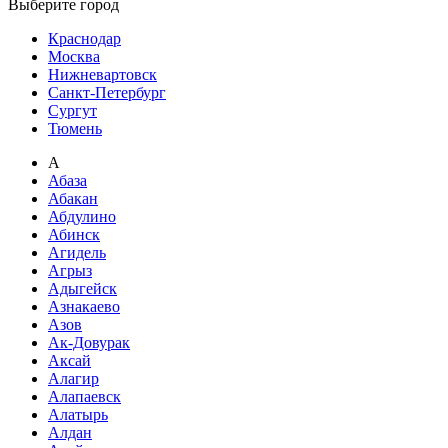
Выберите город
Краснодар
Москва
Нижневартовск
Санкт-Петербург
Сургут
Тюмень
А
Абаза
Абакан
Абдулино
Абинск
Агидель
Агрыз
Адыгейск
Азнакаево
Азов
Ак-Довурак
Аксай
Алагир
Алапаевск
Алатырь
Алдан