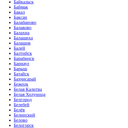
Байкальск
Баймак
Бакал
Баксан
Балабаново
Балаково
Балахна
Балашиха
Балашов
Балей
Балтийск
Барабинск
Барнаул
Барыш
Батайск
Бахчисарай
Бежецк
Белая Калитва
Белая Холуница
Белгород
Белебей
Белёв
Белинский
Белово
Белогорск