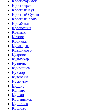
Красноуфимск
Красноярск
Красный Кут
Красный Сулин
Красный Холм
Кремёнки
Кропоткин
Крымск
Кстово
Кубинка
Кувандык
Кувшиново
Кудрово
Кудымкар
Кузнецк
Куйбышев
Кукмор
Кулебаки
Кумертау
Кунгур
Купино
Курган
Курганинск
Курильск
Курлово