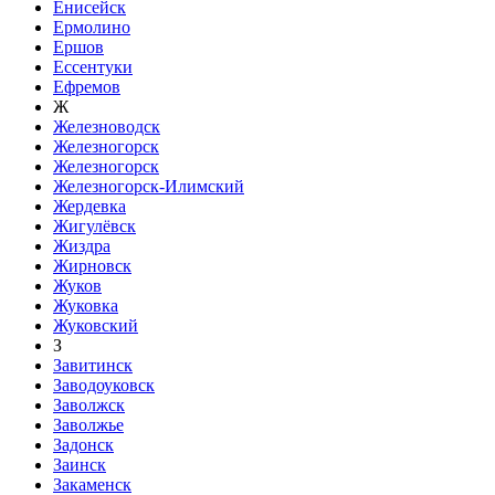
Енисейск
Ермолино
Ершов
Ессентуки
Ефремов
Ж
Железноводск
Железногорск
Железногорск
Железногорск-Илимский
Жердевка
Жигулёвск
Жиздра
Жирновск
Жуков
Жуковка
Жуковский
З
Завитинск
Заводоуковск
Заволжск
Заволжье
Задонск
Заинск
Закаменск