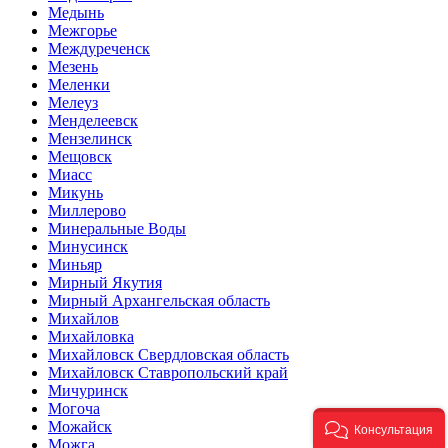
Медынь
Межгорье
Междуреченск
Мезень
Меленки
Мелеуз
Менделеевск
Мензелинск
Мещовск
Миасс
Микунь
Миллерово
Минеральные Воды
Минусинск
Миньяр
Мирный Якутия
Мирный Архангельская область
Михайлов
Михайловка
Михайловск Свердловская область
Михайловск Ставропольский край
Мичуринск
Могоча
Можайск
Консультация
Можга