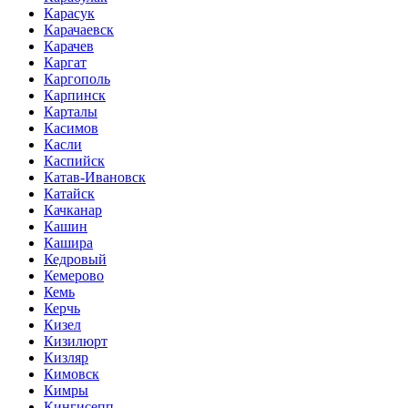
Карасук
Карачаевск
Карачев
Каргат
Каргополь
Карпинск
Карталы
Касимов
Касли
Каспийск
Катав-Ивановск
Катайск
Качканар
Кашин
Кашира
Кедровый
Кемерово
Кемь
Керчь
Кизел
Кизилюрт
Кизляр
Кимовск
Кимры
Кингисепп