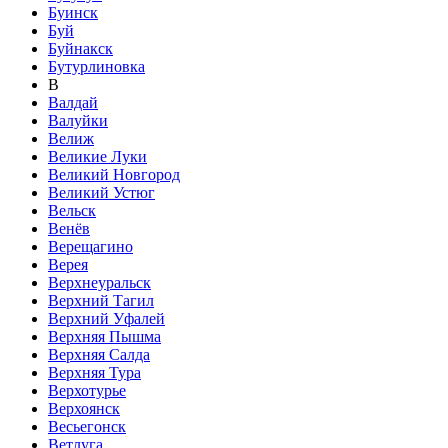
Буинск
Буй
Буйнакск
Бутурлиновка
В
Валдай
Валуйки
Велиж
Великие Луки
Великий Новгород
Великий Устюг
Вельск
Венёв
Верещагино
Верея
Верхнеуральск
Верхний Тагил
Верхний Уфалей
Верхняя Пышма
Верхняя Салда
Верхняя Тура
Верхотурье
Верхоянск
Весьегонск
Ветлуга