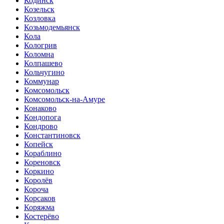
Кодинск
Козельск
Козловка
Козьмодемьянск
Кола
Кологрив
Коломна
Колпашево
Кольчугино
Коммунар
Комсомольск
Комсомольск-на-Амуре
Конаково
Кондопога
Кондрово
Константиновск
Копейск
Кораблино
Кореновск
Коркино
Королёв
Короча
Корсаков
Коряжма
Костерёво