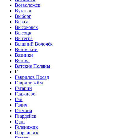
Всеволожск
Вуктыл
Выборг
Выкса
Высоковск
Высоцк
Вытегра
Вышний Волочёк
Вяземский
Вязники
Вязьма
Вятские Поляны
Г
Гаврилов Посад
Гаврилов-Ям
Гагарин
Гаджиево
Гай
Галич
Гатчина
Гвардейск
Гдов
Геленджик
Георгиевск