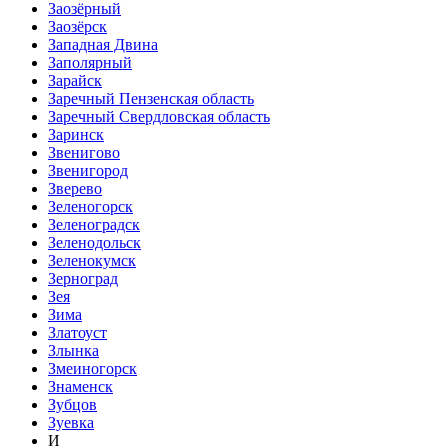
Заозёрный
Заозёрск
Западная Двина
Заполярный
Зарайск
Заречный Пензенская область
Заречный Свердловская область
Заринск
Звенигово
Звенигород
Зверево
Зеленогорск
Зеленоградск
Зеленодольск
Зеленокумск
Зерноград
Зея
Зима
Златоуст
Злынка
Змеиногорск
Знаменск
Зубцов
Зуевка
И