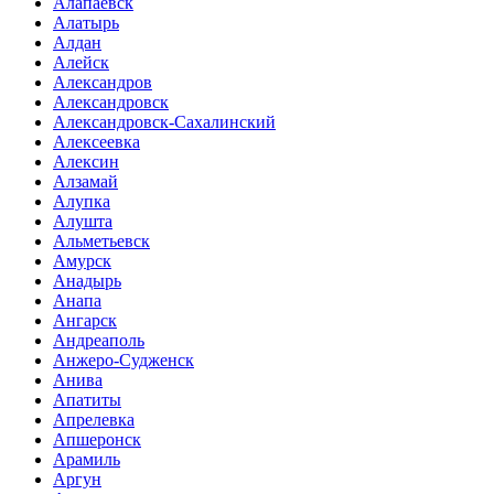
Алапаевск
Алатырь
Алдан
Алейск
Александров
Александровск
Александровск-Сахалинский
Алексеевка
Алексин
Алзамай
Алупка
Алушта
Альметьевск
Амурск
Анадырь
Анапа
Ангарск
Андреаполь
Анжеро-Судженск
Анива
Апатиты
Апрелевка
Апшеронск
Арамиль
Аргун