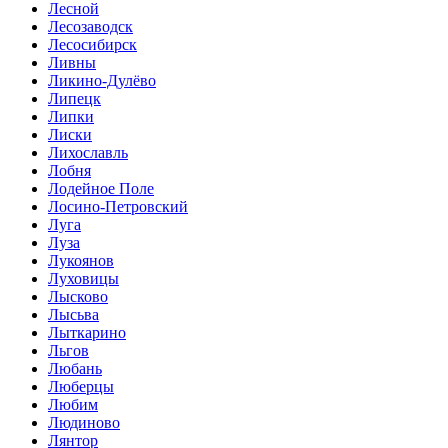
Лесной
Лесозаводск
Лесосибирск
Ливны
Ликино-Дулёво
Липецк
Липки
Лиски
Лихославль
Лобня
Лодейное Поле
Лосино-Петровский
Луга
Луза
Лукоянов
Луховицы
Лысково
Лысьва
Лыткарино
Льгов
Любань
Люберцы
Любим
Людиново
Лянтор