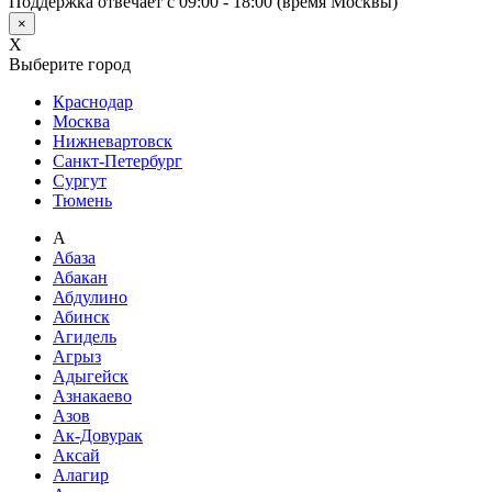
Поддержка отвечает с 09:00 - 18:00 (время Москвы)
×
X
Выберите город
Краснодар
Москва
Нижневартовск
Санкт-Петербург
Сургут
Тюмень
А
Абаза
Абакан
Абдулино
Абинск
Агидель
Агрыз
Адыгейск
Азнакаево
Азов
Ак-Довурак
Аксай
Алагир