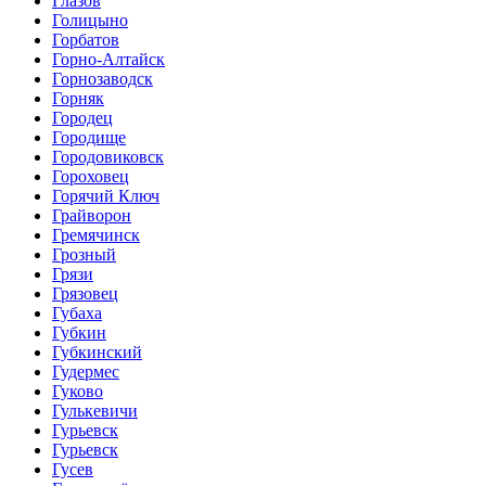
Глазов
Голицыно
Горбатов
Горно-Алтайск
Горнозаводск
Горняк
Городец
Городище
Городовиковск
Гороховец
Горячий Ключ
Грайворон
Гремячинск
Грозный
Грязи
Грязовец
Губаха
Губкин
Губкинский
Гудермес
Гуково
Гулькевичи
Гурьевск
Гурьевск
Гусев