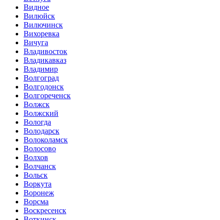
Видное
Вилюйск
Вилючинск
Вихоревка
Вичуга
Владивосток
Владикавказ
Владимир
Волгоград
Волгодонск
Волгореченск
Волжск
Волжский
Вологда
Володарск
Волоколамск
Волосово
Волхов
Волчанск
Вольск
Воркута
Воронеж
Ворсма
Воскресенск
Воткинск