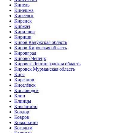
Кинель
Кинешма
Киреевск
Киренск
Киржач
Кириллов
Кириши
Киров Калужская область
Киров Кировская область
Кировград
Кирово-Чепецк
Кировск Ленинградская область
Кировск Мурманская область
Кирс
Кирсанов
Киселёвск
Кисловодск
Клин
Клинцы
Княгинино
Ковдор
Ковров
Ковылкино
Когалым