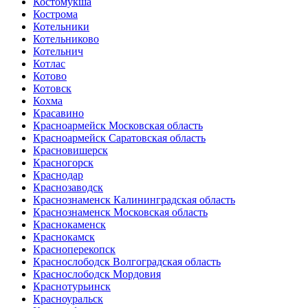
Костомукша
Кострома
Котельники
Котельниково
Котельнич
Котлас
Котово
Котовск
Кохма
Красавино
Красноармейск Московская область
Красноармейск Саратовская область
Красновишерск
Красногорск
Краснодар
Краснозаводск
Краснознаменск Калининградская область
Краснознаменск Московская область
Краснокаменск
Краснокамск
Красноперекопск
Краснослободск Волгоградская область
Краснослободск Мордовия
Краснотурьинск
Красноуральск