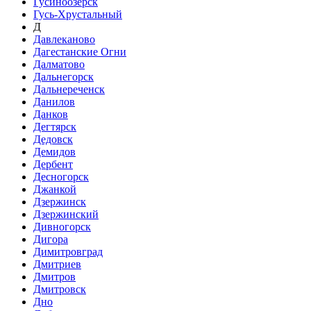
Гусиноозёрск
Гусь-Хрустальный
Д
Давлеканово
Дагестанские Огни
Далматово
Дальнегорск
Дальнереченск
Данилов
Данков
Дегтярск
Дедовск
Демидов
Дербент
Десногорск
Джанкой
Дзержинск
Дзержинский
Дивногорск
Дигора
Димитровград
Дмитриев
Дмитров
Дмитровск
Дно