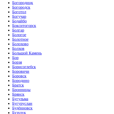
Богородицк
Богородск
Боготол
Богучар
Бодайбо
Бокситогорск
Болгар
Бологое
Болотное
Болохово
Болхов
Большой Камень
Бор
Борзя
Борисоглебск
Боровичи
Боровск
Бородино
Братск
Бронницы
Брянск
Бугульма
Бугуруслан
Будённовск
Бузулук