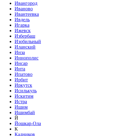
Ивангород
Иваново
Ивантеевка
Ивдель
Игарка
Ижевск
Избербаш
Изобильный
Иланский
Инза
Иннополис
Инсар
Инта
Ипатово
Ирбит
Иркутск
Исилькуль
Искитим
Истра
Ишим
Ишимбай
Й
Йошкар-Ола
К
Кадников