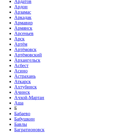
Ардатов
Ардон
Арзамас
Аркадак
Армавир
Армянск
Арсеньев
Арск
Артём
Артёмовск
Артёмовский
Архангельск
Асбест
Асино
Астрахань
Аткарск
Ахтубинск
Ачинск
Ачхой-Мартан
Аша
Б
Бабаево
Бабушкин
Бавлы
Багратионовск