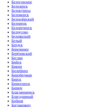
Белогорскне
Белозерск
Белокуриха
Беломорск
Белоозёрский
Белорецк
Белореченск
Белоусово
Белоярский
Белый
Бердск
Березники
Берёзовский
Беслан
Бийск
Бикин
Билибино
Биробиджан
Бирск
Бирюсинск
Бирюч
Благовещенск
Благодарный
Бобров
Богданович