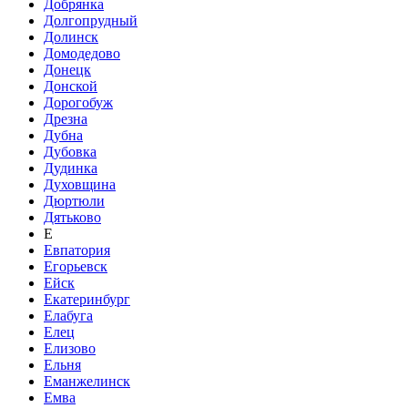
Добрянка
Долгопрудный
Долинск
Домодедово
Донецк
Донской
Дорогобуж
Дрезна
Дубна
Дубовка
Дудинка
Духовщина
Дюртюли
Дятьково
Е
Евпатория
Егорьевск
Ейск
Екатеринбург
Елабуга
Елец
Елизово
Ельня
Еманжелинск
Емва