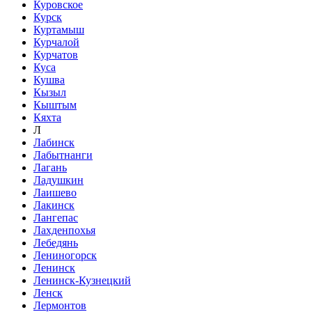
Куровское
Курск
Куртамыш
Курчалой
Курчатов
Куса
Кушва
Кызыл
Кыштым
Кяхта
Л
Лабинск
Лабытнанги
Лагань
Ладушкин
Лаишево
Лакинск
Лангепас
Лахденпохья
Лебедянь
Лениногорск
Ленинск
Ленинск-Кузнецкий
Ленск
Лермонтов