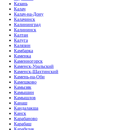
Казань
Калач
Калач-на-Дону
Калачинск
Калининград
Калининск
Калтан
Калуга
Калязин
Камбарка
Каменка
Каменногорск
Каменск-Уральский
Каменск-Шахтинский
Камень-на-Оби
Камешково
Камызяк
Камышин
Камышлов
Канаш
Кандалакша
Канск
Карабаново
Карабаш
Карабулак