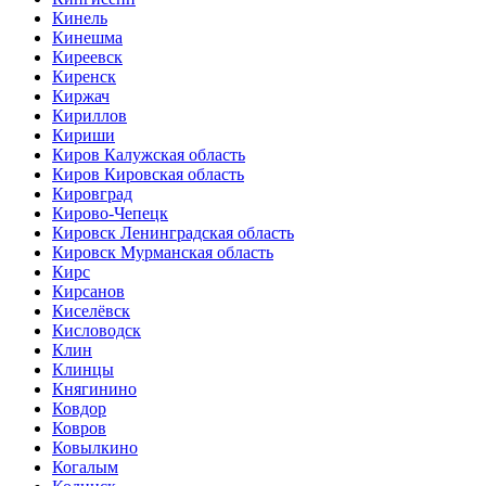
Кинель
Кинешма
Киреевск
Киренск
Киржач
Кириллов
Кириши
Киров Калужская область
Киров Кировская область
Кировград
Кирово-Чепецк
Кировск Ленинградская область
Кировск Мурманская область
Кирс
Кирсанов
Киселёвск
Кисловодск
Клин
Клинцы
Княгинино
Ковдор
Ковров
Ковылкино
Когалым