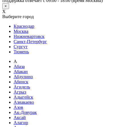
Поддержка отвечает с 09:00 - 18:00 (время Москвы)
×
X
Выберите город
Краснодар
Москва
Нижневартовск
Санкт-Петербург
Сургут
Тюмень
А
Абаза
Абакан
Абдулино
Абинск
Агидель
Агрыз
Адыгейск
Азнакаево
Азов
Ак-Довурак
Аксай
Алагир