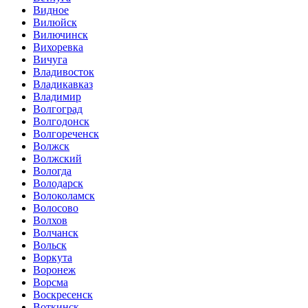
Видное
Вилюйск
Вилючинск
Вихоревка
Вичуга
Владивосток
Владикавказ
Владимир
Волгоград
Волгодонск
Волгореченск
Волжск
Волжский
Вологда
Володарск
Волоколамск
Волосово
Волхов
Волчанск
Вольск
Воркута
Воронеж
Ворсма
Воскресенск
Воткинск