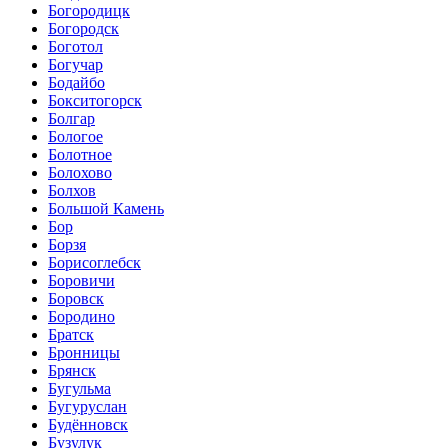
Богородицк
Богородск
Боготол
Богучар
Бодайбо
Бокситогорск
Болгар
Бологое
Болотное
Болохово
Болхов
Большой Камень
Бор
Борзя
Борисоглебск
Боровичи
Боровск
Бородино
Братск
Бронницы
Брянск
Бугульма
Бугуруслан
Будённовск
Бузулук