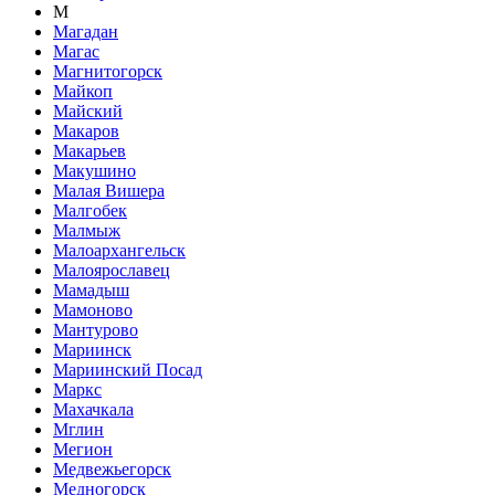
М
Магадан
Магас
Магнитогорск
Майкоп
Майский
Макаров
Макарьев
Макушино
Малая Вишера
Малгобек
Малмыж
Малоархангельск
Малоярославец
Мамадыш
Мамоново
Мантурово
Мариинск
Мариинский Посад
Маркс
Махачкала
Мглин
Мегион
Медвежьегорск
Медногорск