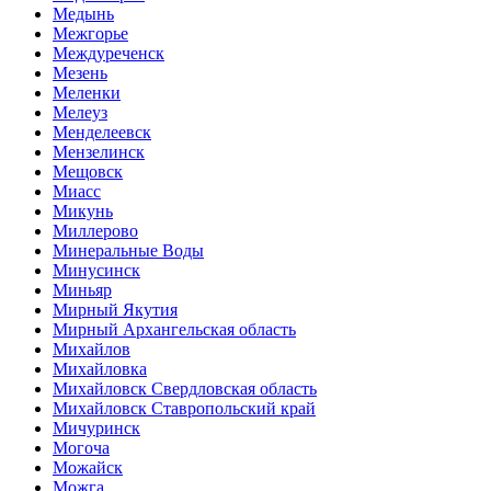
Медынь
Межгорье
Междуреченск
Мезень
Меленки
Мелеуз
Менделеевск
Мензелинск
Мещовск
Миасс
Микунь
Миллерово
Минеральные Воды
Минусинск
Миньяр
Мирный Якутия
Мирный Архангельская область
Михайлов
Михайловка
Михайловск Свердловская область
Михайловск Ставропольский край
Мичуринск
Могоча
Можайск
Можга