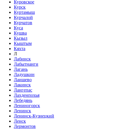
Куровское
Курск
Куртамыш
Курчалой
Курчатов
Куса
Кушва
Кызыл
Кыштым
Кяхта
Л
Лабинск
Лабытнанги
Лагань
Ладушкин
Лаишево
Лакинск
Лангепас
Лахденпохья
Лебедянь
Лениногорск
Ленинск
Ленинск-Кузнецкий
Ленск
Лермонтов