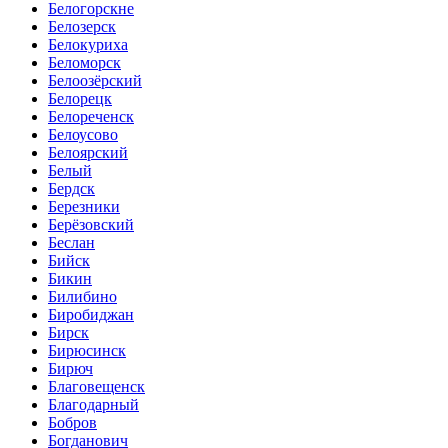
Белогорскне
Белозерск
Белокуриха
Беломорск
Белоозёрский
Белорецк
Белореченск
Белоусово
Белоярский
Белый
Бердск
Березники
Берёзовский
Беслан
Бийск
Бикин
Билибино
Биробиджан
Бирск
Бирюсинск
Бирюч
Благовещенск
Благодарный
Бобров
Богданович