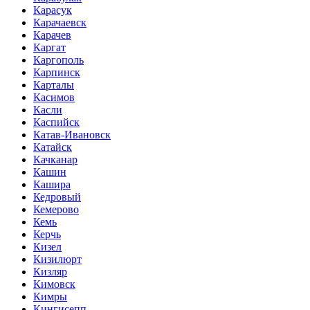
Карасук
Карачаевск
Карачев
Каргат
Каргополь
Карпинск
Карталы
Касимов
Касли
Каспийск
Катав-Ивановск
Катайск
Качканар
Кашин
Кашира
Кедровый
Кемерово
Кемь
Керчь
Кизел
Кизилюрт
Кизляр
Кимовск
Кимры
Кингисепп