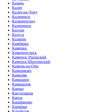
Казань
Калач
Калач-на-Дону
Калачинск
Калининград
Калининск
Калтан
Калуга
Калязин
Камбарка
Каменка
Каменногорск
Каменск-Уральский
Каменск-Шахтинский
Камень-на-Оби
Камешково
Камызяк
Камышин
Камышлов
Канаш
Кандалакша
Канск
Карабаново
Карабаш
Карабулак