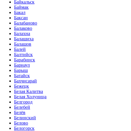
Байкальск
Баймак
Бакал
Баксан
Балабаново
Балаково
Балахна
Балашиха
Балашов
Балей
Балтийск
Барабинск
Барнаул
Барыш
Батайск
Бахчисарай
Бежецк
Белая Калитва
Белая Холуница
Белгород
Белебей
Белёв
Белинский
Белово
Белогорск