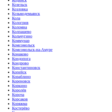
Кодинск
Козельск
Козловка
Козьмодемьянск
Кола
Кологрив
Коломна
Колпашево
Кольчугино
Коммунар
Комсомольск
Комсомольск-на-Амуре
Конаково
Кондопога
Кондрово
Константиновск
Копейск
Кораблино
Кореновск
Коркино
Королёв
Короча
Корсаков
Коряжма
Костерёво