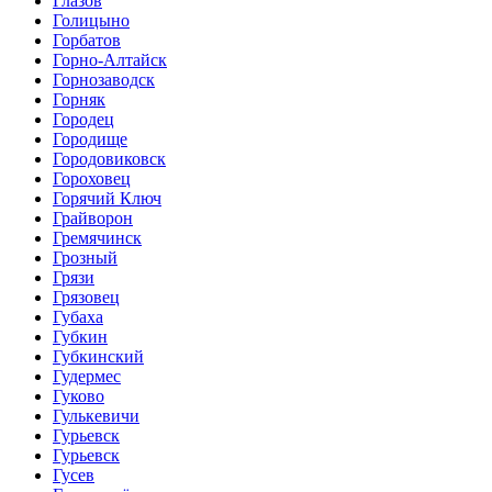
Глазов
Голицыно
Горбатов
Горно-Алтайск
Горнозаводск
Горняк
Городец
Городище
Городовиковск
Гороховец
Горячий Ключ
Грайворон
Гремячинск
Грозный
Грязи
Грязовец
Губаха
Губкин
Губкинский
Гудермес
Гуково
Гулькевичи
Гурьевск
Гурьевск
Гусев