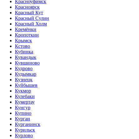
Красноуфимск
Красноярск
Красный Кут
Красный Сулин
Красный Холм
Кремёнки
Кропоткин
Крымск
Кстово
Кубинка
Кувандык
Кувшиново
Кудрово
Кудымкар
Кузнецк
Куйбышев
Кукмор
Кулебаки
Кумертау
Кунгур
Купино
Курган
Курганинск
Курильск
Курлово