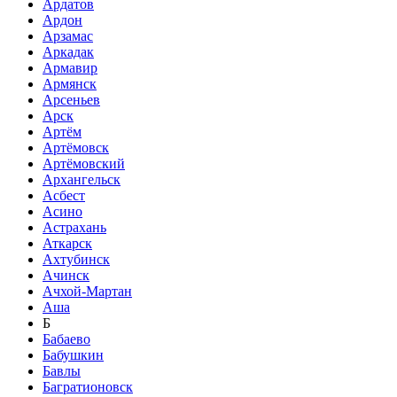
Ардатов
Ардон
Арзамас
Аркадак
Армавир
Армянск
Арсеньев
Арск
Артём
Артёмовск
Артёмовский
Архангельск
Асбест
Асино
Астрахань
Аткарск
Ахтубинск
Ачинск
Ачхой-Мартан
Аша
Б
Бабаево
Бабушкин
Бавлы
Багратионовск