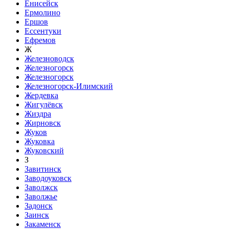
Енисейск
Ермолино
Ершов
Ессентуки
Ефремов
Ж
Железноводск
Железногорск
Железногорск
Железногорск-Илимский
Жердевка
Жигулёвск
Жиздра
Жирновск
Жуков
Жуковка
Жуковский
З
Завитинск
Заводоуковск
Заволжск
Заволжье
Задонск
Заинск
Закаменск