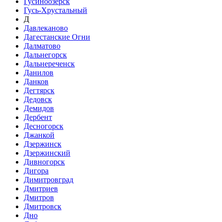
Гусиноозёрск
Гусь-Хрустальный
Д
Давлеканово
Дагестанские Огни
Далматово
Дальнегорск
Дальнереченск
Данилов
Данков
Дегтярск
Дедовск
Демидов
Дербент
Десногорск
Джанкой
Дзержинск
Дзержинский
Дивногорск
Дигора
Димитровград
Дмитриев
Дмитров
Дмитровск
Дно