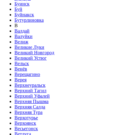
Буинск
Буй
Буйнакск
Бутурлиновка
В
Валдай
Валуйки
Велиж
Великие Луки
Великий Новгород
Великий Устюг
Вельск
Венёв
Верещагино
Верея
Верхнеуральск
Верхний Тагил
Верхний Уфалей
Верхняя Пышма
Верхняя Салда
Верхняя Тура
Верхотурье
Верхоянск
Весьегонск
Ветлуга