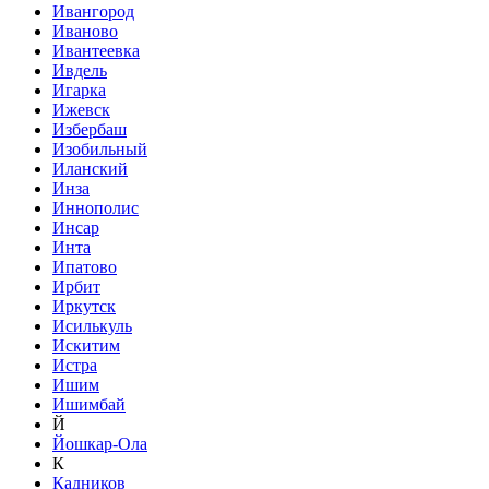
Ивангород
Иваново
Ивантеевка
Ивдель
Игарка
Ижевск
Избербаш
Изобильный
Иланский
Инза
Иннополис
Инсар
Инта
Ипатово
Ирбит
Иркутск
Исилькуль
Искитим
Истра
Ишим
Ишимбай
Й
Йошкар-Ола
К
Кадников