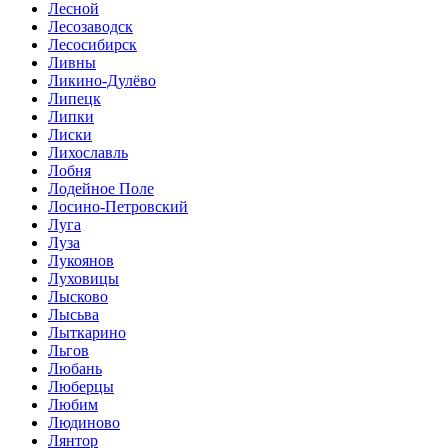
Лесной
Лесозаводск
Лесосибирск
Ливны
Ликино-Дулёво
Липецк
Липки
Лиски
Лихославль
Лобня
Лодейное Поле
Лосино-Петровский
Луга
Луза
Лукоянов
Луховицы
Лысково
Лысьва
Лыткарино
Льгов
Любань
Люберцы
Любим
Людиново
Лянтор