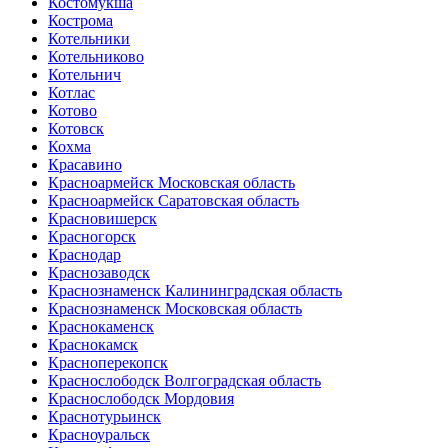
Костомукша
Кострома
Котельники
Котельниково
Котельнич
Котлас
Котово
Котовск
Кохма
Красавино
Красноармейск Московская область
Красноармейск Саратовская область
Красновишерск
Красногорск
Краснодар
Краснозаводск
Краснознаменск Калининградская область
Краснознаменск Московская область
Краснокаменск
Краснокамск
Красноперекопск
Краснослободск Волгоградская область
Краснослободск Мордовия
Краснотурьинск
Красноуральск