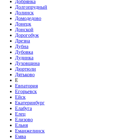
Добрянка
Долгопрудный
Долинск
Домодедово
Донецк
Донской
Дорогобуж
Дрезна
Дубна
Дубовка
Дудинка
Духовщина
Дюртюли
Дятьково
Е
Евпатория
Егорьевск
Ейск
Екатеринбург
Елабуга
Елец
Елизово
Ельня
Еманжелинск
Емва