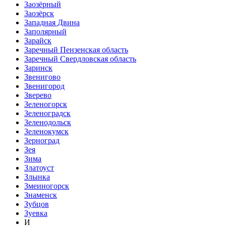
Заозёрный
Заозёрск
Западная Двина
Заполярный
Зарайск
Заречный Пензенская область
Заречный Свердловская область
Заринск
Звенигово
Звенигород
Зверево
Зеленогорск
Зеленоградск
Зеленодольск
Зеленокумск
Зерноград
Зея
Зима
Златоуст
Злынка
Змеиногорск
Знаменск
Зубцов
Зуевка
И