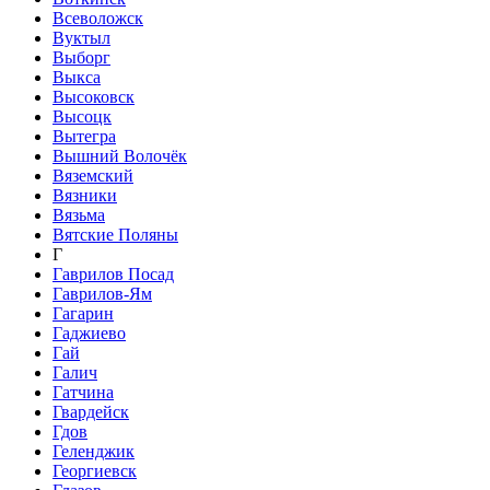
Всеволожск
Вуктыл
Выборг
Выкса
Высоковск
Высоцк
Вытегра
Вышний Волочёк
Вяземский
Вязники
Вязьма
Вятские Поляны
Г
Гаврилов Посад
Гаврилов-Ям
Гагарин
Гаджиево
Гай
Галич
Гатчина
Гвардейск
Гдов
Геленджик
Георгиевск