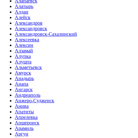
Алапаевск
Алатырь
Алдан
Алейск
Александров
Александровск
Александровск-Сахалинский
Алексеевка
Алексин
Алзамай
Алупка
Алушта
Альметьевск
Амурск
Анадырь
Анапа
Ангарск
Андреаполь
Анжеро-Судженск
Анива
Апатиты
Апрелевка
Апшеронск
Арамиль
Аргун