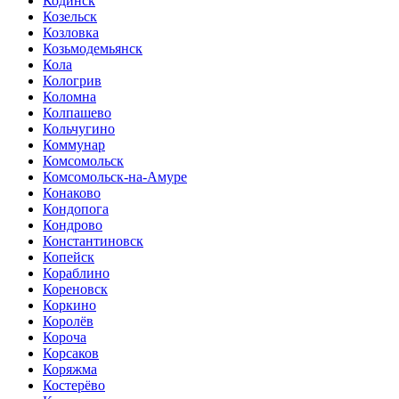
Кодинск
Козельск
Козловка
Козьмодемьянск
Кола
Кологрив
Коломна
Колпашево
Кольчугино
Коммунар
Комсомольск
Комсомольск-на-Амуре
Конаково
Кондопога
Кондрово
Константиновск
Копейск
Кораблино
Кореновск
Коркино
Королёв
Короча
Корсаков
Коряжма
Костерёво