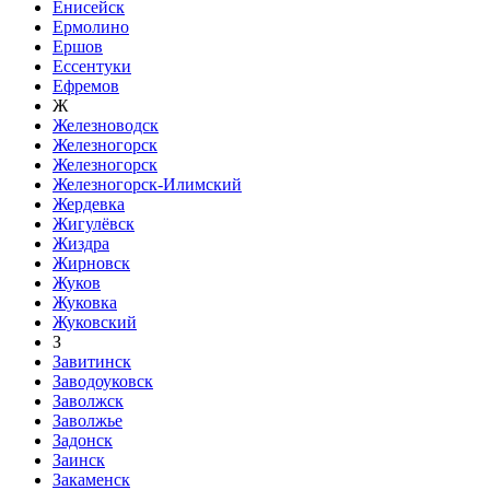
Енисейск
Ермолино
Ершов
Ессентуки
Ефремов
Ж
Железноводск
Железногорск
Железногорск
Железногорск-Илимский
Жердевка
Жигулёвск
Жиздра
Жирновск
Жуков
Жуковка
Жуковский
З
Завитинск
Заводоуковск
Заволжск
Заволжье
Задонск
Заинск
Закаменск