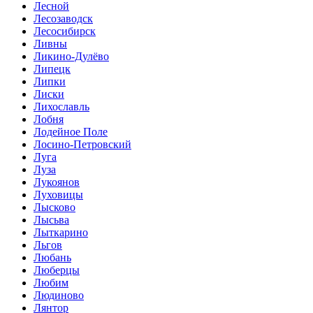
Лесной
Лесозаводск
Лесосибирск
Ливны
Ликино-Дулёво
Липецк
Липки
Лиски
Лихославль
Лобня
Лодейное Поле
Лосино-Петровский
Луга
Луза
Лукоянов
Луховицы
Лысково
Лысьва
Лыткарино
Льгов
Любань
Люберцы
Любим
Людиново
Лянтор