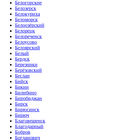
Белогорскне
Белозерск
Белокуриха
Беломорск
Белоозёрский
Белорецк
Белореченск
Белоусово
Белоярский
Белый
Бердск
Березники
Берёзовский
Беслан
Бийск
Бикин
Билибино
Биробиджан
Бирск
Бирюсинск
Бирюч
Благовещенск
Благодарный
Бобров
Богданович