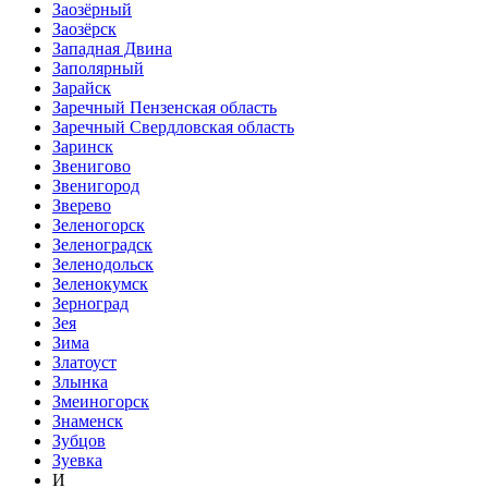
Заозёрный
Заозёрск
Западная Двина
Заполярный
Зарайск
Заречный Пензенская область
Заречный Свердловская область
Заринск
Звенигово
Звенигород
Зверево
Зеленогорск
Зеленоградск
Зеленодольск
Зеленокумск
Зерноград
Зея
Зима
Златоуст
Злынка
Змеиногорск
Знаменск
Зубцов
Зуевка
И