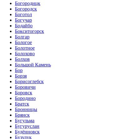
Богородицк
Богородск
Боготол
Богучар
Бодайбо
Бокситогорск
Болгар
Бологое
Болотное
Болохово
Болхов
Большой Камень
Бор
Борзя
Борисоглебск
Боровичи
Боровск
Бородино
Братск
Бронницы
Брянск
Бугульма
Бугуруслан
Будённовск
Бузулук