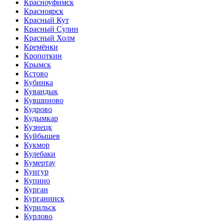
Красноуфимск
Красноярск
Красный Кут
Красный Сулин
Красный Холм
Кремёнки
Кропоткин
Крымск
Кстово
Кубинка
Кувандык
Кувшиново
Кудрово
Кудымкар
Кузнецк
Куйбышев
Кукмор
Кулебаки
Кумертау
Кунгур
Купино
Курган
Курганинск
Курильск
Курлово