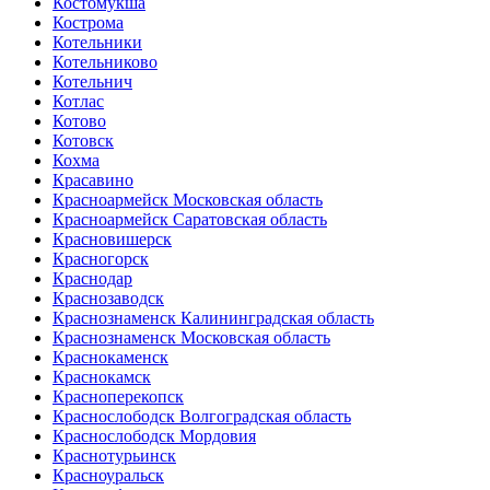
Костомукша
Кострома
Котельники
Котельниково
Котельнич
Котлас
Котово
Котовск
Кохма
Красавино
Красноармейск Московская область
Красноармейск Саратовская область
Красновишерск
Красногорск
Краснодар
Краснозаводск
Краснознаменск Калининградская область
Краснознаменск Московская область
Краснокаменск
Краснокамск
Красноперекопск
Краснослободск Волгоградская область
Краснослободск Мордовия
Краснотурьинск
Красноуральск