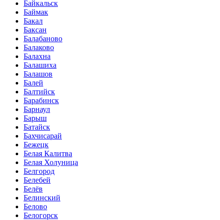
Байкальск
Баймак
Бакал
Баксан
Балабаново
Балаково
Балахна
Балашиха
Балашов
Балей
Балтийск
Барабинск
Барнаул
Барыш
Батайск
Бахчисарай
Бежецк
Белая Калитва
Белая Холуница
Белгород
Белебей
Белёв
Белинский
Белово
Белогорск