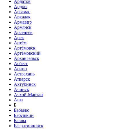
Ардатов
Ардон
Арзамас
Аркадак
Армавир
Армянск
Арсеньев
Арск
Артём
Артёмовск
Артёмовский
Архангельск
Асбест
Асино
Астрахань
Аткарск
Ахтубинск
Ачинск
Ачхой-Мартан
Аша
Б
Бабаево
Бабушкин
Бавлы
Багратионовск