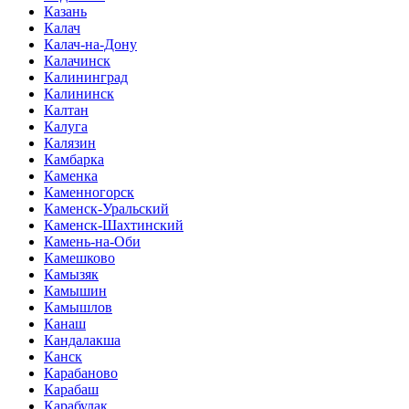
Казань
Калач
Калач-на-Дону
Калачинск
Калининград
Калининск
Калтан
Калуга
Калязин
Камбарка
Каменка
Каменногорск
Каменск-Уральский
Каменск-Шахтинский
Камень-на-Оби
Камешково
Камызяк
Камышин
Камышлов
Канаш
Кандалакша
Канск
Карабаново
Карабаш
Карабулак