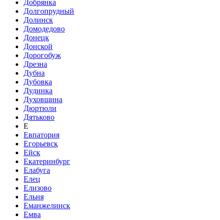
Добрянка
Долгопрудный
Долинск
Домодедово
Донецк
Донской
Дорогобуж
Дрезна
Дубна
Дубовка
Дудинка
Духовщина
Дюртюли
Дятьково
Е
Евпатория
Егорьевск
Ейск
Екатеринбург
Елабуга
Елец
Елизово
Ельня
Еманжелинск
Емва