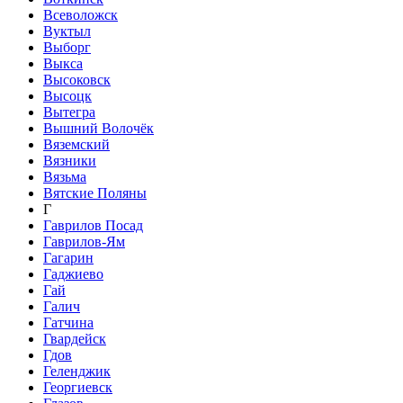
Всеволожск
Вуктыл
Выборг
Выкса
Высоковск
Высоцк
Вытегра
Вышний Волочёк
Вяземский
Вязники
Вязьма
Вятские Поляны
Г
Гаврилов Посад
Гаврилов-Ям
Гагарин
Гаджиево
Гай
Галич
Гатчина
Гвардейск
Гдов
Геленджик
Георгиевск