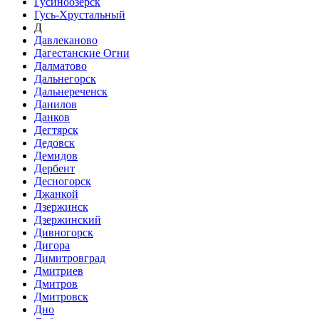
Гусиноозёрск
Гусь-Хрустальный
Д
Давлеканово
Дагестанские Огни
Далматово
Дальнегорск
Дальнереченск
Данилов
Данков
Дегтярск
Дедовск
Демидов
Дербент
Десногорск
Джанкой
Дзержинск
Дзержинский
Дивногорск
Дигора
Димитровград
Дмитриев
Дмитров
Дмитровск
Дно