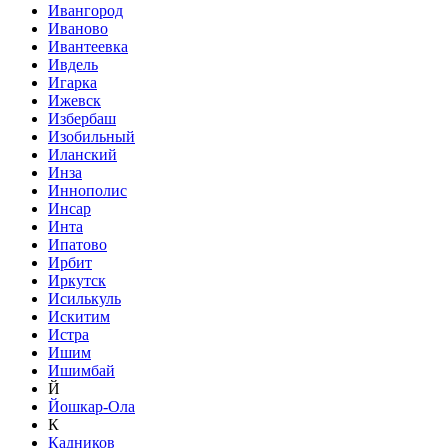
Ивангород
Иваново
Ивантеевка
Ивдель
Игарка
Ижевск
Избербаш
Изобильный
Иланский
Инза
Иннополис
Инсар
Инта
Ипатово
Ирбит
Иркутск
Исилькуль
Искитим
Истра
Ишим
Ишимбай
Й
Йошкар-Ола
К
Кадников