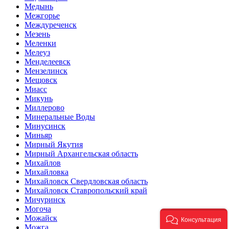
Медынь
Межгорье
Междуреченск
Мезень
Меленки
Мелеуз
Менделеевск
Мензелинск
Мещовск
Миасс
Микунь
Миллерово
Минеральные Воды
Минусинск
Миньяр
Мирный Якутия
Мирный Архангельская область
Михайлов
Михайловка
Михайловск Свердловская область
Михайловск Ставропольский край
Мичуринск
Могоча
Можайск
Консультация
Можга