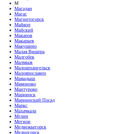
М
Магадан
Магас
Магнитогорск
Майкоп
Майский
Макаров
Макарьев
Макушино
Малая Вишера
Малгобек
Малмыж
Малоархангельск
Малоярославец
Мамадыш
Мамоново
Мантурово
Мариинск
Мариинский Посад
Маркс
Махачкала
Мглин
Мегион
Медвежьегорск
Медногорск