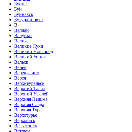
Буинск
Буй
Буйнакск
Бутурлиновка
В
Валдай
Валуйки
Велиж
Великие Луки
Великий Новгород
Великий Устюг
Вельск
Венёв
Верещагино
Верея
Верхнеуральск
Верхний Тагил
Верхний Уфалей
Верхняя Пышма
Верхняя Салда
Верхняя Тура
Верхотурье
Верхоянск
Весьегонск
Ветлуга