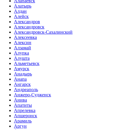
Алапаевск
Алатырь
Алдан
Алейск
Александров
Александровск
Александровск-Сахалинский
Алексеевка
Алексин
Алзамай
Алупка
Алушта
Альметьевск
Амурск
Анадырь
Анапа
Ангарск
Андреаполь
Анжеро-Судженск
Анива
Апатиты
Апрелевка
Апшеронск
Арамиль
Аргун