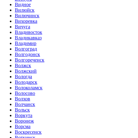
Видное
Вилюйск
Вилючинск
Вихоревка
Вичуга
Владивосток
Владикавказ
Владимир
Волгоград
Волгодонск
Волгореченск
Волжск
Волжский
Вологда
Володарск
Волоколамск
Волосово
Волхов
Волчанск
Вольск
Воркута
Воронеж
Ворсма
Воскресенск
Воткинск