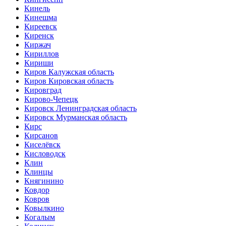
Кинель
Кинешма
Киреевск
Киренск
Киржач
Кириллов
Кириши
Киров Калужская область
Киров Кировская область
Кировград
Кирово-Чепецк
Кировск Ленинградская область
Кировск Мурманская область
Кирс
Кирсанов
Киселёвск
Кисловодск
Клин
Клинцы
Княгинино
Ковдор
Ковров
Ковылкино
Когалым