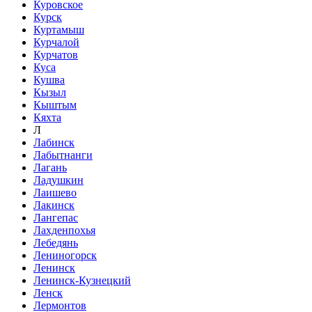
Куровское
Курск
Куртамыш
Курчалой
Курчатов
Куса
Кушва
Кызыл
Кыштым
Кяхта
Л
Лабинск
Лабытнанги
Лагань
Ладушкин
Лаишево
Лакинск
Лангепас
Лахденпохья
Лебедянь
Лениногорск
Ленинск
Ленинск-Кузнецкий
Ленск
Лермонтов