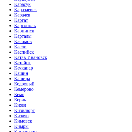
Карасук
Карачаевск
Карачев
Каргат
Каргополь
Карпинск
Карталы
Касимов
Касли
Каспийск
Катав-Ивановск
Катайск
Качканар
Кашин
Кашира
Кедровый
Кемерово
Кемь
Керчь
Кизел
Кизилюрт
Кизляр
Кимовск
Кимры
Кингисепп