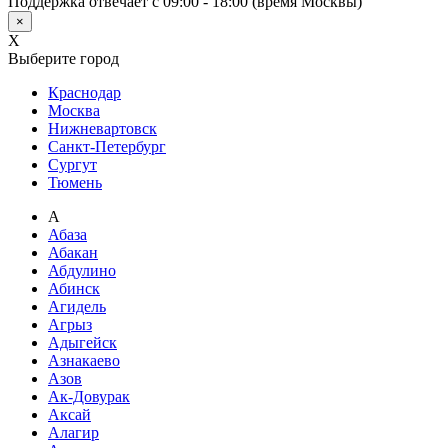
Поддержка отвечает с 09:00 - 18:00 (время Москвы)
×
X
Выберите город
Краснодар
Москва
Нижневартовск
Санкт-Петербург
Сургут
Тюмень
А
Абаза
Абакан
Абдулино
Абинск
Агидель
Агрыз
Адыгейск
Азнакаево
Азов
Ак-Довурак
Аксай
Алагир