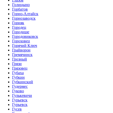
Глазов
Голицыно
Горбатов
Горно-Алтайск
Горнозаводск
Горняк
Городец
Городище
Городовиковск
Гороховец
Горячий Ключ
Грайворон
Гремячинск
Грозный
Грязи
Грязовец
Губаха
Губкин
Губкинский
Гудермес
Гуково
Гулькевичи
Гурьевск
Гурьевск
Гусев