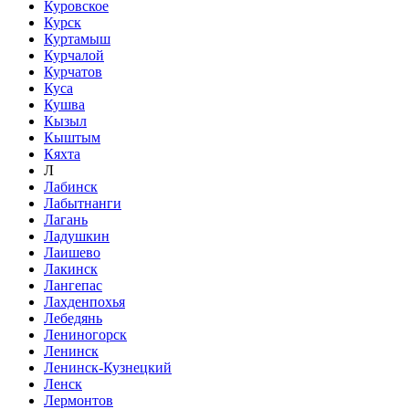
Куровское
Курск
Куртамыш
Курчалой
Курчатов
Куса
Кушва
Кызыл
Кыштым
Кяхта
Л
Лабинск
Лабытнанги
Лагань
Ладушкин
Лаишево
Лакинск
Лангепас
Лахденпохья
Лебедянь
Лениногорск
Ленинск
Ленинск-Кузнецкий
Ленск
Лермонтов