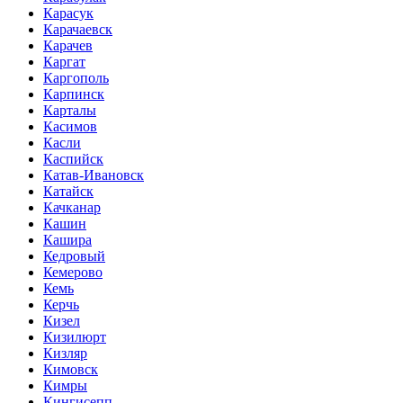
Карасук
Карачаевск
Карачев
Каргат
Каргополь
Карпинск
Карталы
Касимов
Касли
Каспийск
Катав-Ивановск
Катайск
Качканар
Кашин
Кашира
Кедровый
Кемерово
Кемь
Керчь
Кизел
Кизилюрт
Кизляр
Кимовск
Кимры
Кингисепп