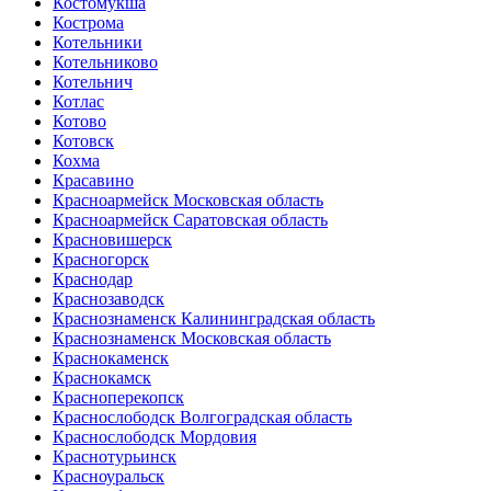
Костомукша
Кострома
Котельники
Котельниково
Котельнич
Котлас
Котово
Котовск
Кохма
Красавино
Красноармейск Московская область
Красноармейск Саратовская область
Красновишерск
Красногорск
Краснодар
Краснозаводск
Краснознаменск Калининградская область
Краснознаменск Московская область
Краснокаменск
Краснокамск
Красноперекопск
Краснослободск Волгоградская область
Краснослободск Мордовия
Краснотурьинск
Красноуральск