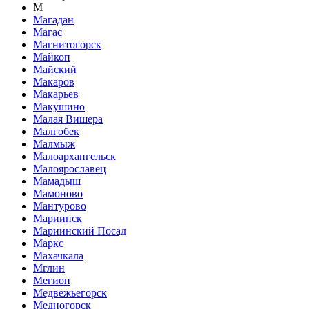
М
Магадан
Магас
Магнитогорск
Майкоп
Майский
Макаров
Макарьев
Макушино
Малая Вишера
Малгобек
Малмыж
Малоархангельск
Малоярославец
Мамадыш
Мамоново
Мантурово
Мариинск
Мариинский Посад
Маркс
Махачкала
Мглин
Мегион
Медвежьегорск
Медногорск