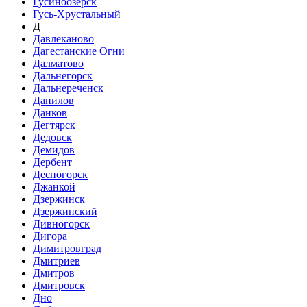
Гусиноозёрск
Гусь-Хрустальный
Д
Давлеканово
Дагестанские Огни
Далматово
Дальнегорск
Дальнереченск
Данилов
Данков
Дегтярск
Дедовск
Демидов
Дербент
Десногорск
Джанкой
Дзержинск
Дзержинский
Дивногорск
Дигора
Димитровград
Дмитриев
Дмитров
Дмитровск
Дно