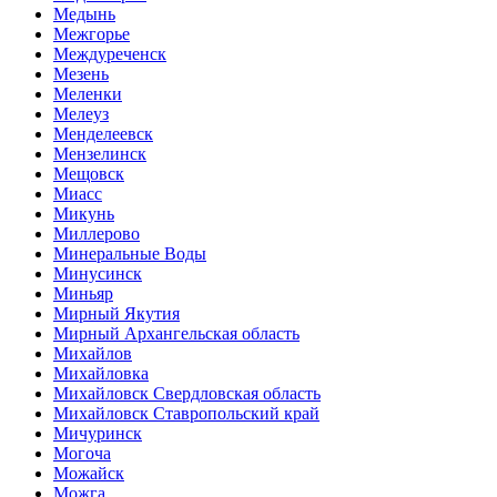
Медынь
Межгорье
Междуреченск
Мезень
Меленки
Мелеуз
Менделеевск
Мензелинск
Мещовск
Миасс
Микунь
Миллерово
Минеральные Воды
Минусинск
Миньяр
Мирный Якутия
Мирный Архангельская область
Михайлов
Михайловка
Михайловск Свердловская область
Михайловск Ставропольский край
Мичуринск
Могоча
Можайск
Можга