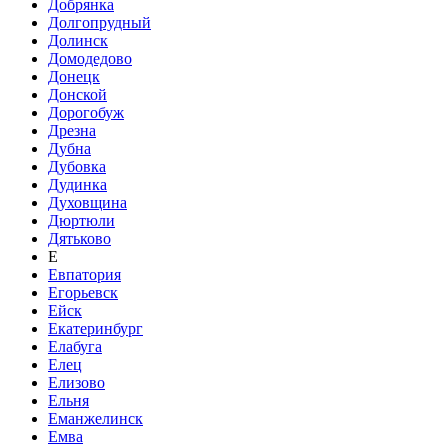
Добрянка
Долгопрудный
Долинск
Домодедово
Донецк
Донской
Дорогобуж
Дрезна
Дубна
Дубовка
Дудинка
Духовщина
Дюртюли
Дятьково
Е
Евпатория
Егорьевск
Ейск
Екатеринбург
Елабуга
Елец
Елизово
Ельня
Еманжелинск
Емва