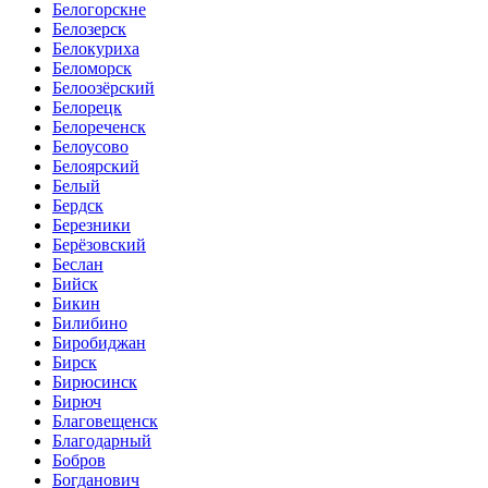
Белогорскне
Белозерск
Белокуриха
Беломорск
Белоозёрский
Белорецк
Белореченск
Белоусово
Белоярский
Белый
Бердск
Березники
Берёзовский
Беслан
Бийск
Бикин
Билибино
Биробиджан
Бирск
Бирюсинск
Бирюч
Благовещенск
Благодарный
Бобров
Богданович