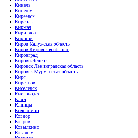
Кинель
Кинешма
Киреевск
Киренск
Киржач
Кириллов
Кириши
Киров Калужская область
Киров Кировская область
Кировград
Кирово-Чепецк
Кировск Ленинградская область
Кировск Мурманская область
Кирс
Кирсанов
Киселёвск
Кисловодск
Клин
Клинцы
Княгинино
Ковдор
Ковров
Ковылкино
Когалым