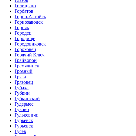
Глазов
Голицыно
Горбатов
Горно-Алтайск
Горнозаводск
Горняк
Городец
Городище
Городовиковск
Гороховец
Горячий Ключ
Грайворон
Гремячинск
Грозный
Грязи
Грязовец
Губаха
Губкин
Губкинский
Гудермес
Гуково
Гулькевичи
Гурьевск
Гурьевск
Гусев