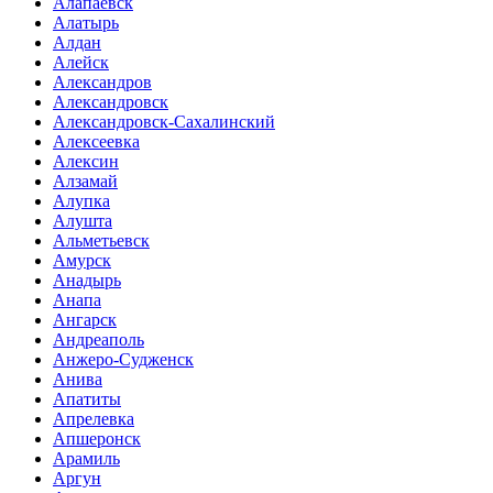
Алапаевск
Алатырь
Алдан
Алейск
Александров
Александровск
Александровск-Сахалинский
Алексеевка
Алексин
Алзамай
Алупка
Алушта
Альметьевск
Амурск
Анадырь
Анапа
Ангарск
Андреаполь
Анжеро-Судженск
Анива
Апатиты
Апрелевка
Апшеронск
Арамиль
Аргун