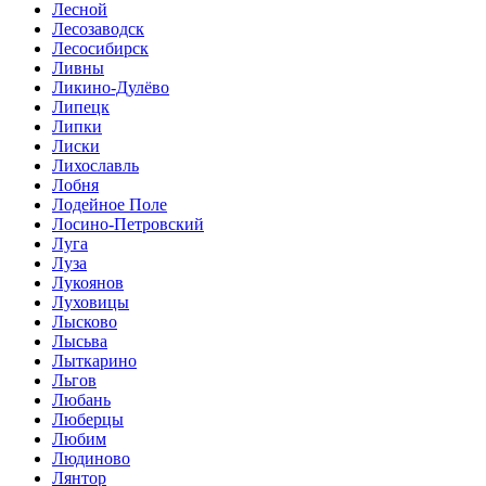
Лесной
Лесозаводск
Лесосибирск
Ливны
Ликино-Дулёво
Липецк
Липки
Лиски
Лихославль
Лобня
Лодейное Поле
Лосино-Петровский
Луга
Луза
Лукоянов
Луховицы
Лысково
Лысьва
Лыткарино
Льгов
Любань
Люберцы
Любим
Людиново
Лянтор