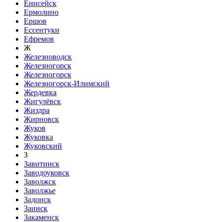
Енисейск
Ермолино
Ершов
Ессентуки
Ефремов
Ж
Железноводск
Железногорск
Железногорск
Железногорск-Илимский
Жердевка
Жигулёвск
Жиздра
Жирновск
Жуков
Жуковка
Жуковский
З
Завитинск
Заводоуковск
Заволжск
Заволжье
Задонск
Заинск
Закаменск