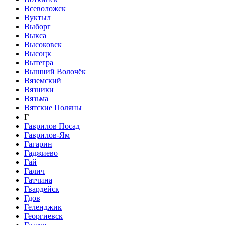
Всеволожск
Вуктыл
Выборг
Выкса
Высоковск
Высоцк
Вытегра
Вышний Волочёк
Вяземский
Вязники
Вязьма
Вятские Поляны
Г
Гаврилов Посад
Гаврилов-Ям
Гагарин
Гаджиево
Гай
Галич
Гатчина
Гвардейск
Гдов
Геленджик
Георгиевск