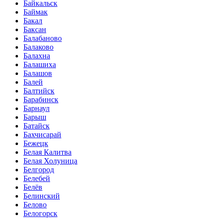
Байкальск
Баймак
Бакал
Баксан
Балабаново
Балаково
Балахна
Балашиха
Балашов
Балей
Балтийск
Барабинск
Барнаул
Барыш
Батайск
Бахчисарай
Бежецк
Белая Калитва
Белая Холуница
Белгород
Белебей
Белёв
Белинский
Белово
Белогорск