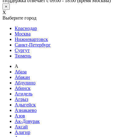
Поддержка отвечает с 09:00 - 18:00 (время Москвы)
×
X
Выберите город
Краснодар
Москва
Нижневартовск
Санкт-Петербург
Сургут
Тюмень
А
Абаза
Абакан
Абдулино
Абинск
Агидель
Агрыз
Адыгейск
Азнакаево
Азов
Ак-Довурак
Аксай
Алагир