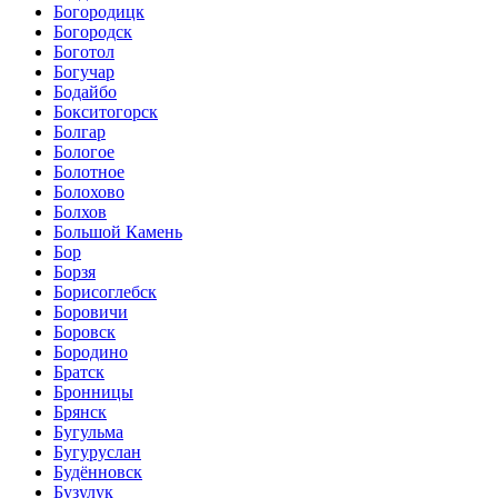
Богородицк
Богородск
Боготол
Богучар
Бодайбо
Бокситогорск
Болгар
Бологое
Болотное
Болохово
Болхов
Большой Камень
Бор
Борзя
Борисоглебск
Боровичи
Боровск
Бородино
Братск
Бронницы
Брянск
Бугульма
Бугуруслан
Будённовск
Бузулук