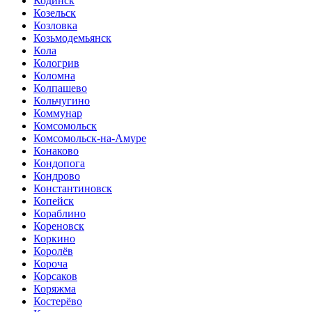
Кодинск
Козельск
Козловка
Козьмодемьянск
Кола
Кологрив
Коломна
Колпашево
Кольчугино
Коммунар
Комсомольск
Комсомольск-на-Амуре
Конаково
Кондопога
Кондрово
Константиновск
Копейск
Кораблино
Кореновск
Коркино
Королёв
Короча
Корсаков
Коряжма
Костерёво