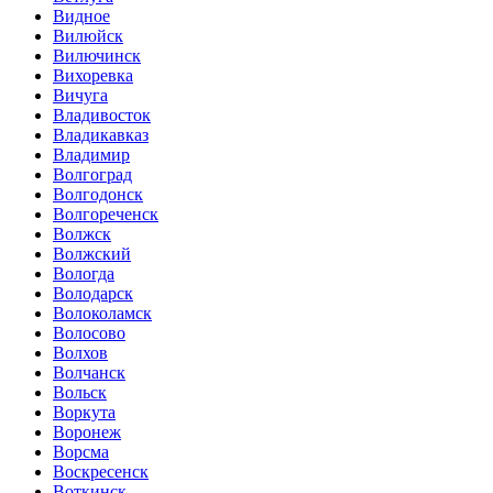
Видное
Вилюйск
Вилючинск
Вихоревка
Вичуга
Владивосток
Владикавказ
Владимир
Волгоград
Волгодонск
Волгореченск
Волжск
Волжский
Вологда
Володарск
Волоколамск
Волосово
Волхов
Волчанск
Вольск
Воркута
Воронеж
Ворсма
Воскресенск
Воткинск