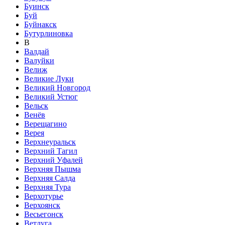
Буинск
Буй
Буйнакск
Бутурлиновка
В
Валдай
Валуйки
Велиж
Великие Луки
Великий Новгород
Великий Устюг
Вельск
Венёв
Верещагино
Верея
Верхнеуральск
Верхний Тагил
Верхний Уфалей
Верхняя Пышма
Верхняя Салда
Верхняя Тура
Верхотурье
Верхоянск
Весьегонск
Ветлуга