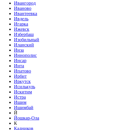
Ивангород
Иваново
Ивантеевка
Ивдель
Игарка
Ижевск
Избербаш
Изобильный
Иланский
Инза
Иннополис
Инсар
Инта
Ипатово
Ирбит
Иркутск
Исилькуль
Искитим
Истра
Ишим
Ишимбай
Й
Йошкар-Ола
К
Кадников