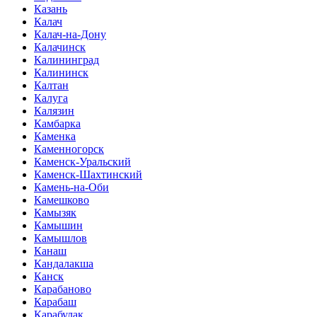
Казань
Калач
Калач-на-Дону
Калачинск
Калининград
Калининск
Калтан
Калуга
Калязин
Камбарка
Каменка
Каменногорск
Каменск-Уральский
Каменск-Шахтинский
Камень-на-Оби
Камешково
Камызяк
Камышин
Камышлов
Канаш
Кандалакша
Канск
Карабаново
Карабаш
Карабулак