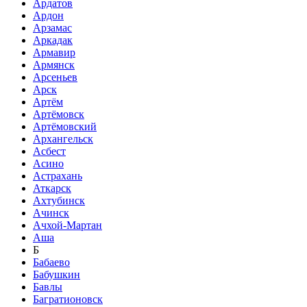
Ардатов
Ардон
Арзамас
Аркадак
Армавир
Армянск
Арсеньев
Арск
Артём
Артёмовск
Артёмовский
Архангельск
Асбест
Асино
Астрахань
Аткарск
Ахтубинск
Ачинск
Ачхой-Мартан
Аша
Б
Бабаево
Бабушкин
Бавлы
Багратионовск