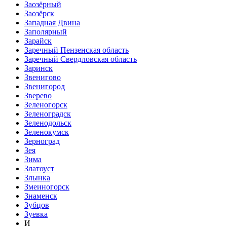
Заозёрный
Заозёрск
Западная Двина
Заполярный
Зарайск
Заречный Пензенская область
Заречный Свердловская область
Заринск
Звенигово
Звенигород
Зверево
Зеленогорск
Зеленоградск
Зеленодольск
Зеленокумск
Зерноград
Зея
Зима
Златоуст
Злынка
Змеиногорск
Знаменск
Зубцов
Зуевка
И