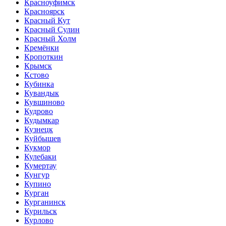
Красноуфимск
Красноярск
Красный Кут
Красный Сулин
Красный Холм
Кремёнки
Кропоткин
Крымск
Кстово
Кубинка
Кувандык
Кувшиново
Кудрово
Кудымкар
Кузнецк
Куйбышев
Кукмор
Кулебаки
Кумертау
Кунгур
Купино
Курган
Курганинск
Курильск
Курлово