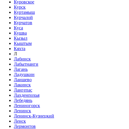
Куровское
Курск
Куртамыш
Курчалой
Курчатов
Куса
Кушва
Кызыл
Кыштым
Кяхта
Л
Лабинск
Лабытнанги
Лагань
Ладушкин
Лаишево
Лакинск
Лангепас
Лахденпохья
Лебедянь
Лениногорск
Ленинск
Ленинск-Кузнецкий
Ленск
Лермонтов