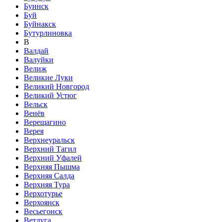
Буинск
Буй
Буйнакск
Бутурлиновка
В
Валдай
Валуйки
Велиж
Великие Луки
Великий Новгород
Великий Устюг
Вельск
Венёв
Верещагино
Верея
Верхнеуральск
Верхний Тагил
Верхний Уфалей
Верхняя Пышма
Верхняя Салда
Верхняя Тура
Верхотурье
Верхоянск
Весьегонск
Ветлуга