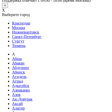
Поддержка отвечает с 09:00 - 18:00 (время Москвы)
×
X
Выберите город
Краснодар
Москва
Нижневартовск
Санкт-Петербург
Сургут
Тюмень
А
Абаза
Абакан
Абдулино
Абинск
Агидель
Агрыз
Адыгейск
Азнакаево
Азов
Ак-Довурак
Аксай
Алагир