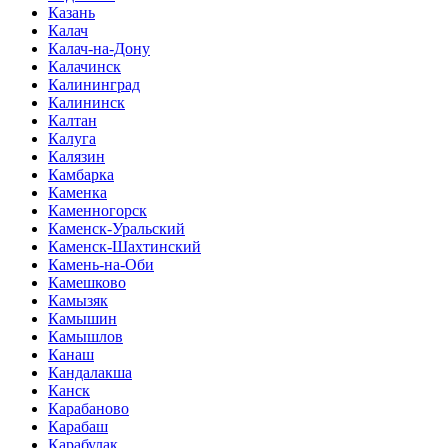
Казань
Калач
Калач-на-Дону
Калачинск
Калининград
Калининск
Калтан
Калуга
Калязин
Камбарка
Каменка
Каменногорск
Каменск-Уральский
Каменск-Шахтинский
Камень-на-Оби
Камешково
Камызяк
Камышин
Камышлов
Канаш
Кандалакша
Канск
Карабаново
Карабаш
Карабулак