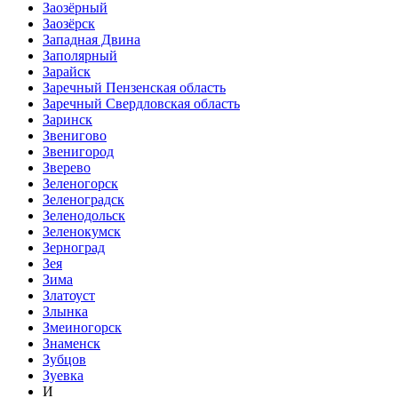
Заозёрный
Заозёрск
Западная Двина
Заполярный
Зарайск
Заречный Пензенская область
Заречный Свердловская область
Заринск
Звенигово
Звенигород
Зверево
Зеленогорск
Зеленоградск
Зеленодольск
Зеленокумск
Зерноград
Зея
Зима
Златоуст
Злынка
Змеиногорск
Знаменск
Зубцов
Зуевка
И