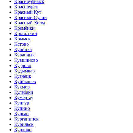
Красноуфимск
Красноярск
Красный Кут
Красный Сулин
Красный Холм
Кремёнки
Кропоткин
Крымск
Кстово
Кубинка
Кувандык
Кувшиново
Кудрово
Кудымкар
Кузнецк
Куйбышев
Кукмор
Кулебаки
Кумертау
Кунгур
Купино
Курган
Курганинск
Курильск
Курлово