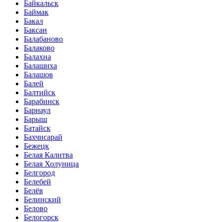
Байкальск
Баймак
Бакал
Баксан
Балабаново
Балаково
Балахна
Балашиха
Балашов
Балей
Балтийск
Барабинск
Барнаул
Барыш
Батайск
Бахчисарай
Бежецк
Белая Калитва
Белая Холуница
Белгород
Белебей
Белёв
Белинский
Белово
Белогорск