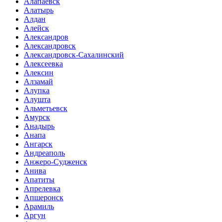
Алапаевск
Алатырь
Алдан
Алейск
Александров
Александровск
Александровск-Сахалинский
Алексеевка
Алексин
Алзамай
Алупка
Алушта
Альметьевск
Амурск
Анадырь
Анапа
Ангарск
Андреаполь
Анжеро-Судженск
Анива
Апатиты
Апрелевка
Апшеронск
Арамиль
Аргун