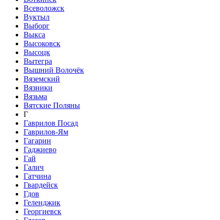
Всеволожск
Вуктыл
Выборг
Выкса
Высоковск
Высоцк
Вытегра
Вышний Волочёк
Вяземский
Вязники
Вязьма
Вятские Поляны
Г
Гаврилов Посад
Гаврилов-Ям
Гагарин
Гаджиево
Гай
Галич
Гатчина
Гвардейск
Гдов
Геленджик
Георгиевск