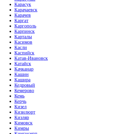
Карасук
Карачаевск
Карачев
Каргат
Каргополь
Карпинск
Карталы
Касимов
Касли
Каспийск
Катав-Ивановск
Катайск
Качканар
Кашин
Кашира
Кедровый
Кемерово
Кемь
Керчь
Кизел
Кизилюрт
Кизляр
Кимовск
Кимры
Кингисепп