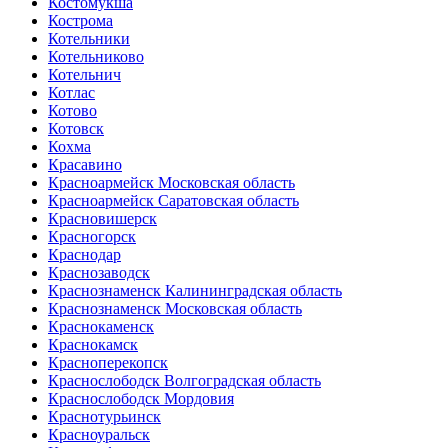
Костомукша
Кострома
Котельники
Котельниково
Котельнич
Котлас
Котово
Котовск
Кохма
Красавино
Красноармейск Московская область
Красноармейск Саратовская область
Красновишерск
Красногорск
Краснодар
Краснозаводск
Краснознаменск Калининградская область
Краснознаменск Московская область
Краснокаменск
Краснокамск
Красноперекопск
Краснослободск Волгоградская область
Краснослободск Мордовия
Краснотурьинск
Красноуральск