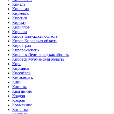
Кинель
Кинешма
Киреевск
Киренск
Киржач
Кириллов
Кириши
Киров Калужская область
Киров Кировская область
Кировград
Кирово-Чепецк
Кировск Ленинградская область
Кировск Мурманская область
Кирс
Кирсанов
Киселёвск
Кисловодск
Клин
Клинцы
Княгинино
Ковдор
Ковров
Ковылкино
Когалым