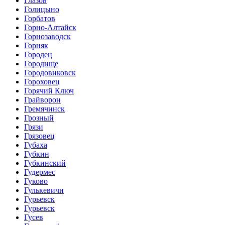
Глазов
Голицыно
Горбатов
Горно-Алтайск
Горнозаводск
Горняк
Городец
Городище
Городовиковск
Гороховец
Горячий Ключ
Грайворон
Гремячинск
Грозный
Грязи
Грязовец
Губаха
Губкин
Губкинский
Гудермес
Гуково
Гулькевичи
Гурьевск
Гурьевск
Гусев