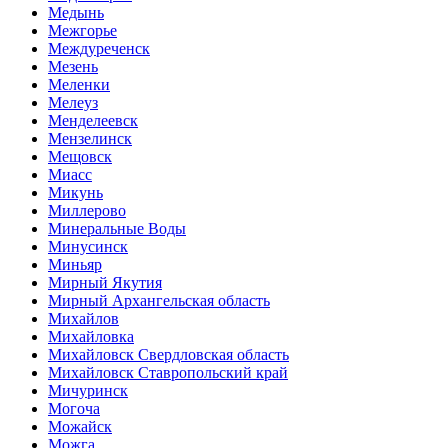
Медынь
Межгорье
Междуреченск
Мезень
Меленки
Мелеуз
Менделеевск
Мензелинск
Мещовск
Миасс
Микунь
Миллерово
Минеральные Воды
Минусинск
Миньяр
Мирный Якутия
Мирный Архангельская область
Михайлов
Михайловка
Михайловск Свердловская область
Михайловск Ставропольский край
Мичуринск
Могоча
Можайск
Можга