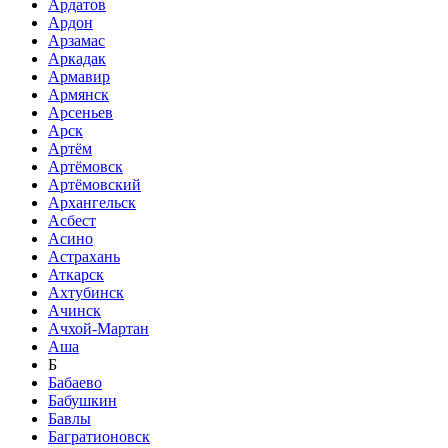
Ардатов
Ардон
Арзамас
Аркадак
Армавир
Армянск
Арсеньев
Арск
Артём
Артёмовск
Артёмовский
Архангельск
Асбест
Асино
Астрахань
Аткарск
Ахтубинск
Ачинск
Ачхой-Мартан
Аша
Б
Бабаево
Бабушкин
Бавлы
Багратионовск