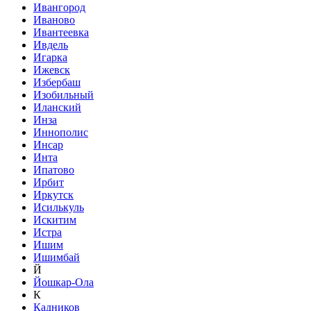
Ивангород
Иваново
Ивантеевка
Ивдель
Игарка
Ижевск
Избербаш
Изобильный
Иланский
Инза
Иннополис
Инсар
Инта
Ипатово
Ирбит
Иркутск
Исилькуль
Искитим
Истра
Ишим
Ишимбай
Й
Йошкар-Ола
К
Кадников