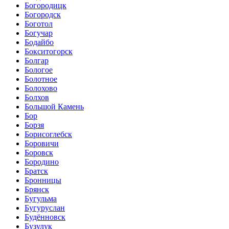
Богородицк
Богородск
Боготол
Богучар
Бодайбо
Бокситогорск
Болгар
Бологое
Болотное
Болохово
Болхов
Большой Камень
Бор
Борзя
Борисоглебск
Боровичи
Боровск
Бородино
Братск
Бронницы
Брянск
Бугульма
Бугуруслан
Будённовск
Бузулук