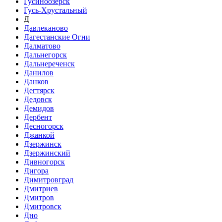
Гусиноозёрск
Гусь-Хрустальный
Д
Давлеканово
Дагестанские Огни
Далматово
Дальнегорск
Дальнереченск
Данилов
Данков
Дегтярск
Дедовск
Демидов
Дербент
Десногорск
Джанкой
Дзержинск
Дзержинский
Дивногорск
Дигора
Димитровград
Дмитриев
Дмитров
Дмитровск
Дно