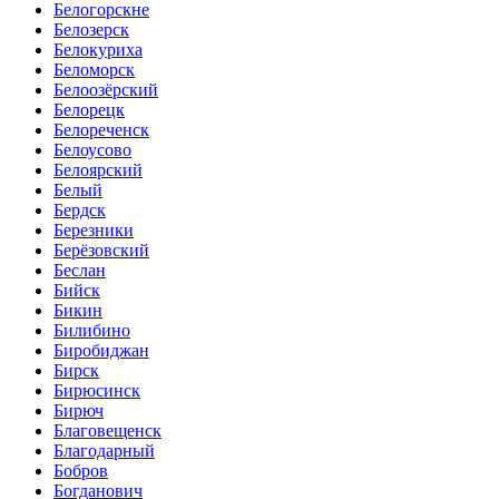
Белогорскне
Белозерск
Белокуриха
Беломорск
Белоозёрский
Белорецк
Белореченск
Белоусово
Белоярский
Белый
Бердск
Березники
Берёзовский
Беслан
Бийск
Бикин
Билибино
Биробиджан
Бирск
Бирюсинск
Бирюч
Благовещенск
Благодарный
Бобров
Богданович