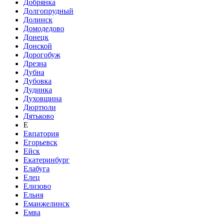
Добрянка
Долгопрудный
Долинск
Домодедово
Донецк
Донской
Дорогобуж
Дрезна
Дубна
Дубовка
Дудинка
Духовщина
Дюртюли
Дятьково
Е
Евпатория
Егорьевск
Ейск
Екатеринбург
Елабуга
Елец
Елизово
Ельня
Еманжелинск
Емва