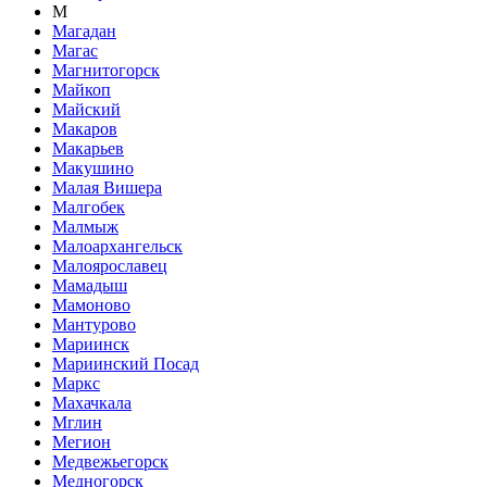
М
Магадан
Магас
Магнитогорск
Майкоп
Майский
Макаров
Макарьев
Макушино
Малая Вишера
Малгобек
Малмыж
Малоархангельск
Малоярославец
Мамадыш
Мамоново
Мантурово
Мариинск
Мариинский Посад
Маркс
Махачкала
Мглин
Мегион
Медвежьегорск
Медногорск