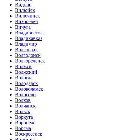
Видное
Вилюйск
Вилючинск
Вихоревка
Вичуга
Владивосток
Владикавказ
Владимир
Волгоград
Волгодонск
Волгореченск
Волжск
Волжский
Вологда
Володарск
Волоколамск
Волосово
Волхов
Волчанск
Вольск
Воркута
Воронеж
Ворсма
Воскресенск
Воткинск