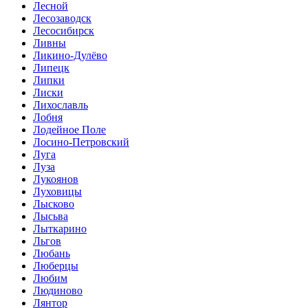
Лесной
Лесозаводск
Лесосибирск
Ливны
Ликино-Дулёво
Липецк
Липки
Лиски
Лихославль
Лобня
Лодейное Поле
Лосино-Петровский
Луга
Луза
Лукоянов
Луховицы
Лысково
Лысьва
Лыткарино
Льгов
Любань
Люберцы
Любим
Людиново
Лянтор