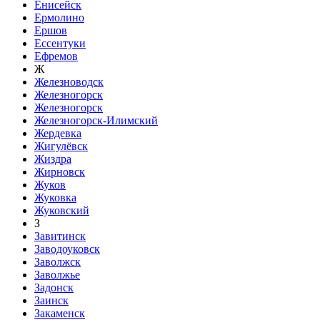
Енисейск
Ермолино
Ершов
Ессентуки
Ефремов
Ж
Железноводск
Железногорск
Железногорск
Железногорск-Илимский
Жердевка
Жигулёвск
Жиздра
Жирновск
Жуков
Жуковка
Жуковский
З
Завитинск
Заводоуковск
Заволжск
Заволжье
Задонск
Заинск
Закаменск