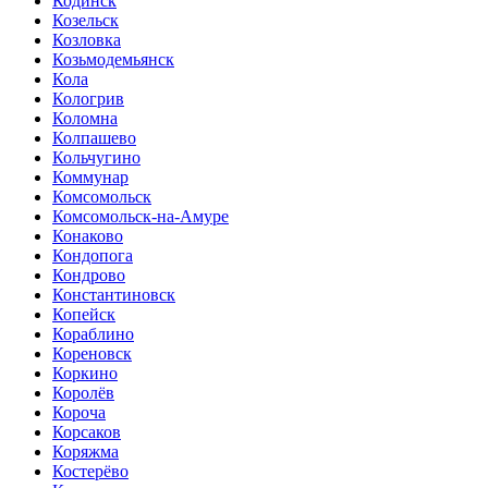
Кодинск
Козельск
Козловка
Козьмодемьянск
Кола
Кологрив
Коломна
Колпашево
Кольчугино
Коммунар
Комсомольск
Комсомольск-на-Амуре
Конаково
Кондопога
Кондрово
Константиновск
Копейск
Кораблино
Кореновск
Коркино
Королёв
Короча
Корсаков
Коряжма
Костерёво