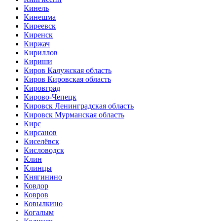
Кинель
Кинешма
Киреевск
Киренск
Киржач
Кириллов
Кириши
Киров Калужская область
Киров Кировская область
Кировград
Кирово-Чепецк
Кировск Ленинградская область
Кировск Мурманская область
Кирс
Кирсанов
Киселёвск
Кисловодск
Клин
Клинцы
Княгинино
Ковдор
Ковров
Ковылкино
Когалым