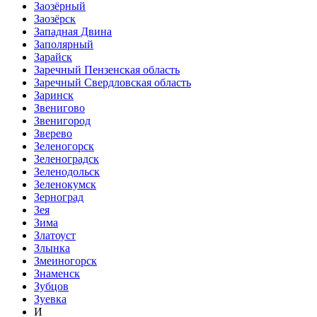
Заозёрный
Заозёрск
Западная Двина
Заполярный
Зарайск
Заречный Пензенская область
Заречный Свердловская область
Заринск
Звенигово
Звенигород
Зверево
Зеленогорск
Зеленоградск
Зеленодольск
Зеленокумск
Зерноград
Зея
Зима
Златоуст
Злынка
Змеиногорск
Знаменск
Зубцов
Зуевка
И