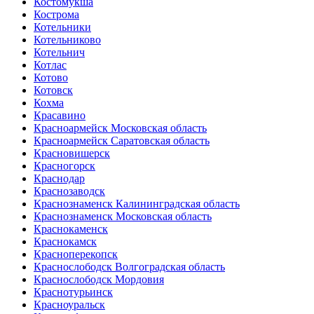
Костомукша
Кострома
Котельники
Котельниково
Котельнич
Котлас
Котово
Котовск
Кохма
Красавино
Красноармейск Московская область
Красноармейск Саратовская область
Красновишерск
Красногорск
Краснодар
Краснозаводск
Краснознаменск Калининградская область
Краснознаменск Московская область
Краснокаменск
Краснокамск
Красноперекопск
Краснослободск Волгоградская область
Краснослободск Мордовия
Краснотурьинск
Красноуральск