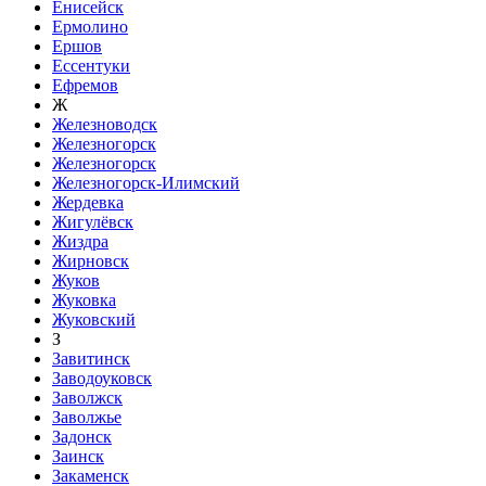
Енисейск
Ермолино
Ершов
Ессентуки
Ефремов
Ж
Железноводск
Железногорск
Железногорск
Железногорск-Илимский
Жердевка
Жигулёвск
Жиздра
Жирновск
Жуков
Жуковка
Жуковский
З
Завитинск
Заводоуковск
Заволжск
Заволжье
Задонск
Заинск
Закаменск