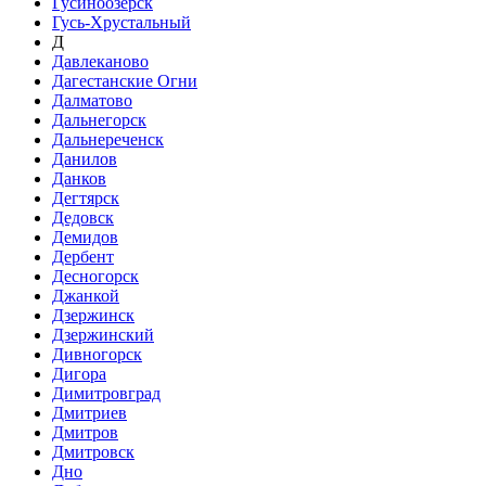
Гусиноозёрск
Гусь-Хрустальный
Д
Давлеканово
Дагестанские Огни
Далматово
Дальнегорск
Дальнереченск
Данилов
Данков
Дегтярск
Дедовск
Демидов
Дербент
Десногорск
Джанкой
Дзержинск
Дзержинский
Дивногорск
Дигора
Димитровград
Дмитриев
Дмитров
Дмитровск
Дно