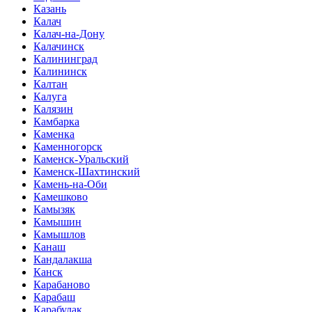
Казань
Калач
Калач-на-Дону
Калачинск
Калининград
Калининск
Калтан
Калуга
Калязин
Камбарка
Каменка
Каменногорск
Каменск-Уральский
Каменск-Шахтинский
Камень-на-Оби
Камешково
Камызяк
Камышин
Камышлов
Канаш
Кандалакша
Канск
Карабаново
Карабаш
Карабулак