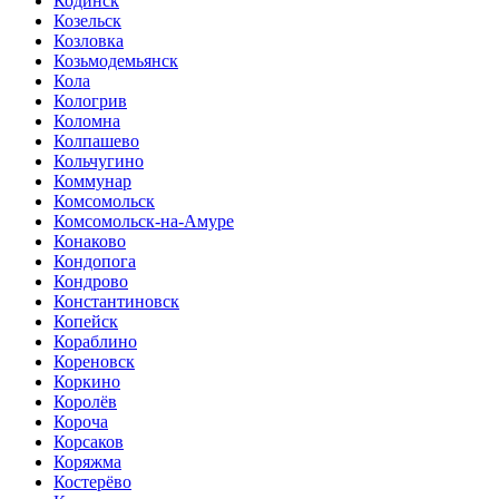
Кодинск
Козельск
Козловка
Козьмодемьянск
Кола
Кологрив
Коломна
Колпашево
Кольчугино
Коммунар
Комсомольск
Комсомольск-на-Амуре
Конаково
Кондопога
Кондрово
Константиновск
Копейск
Кораблино
Кореновск
Коркино
Королёв
Короча
Корсаков
Коряжма
Костерёво