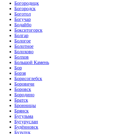
Богородицк
Богородск
Боготол
Богучар
Бодайбо
Бокситогорск
Болгар
Бологое
Болотное
Болохово
Болхов
Большой Камень
Бор
Борзя
Борисоглебск
Боровичи
Боровск
Бородино
Братск
Бронницы
Брянск
Бугульма
Бугуруслан
Будённовск
Бузулук