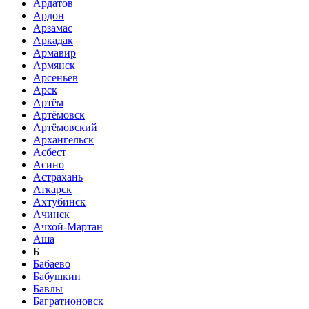
Ардатов
Ардон
Арзамас
Аркадак
Армавир
Армянск
Арсеньев
Арск
Артём
Артёмовск
Артёмовский
Архангельск
Асбест
Асино
Астрахань
Аткарск
Ахтубинск
Ачинск
Ачхой-Мартан
Аша
Б
Бабаево
Бабушкин
Бавлы
Багратионовск