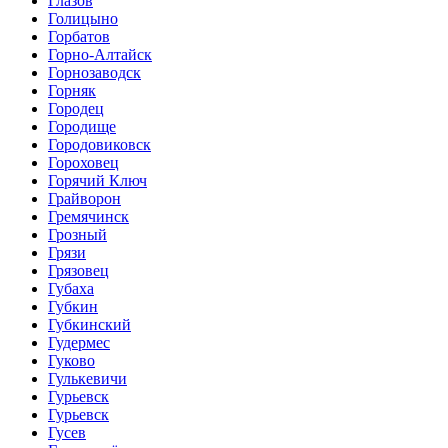
Глазов
Голицыно
Горбатов
Горно-Алтайск
Горнозаводск
Горняк
Городец
Городище
Городовиковск
Гороховец
Горячий Ключ
Грайворон
Гремячинск
Грозный
Грязи
Грязовец
Губаха
Губкин
Губкинский
Гудермес
Гуково
Гулькевичи
Гурьевск
Гурьевск
Гусев