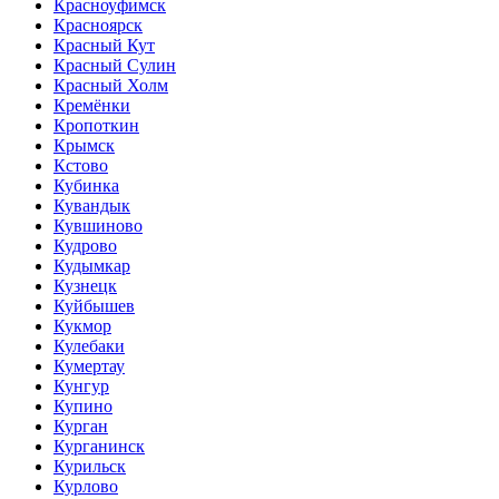
Красноуфимск
Красноярск
Красный Кут
Красный Сулин
Красный Холм
Кремёнки
Кропоткин
Крымск
Кстово
Кубинка
Кувандык
Кувшиново
Кудрово
Кудымкар
Кузнецк
Куйбышев
Кукмор
Кулебаки
Кумертау
Кунгур
Купино
Курган
Курганинск
Курильск
Курлово