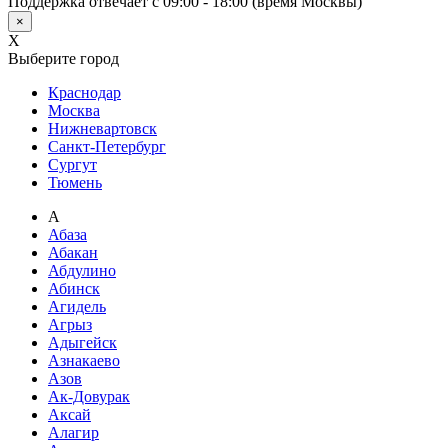
Поддержка отвечает с 09:00 - 18:00 (время Москвы)
×
X
Выберите город
Краснодар
Москва
Нижневартовск
Санкт-Петербург
Сургут
Тюмень
А
Абаза
Абакан
Абдулино
Абинск
Агидель
Агрыз
Адыгейск
Азнакаево
Азов
Ак-Довурак
Аксай
Алагир