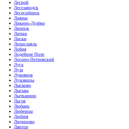
Лесной
Лесозаводск
Лесосибирск
Ливны
Ликино-Дулёво
Липецк
Липки
Лиски
Лихославль
Лобня
Лодейное Поле
Лосино-Петровский
Луга
Луза
Лукоянов
Луховицы
Лысково
Лысьва
Лыткарино
Льгов
Любань
Люберцы
Любим
Людиново
Лянтор