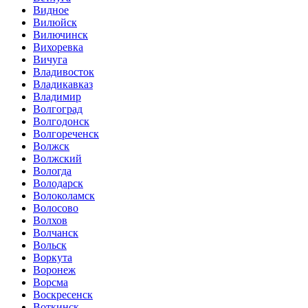
Видное
Вилюйск
Вилючинск
Вихоревка
Вичуга
Владивосток
Владикавказ
Владимир
Волгоград
Волгодонск
Волгореченск
Волжск
Волжский
Вологда
Володарск
Волоколамск
Волосово
Волхов
Волчанск
Вольск
Воркута
Воронеж
Ворсма
Воскресенск
Воткинск