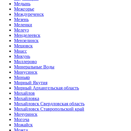
Медынь
Межгорье
Междуреченск
Мезень
Меленки
Мелеуз
Менделеевск
Мензелинск
Мещовск
Миасс
Микунь
Миллерово
Минеральные Воды
Минусинск
Миньяр
Мирный Якутия
Мирный Архангельская область
Михайлов
Михайловка
Михайловск Свердловская область
Михайловск Ставропольский край
Мичуринск
Могоча
Можайск
Можга