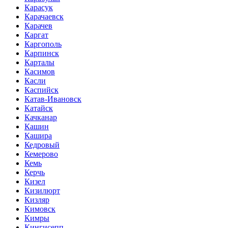
Карасук
Карачаевск
Карачев
Каргат
Каргополь
Карпинск
Карталы
Касимов
Касли
Каспийск
Катав-Ивановск
Катайск
Качканар
Кашин
Кашира
Кедровый
Кемерово
Кемь
Керчь
Кизел
Кизилюрт
Кизляр
Кимовск
Кимры
Кингисепп