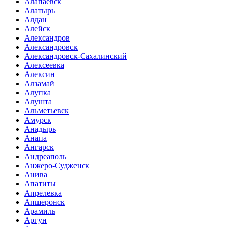
Алапаевск
Алатырь
Алдан
Алейск
Александров
Александровск
Александровск-Сахалинский
Алексеевка
Алексин
Алзамай
Алупка
Алушта
Альметьевск
Амурск
Анадырь
Анапа
Ангарск
Андреаполь
Анжеро-Судженск
Анива
Апатиты
Апрелевка
Апшеронск
Арамиль
Аргун