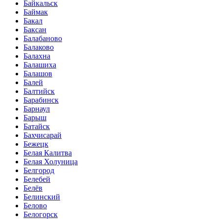
Байкальск
Баймак
Бакал
Баксан
Балабаново
Балаково
Балахна
Балашиха
Балашов
Балей
Балтийск
Барабинск
Барнаул
Барыш
Батайск
Бахчисарай
Бежецк
Белая Калитва
Белая Холуница
Белгород
Белебей
Белёв
Белинский
Белово
Белогорск