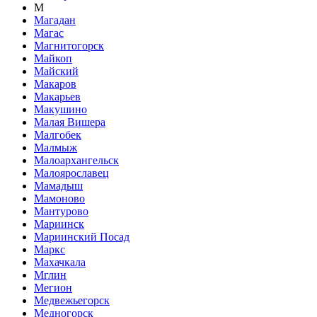
М
Магадан
Магас
Магнитогорск
Майкоп
Майский
Макаров
Макарьев
Макушино
Малая Вишера
Малгобек
Малмыж
Малоархангельск
Малоярославец
Мамадыш
Мамоново
Мантурово
Мариинск
Мариинский Посад
Маркс
Махачкала
Мглин
Мегион
Медвежьегорск
Медногорск