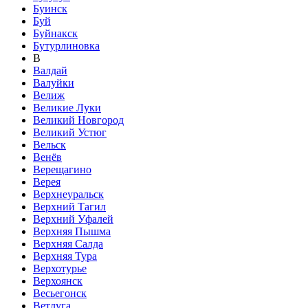
Буинск
Буй
Буйнакск
Бутурлиновка
В
Валдай
Валуйки
Велиж
Великие Луки
Великий Новгород
Великий Устюг
Вельск
Венёв
Верещагино
Верея
Верхнеуральск
Верхний Тагил
Верхний Уфалей
Верхняя Пышма
Верхняя Салда
Верхняя Тура
Верхотурье
Верхоянск
Весьегонск
Ветлуга