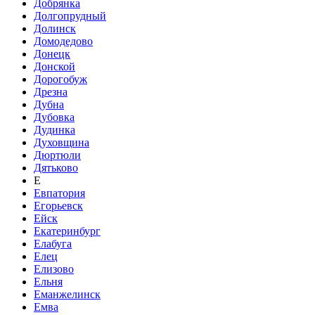
Добрянка
Долгопрудный
Долинск
Домодедово
Донецк
Донской
Дорогобуж
Дрезна
Дубна
Дубовка
Дудинка
Духовщина
Дюртюли
Дятьково
Е
Евпатория
Егорьевск
Ейск
Екатеринбург
Елабуга
Елец
Елизово
Ельня
Еманжелинск
Емва