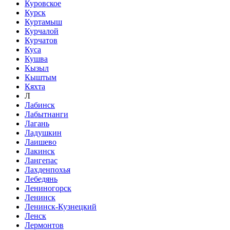
Куровское
Курск
Куртамыш
Курчалой
Курчатов
Куса
Кушва
Кызыл
Кыштым
Кяхта
Л
Лабинск
Лабытнанги
Лагань
Ладушкин
Лаишево
Лакинск
Лангепас
Лахденпохья
Лебедянь
Лениногорск
Ленинск
Ленинск-Кузнецкий
Ленск
Лермонтов