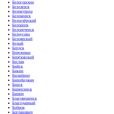
Белогорскне
Белозерск
Белокуриха
Беломорск
Белоозёрский
Белорецк
Белореченск
Белоусово
Белоярский
Белый
Бердск
Березники
Берёзовский
Беслан
Бийск
Бикин
Билибино
Биробиджан
Бирск
Бирюсинск
Бирюч
Благовещенск
Благодарный
Бобров
Богданович