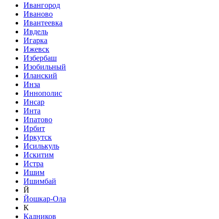
Ивангород
Иваново
Ивантеевка
Ивдель
Игарка
Ижевск
Избербаш
Изобильный
Иланский
Инза
Иннополис
Инсар
Инта
Ипатово
Ирбит
Иркутск
Исилькуль
Искитим
Истра
Ишим
Ишимбай
Й
Йошкар-Ола
К
Кадников