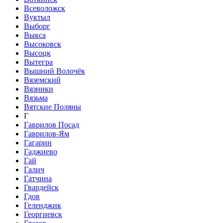
Всеволожск
Вуктыл
Выборг
Выкса
Высоковск
Высоцк
Вытегра
Вышний Волочёк
Вяземский
Вязники
Вязьма
Вятские Поляны
Г
Гаврилов Посад
Гаврилов-Ям
Гагарин
Гаджиево
Гай
Галич
Гатчина
Гвардейск
Гдов
Геленджик
Георгиевск