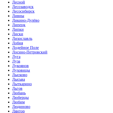
Лесной
Лесозаводск
Лесосибирск
Ливны
Ликино-Дулёво
Липецк
Липки
Лиски
Лихославль
Лобня
Лодейное Поле
Лосино-Петровский
Луга
Луза
Лукоянов
Луховицы
Лысково
Лысьва
Лыткарино
Льгов
Любань
Люберцы
Любим
Людиново
Лянтор