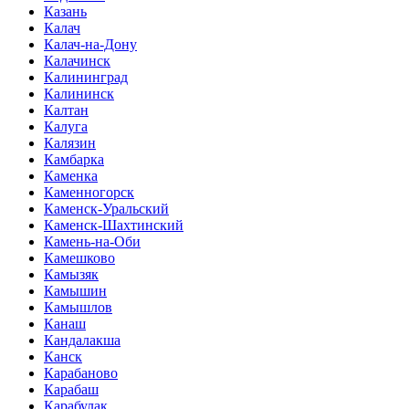
Казань
Калач
Калач-на-Дону
Калачинск
Калининград
Калининск
Калтан
Калуга
Калязин
Камбарка
Каменка
Каменногорск
Каменск-Уральский
Каменск-Шахтинский
Камень-на-Оби
Камешково
Камызяк
Камышин
Камышлов
Канаш
Кандалакша
Канск
Карабаново
Карабаш
Карабулак