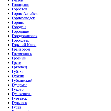
Глазов
Голицыно
Горбатов
Горно-Алтайск
Горнозаводск
Горняк
Городец
Городище
Городовиковск
Гороховец
Горячий Ключ
Грайворон
Гремячинск
Грозный
Грязи
Грязовец
Губаха
Губкин
Губкинский
Гудермес
Гуково
Гулькевичи
Гурьевск
Гурьевск
Гусев