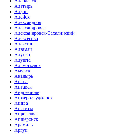
Алапаевск
Алатырь
Алдан
Алейск
Александров
Александровск
Александровск-Сахалинский
Алексеевка
Алексин
Алзамай
Алупка
Алушта
Альметьевск
Амурск
Анадырь
Анапа
Ангарск
Андреаполь
Анжеро-Судженск
Анива
Апатиты
Апрелевка
Апшеронск
Арамиль
Аргун