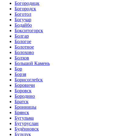
Богородицк
Богородск
Боготол
Богучар
Бодайбо
Бокситогорск
Болгар
Бологое
Болотное
Болохово
Болхов
Большой Камень
Бор
Борзя
Борисоглебск
Боровичи
Боровск
Бородино
Братск
Бронницы
Брянск
Бугульма
Бугуруслан
Будённовск
Бузулук