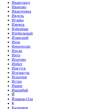
Ивангород
Иваново
Ивантеевка
Ивдель
Игарка
Ижевск
Избербаш
Изобильный
Иланский
Инза
Иннополис
Инсар
Инта
Ипатово
Ирбит
Иркутск
Исилькуль
Искитим
Истра
Ишим
Ишимбай
Й
Йошкар-Ола
К
Кадников