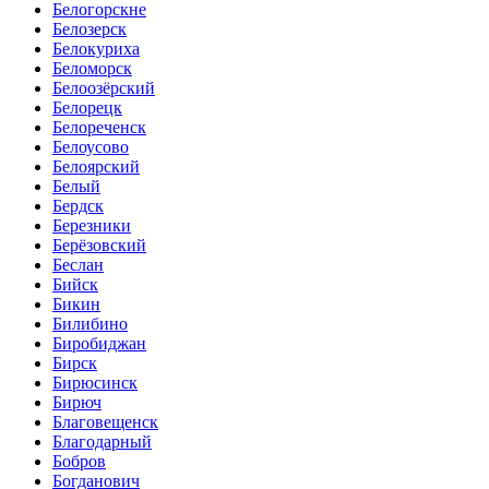
Белогорскне
Белозерск
Белокуриха
Беломорск
Белоозёрский
Белорецк
Белореченск
Белоусово
Белоярский
Белый
Бердск
Березники
Берёзовский
Беслан
Бийск
Бикин
Билибино
Биробиджан
Бирск
Бирюсинск
Бирюч
Благовещенск
Благодарный
Бобров
Богданович