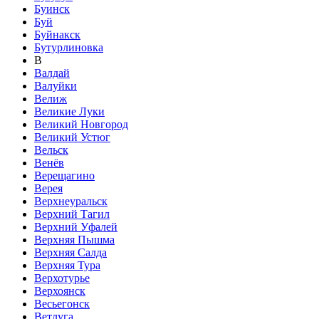
Буинск
Буй
Буйнакск
Бутурлиновка
В
Валдай
Валуйки
Велиж
Великие Луки
Великий Новгород
Великий Устюг
Вельск
Венёв
Верещагино
Верея
Верхнеуральск
Верхний Тагил
Верхний Уфалей
Верхняя Пышма
Верхняя Салда
Верхняя Тура
Верхотурье
Верхоянск
Весьегонск
Ветлуга