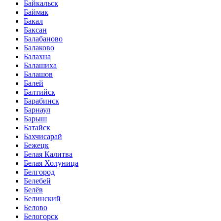
Байкальск
Баймак
Бакал
Баксан
Балабаново
Балаково
Балахна
Балашиха
Балашов
Балей
Балтийск
Барабинск
Барнаул
Барыш
Батайск
Бахчисарай
Бежецк
Белая Калитва
Белая Холуница
Белгород
Белебей
Белёв
Белинский
Белово
Белогорск