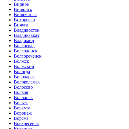
Видное
Вилюйск
Вилючинск
Вихоревка
Вичуга
Владивосток
Владикавказ
Владимир
Волгоград
Волгодонск
Волгореченск
Волжск
Волжский
Вологда
Володарск
Волоколамск
Волосово
Волхов
Волчанск
Вольск
Воркута
Воронеж
Ворсма
Воскресенск
Воткинск