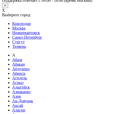
Поддержка отвечает с 09:00 - 18:00 (время Москвы)
×
X
Выберите город
Краснодар
Москва
Нижневартовск
Санкт-Петербург
Сургут
Тюмень
А
Абаза
Абакан
Абдулино
Абинск
Агидель
Агрыз
Адыгейск
Азнакаево
Азов
Ак-Довурак
Аксай
Алагир