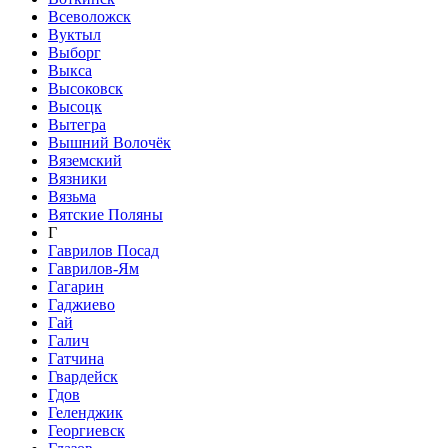
Всеволожск
Вуктыл
Выборг
Выкса
Высоковск
Высоцк
Вытегра
Вышний Волочёк
Вяземский
Вязники
Вязьма
Вятские Поляны
Г
Гаврилов Посад
Гаврилов-Ям
Гагарин
Гаджиево
Гай
Галич
Гатчина
Гвардейск
Гдов
Геленджик
Георгиевск