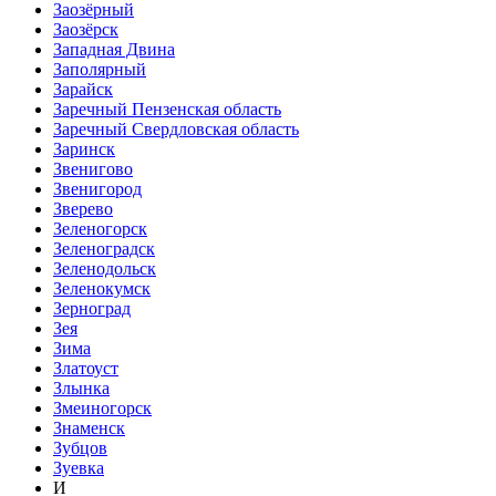
Заозёрный
Заозёрск
Западная Двина
Заполярный
Зарайск
Заречный Пензенская область
Заречный Свердловская область
Заринск
Звенигово
Звенигород
Зверево
Зеленогорск
Зеленоградск
Зеленодольск
Зеленокумск
Зерноград
Зея
Зима
Златоуст
Злынка
Змеиногорск
Знаменск
Зубцов
Зуевка
И