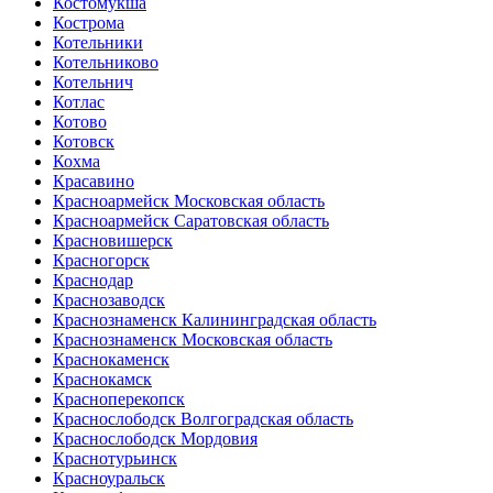
Костомукша
Кострома
Котельники
Котельниково
Котельнич
Котлас
Котово
Котовск
Кохма
Красавино
Красноармейск Московская область
Красноармейск Саратовская область
Красновишерск
Красногорск
Краснодар
Краснозаводск
Краснознаменск Калининградская область
Краснознаменск Московская область
Краснокаменск
Краснокамск
Красноперекопск
Краснослободск Волгоградская область
Краснослободск Мордовия
Краснотурьинск
Красноуральск