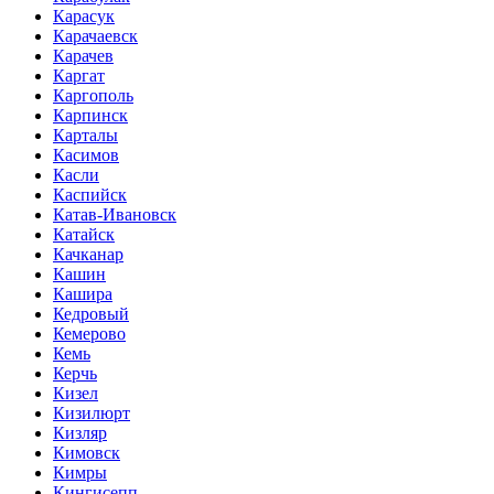
Карасук
Карачаевск
Карачев
Каргат
Каргополь
Карпинск
Карталы
Касимов
Касли
Каспийск
Катав-Ивановск
Катайск
Качканар
Кашин
Кашира
Кедровый
Кемерово
Кемь
Керчь
Кизел
Кизилюрт
Кизляр
Кимовск
Кимры
Кингисепп