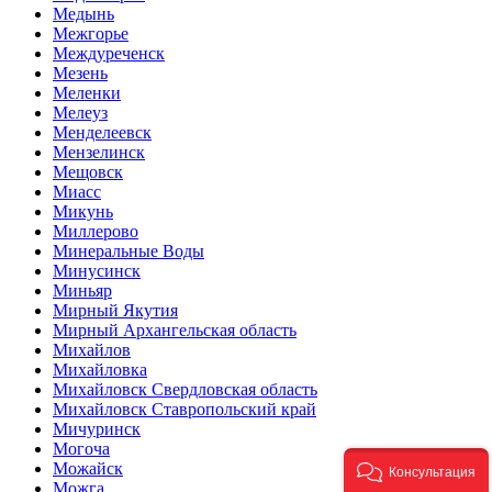
Медынь
Межгорье
Междуреченск
Мезень
Меленки
Мелеуз
Менделеевск
Мензелинск
Мещовск
Миасс
Микунь
Миллерово
Минеральные Воды
Минусинск
Миньяр
Мирный Якутия
Мирный Архангельская область
Михайлов
Михайловка
Михайловск Свердловская область
Михайловск Ставропольский край
Мичуринск
Могоча
Можайск
Консультация
Можга