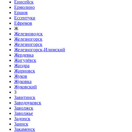
Енисейск
Ермолино
Ершов
Ессентуки
Ефремов
Ж
Железноводск
Железногорск
Железногорск
Железногорск-Илимский
Жердевка
Жигулёвск
Жиздра
Жирновск
Жуков
Жуковка
Жуковский
З
Завитинск
Заводоуковск
Заволжск
Заволжье
Задонск
Заинск
Закаменск