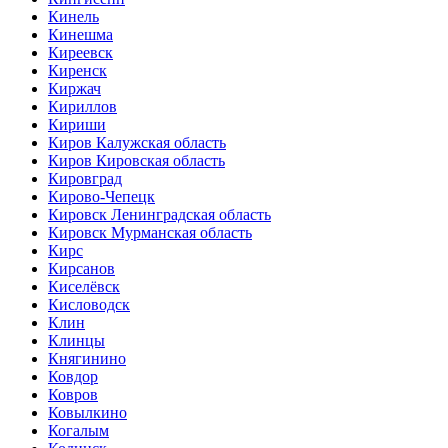
Кинель
Кинешма
Киреевск
Киренск
Киржач
Кириллов
Кириши
Киров Калужская область
Киров Кировская область
Кировград
Кирово-Чепецк
Кировск Ленинградская область
Кировск Мурманская область
Кирс
Кирсанов
Киселёвск
Кисловодск
Клин
Клинцы
Княгинино
Ковдор
Ковров
Ковылкино
Когалым