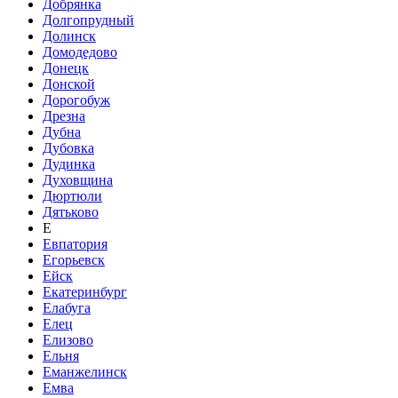
Добрянка
Долгопрудный
Долинск
Домодедово
Донецк
Донской
Дорогобуж
Дрезна
Дубна
Дубовка
Дудинка
Духовщина
Дюртюли
Дятьково
Е
Евпатория
Егорьевск
Ейск
Екатеринбург
Елабуга
Елец
Елизово
Ельня
Еманжелинск
Емва