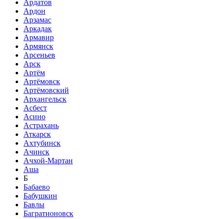
Ардатов
Ардон
Арзамас
Аркадак
Армавир
Армянск
Арсеньев
Арск
Артём
Артёмовск
Артёмовский
Архангельск
Асбест
Асино
Астрахань
Аткарск
Ахтубинск
Ачинск
Ачхой-Мартан
Аша
Б
Бабаево
Бабушкин
Бавлы
Багратионовск