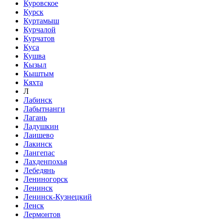
Куровское
Курск
Куртамыш
Курчалой
Курчатов
Куса
Кушва
Кызыл
Кыштым
Кяхта
Л
Лабинск
Лабытнанги
Лагань
Ладушкин
Лаишево
Лакинск
Лангепас
Лахденпохья
Лебедянь
Лениногорск
Ленинск
Ленинск-Кузнецкий
Ленск
Лермонтов