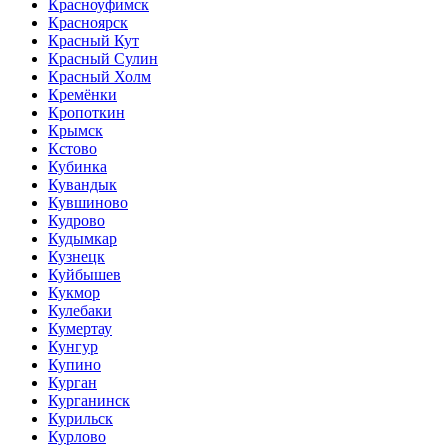
Красноуфимск
Красноярск
Красный Кут
Красный Сулин
Красный Холм
Кремёнки
Кропоткин
Крымск
Кстово
Кубинка
Кувандык
Кувшиново
Кудрово
Кудымкар
Кузнецк
Куйбышев
Кукмор
Кулебаки
Кумертау
Кунгур
Купино
Курган
Курганинск
Курильск
Курлово