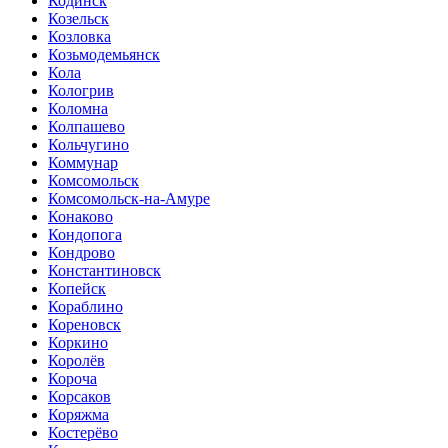
Кодинск
Козельск
Козловка
Козьмодемьянск
Кола
Кологрив
Коломна
Колпашево
Кольчугино
Коммунар
Комсомольск
Комсомольск-на-Амуре
Конаково
Кондопога
Кондрово
Константиновск
Копейск
Кораблино
Кореновск
Коркино
Королёв
Короча
Корсаков
Коряжма
Костерёво