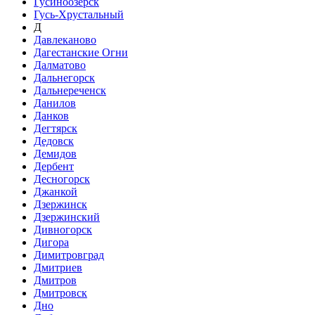
Гусиноозёрск
Гусь-Хрустальный
Д
Давлеканово
Дагестанские Огни
Далматово
Дальнегорск
Дальнереченск
Данилов
Данков
Дегтярск
Дедовск
Демидов
Дербент
Десногорск
Джанкой
Дзержинск
Дзержинский
Дивногорск
Дигора
Димитровград
Дмитриев
Дмитров
Дмитровск
Дно