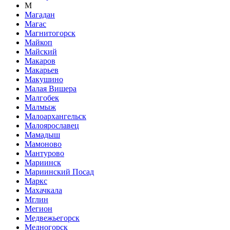
М
Магадан
Магас
Магнитогорск
Майкоп
Майский
Макаров
Макарьев
Макушино
Малая Вишера
Малгобек
Малмыж
Малоархангельск
Малоярославец
Мамадыш
Мамоново
Мантурово
Мариинск
Мариинский Посад
Маркс
Махачкала
Мглин
Мегион
Медвежьегорск
Медногорск