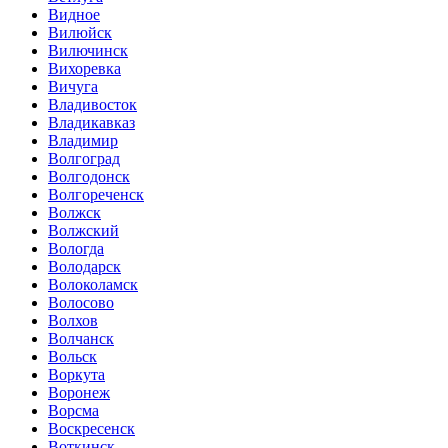
Видное
Вилюйск
Вилючинск
Вихоревка
Вичуга
Владивосток
Владикавказ
Владимир
Волгоград
Волгодонск
Волгореченск
Волжск
Волжский
Вологда
Володарск
Волоколамск
Волосово
Волхов
Волчанск
Вольск
Воркута
Воронеж
Ворсма
Воскресенск
Воткинск