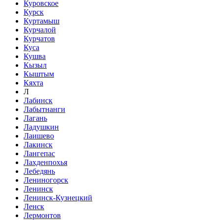
Куровское
Курск
Куртамыш
Курчалой
Курчатов
Куса
Кушва
Кызыл
Кыштым
Кяхта
Л
Лабинск
Лабытнанги
Лагань
Ладушкин
Лаишево
Лакинск
Лангепас
Лахденпохья
Лебедянь
Лениногорск
Ленинск
Ленинск-Кузнецкий
Ленск
Лермонтов