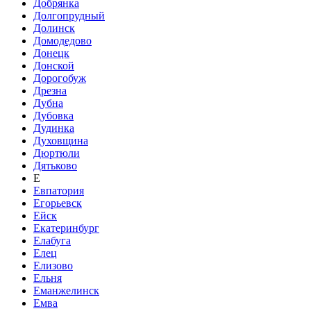
Добрянка
Долгопрудный
Долинск
Домодедово
Донецк
Донской
Дорогобуж
Дрезна
Дубна
Дубовка
Дудинка
Духовщина
Дюртюли
Дятьково
Е
Евпатория
Егорьевск
Ейск
Екатеринбург
Елабуга
Елец
Елизово
Ельня
Еманжелинск
Емва