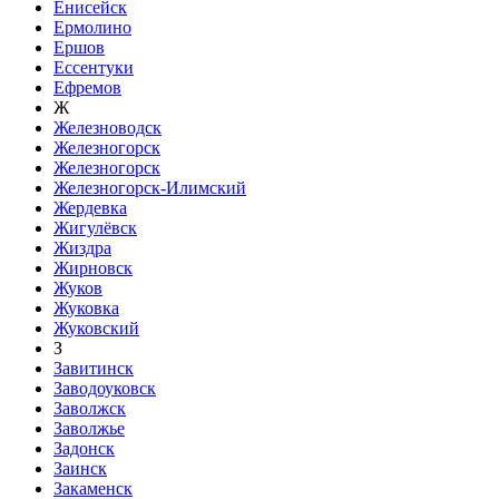
Енисейск
Ермолино
Ершов
Ессентуки
Ефремов
Ж
Железноводск
Железногорск
Железногорск
Железногорск-Илимский
Жердевка
Жигулёвск
Жиздра
Жирновск
Жуков
Жуковка
Жуковский
З
Завитинск
Заводоуковск
Заволжск
Заволжье
Задонск
Заинск
Закаменск