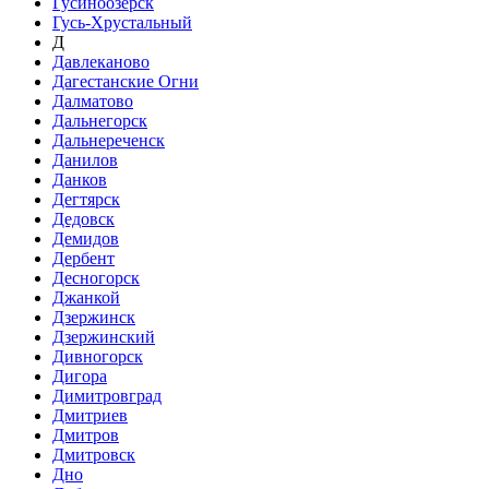
Гусиноозёрск
Гусь-Хрустальный
Д
Давлеканово
Дагестанские Огни
Далматово
Дальнегорск
Дальнереченск
Данилов
Данков
Дегтярск
Дедовск
Демидов
Дербент
Десногорск
Джанкой
Дзержинск
Дзержинский
Дивногорск
Дигора
Димитровград
Дмитриев
Дмитров
Дмитровск
Дно