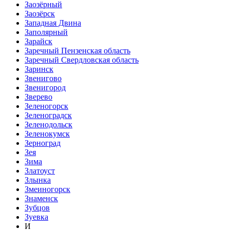
Заозёрный
Заозёрск
Западная Двина
Заполярный
Зарайск
Заречный Пензенская область
Заречный Свердловская область
Заринск
Звенигово
Звенигород
Зверево
Зеленогорск
Зеленоградск
Зеленодольск
Зеленокумск
Зерноград
Зея
Зима
Златоуст
Злынка
Змеиногорск
Знаменск
Зубцов
Зуевка
И