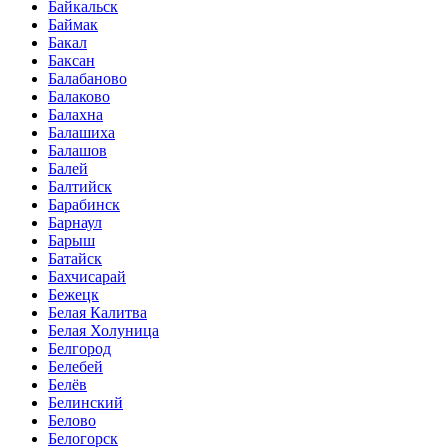
Байкальск
Баймак
Бакал
Баксан
Балабаново
Балаково
Балахна
Балашиха
Балашов
Балей
Балтийск
Барабинск
Барнаул
Барыш
Батайск
Бахчисарай
Бежецк
Белая Калитва
Белая Холуница
Белгород
Белебей
Белёв
Белинский
Белово
Белогорск