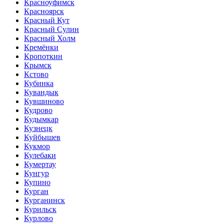
Красноуфимск
Красноярск
Красный Кут
Красный Сулин
Красный Холм
Кремёнки
Кропоткин
Крымск
Кстово
Кубинка
Кувандык
Кувшиново
Кудрово
Кудымкар
Кузнецк
Куйбышев
Кукмор
Кулебаки
Кумертау
Кунгур
Купино
Курган
Курганинск
Курильск
Курлово