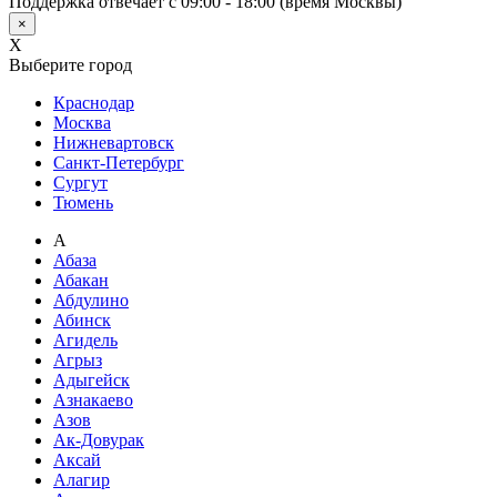
Поддержка отвечает с 09:00 - 18:00 (время Москвы)
×
X
Выберите город
Краснодар
Москва
Нижневартовск
Санкт-Петербург
Сургут
Тюмень
А
Абаза
Абакан
Абдулино
Абинск
Агидель
Агрыз
Адыгейск
Азнакаево
Азов
Ак-Довурак
Аксай
Алагир