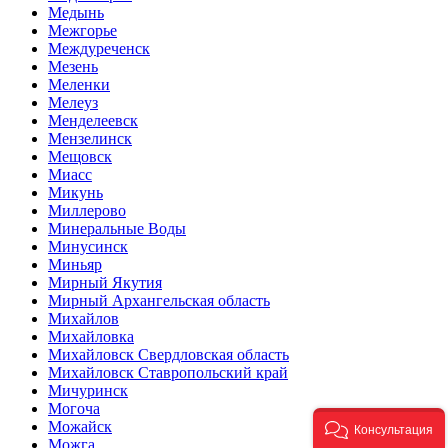
Медынь
Межгорье
Междуреченск
Мезень
Меленки
Мелеуз
Менделеевск
Мензелинск
Мещовск
Миасс
Микунь
Миллерово
Минеральные Воды
Минусинск
Миньяр
Мирный Якутия
Мирный Архангельская область
Михайлов
Михайловка
Михайловск Свердловская область
Михайловск Ставропольский край
Мичуринск
Могоча
Можайск
Консультация
Можга