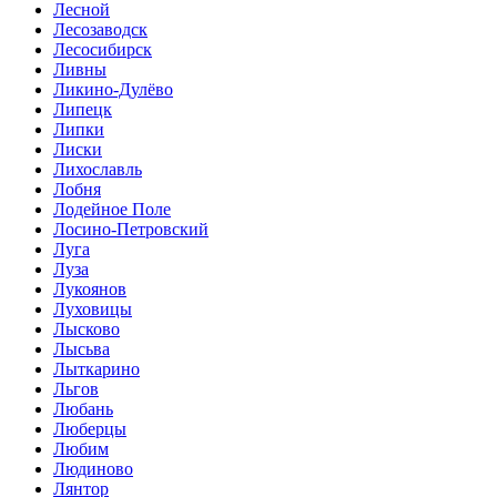
Лесной
Лесозаводск
Лесосибирск
Ливны
Ликино-Дулёво
Липецк
Липки
Лиски
Лихославль
Лобня
Лодейное Поле
Лосино-Петровский
Луга
Луза
Лукоянов
Луховицы
Лысково
Лысьва
Лыткарино
Льгов
Любань
Люберцы
Любим
Людиново
Лянтор