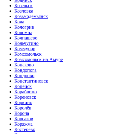
Кодинск
Козельск
Козловка
Козьмодемьянск
Кола
Кологрив
Коломна
Колпашево
Кольчугино
Коммунар
Комсомольск
Комсомольск-на-Амуре
Конаково
Кондопога
Кондрово
Константиновск
Копейск
Кораблино
Кореновск
Коркино
Королёв
Короча
Корсаков
Коряжма
Костерёво