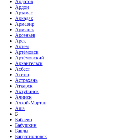
Ардатов
Ардон
Арзамас
Аркадак
Армавир
Армянск
Арсеньев
Арск
Артём
Артёмовск
Артёмовский
Архангельск
Асбест
Асино
Астрахань
Аткарск
Ахтубинск
Ачинск
Ачхой-Мартан
Аша
Б
Бабаево
Бабушкин
Бавлы
Багратионовск