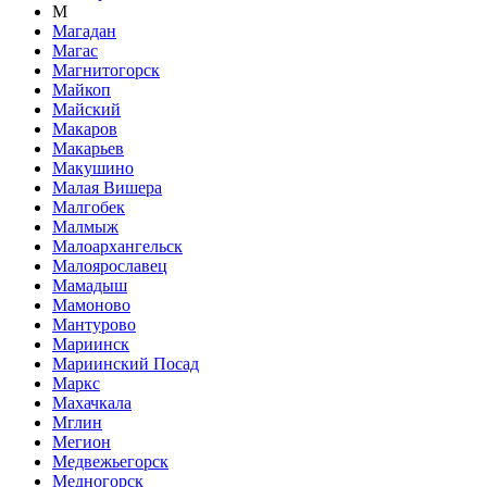
М
Магадан
Магас
Магнитогорск
Майкоп
Майский
Макаров
Макарьев
Макушино
Малая Вишера
Малгобек
Малмыж
Малоархангельск
Малоярославец
Мамадыш
Мамоново
Мантурово
Мариинск
Мариинский Посад
Маркс
Махачкала
Мглин
Мегион
Медвежьегорск
Медногорск