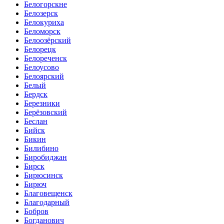
Белогорскне
Белозерск
Белокуриха
Беломорск
Белоозёрский
Белорецк
Белореченск
Белоусово
Белоярский
Белый
Бердск
Березники
Берёзовский
Беслан
Бийск
Бикин
Билибино
Биробиджан
Бирск
Бирюсинск
Бирюч
Благовещенск
Благодарный
Бобров
Богданович