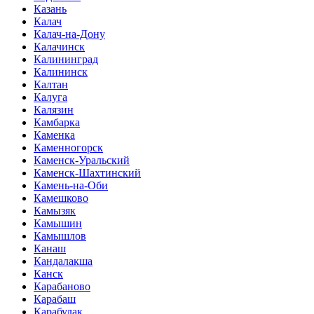
Казань
Калач
Калач-на-Дону
Калачинск
Калининград
Калининск
Калтан
Калуга
Калязин
Камбарка
Каменка
Каменногорск
Каменск-Уральский
Каменск-Шахтинский
Камень-на-Оби
Камешково
Камызяк
Камышин
Камышлов
Канаш
Кандалакша
Канск
Карабаново
Карабаш
Карабулак