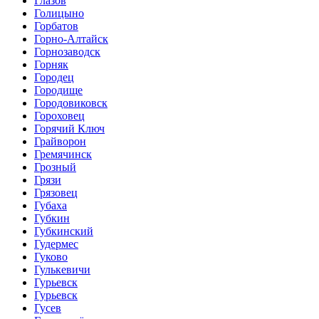
Глазов
Голицыно
Горбатов
Горно-Алтайск
Горнозаводск
Горняк
Городец
Городище
Городовиковск
Гороховец
Горячий Ключ
Грайворон
Гремячинск
Грозный
Грязи
Грязовец
Губаха
Губкин
Губкинский
Гудермес
Гуково
Гулькевичи
Гурьевск
Гурьевск
Гусев