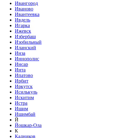
Ивангород
Иваново
Ивантеевка
Ивдель
Игарка
Ижевск
Избербаш
Изобильный
Иланский
Инза
Иннополис
Инсар
Инта
Ипатово
Ирбит
Иркутск
Исилькуль
Искитим
Истра
Ишим
Ишимбай
Й
Йошкар-Ола
К
Кадников