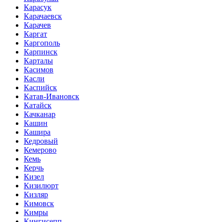
Карасук
Карачаевск
Карачев
Каргат
Каргополь
Карпинск
Карталы
Касимов
Касли
Каспийск
Катав-Ивановск
Катайск
Качканар
Кашин
Кашира
Кедровый
Кемерово
Кемь
Керчь
Кизел
Кизилюрт
Кизляр
Кимовск
Кимры
Кингисепп