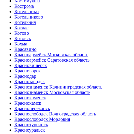
Костомукша
Кострома
Котельники
Котельниково
Котельнич
Котлас
Котово
Котовск
Кохма
Красавино
Красноармейск Московская область
Красноармейск Саратовская область
Красновишерск
Красногорск
Краснодар
Краснозаводск
Краснознаменск Калининградская область
Краснознаменск Московская область
Краснокаменск
Краснокамск
Красноперекопск
Краснослободск Волгоградская область
Краснослободск Мордовия
Краснотурьинск
Красноуральск