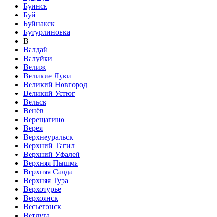
Буинск
Буй
Буйнакск
Бутурлиновка
В
Валдай
Валуйки
Велиж
Великие Луки
Великий Новгород
Великий Устюг
Вельск
Венёв
Верещагино
Верея
Верхнеуральск
Верхний Тагил
Верхний Уфалей
Верхняя Пышма
Верхняя Салда
Верхняя Тура
Верхотурье
Верхоянск
Весьегонск
Ветлуга