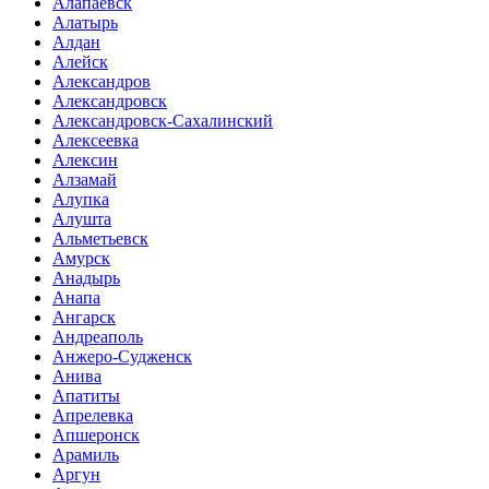
Алапаевск
Алатырь
Алдан
Алейск
Александров
Александровск
Александровск-Сахалинский
Алексеевка
Алексин
Алзамай
Алупка
Алушта
Альметьевск
Амурск
Анадырь
Анапа
Ангарск
Андреаполь
Анжеро-Судженск
Анива
Апатиты
Апрелевка
Апшеронск
Арамиль
Аргун