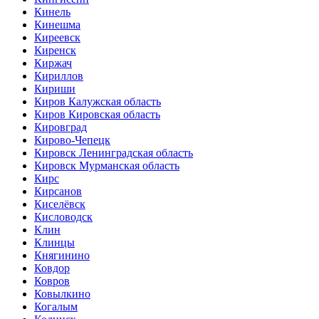
Кинель
Кинешма
Киреевск
Киренск
Киржач
Кириллов
Кириши
Киров Калужская область
Киров Кировская область
Кировград
Кирово-Чепецк
Кировск Ленинградская область
Кировск Мурманская область
Кирс
Кирсанов
Киселёвск
Кисловодск
Клин
Клинцы
Княгинино
Ковдор
Ковров
Ковылкино
Когалым