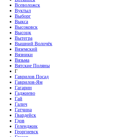
Всеволожск
Вуктыл
Выборг
Выкса
Высоковск
Высоцк
Вытегра
Вышний Волочёк
Вяземский
Вязники
Вязьма
Вятские Поляны
Г
Гаврилов Посад
Гаврилов-Ям
Гагарин
Гаджиево
Гай
Галич
Гатчина
Гвардейск
Гдов
Геленджик
Георгиевск