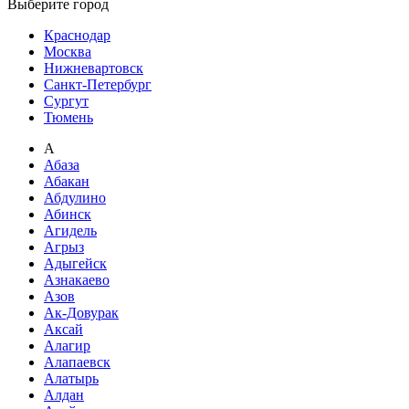
Выберите город
Краснодар
Москва
Нижневартовск
Санкт-Петербург
Сургут
Тюмень
А
Абаза
Абакан
Абдулино
Абинск
Агидель
Агрыз
Адыгейск
Азнакаево
Азов
Ак-Довурак
Аксай
Алагир
Алапаевск
Алатырь
Алдан