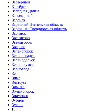
Заозёрный
Заозёрск
Западная Двина
Заполярный
Зарайск
Заречный Пензенская область
Заречный Свердловская область
Заринск
Звенигово
Звенигород
Зверево
Зеленогорск
Зеленоградск
Зеленодольск
Зеленокумск
Зерноград
Зея
Зима
Златоуст
Злынка
Змеиногорск
Знаменск
Зубцов
Зуевка
И