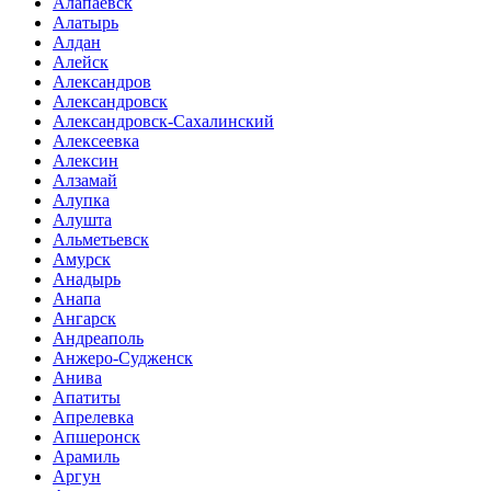
Алапаевск
Алатырь
Алдан
Алейск
Александров
Александровск
Александровск-Сахалинский
Алексеевка
Алексин
Алзамай
Алупка
Алушта
Альметьевск
Амурск
Анадырь
Анапа
Ангарск
Андреаполь
Анжеро-Судженск
Анива
Апатиты
Апрелевка
Апшеронск
Арамиль
Аргун