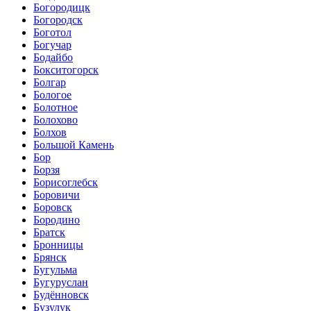
Богородицк
Богородск
Боготол
Богучар
Бодайбо
Бокситогорск
Болгар
Бологое
Болотное
Болохово
Болхов
Большой Камень
Бор
Борзя
Борисоглебск
Боровичи
Боровск
Бородино
Братск
Бронницы
Брянск
Бугульма
Бугуруслан
Будённовск
Бузулук