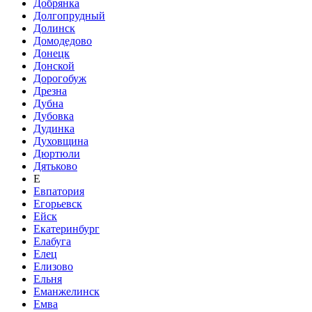
Добрянка
Долгопрудный
Долинск
Домодедово
Донецк
Донской
Дорогобуж
Дрезна
Дубна
Дубовка
Дудинка
Духовщина
Дюртюли
Дятьково
Е
Евпатория
Егорьевск
Ейск
Екатеринбург
Елабуга
Елец
Елизово
Ельня
Еманжелинск
Емва