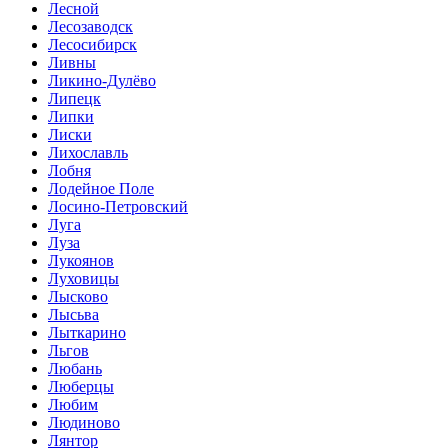
Лесной
Лесозаводск
Лесосибирск
Ливны
Ликино-Дулёво
Липецк
Липки
Лиски
Лихославль
Лобня
Лодейное Поле
Лосино-Петровский
Луга
Луза
Лукоянов
Луховицы
Лысково
Лысьва
Лыткарино
Льгов
Любань
Люберцы
Любим
Людиново
Лянтор