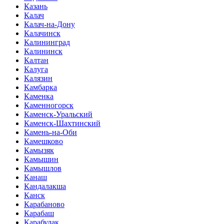
Казань
Калач
Калач-на-Дону
Калачинск
Калининград
Калининск
Калтан
Калуга
Калязин
Камбарка
Каменка
Каменногорск
Каменск-Уральский
Каменск-Шахтинский
Камень-на-Оби
Камешково
Камызяк
Камышин
Камышлов
Канаш
Кандалакша
Канск
Карабаново
Карабаш
Карабулак