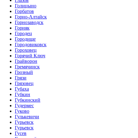
Глазов
Голицыно
Горбатов
Горно-Алтайск
Горнозаводск
Горняк
Городец
Городище
Городовиковск
Гороховец
Горячий Ключ
Грайворон
Гремячинск
Грозный
Грязи
Грязовец
Губаха
Губкин
Губкинский
Гудермес
Гуково
Гулькевичи
Гурьевск
Гурьевск
Гусев