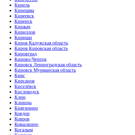
Кинель
Кинешма
Киреевск
Киренск
Киржач
Кириллов
Кириши
Киров Калужская область
Киров Кировская область
Кировград
Кирово-Чепецк
Кировск Ленинградская область
Кировск Мурманская область
Кирс
Кирсанов
Киселёвск
Кисловодск
Клин
Клинцы
Княгинино
Ковдор
Ковров
Ковылкино
Когалым