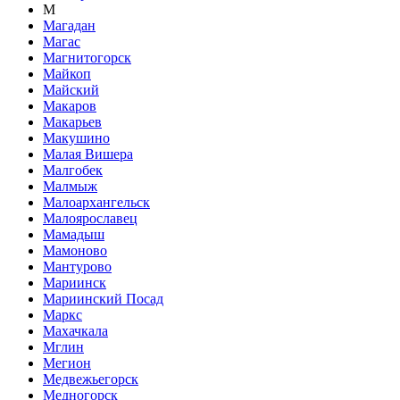
М
Магадан
Магас
Магнитогорск
Майкоп
Майский
Макаров
Макарьев
Макушино
Малая Вишера
Малгобек
Малмыж
Малоархангельск
Малоярославец
Мамадыш
Мамоново
Мантурово
Мариинск
Мариинский Посад
Маркс
Махачкала
Мглин
Мегион
Медвежьегорск
Медногорск