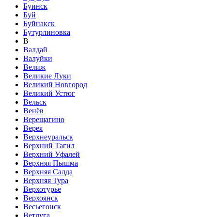
Буинск
Буй
Буйнакск
Бутурлиновка
В
Валдай
Валуйки
Велиж
Великие Луки
Великий Новгород
Великий Устюг
Вельск
Венёв
Верещагино
Верея
Верхнеуральск
Верхний Тагил
Верхний Уфалей
Верхняя Пышма
Верхняя Салда
Верхняя Тура
Верхотурье
Верхоянск
Весьегонск
Ветлуга