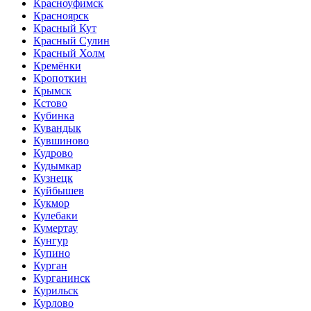
Красноуфимск
Красноярск
Красный Кут
Красный Сулин
Красный Холм
Кремёнки
Кропоткин
Крымск
Кстово
Кубинка
Кувандык
Кувшиново
Кудрово
Кудымкар
Кузнецк
Куйбышев
Кукмор
Кулебаки
Кумертау
Кунгур
Купино
Курган
Курганинск
Курильск
Курлово