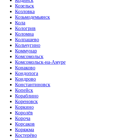
Кодинск
Козельск
Козловка
Козьмодемьянск
Кола
Кологрив
Коломна
Колпашево
Кольчугино
Коммунар
Комсомольск
Комсомольск-на-Амуре
Конаково
Кондопога
Кондрово
Константиновск
Копейск
Кораблино
Кореновск
Коркино
Королёв
Короча
Корсаков
Коряжма
Костерёво