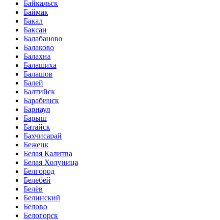
Байкальск
Баймак
Бакал
Баксан
Балабаново
Балаково
Балахна
Балашиха
Балашов
Балей
Балтийск
Барабинск
Барнаул
Барыш
Батайск
Бахчисарай
Бежецк
Белая Калитва
Белая Холуница
Белгород
Белебей
Белёв
Белинский
Белово
Белогорск