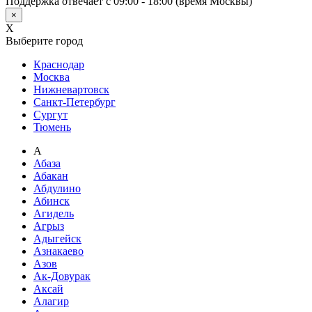
Поддержка отвечает с 09:00 - 18:00 (время Москвы)
×
X
Выберите город
Краснодар
Москва
Нижневартовск
Санкт-Петербург
Сургут
Тюмень
А
Абаза
Абакан
Абдулино
Абинск
Агидель
Агрыз
Адыгейск
Азнакаево
Азов
Ак-Довурак
Аксай
Алагир