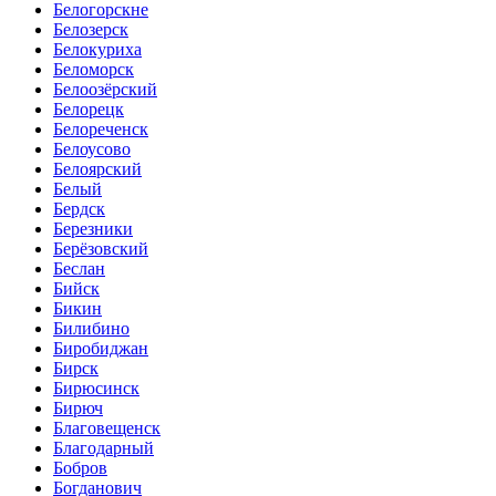
Белогорскне
Белозерск
Белокуриха
Беломорск
Белоозёрский
Белорецк
Белореченск
Белоусово
Белоярский
Белый
Бердск
Березники
Берёзовский
Беслан
Бийск
Бикин
Билибино
Биробиджан
Бирск
Бирюсинск
Бирюч
Благовещенск
Благодарный
Бобров
Богданович