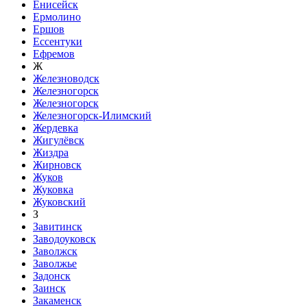
Енисейск
Ермолино
Ершов
Ессентуки
Ефремов
Ж
Железноводск
Железногорск
Железногорск
Железногорск-Илимский
Жердевка
Жигулёвск
Жиздра
Жирновск
Жуков
Жуковка
Жуковский
З
Завитинск
Заводоуковск
Заволжск
Заволжье
Задонск
Заинск
Закаменск