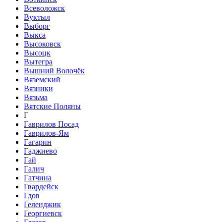
Всеволожск
Вуктыл
Выборг
Выкса
Высоковск
Высоцк
Вытегра
Вышний Волочёк
Вяземский
Вязники
Вязьма
Вятские Поляны
Г
Гаврилов Посад
Гаврилов-Ям
Гагарин
Гаджиево
Гай
Галич
Гатчина
Гвардейск
Гдов
Геленджик
Георгиевск