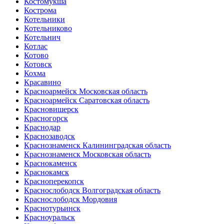
Костомукша
Кострома
Котельники
Котельниково
Котельнич
Котлас
Котово
Котовск
Кохма
Красавино
Красноармейск Московская область
Красноармейск Саратовская область
Красновишерск
Красногорск
Краснодар
Краснозаводск
Краснознаменск Калининградская область
Краснознаменск Московская область
Краснокаменск
Краснокамск
Красноперекопск
Краснослободск Волгоградская область
Краснослободск Мордовия
Краснотурьинск
Красноуральск