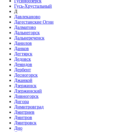
Гусиноозёрск
Гусь-Хрустальный
Д
Давлеканово
Дагестанские Огни
Далматово
Дальнегорск
Дальнереченск
Данилов
Данков
Дегтярск
Дедовск
Демидов
Дербент
Десногорск
Джанкой
Дзержинск
Дзержинский
Дивногорск
Дигора
Димитровград
Дмитриев
Дмитров
Дмитровск
Дно