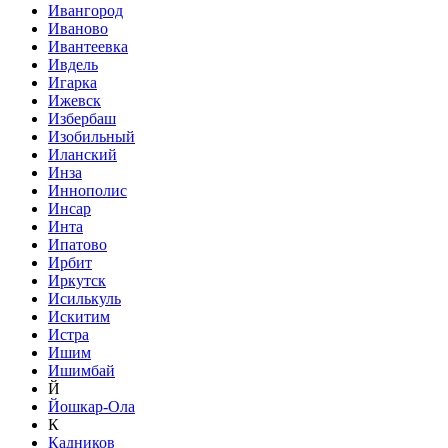
Ивангород
Иваново
Ивантеевка
Ивдель
Игарка
Ижевск
Избербаш
Изобильный
Иланский
Инза
Иннополис
Инсар
Инта
Ипатово
Ирбит
Иркутск
Исилькуль
Искитим
Истра
Ишим
Ишимбай
Й
Йошкар-Ола
К
Кадников