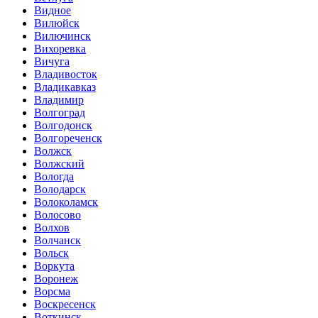
Видное
Вилюйск
Вилючинск
Вихоревка
Вичуга
Владивосток
Владикавказ
Владимир
Волгоград
Волгодонск
Волгореченск
Волжск
Волжский
Вологда
Володарск
Волоколамск
Волосово
Волхов
Волчанск
Вольск
Воркута
Воронеж
Ворсма
Воскресенск
Воткинск