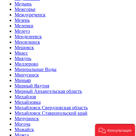
Медынь
Межгорье
Междуреченск
Мезень
Меленки
Мелеуз
Менделеевск
Мензелинск
Мещовск
Миасс
Микунь
Миллерово
Минеральные Воды
Минусинск
Миньяр
Мирный Якутия
Мирный Архангельская область
Михайлов
Михайловка
Михайловск Свердловская область
Михайловск Ставропольский край
Мичуринск
Могоча
Можайск
Консультация
Можга