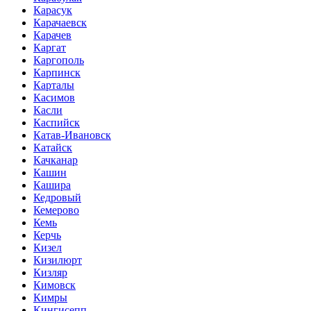
Карасук
Карачаевск
Карачев
Каргат
Каргополь
Карпинск
Карталы
Касимов
Касли
Каспийск
Катав-Ивановск
Катайск
Качканар
Кашин
Кашира
Кедровый
Кемерово
Кемь
Керчь
Кизел
Кизилюрт
Кизляр
Кимовск
Кимры
Кингисепп