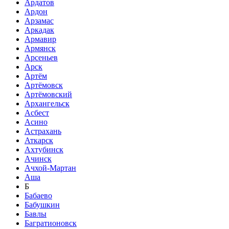
Ардатов
Ардон
Арзамас
Аркадак
Армавир
Армянск
Арсеньев
Арск
Артём
Артёмовск
Артёмовский
Архангельск
Асбест
Асино
Астрахань
Аткарск
Ахтубинск
Ачинск
Ачхой-Мартан
Аша
Б
Бабаево
Бабушкин
Бавлы
Багратионовск