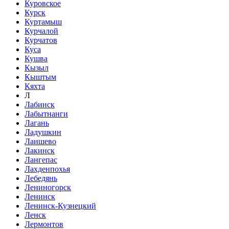
Куровское
Курск
Куртамыш
Курчалой
Курчатов
Куса
Кушва
Кызыл
Кыштым
Кяхта
Л
Лабинск
Лабытнанги
Лагань
Ладушкин
Лаишево
Лакинск
Лангепас
Лахденпохья
Лебедянь
Лениногорск
Ленинск
Ленинск-Кузнецкий
Ленск
Лермонтов