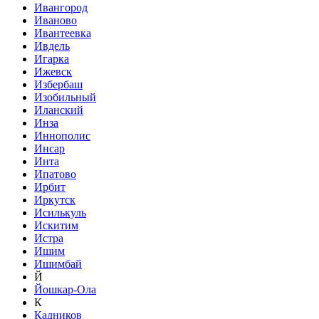
Ивангород
Иваново
Ивантеевка
Ивдель
Игарка
Ижевск
Избербаш
Изобильный
Иланский
Инза
Иннополис
Инсар
Инта
Ипатово
Ирбит
Иркутск
Исилькуль
Искитим
Истра
Ишим
Ишимбай
Й
Йошкар-Ола
К
Кадников