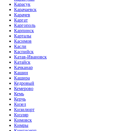
Карасук
Карачаевск
Карачев
Каргат
Каргополь
Карпинск
Карталы
Касимов
Касли
Каспийск
Катав-Ивановск
Катайск
Качканар
Кашин
Кашира
Кедровый
Кемерово
Кемь
Керчь
Кизел
Кизилюрт
Кизляр
Кимовск
Кимры
Кингисепп