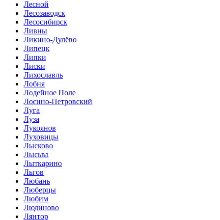
Лесной
Лесозаводск
Лесосибирск
Ливны
Ликино-Дулёво
Липецк
Липки
Лиски
Лихославль
Лобня
Лодейное Поле
Лосино-Петровский
Луга
Луза
Лукоянов
Луховицы
Лысково
Лысьва
Лыткарино
Льгов
Любань
Люберцы
Любим
Людиново
Лянтор