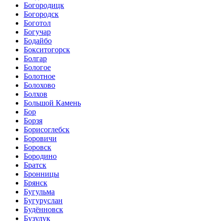
Богородицк
Богородск
Боготол
Богучар
Бодайбо
Бокситогорск
Болгар
Бологое
Болотное
Болохово
Болхов
Большой Камень
Бор
Борзя
Борисоглебск
Боровичи
Боровск
Бородино
Братск
Бронницы
Брянск
Бугульма
Бугуруслан
Будённовск
Бузулук