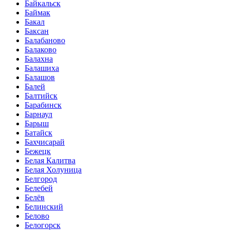
Байкальск
Баймак
Бакал
Баксан
Балабаново
Балаково
Балахна
Балашиха
Балашов
Балей
Балтийск
Барабинск
Барнаул
Барыш
Батайск
Бахчисарай
Бежецк
Белая Калитва
Белая Холуница
Белгород
Белебей
Белёв
Белинский
Белово
Белогорск