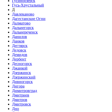
Гусиноозёрск
Гусь-Хрустальный
Д
Давлеканово
Дагестанские Огни
Далматово
Дальнегорск
Дальнереченск
Данилов
Данков
Дегтярск
Дедовск
Демидов
Дербент
Десногорск
Джанкой
Дзержинск
Дзержинский
Дивногорск
Дигора
Димитровград
Дмитриев
Дмитров
Дмитровск
Дно