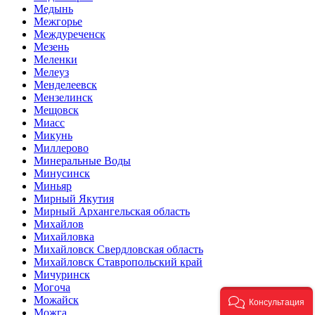
Медынь
Межгорье
Междуреченск
Мезень
Меленки
Мелеуз
Менделеевск
Мензелинск
Мещовск
Миасс
Микунь
Миллерово
Минеральные Воды
Минусинск
Миньяр
Мирный Якутия
Мирный Архангельская область
Михайлов
Михайловка
Михайловск Свердловская область
Михайловск Ставропольский край
Мичуринск
Могоча
Можайск
Консультация
Можга