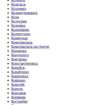
Кодинск
Козельск
Козловка
Козьмодемьянск
Кола
Кологрив
Коломна
Колпашево
Кольчугино
Коммунар
Комсомольск
Комсомольск-на-Амуре
Конаково
Кондопога
Кондрово
Константиновск
Копейск
Кораблино
Кореновск
Коркино
Королёв
Короча
Корсаков
Коряжма
Костерёво