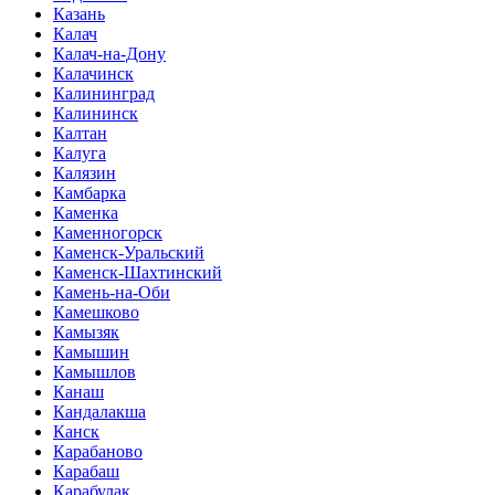
Казань
Калач
Калач-на-Дону
Калачинск
Калининград
Калининск
Калтан
Калуга
Калязин
Камбарка
Каменка
Каменногорск
Каменск-Уральский
Каменск-Шахтинский
Камень-на-Оби
Камешково
Камызяк
Камышин
Камышлов
Канаш
Кандалакша
Канск
Карабаново
Карабаш
Карабулак