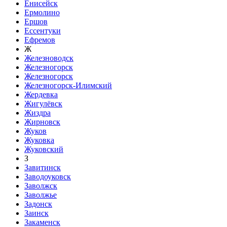
Енисейск
Ермолино
Ершов
Ессентуки
Ефремов
Ж
Железноводск
Железногорск
Железногорск
Железногорск-Илимский
Жердевка
Жигулёвск
Жиздра
Жирновск
Жуков
Жуковка
Жуковский
З
Завитинск
Заводоуковск
Заволжск
Заволжье
Задонск
Заинск
Закаменск