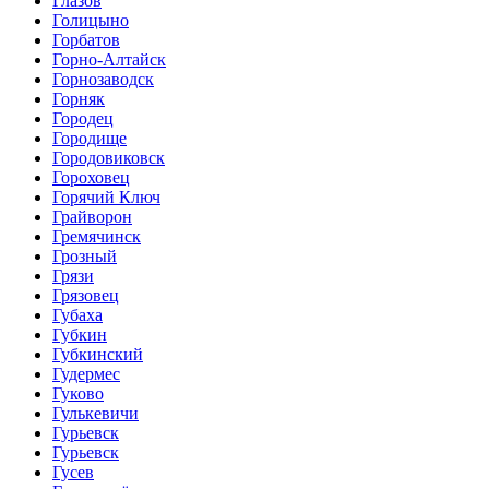
Глазов
Голицыно
Горбатов
Горно-Алтайск
Горнозаводск
Горняк
Городец
Городище
Городовиковск
Гороховец
Горячий Ключ
Грайворон
Гремячинск
Грозный
Грязи
Грязовец
Губаха
Губкин
Губкинский
Гудермес
Гуково
Гулькевичи
Гурьевск
Гурьевск
Гусев