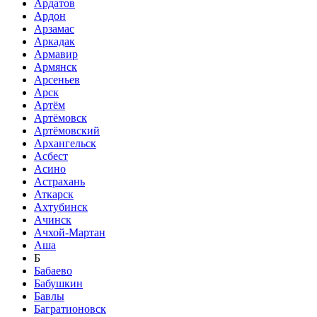
Ардатов
Ардон
Арзамас
Аркадак
Армавир
Армянск
Арсеньев
Арск
Артём
Артёмовск
Артёмовский
Архангельск
Асбест
Асино
Астрахань
Аткарск
Ахтубинск
Ачинск
Ачхой-Мартан
Аша
Б
Бабаево
Бабушкин
Бавлы
Багратионовск