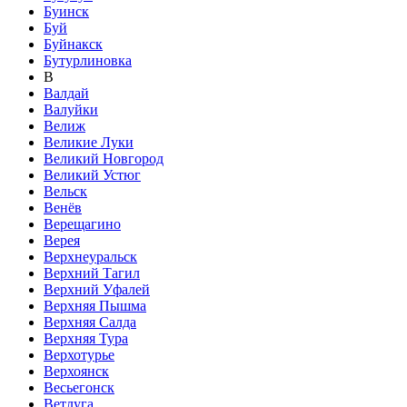
Буинск
Буй
Буйнакск
Бутурлиновка
В
Валдай
Валуйки
Велиж
Великие Луки
Великий Новгород
Великий Устюг
Вельск
Венёв
Верещагино
Верея
Верхнеуральск
Верхний Тагил
Верхний Уфалей
Верхняя Пышма
Верхняя Салда
Верхняя Тура
Верхотурье
Верхоянск
Весьегонск
Ветлуга