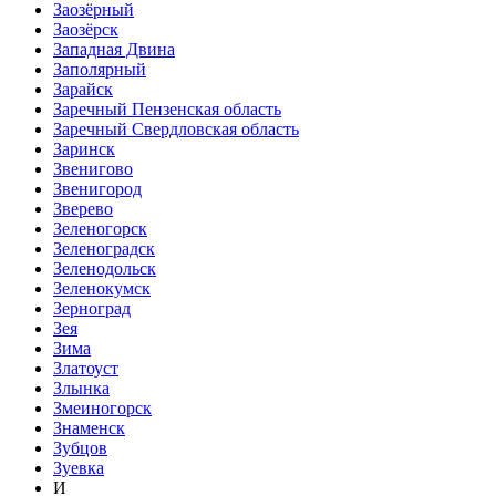
Заозёрный
Заозёрск
Западная Двина
Заполярный
Зарайск
Заречный Пензенская область
Заречный Свердловская область
Заринск
Звенигово
Звенигород
Зверево
Зеленогорск
Зеленоградск
Зеленодольск
Зеленокумск
Зерноград
Зея
Зима
Златоуст
Злынка
Змеиногорск
Знаменск
Зубцов
Зуевка
И