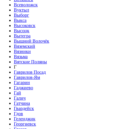
Всеволожск
Вуктыл
Выборг
Выкса
Высоковск
Высоцк
Вытегра
Вышний Волочёк
Вяземский
Вязники
Вязьма
Вятские Поляны
Г
Гаврилов Посад
Гаврилов-Ям
Гагарин
Гаджиево
Гай
Галич
Гатчина
Гвардейск
Гдов
Геленджик
Георгиевск