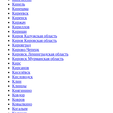
Кинель
Кинешма
Киреевск
Киренск
Киржач
Кириллов
Кириши
Киров Калужская область
Киров Кировская область
Кировград
Кирово-Чепецк
Кировск Ленинградская область
Кировск Мурманская область
Кирс
Кирсанов
Киселёвск
Кисловодск
Клин
Клинцы
Княгинино
Ковдор
Ковров
Ковылкино
Когалым