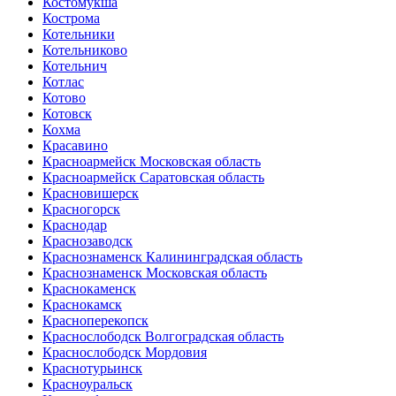
Костомукша
Кострома
Котельники
Котельниково
Котельнич
Котлас
Котово
Котовск
Кохма
Красавино
Красноармейск Московская область
Красноармейск Саратовская область
Красновишерск
Красногорск
Краснодар
Краснозаводск
Краснознаменск Калининградская область
Краснознаменск Московская область
Краснокаменск
Краснокамск
Красноперекопск
Краснослободск Волгоградская область
Краснослободск Мордовия
Краснотурьинск
Красноуральск