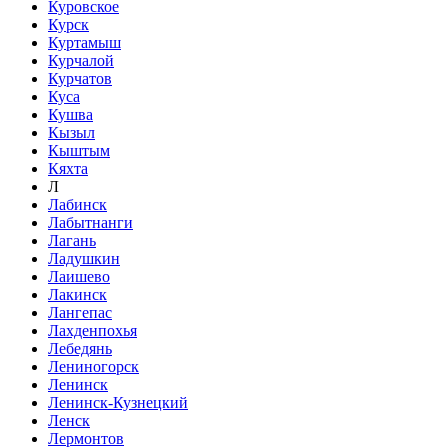
Куровское
Курск
Куртамыш
Курчалой
Курчатов
Куса
Кушва
Кызыл
Кыштым
Кяхта
Л
Лабинск
Лабытнанги
Лагань
Ладушкин
Лаишево
Лакинск
Лангепас
Лахденпохья
Лебедянь
Лениногорск
Ленинск
Ленинск-Кузнецкий
Ленск
Лермонтов