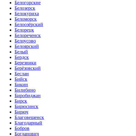
Белогорскне
Белозерск
Белокуриха
Беломорск
Белоозёрский
Белорецк
Белореченск
Белоусово
Белоярский
Белый
Бердск
Березники
Берёзовский
Беслан
Бийск
Бикин
Билибино
Биробиджан
Бирск
Бирюсинск
Бирюч
Благовещенск
Благодарный
Бобров
Богданович