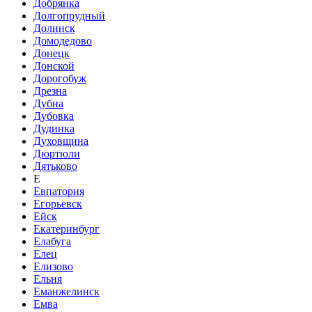
Добрянка
Долгопрудный
Долинск
Домодедово
Донецк
Донской
Дорогобуж
Дрезна
Дубна
Дубовка
Дудинка
Духовщина
Дюртюли
Дятьково
Е
Евпатория
Егорьевск
Ейск
Екатеринбург
Елабуга
Елец
Елизово
Ельня
Еманжелинск
Емва