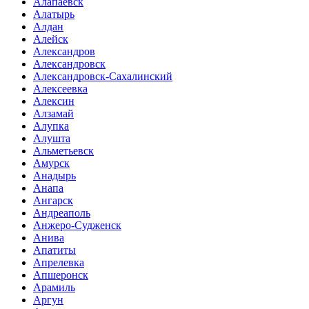
Алапаевск
Алатырь
Алдан
Алейск
Александров
Александровск
Александровск-Сахалинский
Алексеевка
Алексин
Алзамай
Алупка
Алушта
Альметьевск
Амурск
Анадырь
Анапа
Ангарск
Андреаполь
Анжеро-Судженск
Анива
Апатиты
Апрелевка
Апшеронск
Арамиль
Аргун