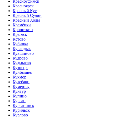
Красноуфимск
Красноярск
Красный Кут
Красный Сулин
Красный Холм
Кремёнки
Кропоткин
Крымск
Кстово
Кубинка
Кувандык
Кувшиново
Кудрово
Кудымкар
Кузнецк
Куйбышев
Кукмор
Кулебаки
Кумертау
Кунгур
Купино
Курган
Курганинск
Курильск
Курлово