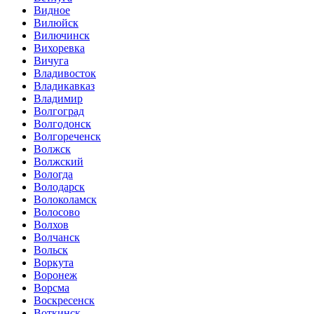
Видное
Вилюйск
Вилючинск
Вихоревка
Вичуга
Владивосток
Владикавказ
Владимир
Волгоград
Волгодонск
Волгореченск
Волжск
Волжский
Вологда
Володарск
Волоколамск
Волосово
Волхов
Волчанск
Вольск
Воркута
Воронеж
Ворсма
Воскресенск
Воткинск