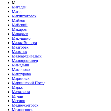
М
Магадан
Магас
Магнитогорск
Майкоп
Майский
Макаров
Макарьев
Макушино
Малая Вишера
Малгобек
Малмыж
Малоархангельск
Малоярославец
Мамадыш
Мамоново
Мантурово
Мариинск
Мариинский Посад
Маркс
Махачкала
Мглин
Мегион
Медвежьегорск
Медногорск