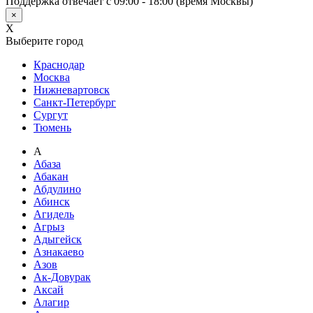
Поддержка отвечает с 09:00 - 18:00 (время Москвы)
×
X
Выберите город
Краснодар
Москва
Нижневартовск
Санкт-Петербург
Сургут
Тюмень
А
Абаза
Абакан
Абдулино
Абинск
Агидель
Агрыз
Адыгейск
Азнакаево
Азов
Ак-Довурак
Аксай
Алагир