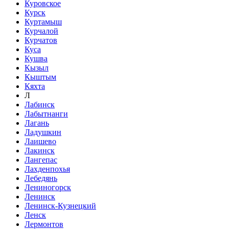
Куровское
Курск
Куртамыш
Курчалой
Курчатов
Куса
Кушва
Кызыл
Кыштым
Кяхта
Л
Лабинск
Лабытнанги
Лагань
Ладушкин
Лаишево
Лакинск
Лангепас
Лахденпохья
Лебедянь
Лениногорск
Ленинск
Ленинск-Кузнецкий
Ленск
Лермонтов