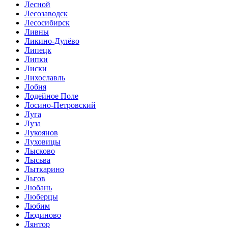
Лесной
Лесозаводск
Лесосибирск
Ливны
Ликино-Дулёво
Липецк
Липки
Лиски
Лихославль
Лобня
Лодейное Поле
Лосино-Петровский
Луга
Луза
Лукоянов
Луховицы
Лысково
Лысьва
Лыткарино
Льгов
Любань
Люберцы
Любим
Людиново
Лянтор