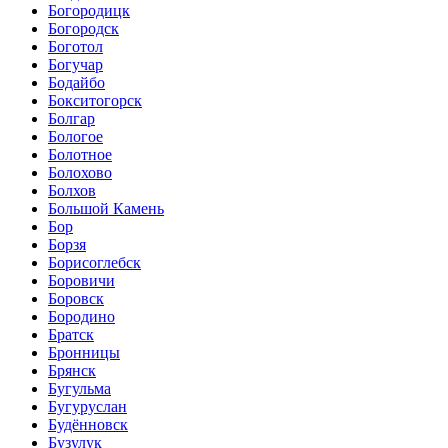
Богородицк
Богородск
Боготол
Богучар
Бодайбо
Бокситогорск
Болгар
Бологое
Болотное
Болохово
Болхов
Большой Камень
Бор
Борзя
Борисоглебск
Боровичи
Боровск
Бородино
Братск
Бронницы
Брянск
Бугульма
Бугуруслан
Будённовск
Бузулук