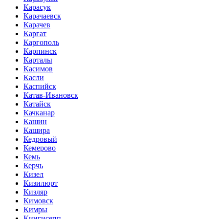
Карасук
Карачаевск
Карачев
Каргат
Каргополь
Карпинск
Карталы
Касимов
Касли
Каспийск
Катав-Ивановск
Катайск
Качканар
Кашин
Кашира
Кедровый
Кемерово
Кемь
Керчь
Кизел
Кизилюрт
Кизляр
Кимовск
Кимры
Кингисепп