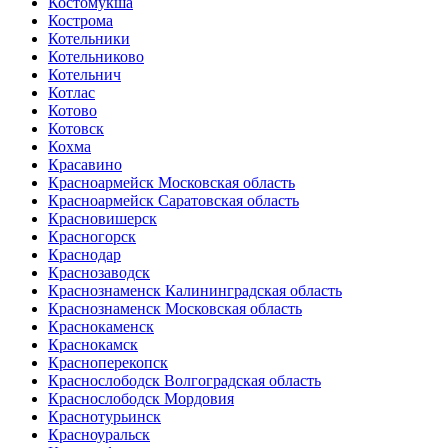
Костомукша
Кострома
Котельники
Котельниково
Котельнич
Котлас
Котово
Котовск
Кохма
Красавино
Красноармейск Московская область
Красноармейск Саратовская область
Красновишерск
Красногорск
Краснодар
Краснозаводск
Краснознаменск Калининградская область
Краснознаменск Московская область
Краснокаменск
Краснокамск
Красноперекопск
Краснослободск Волгоградская область
Краснослободск Мордовия
Краснотурьинск
Красноуральск