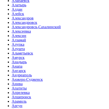
Алапаевск
Алатырь
Алдан
Алейск
Александров
Александровск
Александровск-Сахалинский
Алексеевка
Алексин
Алзамай
Алупка
Алушта
Альметьевск
Амурск
Анадырь
Анапа
Ангарск
Андреаполь
Анжеро-Судженск
Анива
Апатиты
Апрелевка
Апшеронск
Арамиль
Аргун