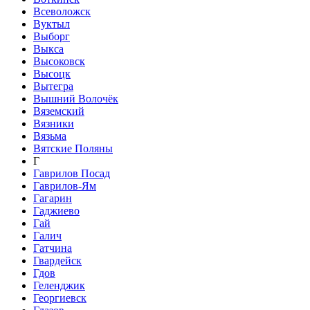
Всеволожск
Вуктыл
Выборг
Выкса
Высоковск
Высоцк
Вытегра
Вышний Волочёк
Вяземский
Вязники
Вязьма
Вятские Поляны
Г
Гаврилов Посад
Гаврилов-Ям
Гагарин
Гаджиево
Гай
Галич
Гатчина
Гвардейск
Гдов
Геленджик
Георгиевск