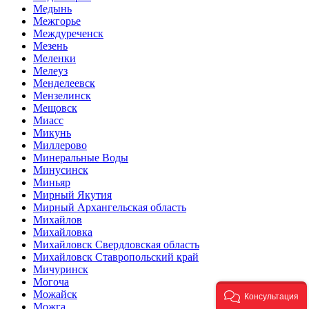
Медынь
Межгорье
Междуреченск
Мезень
Меленки
Мелеуз
Менделеевск
Мензелинск
Мещовск
Миасс
Микунь
Миллерово
Минеральные Воды
Минусинск
Миньяр
Мирный Якутия
Мирный Архангельская область
Михайлов
Михайловка
Михайловск Свердловская область
Михайловск Ставропольский край
Мичуринск
Могоча
Можайск
Консультация
Можга