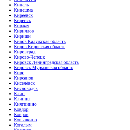
Кинель
Кинешма
Киреевск
Киренск
Киржач
Кириллов
Кириши
Киров Калужская область
Киров Кировская область
Кировград
Кирово-Чепецк
Кировск Ленинградская область
Кировск Мурманская область
Кирс
Кирсанов
Киселёвск
Кисловодск
Клин
Клинцы
Княгинино
Ковдор
Ковров
Ковылкино
Когалым