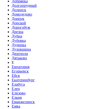
Добрянка
Долгопрудный
Долинск
Домодедово
Донецк
Донской
Дорогобуж
Дрезна
Дубна
Дубовка
Дудинка
Духовщина
Дюртюли
Дятьково
Е
Евпатория
Егорьевск
Ейск
Екатеринбург
Елабуга
Елец
Елизово
Ельня
Еманжелинск
Емва