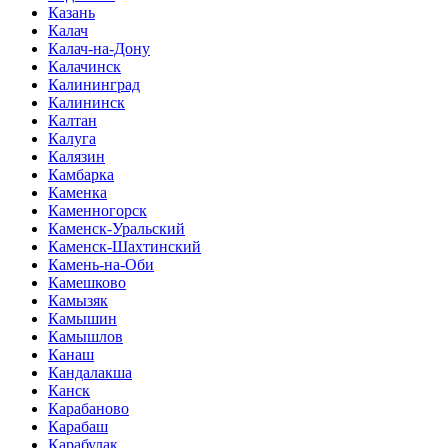
Казань
Калач
Калач-на-Дону
Калачинск
Калининград
Калининск
Калтан
Калуга
Калязин
Камбарка
Каменка
Каменногорск
Каменск-Уральский
Каменск-Шахтинский
Камень-на-Оби
Камешково
Камызяк
Камышин
Камышлов
Канаш
Кандалакша
Канск
Карабаново
Карабаш
Карабулак