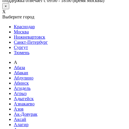
Поддержка отвечает с 09:00 - 18:00 (время Москвы)
×
X
Выберите город
Краснодар
Москва
Нижневартовск
Санкт-Петербург
Сургут
Тюмень
А
Абаза
Абакан
Абдулино
Абинск
Агидель
Агрыз
Адыгейск
Азнакаево
Азов
Ак-Довурак
Аксай
Алагир