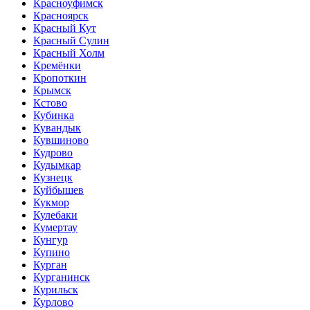
Красноуфимск
Красноярск
Красный Кут
Красный Сулин
Красный Холм
Кремёнки
Кропоткин
Крымск
Кстово
Кубинка
Кувандык
Кувшиново
Кудрово
Кудымкар
Кузнецк
Куйбышев
Кукмор
Кулебаки
Кумертау
Кунгур
Купино
Курган
Курганинск
Курильск
Курлово