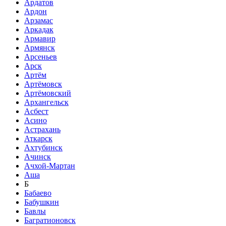
Ардатов
Ардон
Арзамас
Аркадак
Армавир
Армянск
Арсеньев
Арск
Артём
Артёмовск
Артёмовский
Архангельск
Асбест
Асино
Астрахань
Аткарск
Ахтубинск
Ачинск
Ачхой-Мартан
Аша
Б
Бабаево
Бабушкин
Бавлы
Багратионовск