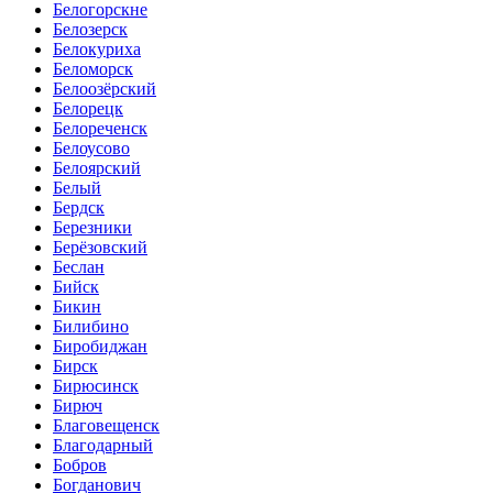
Белогорскне
Белозерск
Белокуриха
Беломорск
Белоозёрский
Белорецк
Белореченск
Белоусово
Белоярский
Белый
Бердск
Березники
Берёзовский
Беслан
Бийск
Бикин
Билибино
Биробиджан
Бирск
Бирюсинск
Бирюч
Благовещенск
Благодарный
Бобров
Богданович