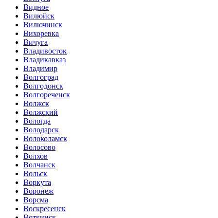
Видное
Вилюйск
Вилючинск
Вихоревка
Вичуга
Владивосток
Владикавказ
Владимир
Волгоград
Волгодонск
Волгореченск
Волжск
Волжский
Вологда
Володарск
Волоколамск
Волосово
Волхов
Волчанск
Вольск
Воркута
Воронеж
Ворсма
Воскресенск
Воткинск