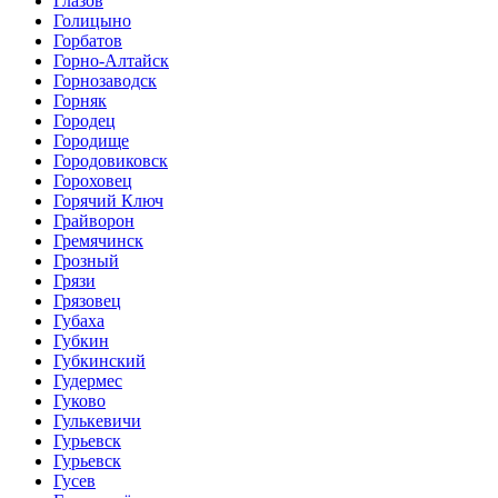
Глазов
Голицыно
Горбатов
Горно-Алтайск
Горнозаводск
Горняк
Городец
Городище
Городовиковск
Гороховец
Горячий Ключ
Грайворон
Гремячинск
Грозный
Грязи
Грязовец
Губаха
Губкин
Губкинский
Гудермес
Гуково
Гулькевичи
Гурьевск
Гурьевск
Гусев