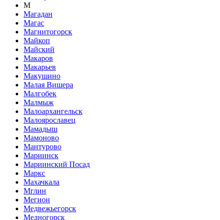
М
Магадан
Магас
Магнитогорск
Майкоп
Майский
Макаров
Макарьев
Макушино
Малая Вишера
Малгобек
Малмыж
Малоархангельск
Малоярославец
Мамадыш
Мамоново
Мантурово
Мариинск
Мариинский Посад
Маркс
Махачкала
Мглин
Мегион
Медвежьегорск
Медногорск