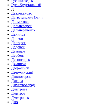
Гусиноозёрск
Гусь-Хрустальный
Д
Давлеканово
Дагестанские Огни
Далматово
Дальнегорск
Дальнереченск
Данилов
Данков
Дегтярск
Дедовск
Демидов
Дербент
Десногорск
Джанкой
Дзержинск
Дзержинский
Дивногорск
Дигора
Димитровград
Дмитриев
Дмитров
Дмитровск
Дно