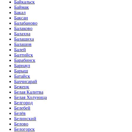
Байкальск
Баймак
Бакал
Баксан
Балабаново
Балаково
Балахна
Балашиха
Балашов
Балей
Балтийск
Барабинск
Барнаул
Барыш
Батайск
Бахчисарай
Бежецк
Белая Калитва
Белая Холуница
Белгород
Белебей
Белёв
Белинский
Белово
Белогорск