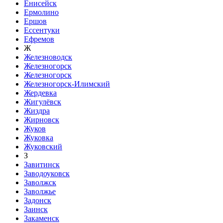
Енисейск
Ермолино
Ершов
Ессентуки
Ефремов
Ж
Железноводск
Железногорск
Железногорск
Железногорск-Илимский
Жердевка
Жигулёвск
Жиздра
Жирновск
Жуков
Жуковка
Жуковский
З
Завитинск
Заводоуковск
Заволжск
Заволжье
Задонск
Заинск
Закаменск