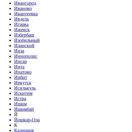
Ивангород
Иваново
Ивантеевка
Ивдель
Игарка
Ижевск
Избербаш
Изобильный
Иланский
Инза
Иннополис
Инсар
Инта
Ипатово
Ирбит
Иркутск
Исилькуль
Искитим
Истра
Ишим
Ишимбай
Й
Йошкар-Ола
К
Кадников