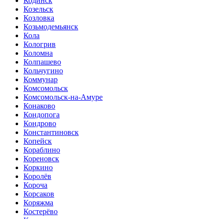
Кодинск
Козельск
Козловка
Козьмодемьянск
Кола
Кологрив
Коломна
Колпашево
Кольчугино
Коммунар
Комсомольск
Комсомольск-на-Амуре
Конаково
Кондопога
Кондрово
Константиновск
Копейск
Кораблино
Кореновск
Коркино
Королёв
Короча
Корсаков
Коряжма
Костерёво