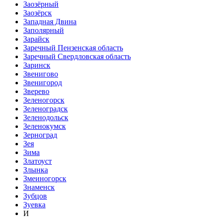
Заозёрный
Заозёрск
Западная Двина
Заполярный
Зарайск
Заречный Пензенская область
Заречный Свердловская область
Заринск
Звенигово
Звенигород
Зверево
Зеленогорск
Зеленоградск
Зеленодольск
Зеленокумск
Зерноград
Зея
Зима
Златоуст
Злынка
Змеиногорск
Знаменск
Зубцов
Зуевка
И