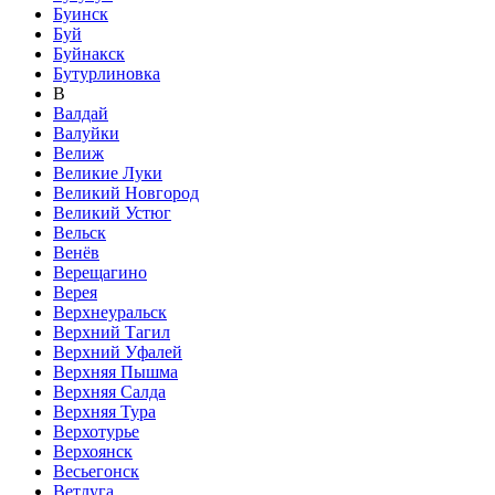
Буинск
Буй
Буйнакск
Бутурлиновка
В
Валдай
Валуйки
Велиж
Великие Луки
Великий Новгород
Великий Устюг
Вельск
Венёв
Верещагино
Верея
Верхнеуральск
Верхний Тагил
Верхний Уфалей
Верхняя Пышма
Верхняя Салда
Верхняя Тура
Верхотурье
Верхоянск
Весьегонск
Ветлуга