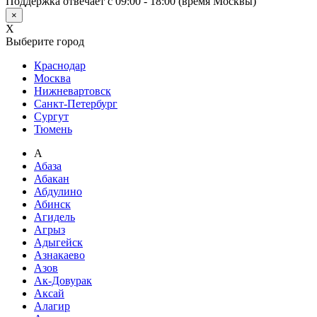
Поддержка отвечает с 09:00 - 18:00 (время Москвы)
×
X
Выберите город
Краснодар
Москва
Нижневартовск
Санкт-Петербург
Сургут
Тюмень
А
Абаза
Абакан
Абдулино
Абинск
Агидель
Агрыз
Адыгейск
Азнакаево
Азов
Ак-Довурак
Аксай
Алагир