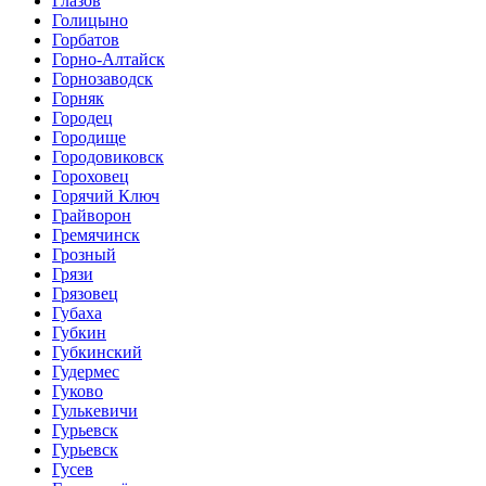
Глазов
Голицыно
Горбатов
Горно-Алтайск
Горнозаводск
Горняк
Городец
Городище
Городовиковск
Гороховец
Горячий Ключ
Грайворон
Гремячинск
Грозный
Грязи
Грязовец
Губаха
Губкин
Губкинский
Гудермес
Гуково
Гулькевичи
Гурьевск
Гурьевск
Гусев