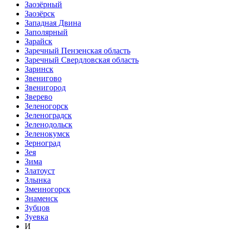
Заозёрный
Заозёрск
Западная Двина
Заполярный
Зарайск
Заречный Пензенская область
Заречный Свердловская область
Заринск
Звенигово
Звенигород
Зверево
Зеленогорск
Зеленоградск
Зеленодольск
Зеленокумск
Зерноград
Зея
Зима
Златоуст
Злынка
Змеиногорск
Знаменск
Зубцов
Зуевка
И