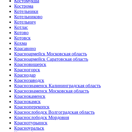
Костомукша
Кострома
Котельники
Котельниково
Котельнич
Котлас
Котово
Котовск
Кохма
Красавино
Красноармейск Московская область
Красноармейск Саратовская область
Красновишерск
Красногорск
Краснодар
Краснозаводск
Краснознаменск Калининградская область
Краснознаменск Московская область
Краснокаменск
Краснокамск
Красноперекопск
Краснослободск Волгоградская область
Краснослободск Мордовия
Краснотурьинск
Красноуральск