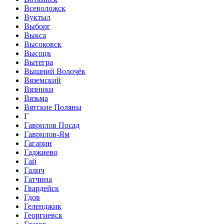
Всеволожск
Вуктыл
Выборг
Выкса
Высоковск
Высоцк
Вытегра
Вышний Волочёк
Вяземский
Вязники
Вязьма
Вятские Поляны
Г
Гаврилов Посад
Гаврилов-Ям
Гагарин
Гаджиево
Гай
Галич
Гатчина
Гвардейск
Гдов
Геленджик
Георгиевск