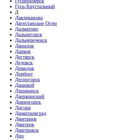
Гусиноозёрск
Гусь-Хрустальный
Д
Давлеканово
Дагестанские Огни
Далматово
Дальнегорск
Дальнереченск
Данилов
Данков
Дегтярск
Дедовск
Демидов
Дербент
Десногорск
Джанкой
Дзержинск
Дзержинский
Дивногорск
Дигора
Димитровград
Дмитриев
Дмитров
Дмитровск
Дно