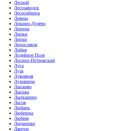
Лесной
Лесозаводск
Лесосибирск
Ливны
Ликино-Дулёво
Липецк
Липки
Лиски
Лихославль
Лобня
Лодейное Поле
Лосино-Петровский
Луга
Луза
Лукоянов
Луховицы
Лысково
Лысьва
Лыткарино
Льгов
Любань
Люберцы
Любим
Людиново
Лянтор