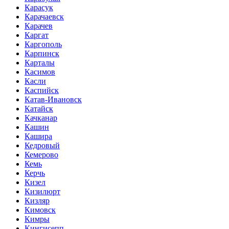
Карасук
Карачаевск
Карачев
Каргат
Каргополь
Карпинск
Карталы
Касимов
Касли
Каспийск
Катав-Ивановск
Катайск
Качканар
Кашин
Кашира
Кедровый
Кемерово
Кемь
Керчь
Кизел
Кизилюрт
Кизляр
Кимовск
Кимры
Кингисепп