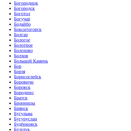
Богородицк
Богородск
Боготол
Богучар
Бодайбо
Бокситогорск
Болгар
Бологое
Болотное
Болохово
Болхов
Большой Камень
Бор
Борзя
Борисоглебск
Боровичи
Боровск
Бородино
Братск
Бронницы
Брянск
Бугульма
Бугуруслан
Будённовск
Бузулук