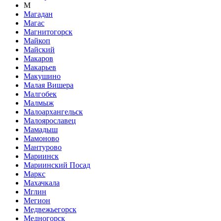
М
Магадан
Магас
Магнитогорск
Майкоп
Майский
Макаров
Макарьев
Макушино
Малая Вишера
Малгобек
Малмыж
Малоархангельск
Малоярославец
Мамадыш
Мамоново
Мантурово
Мариинск
Мариинский Посад
Маркс
Махачкала
Мглин
Мегион
Медвежьегорск
Медногорск