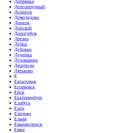
Добрянка
Долгопрудный
Долинск
Домодедово
Донецк
Донской
Дорогобуж
Дрезна
Дубна
Дубовка
Дудинка
Духовщина
Дюртюли
Дятьково
Е
Евпатория
Егорьевск
Ейск
Екатеринбург
Елабуга
Елец
Елизово
Ельня
Еманжелинск
Емва