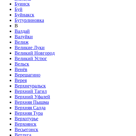
Буинск
Буй
Буйнакск
Бутурлиновка
В
Валдай
Валуйки
Велиж
Великие Луки
Великий Новгород
Великий Устюг
Вельск
Венёв
Верещагино
Верея
Верхнеуральск
Верхний Тагил
Верхний Уфалей
Верхняя Пышма
Верхняя Салда
Верхняя Тура
Верхотурье
Верхоянск
Весьегонск
Ветлуга