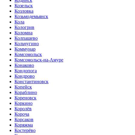
Кодинск
Козельск
Козловка
Козьмодемьянск
Кола
Кологрив
Коломна
Колпашево
Кольчугино
Коммунар
Комсомольск
Комсомольск-на-Амуре
Конаково
Кондопога
Кондрово
Константиновск
Копейск
Кораблино
Кореновск
Коркино
Королёв
Короча
Корсаков
Коряжма
Костерёво