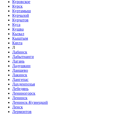
Куровское
Курск
Куртамыш
Курчалой
Курчатов
Куса
Кушва
Кызыл
Кыштым
Кяхта
Л
Лабинск
Лабытнанги
Лагань
Ладушкин
Лаишево
Лакинск
Лангепас
Лахденпохья
Лебедянь
Лениногорск
Ленинск
Ленинск-Кузнецкий
Ленск
Лермонтов