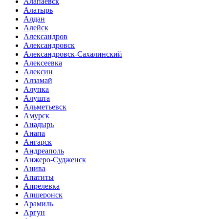
Алапаевск
Алатырь
Алдан
Алейск
Александров
Александровск
Александровск-Сахалинский
Алексеевка
Алексин
Алзамай
Алупка
Алушта
Альметьевск
Амурск
Анадырь
Анапа
Ангарск
Андреаполь
Анжеро-Судженск
Анива
Апатиты
Апрелевка
Апшеронск
Арамиль
Аргун