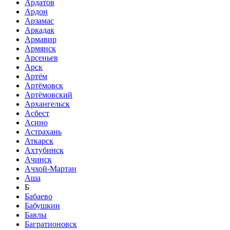
Ардатов
Ардон
Арзамас
Аркадак
Армавир
Армянск
Арсеньев
Арск
Артём
Артёмовск
Артёмовский
Архангельск
Асбест
Асино
Астрахань
Аткарск
Ахтубинск
Ачинск
Ачхой-Мартан
Аша
Б
Бабаево
Бабушкин
Бавлы
Багратионовск