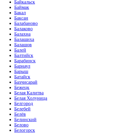
Байкальск
Баймак
Бакал
Баксан
Балабаново
Балаково
Балахна
Балашиха
Балашов
Балей
Балтийск
Барабинск
Барнаул
Барыш
Батайск
Бахчисарай
Бежецк
Белая Калитва
Белая Холуница
Белгород
Белебей
Белёв
Белинский
Белово
Белогорск