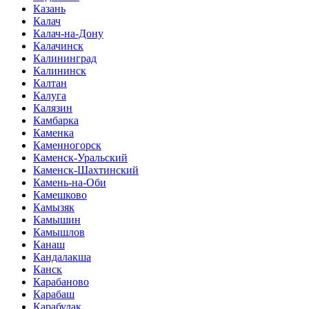
Казань
Калач
Калач-на-Дону
Калачинск
Калининград
Калининск
Калтан
Калуга
Калязин
Камбарка
Каменка
Каменногорск
Каменск-Уральский
Каменск-Шахтинский
Камень-на-Оби
Камешково
Камызяк
Камышин
Камышлов
Канаш
Кандалакша
Канск
Карабаново
Карабаш
Карабулак