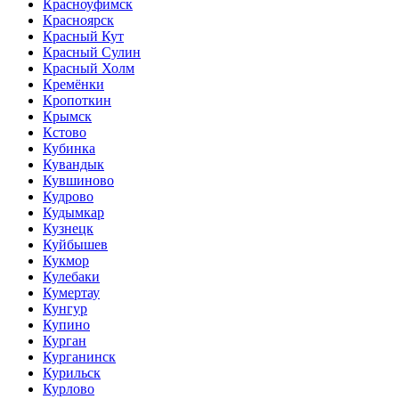
Красноуфимск
Красноярск
Красный Кут
Красный Сулин
Красный Холм
Кремёнки
Кропоткин
Крымск
Кстово
Кубинка
Кувандык
Кувшиново
Кудрово
Кудымкар
Кузнецк
Куйбышев
Кукмор
Кулебаки
Кумертау
Кунгур
Купино
Курган
Курганинск
Курильск
Курлово