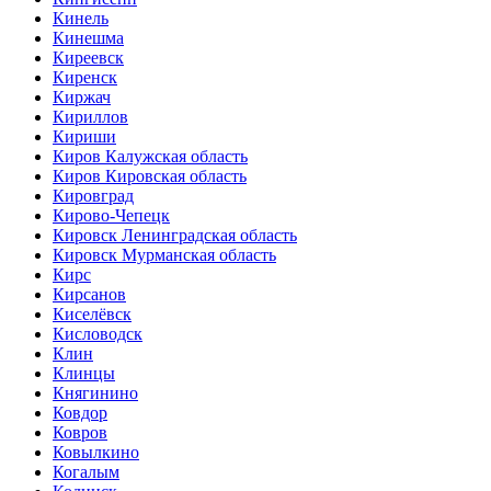
Кинель
Кинешма
Киреевск
Киренск
Киржач
Кириллов
Кириши
Киров Калужская область
Киров Кировская область
Кировград
Кирово-Чепецк
Кировск Ленинградская область
Кировск Мурманская область
Кирс
Кирсанов
Киселёвск
Кисловодск
Клин
Клинцы
Княгинино
Ковдор
Ковров
Ковылкино
Когалым