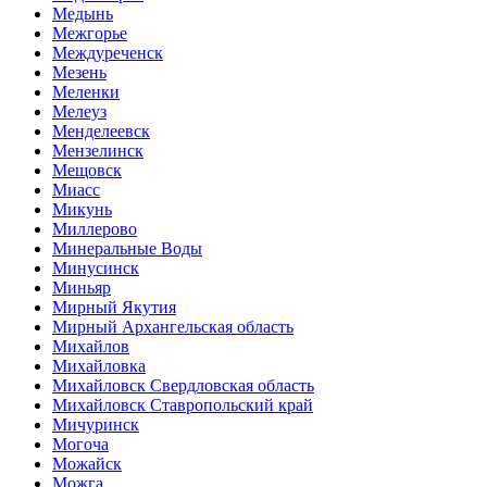
Медынь
Межгорье
Междуреченск
Мезень
Меленки
Мелеуз
Менделеевск
Мензелинск
Мещовск
Миасс
Микунь
Миллерово
Минеральные Воды
Минусинск
Миньяр
Мирный Якутия
Мирный Архангельская область
Михайлов
Михайловка
Михайловск Свердловская область
Михайловск Ставропольский край
Мичуринск
Могоча
Можайск
Можга