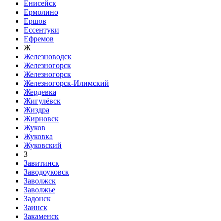
Енисейск
Ермолино
Ершов
Ессентуки
Ефремов
Ж
Железноводск
Железногорск
Железногорск
Железногорск-Илимский
Жердевка
Жигулёвск
Жиздра
Жирновск
Жуков
Жуковка
Жуковский
З
Завитинск
Заводоуковск
Заволжск
Заволжье
Задонск
Заинск
Закаменск