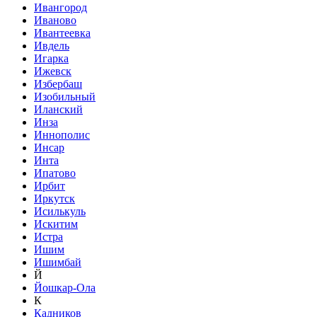
Ивангород
Иваново
Ивантеевка
Ивдель
Игарка
Ижевск
Избербаш
Изобильный
Иланский
Инза
Иннополис
Инсар
Инта
Ипатово
Ирбит
Иркутск
Исилькуль
Искитим
Истра
Ишим
Ишимбай
Й
Йошкар-Ола
К
Кадников