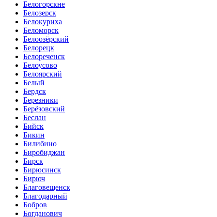
Белогорскне
Белозерск
Белокуриха
Беломорск
Белоозёрский
Белорецк
Белореченск
Белоусово
Белоярский
Белый
Бердск
Березники
Берёзовский
Беслан
Бийск
Бикин
Билибино
Биробиджан
Бирск
Бирюсинск
Бирюч
Благовещенск
Благодарный
Бобров
Богданович