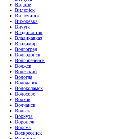
Видное
Вилюйск
Вилючинск
Вихоревка
Вичуга
Владивосток
Владикавказ
Владимир
Волгоград
Волгодонск
Волгореченск
Волжск
Волжский
Вологда
Володарск
Волоколамск
Волосово
Волхов
Волчанск
Вольск
Воркута
Воронеж
Ворсма
Воскресенск
Воткинск