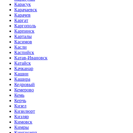
Карасук
Карачаевск
Карачев
Каргат
Каргополь
Карпинск
Карталы
Касимов
Касли
Каспийск
Катав-Ивановск
Катайск
Качканар
Кашин
Кашира
Кедровый
Кемерово
Кемь
Керчь
Кизел
Кизилюрт
Кизляр
Кимовск
Кимры
Кингисепп