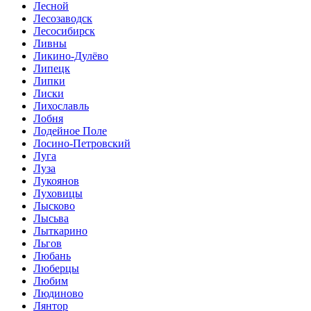
Лесной
Лесозаводск
Лесосибирск
Ливны
Ликино-Дулёво
Липецк
Липки
Лиски
Лихославль
Лобня
Лодейное Поле
Лосино-Петровский
Луга
Луза
Лукоянов
Луховицы
Лысково
Лысьва
Лыткарино
Льгов
Любань
Люберцы
Любим
Людиново
Лянтор