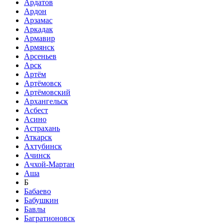
Ардатов
Ардон
Арзамас
Аркадак
Армавир
Армянск
Арсеньев
Арск
Артём
Артёмовск
Артёмовский
Архангельск
Асбест
Асино
Астрахань
Аткарск
Ахтубинск
Ачинск
Ачхой-Мартан
Аша
Б
Бабаево
Бабушкин
Бавлы
Багратионовск