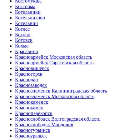
Костомукша
Кострома
Котельники
Котельниково
Котельнич
Котлас
Котово
Котовск
Кохма
Красавино
Красноармейск Московская область
Красноармейск Саратовская область
Красновишерск
Красногорск
Краснодар
Краснозаводск
Краснознаменск Калининградская область
Краснознаменск Московская область
Краснокаменск
Краснокамск
Красноперекопск
Краснослободск Волгоградская область
Краснослободск Мордовия
Краснотурьинск
Красноуральск