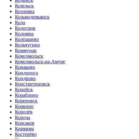
Кодинск
Козельск
Козловка
Козьмодемьянск
Кола
Кологрив
Коломна
Колпашево
Кольчугино
Коммунар
Комсомольск
Комсомольск-на-Амуре
Конаково
Кондопога
Кондрово
Константиновск
Копейск
Кораблино
Кореновск
Коркино
Королёв
Короча
Корсаков
Коряжма
Костерёво