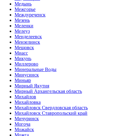
Медынь
Межгорье
Междуреченск
Мезень
Меленки
Мелеуз
Менделеевск
Мензелинск
Мещовск
Миасс
Микунь
Миллерово
Минеральные Воды
Минусинск
Миньяр
Мирный Якутия
Мирный Архангельская область
Михайлов
Михайловка
Михайловск Свердловская область
Михайловск Ставропольский край
Мичуринск
Могоча
Можайск
Можга