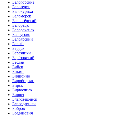
Белогорскне
Белозерск
Белокуриха
Беломорск
Белоозёрский
Белорецк
Белореченск
Белоусово
Белоярский
Белый
Бердск
Березники
Берёзовский
Беслан
Бийск
Бикин
Билибино
Биробиджан
Бирск
Бирюсинск
Бирюч
Благовещенск
Благодарный
Бобров
Богданович