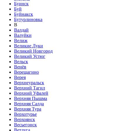
Буинск
Буй
Буйнакск
Бутурлиновка
В
Валдай
Валуйки
Велиж
Великие Луки
Великий Новгород
Великий Устюг
Вельск
Венёв
Верещагино
Верея
Верхнеуральск
Верхний Тагил
Верхний Уфалей
Верхняя Пышма
Верхняя Салда
Верхняя Тура
Верхотурье
Верхоянск
Весьегонск
Ветлуга