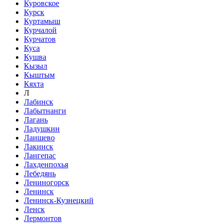
Куровское
Курск
Куртамыш
Курчалой
Курчатов
Куса
Кушва
Кызыл
Кыштым
Кяхта
Л
Лабинск
Лабытнанги
Лагань
Ладушкин
Лаишево
Лакинск
Лангепас
Лахденпохья
Лебедянь
Лениногорск
Ленинск
Ленинск-Кузнецкий
Ленск
Лермонтов