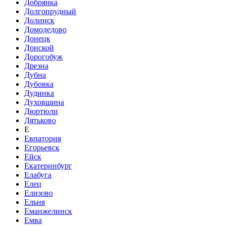
Добрянка
Долгопрудный
Долинск
Домодедово
Донецк
Донской
Дорогобуж
Дрезна
Дубна
Дубовка
Дудинка
Духовщина
Дюртюли
Дятьково
Е
Евпатория
Егорьевск
Ейск
Екатеринбург
Елабуга
Елец
Елизово
Ельня
Еманжелинск
Емва