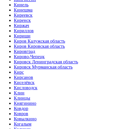
Кинель
Кинешма
Киреевск
Киренск
Киржач
Кириллов
Кириши
Киров Калужская область
Киров Кировская область
Кировград
Кирово-Чепецк
Кировск Ленинградская область
Кировск Мурманская область
Кирс
Кирсанов
Киселёвск
Кисловодск
Клин
Клинцы
Княгинино
Ковдор
Ковров
Ковылкино
Когалым