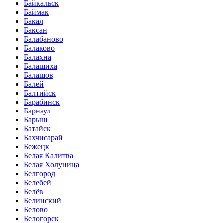
Байкальск
Баймак
Бакал
Баксан
Балабаново
Балаково
Балахна
Балашиха
Балашов
Балей
Балтийск
Барабинск
Барнаул
Барыш
Батайск
Бахчисарай
Бежецк
Белая Калитва
Белая Холуница
Белгород
Белебей
Белёв
Белинский
Белово
Белогорск