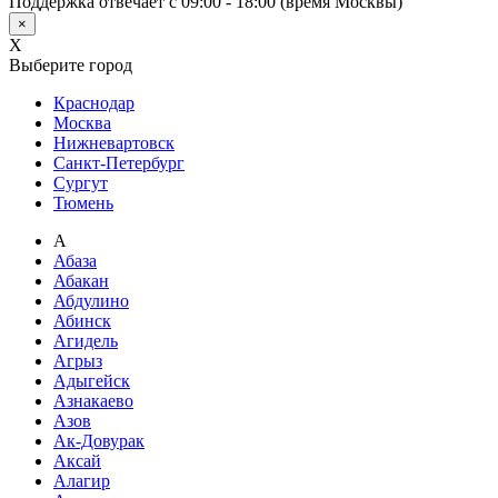
Поддержка отвечает с 09:00 - 18:00 (время Москвы)
×
X
Выберите город
Краснодар
Москва
Нижневартовск
Санкт-Петербург
Сургут
Тюмень
А
Абаза
Абакан
Абдулино
Абинск
Агидель
Агрыз
Адыгейск
Азнакаево
Азов
Ак-Довурак
Аксай
Алагир