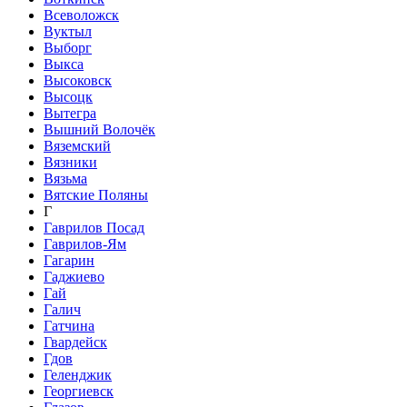
Всеволожск
Вуктыл
Выборг
Выкса
Высоковск
Высоцк
Вытегра
Вышний Волочёк
Вяземский
Вязники
Вязьма
Вятские Поляны
Г
Гаврилов Посад
Гаврилов-Ям
Гагарин
Гаджиево
Гай
Галич
Гатчина
Гвардейск
Гдов
Геленджик
Георгиевск