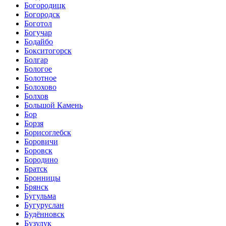
Богородицк
Богородск
Боготол
Богучар
Бодайбо
Бокситогорск
Болгар
Бологое
Болотное
Болохово
Болхов
Большой Камень
Бор
Борзя
Борисоглебск
Боровичи
Боровск
Бородино
Братск
Бронницы
Брянск
Бугульма
Бугуруслан
Будённовск
Бузулук