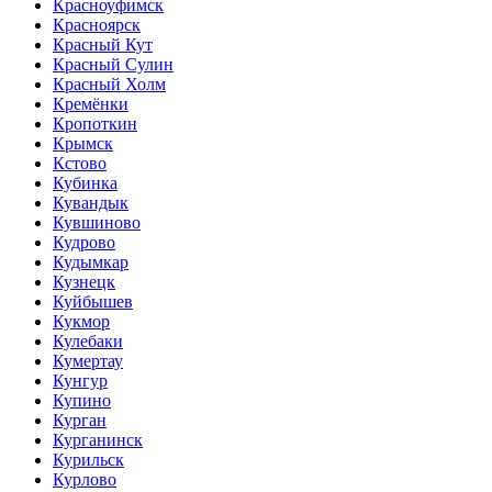
Красноуфимск
Красноярск
Красный Кут
Красный Сулин
Красный Холм
Кремёнки
Кропоткин
Крымск
Кстово
Кубинка
Кувандык
Кувшиново
Кудрово
Кудымкар
Кузнецк
Куйбышев
Кукмор
Кулебаки
Кумертау
Кунгур
Купино
Курган
Курганинск
Курильск
Курлово