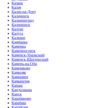
Казань
Калач
Калач-на-Дону
Калачинск
Калининград
Калининск
Калтан
Калуга
Калязин
Камбарка
Каменка
Каменногорск
Каменск-Уральский
Каменск-Шахтинский
Камень-на-Оби
Камешково
Камызяк
Камышин
Камышлов
Канаш
Кандалакша
Канск
Карабаново
Карабаш
Карабулак