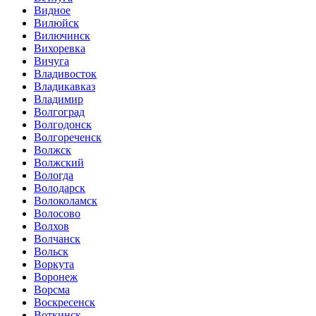
Видное
Вилюйск
Вилючинск
Вихоревка
Вичуга
Владивосток
Владикавказ
Владимир
Волгоград
Волгодонск
Волгореченск
Волжск
Волжский
Вологда
Володарск
Волоколамск
Волосово
Волхов
Волчанск
Вольск
Воркута
Воронеж
Ворсма
Воскресенск
Воткинск