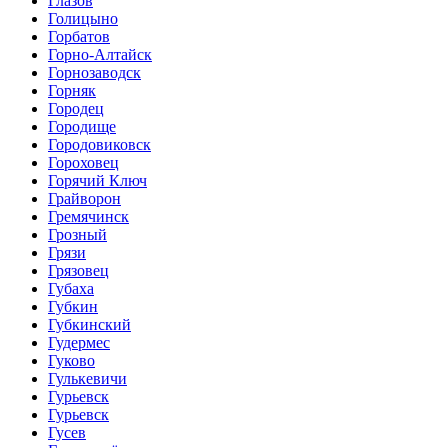
Глазов
Голицыно
Горбатов
Горно-Алтайск
Горнозаводск
Горняк
Городец
Городище
Городовиковск
Гороховец
Горячий Ключ
Грайворон
Гремячинск
Грозный
Грязи
Грязовец
Губаха
Губкин
Губкинский
Гудермес
Гуково
Гулькевичи
Гурьевск
Гурьевск
Гусев