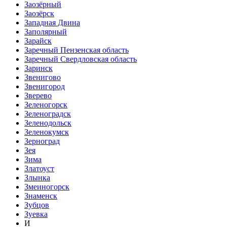
Заозёрный
Заозёрск
Западная Двина
Заполярный
Зарайск
Заречный Пензенская область
Заречный Свердловская область
Заринск
Звенигово
Звенигород
Зверево
Зеленогорск
Зеленоградск
Зеленодольск
Зеленокумск
Зерноград
Зея
Зима
Златоуст
Злынка
Змеиногорск
Знаменск
Зубцов
Зуевка
И