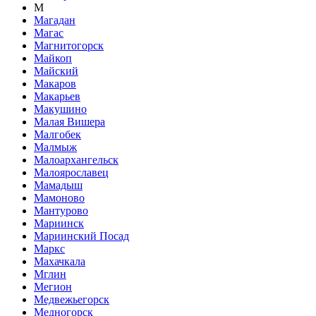
М
Магадан
Магас
Магнитогорск
Майкоп
Майский
Макаров
Макарьев
Макушино
Малая Вишера
Малгобек
Малмыж
Малоархангельск
Малоярославец
Мамадыш
Мамоново
Мантурово
Мариинск
Мариинский Посад
Маркс
Махачкала
Мглин
Мегион
Медвежьегорск
Медногорск