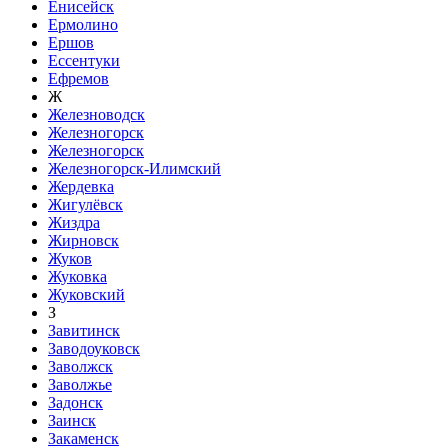
Енисейск
Ермолино
Ершов
Ессентуки
Ефремов
Ж
Железноводск
Железногорск
Железногорск
Железногорск-Илимский
Жердевка
Жигулёвск
Жиздра
Жирновск
Жуков
Жуковка
Жуковский
З
Завитинск
Заводоуковск
Заволжск
Заволжье
Задонск
Заинск
Закаменск