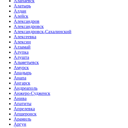
Алапаевск
Алатырь
Алдан
Алейск
Александров
Александровск
Александровск-Сахалинский
Алексеевка
Алексин
Алзамай
Алупка
Алушта
Альметьевск
Амурск
Анадырь
Анапа
Ангарск
Андреаполь
Анжеро-Судженск
Анива
Апатиты
Апрелевка
Апшеронск
Арамиль
Аргун