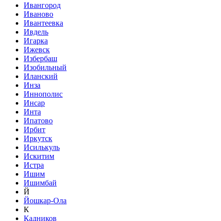
Ивангород
Иваново
Ивантеевка
Ивдель
Игарка
Ижевск
Избербаш
Изобильный
Иланский
Инза
Иннополис
Инсар
Инта
Ипатово
Ирбит
Иркутск
Исилькуль
Искитим
Истра
Ишим
Ишимбай
Й
Йошкар-Ола
К
Кадников