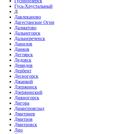
Гусиноозёрск
Гусь-Хрустальный
Д
Давлеканово
Дагестанские Огни
Далматово
Дальнегорск
Дальнереченск
Данилов
Данков
Дегтярск
Дедовск
Демидов
Дербент
Десногорск
Джанкой
Дзержинск
Дзержинский
Дивногорск
Дигора
Димитровград
Дмитриев
Дмитров
Дмитровск
Дно