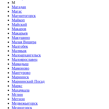
М
Магадан
Магас
Магнитогорск
Майкоп
Майский
Макаров
Макарьев
Макушино
Малая Вишера
Малгобек
Малмыж
Малоархангельск
Малоярославец
Мамадыш
Мамоново
Мантурово
Мариинск
Мариинский Посад
Маркс
Махачкала
Мглин
Мегион
Медвежьегорск
Медногорск