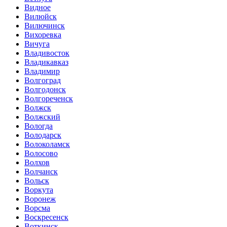
Видное
Вилюйск
Вилючинск
Вихоревка
Вичуга
Владивосток
Владикавказ
Владимир
Волгоград
Волгодонск
Волгореченск
Волжск
Волжский
Вологда
Володарск
Волоколамск
Волосово
Волхов
Волчанск
Вольск
Воркута
Воронеж
Ворсма
Воскресенск
Воткинск