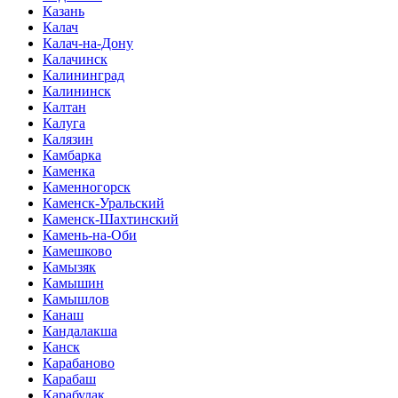
Казань
Калач
Калач-на-Дону
Калачинск
Калининград
Калининск
Калтан
Калуга
Калязин
Камбарка
Каменка
Каменногорск
Каменск-Уральский
Каменск-Шахтинский
Камень-на-Оби
Камешково
Камызяк
Камышин
Камышлов
Канаш
Кандалакша
Канск
Карабаново
Карабаш
Карабулак