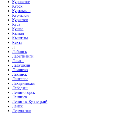
Куровское
Курск
Куртамыш
Курчалой
Курчатов
Куса
Кушва
Кызыл
Кыштым
Кяхта
Л
Лабинск
Лабытнанги
Лагань
Ладушкин
Лаишево
Лакинск
Лангепас
Лахденпохья
Лебедянь
Лениногорск
Ленинск
Ленинск-Кузнецкий
Ленск
Лермонтов