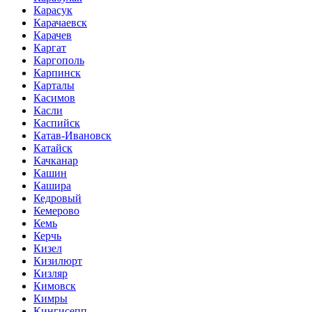
Карасук
Карачаевск
Карачев
Каргат
Каргополь
Карпинск
Карталы
Касимов
Касли
Каспийск
Катав-Ивановск
Катайск
Качканар
Кашин
Кашира
Кедровый
Кемерово
Кемь
Керчь
Кизел
Кизилюрт
Кизляр
Кимовск
Кимры
Кингисепп