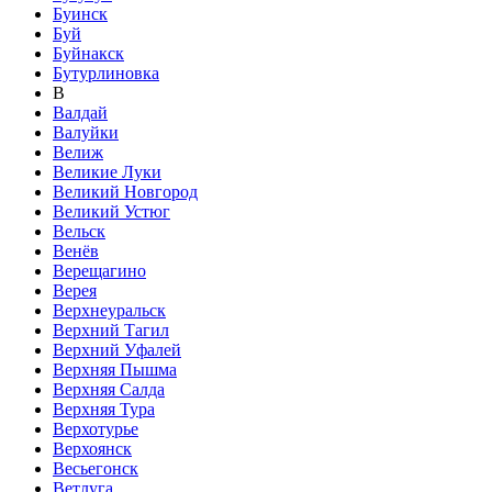
Буинск
Буй
Буйнакск
Бутурлиновка
В
Валдай
Валуйки
Велиж
Великие Луки
Великий Новгород
Великий Устюг
Вельск
Венёв
Верещагино
Верея
Верхнеуральск
Верхний Тагил
Верхний Уфалей
Верхняя Пышма
Верхняя Салда
Верхняя Тура
Верхотурье
Верхоянск
Весьегонск
Ветлуга