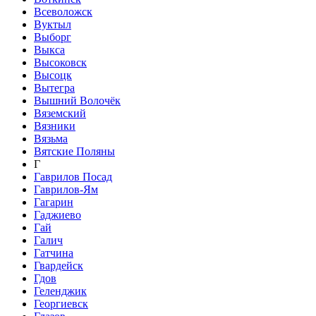
Всеволожск
Вуктыл
Выборг
Выкса
Высоковск
Высоцк
Вытегра
Вышний Волочёк
Вяземский
Вязники
Вязьма
Вятские Поляны
Г
Гаврилов Посад
Гаврилов-Ям
Гагарин
Гаджиево
Гай
Галич
Гатчина
Гвардейск
Гдов
Геленджик
Георгиевск