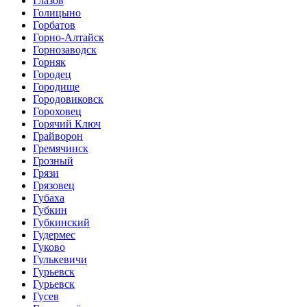
Глазов
Голицыно
Горбатов
Горно-Алтайск
Горнозаводск
Горняк
Городец
Городище
Городовиковск
Гороховец
Горячий Ключ
Грайворон
Гремячинск
Грозный
Грязи
Грязовец
Губаха
Губкин
Губкинский
Гудермес
Гуково
Гулькевичи
Гурьевск
Гурьевск
Гусев