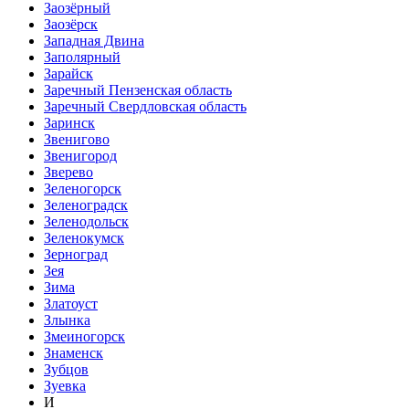
Заозёрный
Заозёрск
Западная Двина
Заполярный
Зарайск
Заречный Пензенская область
Заречный Свердловская область
Заринск
Звенигово
Звенигород
Зверево
Зеленогорск
Зеленоградск
Зеленодольск
Зеленокумск
Зерноград
Зея
Зима
Златоуст
Злынка
Змеиногорск
Знаменск
Зубцов
Зуевка
И