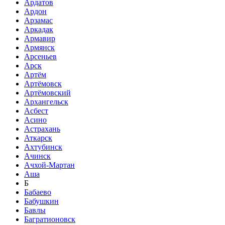
Ардатов
Ардон
Арзамас
Аркадак
Армавир
Армянск
Арсеньев
Арск
Артём
Артёмовск
Артёмовский
Архангельск
Асбест
Асино
Астрахань
Аткарск
Ахтубинск
Ачинск
Ачхой-Мартан
Аша
Б
Бабаево
Бабушкин
Бавлы
Багратионовск