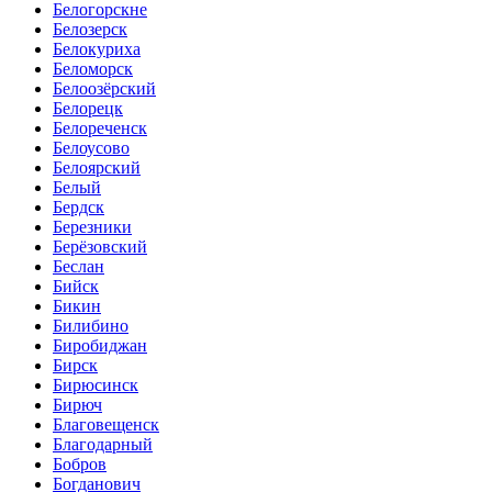
Белогорскне
Белозерск
Белокуриха
Беломорск
Белоозёрский
Белорецк
Белореченск
Белоусово
Белоярский
Белый
Бердск
Березники
Берёзовский
Беслан
Бийск
Бикин
Билибино
Биробиджан
Бирск
Бирюсинск
Бирюч
Благовещенск
Благодарный
Бобров
Богданович