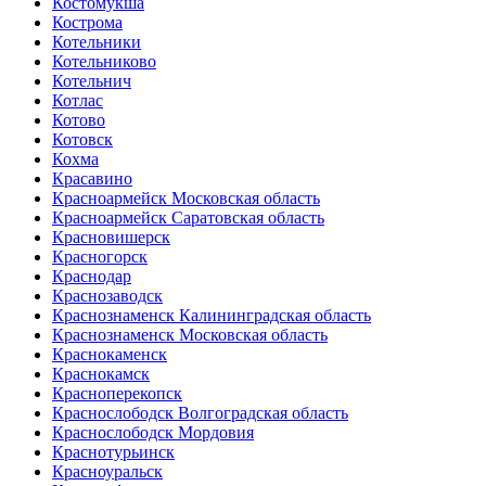
Костомукша
Кострома
Котельники
Котельниково
Котельнич
Котлас
Котово
Котовск
Кохма
Красавино
Красноармейск Московская область
Красноармейск Саратовская область
Красновишерск
Красногорск
Краснодар
Краснозаводск
Краснознаменск Калининградская область
Краснознаменск Московская область
Краснокаменск
Краснокамск
Красноперекопск
Краснослободск Волгоградская область
Краснослободск Мордовия
Краснотурьинск
Красноуральск