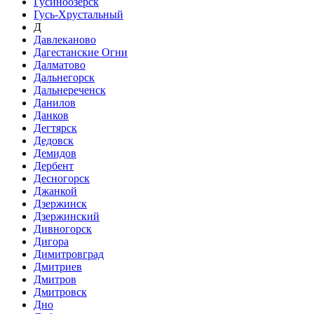
Гусиноозёрск
Гусь-Хрустальный
Д
Давлеканово
Дагестанские Огни
Далматово
Дальнегорск
Дальнереченск
Данилов
Данков
Дегтярск
Дедовск
Демидов
Дербент
Десногорск
Джанкой
Дзержинск
Дзержинский
Дивногорск
Дигора
Димитровград
Дмитриев
Дмитров
Дмитровск
Дно