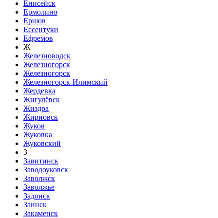
Енисейск
Ермолино
Ершов
Ессентуки
Ефремов
Ж
Железноводск
Железногорск
Железногорск
Железногорск-Илимский
Жердевка
Жигулёвск
Жиздра
Жирновск
Жуков
Жуковка
Жуковский
З
Завитинск
Заводоуковск
Заволжск
Заволжье
Задонск
Заинск
Закаменск