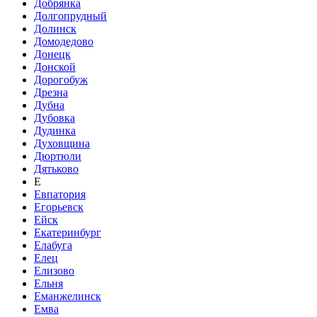
Добрянка
Долгопрудный
Долинск
Домодедово
Донецк
Донской
Дорогобуж
Дрезна
Дубна
Дубовка
Дудинка
Духовщина
Дюртюли
Дятьково
Е
Евпатория
Егорьевск
Ейск
Екатеринбург
Елабуга
Елец
Елизово
Ельня
Еманжелинск
Емва