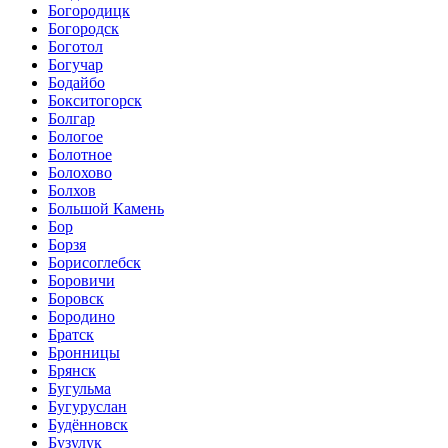
Богородицк
Богородск
Боготол
Богучар
Бодайбо
Бокситогорск
Болгар
Бологое
Болотное
Болохово
Болхов
Большой Камень
Бор
Борзя
Борисоглебск
Боровичи
Боровск
Бородино
Братск
Бронницы
Брянск
Бугульма
Бугуруслан
Будённовск
Бузулук