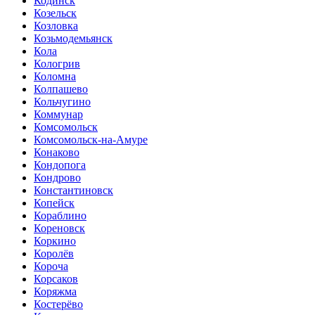
Кодинск
Козельск
Козловка
Козьмодемьянск
Кола
Кологрив
Коломна
Колпашево
Кольчугино
Коммунар
Комсомольск
Комсомольск-на-Амуре
Конаково
Кондопога
Кондрово
Константиновск
Копейск
Кораблино
Кореновск
Коркино
Королёв
Короча
Корсаков
Коряжма
Костерёво