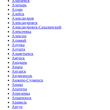
Алапаевск
Алатырь
Алдан
Алейск
Александров
Александровск
Александровск-Сахалинский
Алексеевка
Алексин
Алзамай
Алупка
Алушта
Альметьевск
Амурск
Анадырь
Анапа
Ангарск
Андреаполь
Анжеро-Судженск
Анива
Апатиты
Апрелевка
Апшеронск
Арамиль
Аргун