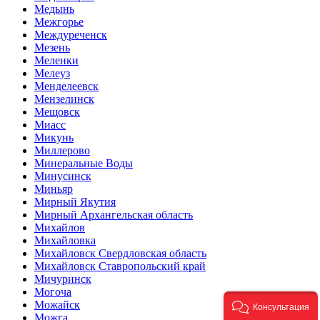
Медынь
Межгорье
Междуреченск
Мезень
Меленки
Мелеуз
Менделеевск
Мензелинск
Мещовск
Миасс
Микунь
Миллерово
Минеральные Воды
Минусинск
Миньяр
Мирный Якутия
Мирный Архангельская область
Михайлов
Михайловка
Михайловск Свердловская область
Михайловск Ставропольский край
Мичуринск
Могоча
Можайск
Консультация
Можга