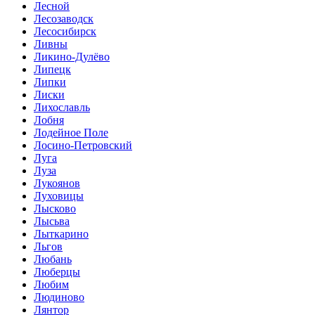
Лесной
Лесозаводск
Лесосибирск
Ливны
Ликино-Дулёво
Липецк
Липки
Лиски
Лихославль
Лобня
Лодейное Поле
Лосино-Петровский
Луга
Луза
Лукоянов
Луховицы
Лысково
Лысьва
Лыткарино
Льгов
Любань
Люберцы
Любим
Людиново
Лянтор