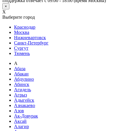
Поддержка отвечает с 09:00 - 18:00 (время Москвы)
×
X
Выберите город
Краснодар
Москва
Нижневартовск
Санкт-Петербург
Сургут
Тюмень
А
Абаза
Абакан
Абдулино
Абинск
Агидель
Агрыз
Адыгейск
Азнакаево
Азов
Ак-Довурак
Аксай
Алагир