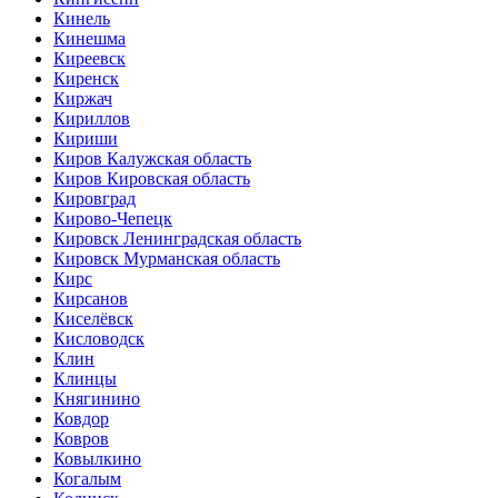
Кинель
Кинешма
Киреевск
Киренск
Киржач
Кириллов
Кириши
Киров Калужская область
Киров Кировская область
Кировград
Кирово-Чепецк
Кировск Ленинградская область
Кировск Мурманская область
Кирс
Кирсанов
Киселёвск
Кисловодск
Клин
Клинцы
Княгинино
Ковдор
Ковров
Ковылкино
Когалым