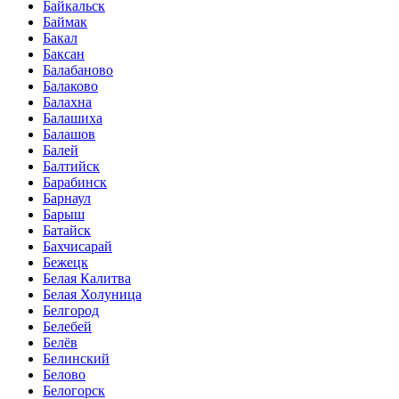
Байкальск
Баймак
Бакал
Баксан
Балабаново
Балаково
Балахна
Балашиха
Балашов
Балей
Балтийск
Барабинск
Барнаул
Барыш
Батайск
Бахчисарай
Бежецк
Белая Калитва
Белая Холуница
Белгород
Белебей
Белёв
Белинский
Белово
Белогорск