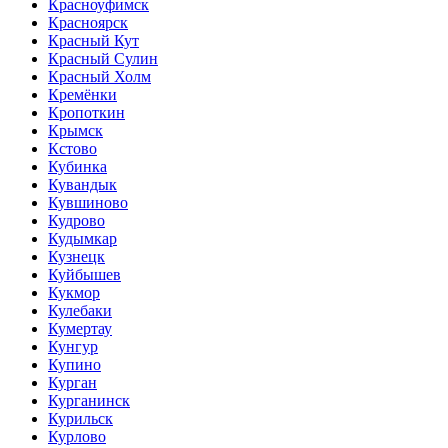
Красноуфимск
Красноярск
Красный Кут
Красный Сулин
Красный Холм
Кремёнки
Кропоткин
Крымск
Кстово
Кубинка
Кувандык
Кувшиново
Кудрово
Кудымкар
Кузнецк
Куйбышев
Кукмор
Кулебаки
Кумертау
Кунгур
Купино
Курган
Курганинск
Курильск
Курлово