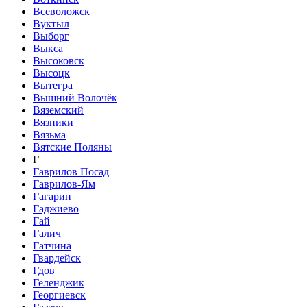
Всеволожск
Вуктыл
Выборг
Выкса
Высоковск
Высоцк
Вытегра
Вышний Волочёк
Вяземский
Вязники
Вязьма
Вятские Поляны
Г
Гаврилов Посад
Гаврилов-Ям
Гагарин
Гаджиево
Гай
Галич
Гатчина
Гвардейск
Гдов
Геленджик
Георгиевск