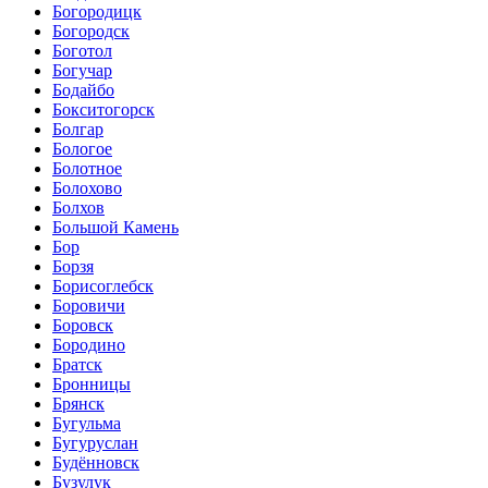
Богородицк
Богородск
Боготол
Богучар
Бодайбо
Бокситогорск
Болгар
Бологое
Болотное
Болохово
Болхов
Большой Камень
Бор
Борзя
Борисоглебск
Боровичи
Боровск
Бородино
Братск
Бронницы
Брянск
Бугульма
Бугуруслан
Будённовск
Бузулук