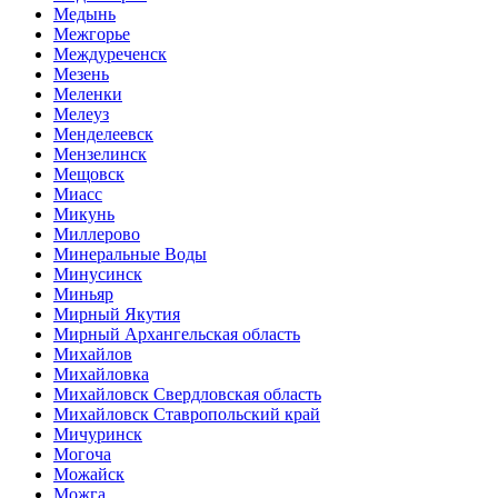
Медынь
Межгорье
Междуреченск
Мезень
Меленки
Мелеуз
Менделеевск
Мензелинск
Мещовск
Миасс
Микунь
Миллерово
Минеральные Воды
Минусинск
Миньяр
Мирный Якутия
Мирный Архангельская область
Михайлов
Михайловка
Михайловск Свердловская область
Михайловск Ставропольский край
Мичуринск
Могоча
Можайск
Можга