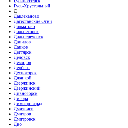
Гусиноозёрск
Гусь-Хрустальный
Д
Давлеканово
Дагестанские Огни
Далматово
Дальнегорск
Дальнереченск
Данилов
Данков
Дегтярск
Дедовск
Демидов
Дербент
Десногорск
Джанкой
Дзержинск
Дзержинский
Дивногорск
Дигора
Димитровград
Дмитриев
Дмитров
Дмитровск
Дно