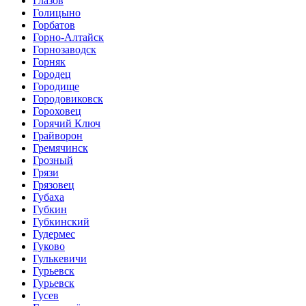
Глазов
Голицыно
Горбатов
Горно-Алтайск
Горнозаводск
Горняк
Городец
Городище
Городовиковск
Гороховец
Горячий Ключ
Грайворон
Гремячинск
Грозный
Грязи
Грязовец
Губаха
Губкин
Губкинский
Гудермес
Гуково
Гулькевичи
Гурьевск
Гурьевск
Гусев