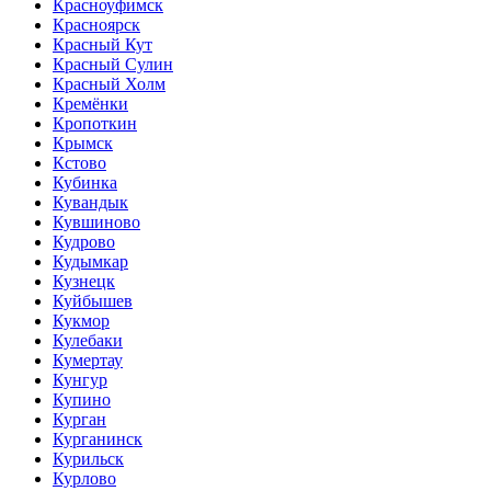
Красноуфимск
Красноярск
Красный Кут
Красный Сулин
Красный Холм
Кремёнки
Кропоткин
Крымск
Кстово
Кубинка
Кувандык
Кувшиново
Кудрово
Кудымкар
Кузнецк
Куйбышев
Кукмор
Кулебаки
Кумертау
Кунгур
Купино
Курган
Курганинск
Курильск
Курлово