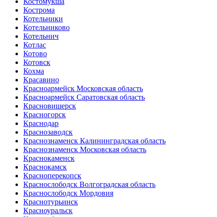
Костомукша
Кострома
Котельники
Котельниково
Котельнич
Котлас
Котово
Котовск
Кохма
Красавино
Красноармейск Московская область
Красноармейск Саратовская область
Красновишерск
Красногорск
Краснодар
Краснозаводск
Краснознаменск Калининградская область
Краснознаменск Московская область
Краснокаменск
Краснокамск
Красноперекопск
Краснослободск Волгоградская область
Краснослободск Мордовия
Краснотурьинск
Красноуральск