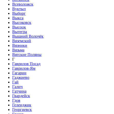
Всеволожск
Вуктыл
Выборг
Выкса
Высоковск
Высоцк
Вытегра
Вышний Волочёк
Вяземский
Вязники
Вязьма
Вятские Поляны
Г
Гаврилов Посад
Гаврилов-Ям
Гагарин
Гаджиево
Гай
Галич
Гатчина
Гвардейск
Гдов
Геленджик
Георгиевск