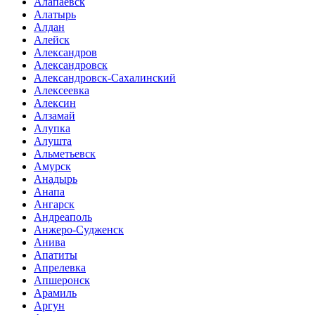
Алапаевск
Алатырь
Алдан
Алейск
Александров
Александровск
Александровск-Сахалинский
Алексеевка
Алексин
Алзамай
Алупка
Алушта
Альметьевск
Амурск
Анадырь
Анапа
Ангарск
Андреаполь
Анжеро-Судженск
Анива
Апатиты
Апрелевка
Апшеронск
Арамиль
Аргун