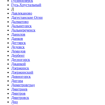
Гусиноозёрск
Гусь-Хрустальный
Д
Давлеканово
Дагестанские Огни
Далматово
Дальнегорск
Дальнереченск
Данилов
Данков
Дегтярск
Дедовск
Демидов
Дербент
Десногорск
Джанкой
Дзержинск
Дзержинский
Дивногорск
Дигора
Димитровград
Дмитриев
Дмитров
Дмитровск
Дно