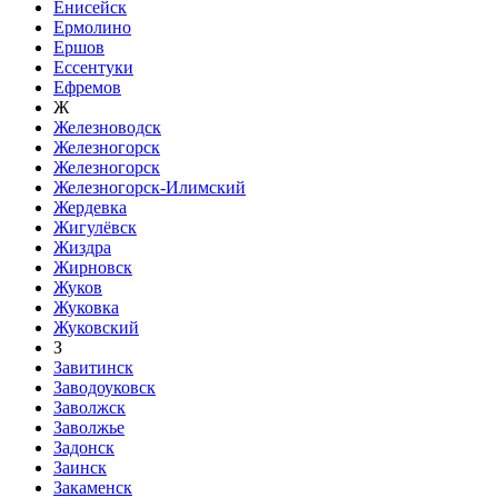
Енисейск
Ермолино
Ершов
Ессентуки
Ефремов
Ж
Железноводск
Железногорск
Железногорск
Железногорск-Илимский
Жердевка
Жигулёвск
Жиздра
Жирновск
Жуков
Жуковка
Жуковский
З
Завитинск
Заводоуковск
Заволжск
Заволжье
Задонск
Заинск
Закаменск