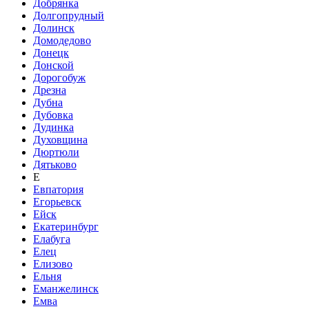
Добрянка
Долгопрудный
Долинск
Домодедово
Донецк
Донской
Дорогобуж
Дрезна
Дубна
Дубовка
Дудинка
Духовщина
Дюртюли
Дятьково
Е
Евпатория
Егорьевск
Ейск
Екатеринбург
Елабуга
Елец
Елизово
Ельня
Еманжелинск
Емва