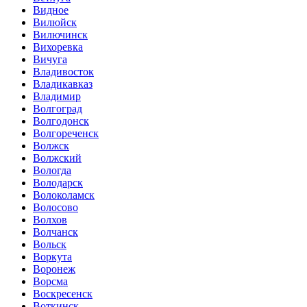
Видное
Вилюйск
Вилючинск
Вихоревка
Вичуга
Владивосток
Владикавказ
Владимир
Волгоград
Волгодонск
Волгореченск
Волжск
Волжский
Вологда
Володарск
Волоколамск
Волосово
Волхов
Волчанск
Вольск
Воркута
Воронеж
Ворсма
Воскресенск
Воткинск