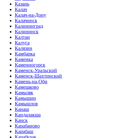
Казань
Калач
Калач-на-Дону
Калачинск
Калининград
Калининск
Калтан
Калуга
Калязин
Камбарка
Каменка
Каменногорск
Каменск-Уральский
Каменск-Шахтинский
Камень-на-Оби
Камешково
Камызяк
Камышин
Камышлов
Канаш
Кандалакша
Канск
Карабаново
Карабаш
Карабулак