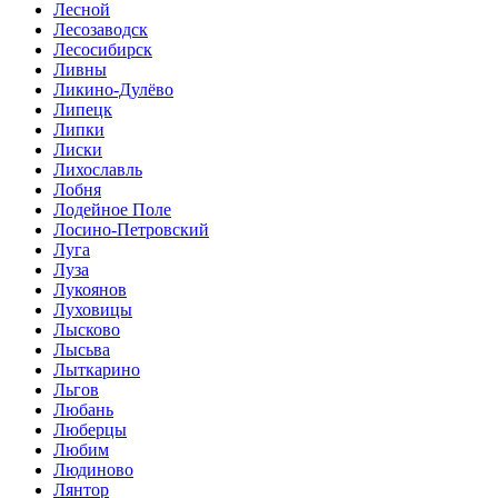
Лесной
Лесозаводск
Лесосибирск
Ливны
Ликино-Дулёво
Липецк
Липки
Лиски
Лихославль
Лобня
Лодейное Поле
Лосино-Петровский
Луга
Луза
Лукоянов
Луховицы
Лысково
Лысьва
Лыткарино
Льгов
Любань
Люберцы
Любим
Людиново
Лянтор