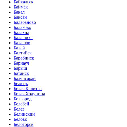
Байкальск
Баймак
Бакал
Баксан
Балабаново
Балаково
Балахна
Балашиха
Балашов
Балей
Балтийск
Барабинск
Барнаул
Барыш
Батайск
Бахчисарай
Бежецк
Белая Калитва
Белая Холуница
Белгород
Белебей
Белёв
Белинский
Белово
Белогорск