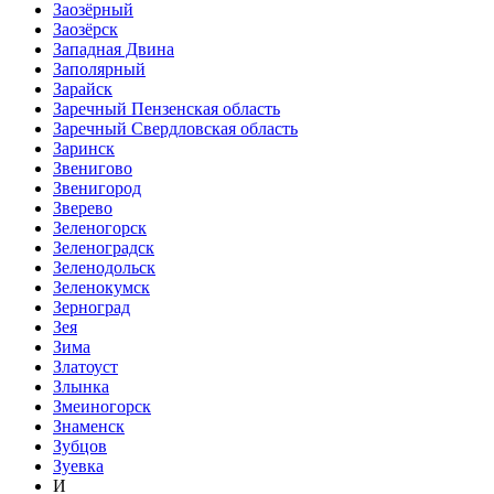
Заозёрный
Заозёрск
Западная Двина
Заполярный
Зарайск
Заречный Пензенская область
Заречный Свердловская область
Заринск
Звенигово
Звенигород
Зверево
Зеленогорск
Зеленоградск
Зеленодольск
Зеленокумск
Зерноград
Зея
Зима
Златоуст
Злынка
Змеиногорск
Знаменск
Зубцов
Зуевка
И