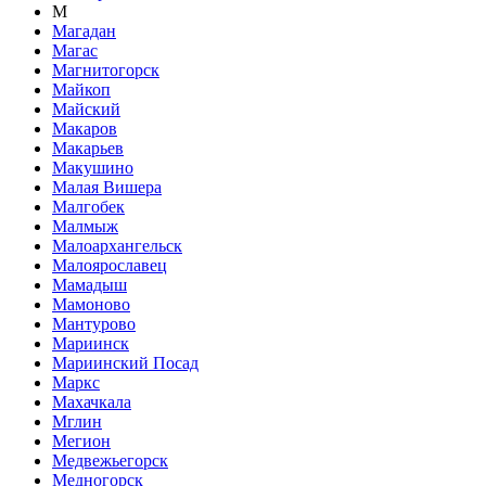
М
Магадан
Магас
Магнитогорск
Майкоп
Майский
Макаров
Макарьев
Макушино
Малая Вишера
Малгобек
Малмыж
Малоархангельск
Малоярославец
Мамадыш
Мамоново
Мантурово
Мариинск
Мариинский Посад
Маркс
Махачкала
Мглин
Мегион
Медвежьегорск
Медногорск