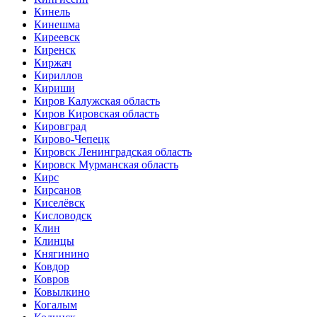
Кинель
Кинешма
Киреевск
Киренск
Киржач
Кириллов
Кириши
Киров Калужская область
Киров Кировская область
Кировград
Кирово-Чепецк
Кировск Ленинградская область
Кировск Мурманская область
Кирс
Кирсанов
Киселёвск
Кисловодск
Клин
Клинцы
Княгинино
Ковдор
Ковров
Ковылкино
Когалым