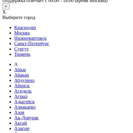
Поддержка отвечает с 09:00 - 18:00 (время Москвы)
×
X
Выберите город
Краснодар
Москва
Нижневартовск
Санкт-Петербург
Сургут
Тюмень
А
Абаза
Абакан
Абдулино
Абинск
Агидель
Агрыз
Адыгейск
Азнакаево
Азов
Ак-Довурак
Аксай
Алагир