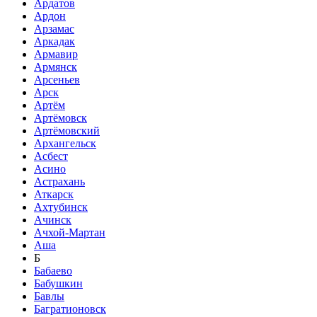
Ардатов
Ардон
Арзамас
Аркадак
Армавир
Армянск
Арсеньев
Арск
Артём
Артёмовск
Артёмовский
Архангельск
Асбест
Асино
Астрахань
Аткарск
Ахтубинск
Ачинск
Ачхой-Мартан
Аша
Б
Бабаево
Бабушкин
Бавлы
Багратионовск