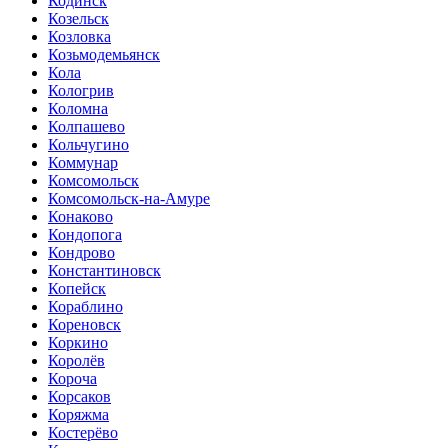
Кодинск
Козельск
Козловка
Козьмодемьянск
Кола
Кологрив
Коломна
Колпашево
Кольчугино
Коммунар
Комсомольск
Комсомольск-на-Амуре
Конаково
Кондопога
Кондрово
Константиновск
Копейск
Кораблино
Кореновск
Коркино
Королёв
Короча
Корсаков
Коряжма
Костерёво