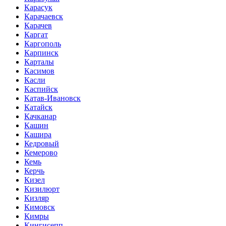
Карасук
Карачаевск
Карачев
Каргат
Каргополь
Карпинск
Карталы
Касимов
Касли
Каспийск
Катав-Ивановск
Катайск
Качканар
Кашин
Кашира
Кедровый
Кемерово
Кемь
Керчь
Кизел
Кизилюрт
Кизляр
Кимовск
Кимры
Кингисепп