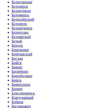
Белогорскне
Белозерск
Белокуриха
Беломорск
Белоозёрский
Белорецк
Белореченск
Белоусово
Белоярский
Белый
Бердск
Березники
Берёзовский
Беслан
Бийск
Бикин
Билибино
Биробиджан
Бирск
Бирюсинск
Бирюч
Благовещенск
Благодарный
Бобров
Богданович