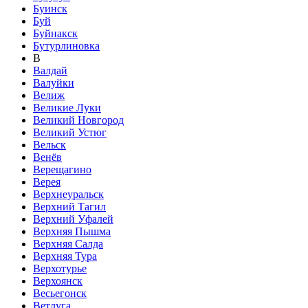
Буинск
Буй
Буйнакск
Бутурлиновка
В
Валдай
Валуйки
Велиж
Великие Луки
Великий Новгород
Великий Устюг
Вельск
Венёв
Верещагино
Верея
Верхнеуральск
Верхний Тагил
Верхний Уфалей
Верхняя Пышма
Верхняя Салда
Верхняя Тура
Верхотурье
Верхоянск
Весьегонск
Ветлуга