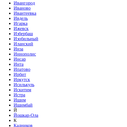
Ивангород
Иваново
Ивантеевка
Ивдель
Игарка
Ижевск
Избербаш
Изобильный
Иланский
Инза
Иннополис
Инсар
Инта
Ипатово
Ирбит
Иркутск
Исилькуль
Искитим
Истра
Ишим
Ишимбай
Й
Йошкар-Ола
К
Кадников