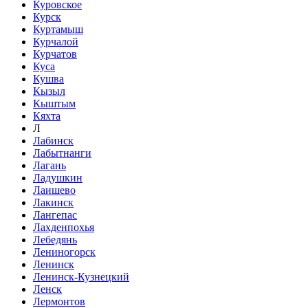
Куровское
Курск
Куртамыш
Курчалой
Курчатов
Куса
Кушва
Кызыл
Кыштым
Кяхта
Л
Лабинск
Лабытнанги
Лагань
Ладушкин
Лаишево
Лакинск
Лангепас
Лахденпохья
Лебедянь
Лениногорск
Ленинск
Ленинск-Кузнецкий
Ленск
Лермонтов