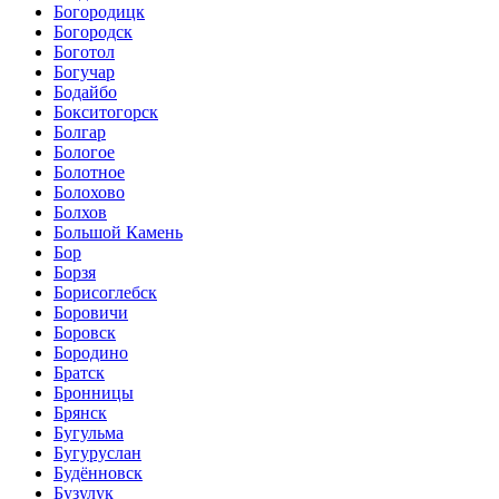
Богородицк
Богородск
Боготол
Богучар
Бодайбо
Бокситогорск
Болгар
Бологое
Болотное
Болохово
Болхов
Большой Камень
Бор
Борзя
Борисоглебск
Боровичи
Боровск
Бородино
Братск
Бронницы
Брянск
Бугульма
Бугуруслан
Будённовск
Бузулук