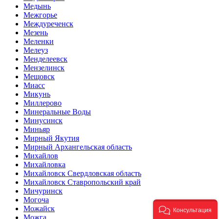
Медынь
Межгорье
Междуреченск
Мезень
Меленки
Мелеуз
Менделеевск
Мензелинск
Мещовск
Миасс
Микунь
Миллерово
Минеральные Воды
Минусинск
Миньяр
Мирный Якутия
Мирный Архангельская область
Михайлов
Михайловка
Михайловск Свердловская область
Михайловск Ставропольский край
Мичуринск
Могоча
Можайск
Консультация
Можга