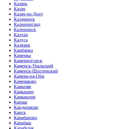
Казань
Калач
Калач-на-Дону
Калачинск
Калининград
Калининск
Калтан
Калуга
Калязин
Камбарка
Каменка
Каменногорск
Каменск-Уральский
Каменск-Шахтинский
Камень-на-Оби
Камешково
Камызяк
Камышин
Камышлов
Канаш
Кандалакша
Канск
Карабаново
Карабаш
Карабулак