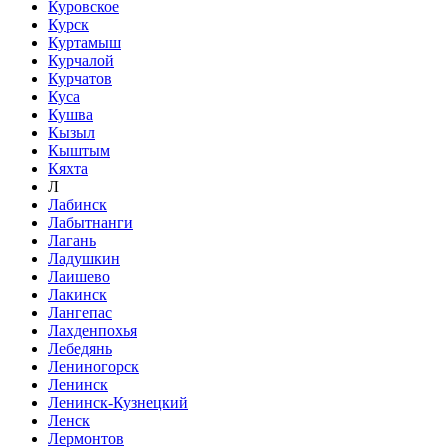
Куровское
Курск
Куртамыш
Курчалой
Курчатов
Куса
Кушва
Кызыл
Кыштым
Кяхта
Л
Лабинск
Лабытнанги
Лагань
Ладушкин
Лаишево
Лакинск
Лангепас
Лахденпохья
Лебедянь
Лениногорск
Ленинск
Ленинск-Кузнецкий
Ленск
Лермонтов