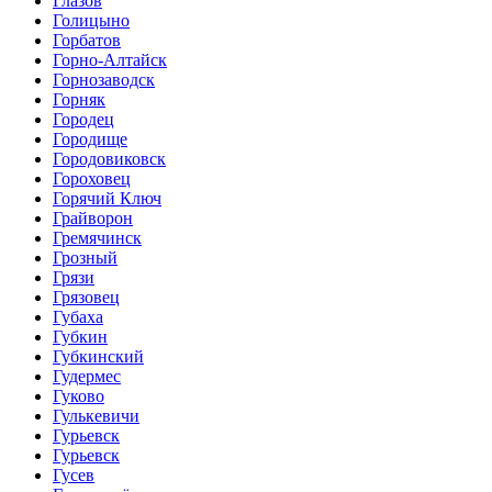
Глазов
Голицыно
Горбатов
Горно-Алтайск
Горнозаводск
Горняк
Городец
Городище
Городовиковск
Гороховец
Горячий Ключ
Грайворон
Гремячинск
Грозный
Грязи
Грязовец
Губаха
Губкин
Губкинский
Гудермес
Гуково
Гулькевичи
Гурьевск
Гурьевск
Гусев