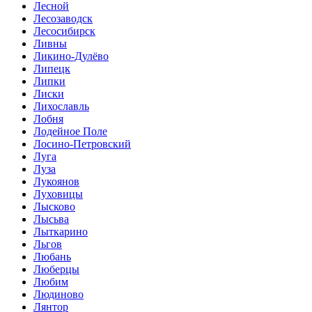
Лесной
Лесозаводск
Лесосибирск
Ливны
Ликино-Дулёво
Липецк
Липки
Лиски
Лихославль
Лобня
Лодейное Поле
Лосино-Петровский
Луга
Луза
Лукоянов
Луховицы
Лысково
Лысьва
Лыткарино
Льгов
Любань
Люберцы
Любим
Людиново
Лянтор