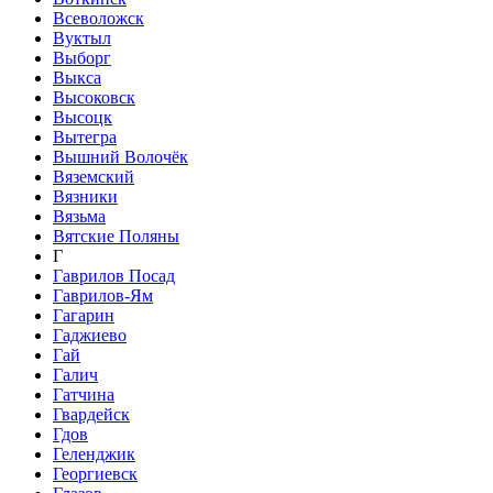
Всеволожск
Вуктыл
Выборг
Выкса
Высоковск
Высоцк
Вытегра
Вышний Волочёк
Вяземский
Вязники
Вязьма
Вятские Поляны
Г
Гаврилов Посад
Гаврилов-Ям
Гагарин
Гаджиево
Гай
Галич
Гатчина
Гвардейск
Гдов
Геленджик
Георгиевск