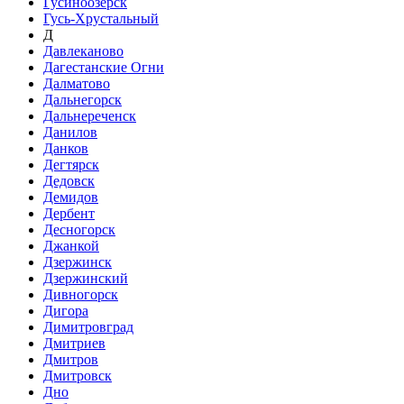
Гусиноозёрск
Гусь-Хрустальный
Д
Давлеканово
Дагестанские Огни
Далматово
Дальнегорск
Дальнереченск
Данилов
Данков
Дегтярск
Дедовск
Демидов
Дербент
Десногорск
Джанкой
Дзержинск
Дзержинский
Дивногорск
Дигора
Димитровград
Дмитриев
Дмитров
Дмитровск
Дно