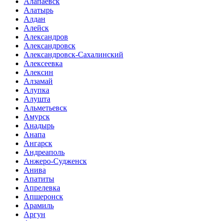
Алапаевск
Алатырь
Алдан
Алейск
Александров
Александровск
Александровск-Сахалинский
Алексеевка
Алексин
Алзамай
Алупка
Алушта
Альметьевск
Амурск
Анадырь
Анапа
Ангарск
Андреаполь
Анжеро-Судженск
Анива
Апатиты
Апрелевка
Апшеронск
Арамиль
Аргун