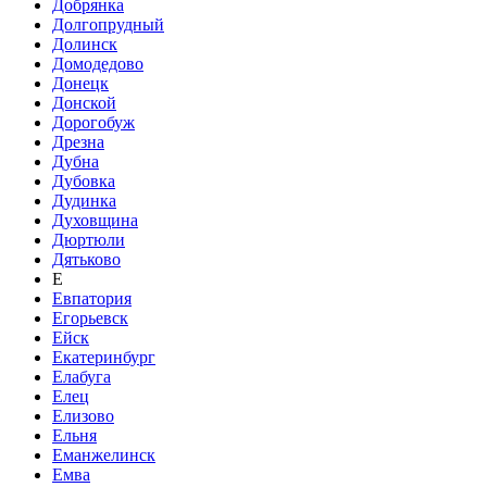
Добрянка
Долгопрудный
Долинск
Домодедово
Донецк
Донской
Дорогобуж
Дрезна
Дубна
Дубовка
Дудинка
Духовщина
Дюртюли
Дятьково
Е
Евпатория
Егорьевск
Ейск
Екатеринбург
Елабуга
Елец
Елизово
Ельня
Еманжелинск
Емва