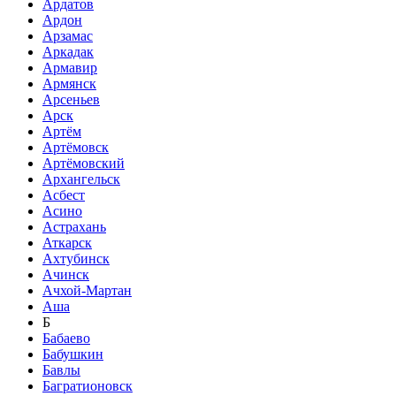
Ардатов
Ардон
Арзамас
Аркадак
Армавир
Армянск
Арсеньев
Арск
Артём
Артёмовск
Артёмовский
Архангельск
Асбест
Асино
Астрахань
Аткарск
Ахтубинск
Ачинск
Ачхой-Мартан
Аша
Б
Бабаево
Бабушкин
Бавлы
Багратионовск