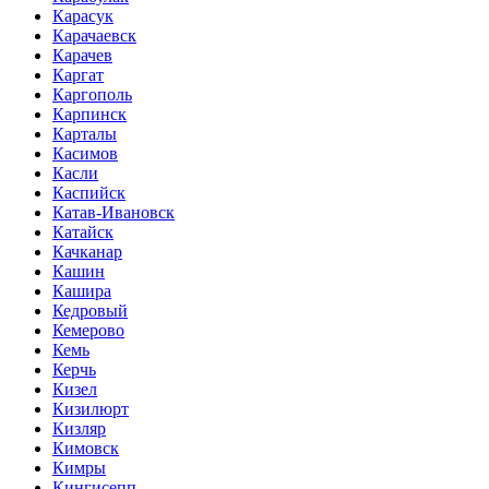
Карасук
Карачаевск
Карачев
Каргат
Каргополь
Карпинск
Карталы
Касимов
Касли
Каспийск
Катав-Ивановск
Катайск
Качканар
Кашин
Кашира
Кедровый
Кемерово
Кемь
Керчь
Кизел
Кизилюрт
Кизляр
Кимовск
Кимры
Кингисепп