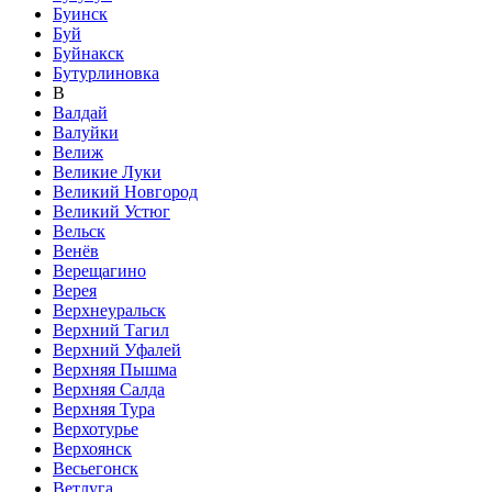
Буинск
Буй
Буйнакск
Бутурлиновка
В
Валдай
Валуйки
Велиж
Великие Луки
Великий Новгород
Великий Устюг
Вельск
Венёв
Верещагино
Верея
Верхнеуральск
Верхний Тагил
Верхний Уфалей
Верхняя Пышма
Верхняя Салда
Верхняя Тура
Верхотурье
Верхоянск
Весьегонск
Ветлуга