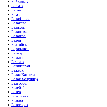
Байкальск
Баймак
Бакал
Баксан
Балабаново
Балаково
Балахна
Балашиха
Балашов
Балей
Балтийск
Барабинск
Барнаул
Барыш
Батайск
Бахчисарай
Бежецк
Белая Калитва
Белая Холуница
Белгород
Белебей
Белёв
Белинский
Белово
Белогорск