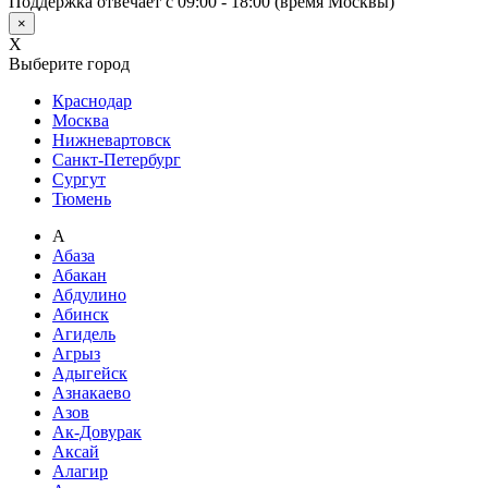
Поддержка отвечает с 09:00 - 18:00 (время Москвы)
×
X
Выберите город
Краснодар
Москва
Нижневартовск
Санкт-Петербург
Сургут
Тюмень
А
Абаза
Абакан
Абдулино
Абинск
Агидель
Агрыз
Адыгейск
Азнакаево
Азов
Ак-Довурак
Аксай
Алагир