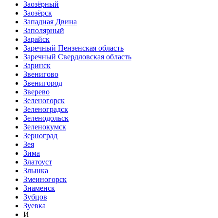
Заозёрный
Заозёрск
Западная Двина
Заполярный
Зарайск
Заречный Пензенская область
Заречный Свердловская область
Заринск
Звенигово
Звенигород
Зверево
Зеленогорск
Зеленоградск
Зеленодольск
Зеленокумск
Зерноград
Зея
Зима
Златоуст
Злынка
Змеиногорск
Знаменск
Зубцов
Зуевка
И