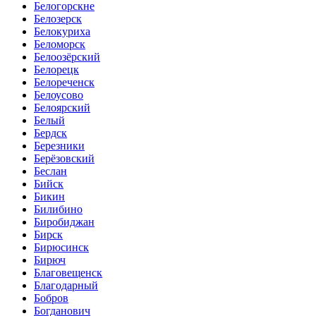
Белогорскне
Белозерск
Белокуриха
Беломорск
Белоозёрский
Белорецк
Белореченск
Белоусово
Белоярский
Белый
Бердск
Березники
Берёзовский
Беслан
Бийск
Бикин
Билибино
Биробиджан
Бирск
Бирюсинск
Бирюч
Благовещенск
Благодарный
Бобров
Богданович