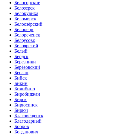
Белогорскне
Белозерск
Белокуриха
Беломорск
Белоозёрский
Белорецк
Белореченск
Белоусово
Белоярский
Белый
Бердск
Березники
Берёзовский
Беслан
Бийск
Бикин
Билибино
Биробиджан
Бирск
Бирюсинск
Бирюч
Благовещенск
Благодарный
Бобров
Богданович