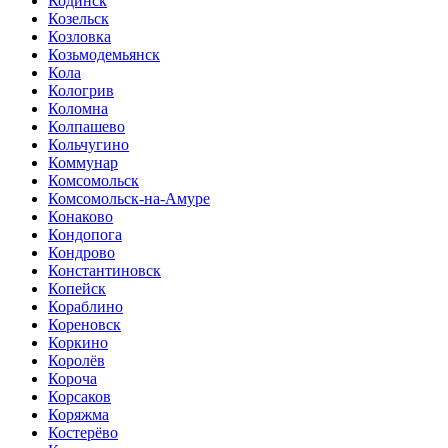
Кодинск
Козельск
Козловка
Козьмодемьянск
Кола
Кологрив
Коломна
Колпашево
Кольчугино
Коммунар
Комсомольск
Комсомольск-на-Амуре
Конаково
Кондопога
Кондрово
Константиновск
Копейск
Кораблино
Кореновск
Коркино
Королёв
Короча
Корсаков
Коряжма
Костерёво