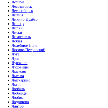
Лесной
Лесозаводск
Лесосибирск
Ливны
Ликино-Дулёво
Липецк
Липки
Лиски
Лихославль
Лобня
Лодейное Поле
Лосино-Петровский
Луга
Луза
Лукоянов
Луховицы
Лысково
Лысьва
Лыткарино
Льгов
Любань
Люберцы
Любим
Людиново
Лянтор