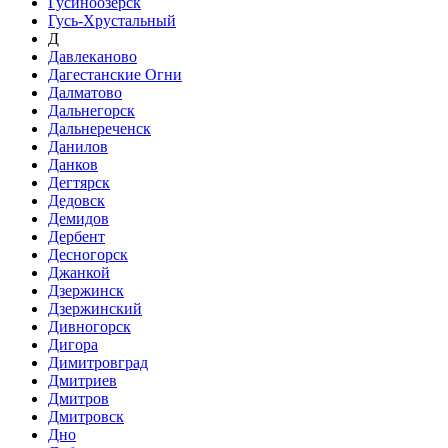
Гусиноозёрск
Гусь-Хрустальный
Д
Давлеканово
Дагестанские Огни
Далматово
Дальнегорск
Дальнереченск
Данилов
Данков
Дегтярск
Дедовск
Демидов
Дербент
Десногорск
Джанкой
Дзержинск
Дзержинский
Дивногорск
Дигора
Димитровград
Дмитриев
Дмитров
Дмитровск
Дно