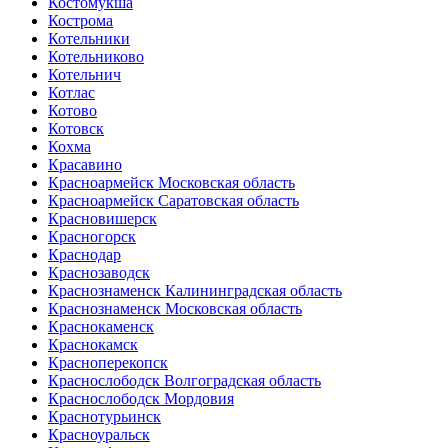
Костомукша
Кострома
Котельники
Котельниково
Котельнич
Котлас
Котово
Котовск
Кохма
Красавино
Красноармейск Московская область
Красноармейск Саратовская область
Красновишерск
Красногорск
Краснодар
Краснозаводск
Краснознаменск Калининградская область
Краснознаменск Московская область
Краснокаменск
Краснокамск
Красноперекопск
Краснослободск Волгоградская область
Краснослободск Мордовия
Краснотурьинск
Красноуральск