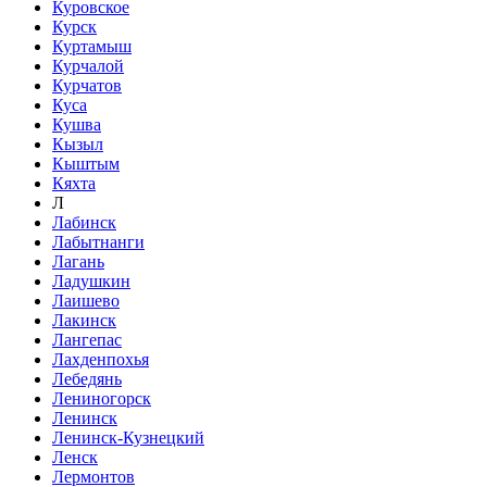
Куровское
Курск
Куртамыш
Курчалой
Курчатов
Куса
Кушва
Кызыл
Кыштым
Кяхта
Л
Лабинск
Лабытнанги
Лагань
Ладушкин
Лаишево
Лакинск
Лангепас
Лахденпохья
Лебедянь
Лениногорск
Ленинск
Ленинск-Кузнецкий
Ленск
Лермонтов