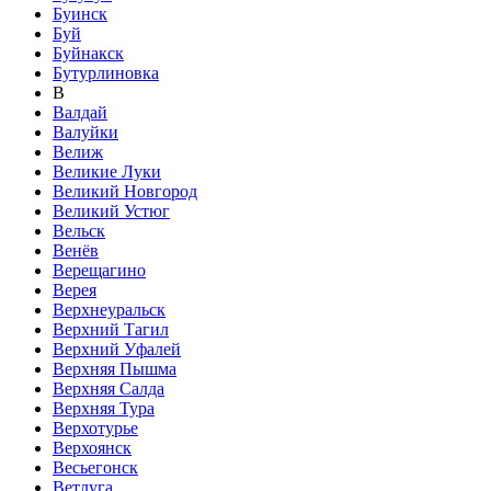
Буинск
Буй
Буйнакск
Бутурлиновка
В
Валдай
Валуйки
Велиж
Великие Луки
Великий Новгород
Великий Устюг
Вельск
Венёв
Верещагино
Верея
Верхнеуральск
Верхний Тагил
Верхний Уфалей
Верхняя Пышма
Верхняя Салда
Верхняя Тура
Верхотурье
Верхоянск
Весьегонск
Ветлуга