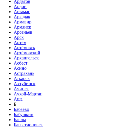
Ардатов
Ардон
Арзамас
Аркадак
Армавир
Армянск
Арсеньев
Арск
Артём
Артёмовск
Артёмовский
Архангельск
Асбест
Асино
Астрахань
Аткарск
Ахтубинск
Ачинск
Ачхой-Мартан
Аша
Б
Бабаево
Бабушкин
Бавлы
Багратионовск