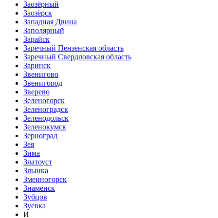
Заозёрный
Заозёрск
Западная Двина
Заполярный
Зарайск
Заречный Пензенская область
Заречный Свердловская область
Заринск
Звенигово
Звенигород
Зверево
Зеленогорск
Зеленоградск
Зеленодольск
Зеленокумск
Зерноград
Зея
Зима
Златоуст
Злынка
Змеиногорск
Знаменск
Зубцов
Зуевка
И