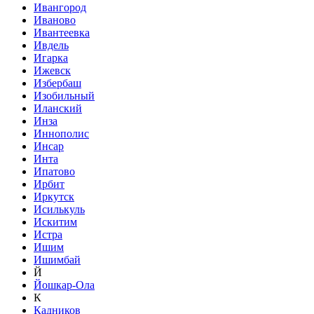
Ивангород
Иваново
Ивантеевка
Ивдель
Игарка
Ижевск
Избербаш
Изобильный
Иланский
Инза
Иннополис
Инсар
Инта
Ипатово
Ирбит
Иркутск
Исилькуль
Искитим
Истра
Ишим
Ишимбай
Й
Йошкар-Ола
К
Кадников