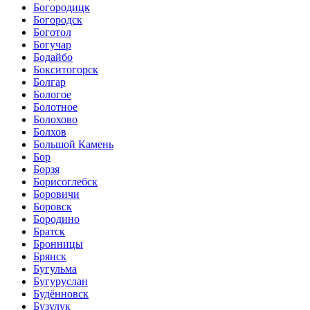
Богородицк
Богородск
Боготол
Богучар
Бодайбо
Бокситогорск
Болгар
Бологое
Болотное
Болохово
Болхов
Большой Камень
Бор
Борзя
Борисоглебск
Боровичи
Боровск
Бородино
Братск
Бронницы
Брянск
Бугульма
Бугуруслан
Будённовск
Бузулук