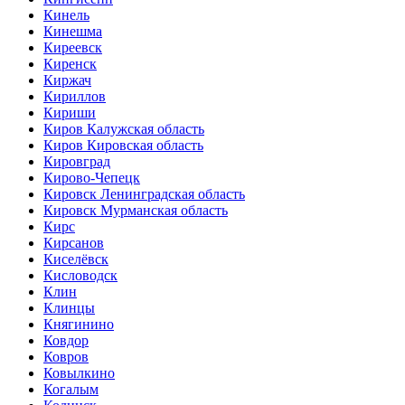
Кинель
Кинешма
Киреевск
Киренск
Киржач
Кириллов
Кириши
Киров Калужская область
Киров Кировская область
Кировград
Кирово-Чепецк
Кировск Ленинградская область
Кировск Мурманская область
Кирс
Кирсанов
Киселёвск
Кисловодск
Клин
Клинцы
Княгинино
Ковдор
Ковров
Ковылкино
Когалым