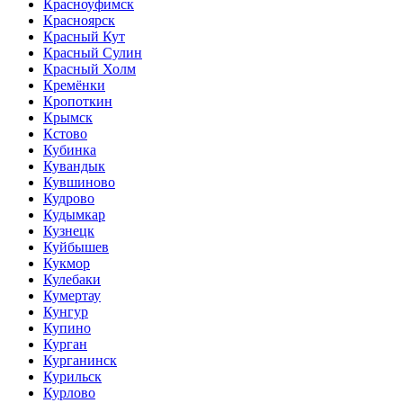
Красноуфимск
Красноярск
Красный Кут
Красный Сулин
Красный Холм
Кремёнки
Кропоткин
Крымск
Кстово
Кубинка
Кувандык
Кувшиново
Кудрово
Кудымкар
Кузнецк
Куйбышев
Кукмор
Кулебаки
Кумертау
Кунгур
Купино
Курган
Курганинск
Курильск
Курлово