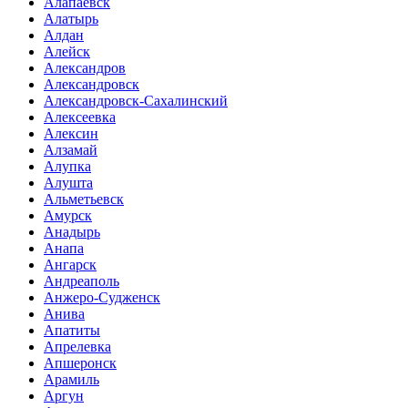
Алапаевск
Алатырь
Алдан
Алейск
Александров
Александровск
Александровск-Сахалинский
Алексеевка
Алексин
Алзамай
Алупка
Алушта
Альметьевск
Амурск
Анадырь
Анапа
Ангарск
Андреаполь
Анжеро-Судженск
Анива
Апатиты
Апрелевка
Апшеронск
Арамиль
Аргун