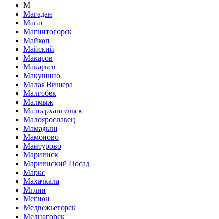
М
Магадан
Магас
Магнитогорск
Майкоп
Майский
Макаров
Макарьев
Макушино
Малая Вишера
Малгобек
Малмыж
Малоархангельск
Малоярославец
Мамадыш
Мамоново
Мантурово
Мариинск
Мариинский Посад
Маркс
Махачкала
Мглин
Мегион
Медвежьегорск
Медногорск