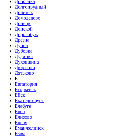
Добрянка
Долгопрудный
Долинск
Домодедово
Донецк
Донской
Дорогобуж
Дрезна
Дубна
Дубовка
Дудинка
Духовщина
Дюртюли
Дятьково
Е
Евпатория
Егорьевск
Ейск
Екатеринбург
Елабуга
Елец
Елизово
Ельня
Еманжелинск
Емва