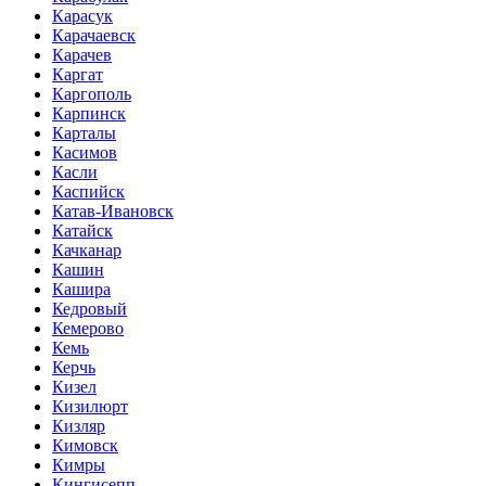
Карасук
Карачаевск
Карачев
Каргат
Каргополь
Карпинск
Карталы
Касимов
Касли
Каспийск
Катав-Ивановск
Катайск
Качканар
Кашин
Кашира
Кедровый
Кемерово
Кемь
Керчь
Кизел
Кизилюрт
Кизляр
Кимовск
Кимры
Кингисепп