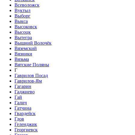
Всеволожск
Вуктыл
Выборг
Выкса
Высоковск
Высоцк
Вытегра
Вышний Волочёк
Вяземский
Вязники
Вязьма
Вятские Поляны
Г
Гаврилов Посад
Гаврилов-Ям
Гагарин
Гаджиево
Гай
Галич
Гатчина
Гвардейск
Гдов
Геленджик
Георгиевск