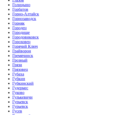
Глазов
Голицыно
Горбатов
Горно-Алтайск
Горнозаводск
Горняк
Городец
Городище
Городовиковск
Гороховец
Горячий Ключ
Грайворон
Гремячинск
Грозный
Грязи
Грязовец
Губаха
Губкин
Губкинский
Гудермес
Гуково
Гулькевичи
Гурьевск
Гурьевск
Гусев