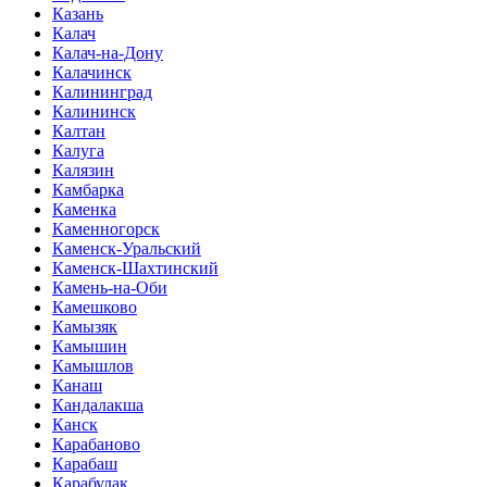
Казань
Калач
Калач-на-Дону
Калачинск
Калининград
Калининск
Калтан
Калуга
Калязин
Камбарка
Каменка
Каменногорск
Каменск-Уральский
Каменск-Шахтинский
Камень-на-Оби
Камешково
Камызяк
Камышин
Камышлов
Канаш
Кандалакша
Канск
Карабаново
Карабаш
Карабулак