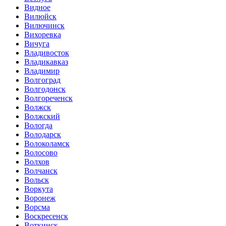
Видное
Вилюйск
Вилючинск
Вихоревка
Вичуга
Владивосток
Владикавказ
Владимир
Волгоград
Волгодонск
Волгореченск
Волжск
Волжский
Вологда
Володарск
Волоколамск
Волосово
Волхов
Волчанск
Вольск
Воркута
Воронеж
Ворсма
Воскресенск
Воткинск