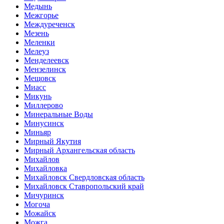
Медынь
Межгорье
Междуреченск
Мезень
Меленки
Мелеуз
Менделеевск
Мензелинск
Мещовск
Миасс
Микунь
Миллерово
Минеральные Воды
Минусинск
Миньяр
Мирный Якутия
Мирный Архангельская область
Михайлов
Михайловка
Михайловск Свердловская область
Михайловск Ставропольский край
Мичуринск
Могоча
Можайск
Можга