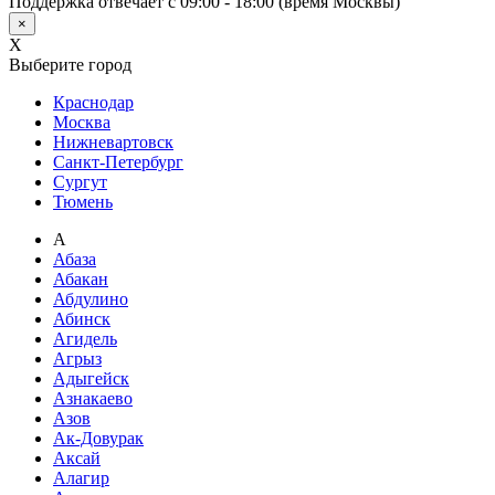
Поддержка отвечает с 09:00 - 18:00 (время Москвы)
×
X
Выберите город
Краснодар
Москва
Нижневартовск
Санкт-Петербург
Сургут
Тюмень
А
Абаза
Абакан
Абдулино
Абинск
Агидель
Агрыз
Адыгейск
Азнакаево
Азов
Ак-Довурак
Аксай
Алагир