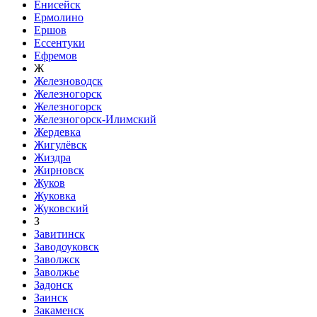
Енисейск
Ермолино
Ершов
Ессентуки
Ефремов
Ж
Железноводск
Железногорск
Железногорск
Железногорск-Илимский
Жердевка
Жигулёвск
Жиздра
Жирновск
Жуков
Жуковка
Жуковский
З
Завитинск
Заводоуковск
Заволжск
Заволжье
Задонск
Заинск
Закаменск