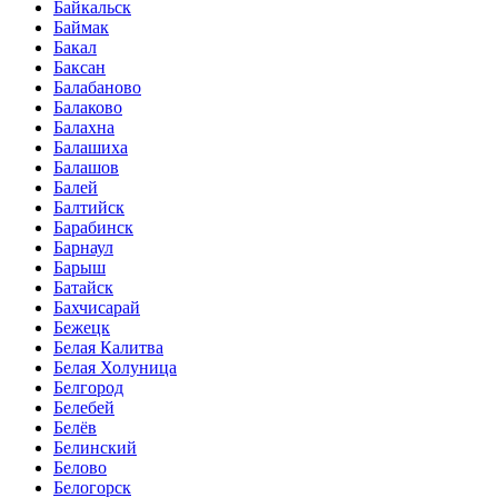
Байкальск
Баймак
Бакал
Баксан
Балабаново
Балаково
Балахна
Балашиха
Балашов
Балей
Балтийск
Барабинск
Барнаул
Барыш
Батайск
Бахчисарай
Бежецк
Белая Калитва
Белая Холуница
Белгород
Белебей
Белёв
Белинский
Белово
Белогорск