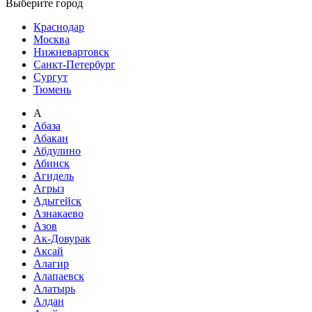
Выберите город
Краснодар
Москва
Нижневартовск
Санкт-Петербург
Сургут
Тюмень
А
Абаза
Абакан
Абдулино
Абинск
Агидель
Агрыз
Адыгейск
Азнакаево
Азов
Ак-Довурак
Аксай
Алагир
Алапаевск
Алатырь
Алдан