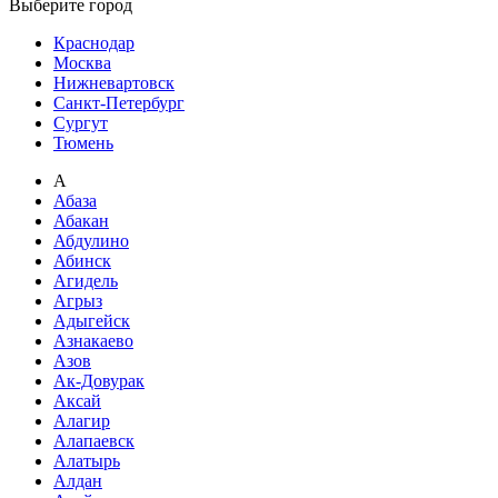
Выберите город
Краснодар
Москва
Нижневартовск
Санкт-Петербург
Сургут
Тюмень
А
Абаза
Абакан
Абдулино
Абинск
Агидель
Агрыз
Адыгейск
Азнакаево
Азов
Ак-Довурак
Аксай
Алагир
Алапаевск
Алатырь
Алдан